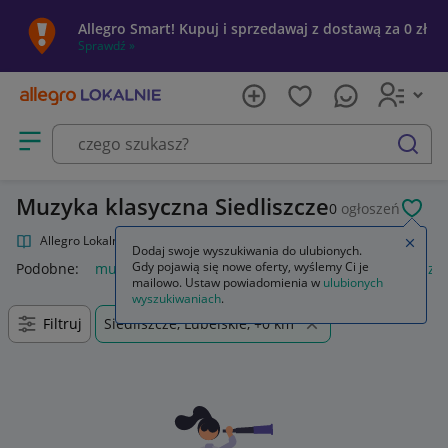
Allegro Smart! Kupuj i sprzedawaj z dostawą za 0 zł
Sprawdź »
Otwórz menu z kategoriami
szukaj
Muzyka klasyczna Siedliszcze
0
ogłoszeń
POL
Allegro Lokalnie
Kultura i rozrywka
Muzyka
Muzyka klasyczna
Zamkn
Dodaj swoje wyszukiwania do ulubionych.
Gdy pojawią się nowe oferty, wyślemy Ci je
Podobne:
muzyka klasyczna
pezet muzyka klasyczna
muzyk
mailowo. Ustaw powiadomienia w
ulubionych
wyszukiwaniach
.
Filtruj
Siedliszcze, Lubelskie, +0 km