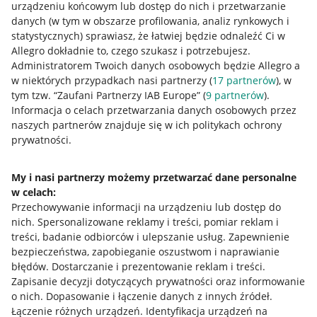
urządzeniu końcowym lub dostęp do nich i przetwarzanie
danych (w tym w obszarze profilowania, analiz rynkowych i
statystycznych) sprawiasz, że łatwiej będzie odnaleźć Ci w
Allegro dokładnie to, czego szukasz i potrzebujesz.
Przydatne informacje
Administratorem Twoich danych osobowych będzie Allegro a
w niektórych przypadkach nasi partnerzy (
17
partnerów
), w
Jak to działa
tym tzw. “Zaufani Partnerzy IAB Europe” (
9
partnerów
).
Informacja o celach przetwarzania danych osobowych przez
Napisz do nas
naszych partnerów znajduje się w ich politykach ochrony
prywatności.
Allegro Gadane dla sprzedających
Allegro Gadane dla kupujących
My i nasi partnerzy możemy przetwarzać dane personalne
Mapa miejscowości
w celach:
Przechowywanie informacji na urządzeniu lub dostęp do
nich
.
Spersonalizowane reklamy i treści, pomiar reklam i
Informacje prawne
treści, badanie odbiorców i ulepszanie usług
.
Zapewnienie
bezpieczeństwa, zapobieganie oszustwom i naprawianie
Regulamin
błędów
.
Dostarczanie i prezentowanie reklam i treści
.
Polityka plików "cookies"
Zapisanie decyzji dotyczących prywatności oraz informowanie
o nich
.
Dopasowanie i łączenie danych z innych źródeł
.
Ustawienia plików "cookies"
Łączenie różnych urządzeń
.
Identyfikacja urządzeń na