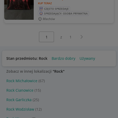
KUP TERAZ
CZĘSTO SPRZEDAJE
SPRZEDAJĄCY: OSOBA PRYWATNA
Miechów
Wybierz stronę:
Następna strona
z
1
Stan przedmiotu: Rock
Bardzo dobry
Używany
Zobacz w innej lokalizacji
"Rock"
Rock Michałowice
(67)
Rock Cianowice
(15)
Rock Garliczka
(25)
Rock Wodzisław
(12)