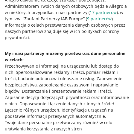
Administratorem Twoich danych osobowych będzie Allegro a
w niektórych przypadkach nasi partnerzy (
17
partnerów
), w
tym tzw. “Zaufani Partnerzy IAB Europe” (
9
partnerów
).
Przydatne informacje
Informacja o celach przetwarzania danych osobowych przez
naszych partnerów znajduje się w ich politykach ochrony
prywatności.
Jak to działa
Napisz do nas
My i nasi partnerzy możemy przetwarzać dane personalne
w celach:
Allegro Gadane dla sprzedających
Przechowywanie informacji na urządzeniu lub dostęp do
Allegro Gadane dla kupujących
nich
.
Spersonalizowane reklamy i treści, pomiar reklam i
treści, badanie odbiorców i ulepszanie usług
.
Zapewnienie
Mapa miejscowości
bezpieczeństwa, zapobieganie oszustwom i naprawianie
błędów
.
Dostarczanie i prezentowanie reklam i treści
.
Informacje prawne
Zapisanie decyzji dotyczących prywatności oraz informowanie
o nich
.
Dopasowanie i łączenie danych z innych źródeł
.
Regulamin
Łączenie różnych urządzeń
.
Identyfikacja urządzeń na
podstawie informacji przesyłanych automatycznie
.
Polityka plików "cookies"
Twoje dane personalne przetwarzamy również w celu
ułatwiania korzystania z naszych stron
Ustawienia plików "cookies"