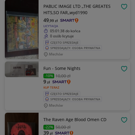
PABLIC IMAGE LTD ,,THE GREATES
OBSE
HITS,SO FAR,,wyd1990
49
,99
zł
LICYTACJA
05:01:38
do końca
0 osób licytuje
CZĘSTO SPRZEDAJE
SPRZEDAJĄCY: OSOBA PRYWATNA
Miechów
Fun - Some Nights
OBSE
10
,00 zł
-10%
9
zł
KUP TERAZ
CZĘSTO SPRZEDAJE
SPRZEDAJĄCY: OSOBA PRYWATNA
Miechów
The Raven Age Blood Omen CD
OBSE
50
,00 zł
-22%
39
zł