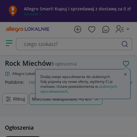
Allegro Smart! Kupuj i sprzedawaj z dostawą za 0 zł
Sprawdź »
Otwórz menu z kategoriami
szukaj
Rock Miechów
3
ogłoszenia
POL
Allegro Lokalnie
Kultura i rozrywka
Muzyka
Rock
Zamkn
Dodaj swoje wyszukiwania do ulubionych.
Gdy pojawią się nowe oferty, wyślemy Ci je
Podobne:
rock
amortyzator rock shox
sodastream rockstar
mailowo. Ustaw powiadomienia w
ulubionych
wyszukiwaniach
.
Filtruj
Miechów, Małopolskie, +0 km
Ogłoszenia