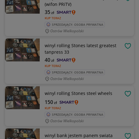
OBSE
(wifon PRiTV)
35
zł
KUP TERAZ
SPRZEDAJĄCY: OSOBA PRYWATNA
Ostrów Wielkopolski
winyl rolling Stones latest greatest
OBSE
tanpress 33
40
zł
KUP TERAZ
SPRZEDAJĄCY: OSOBA PRYWATNA
Ostrów Wielkopolski
winyl rolling Stones steel wheels
OBSE
150
zł
KUP TERAZ
SPRZEDAJĄCY: OSOBA PRYWATNA
Ostrów Wielkopolski
winyl bank jestem panem swiata
OBSE