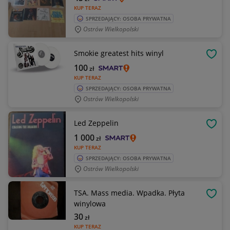
KUP TERAZ
SPRZEDAJĄCY: OSOBA PRYWATNA
Ostrów Wielkopolski
Smokie greatest hits winyl
OBSE
100
zł
KUP TERAZ
SPRZEDAJĄCY: OSOBA PRYWATNA
Ostrów Wielkopolski
Led Zeppelin
OBSE
1 000
zł
KUP TERAZ
SPRZEDAJĄCY: OSOBA PRYWATNA
Ostrów Wielkopolski
TSA. Mass media. Wpadka. Płyta
OBSE
winylowa
30
zł
KUP TERAZ