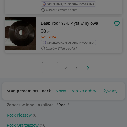
SPRZEDAJĄCY: OSOBA PRYWATNA
Ostrów Wielkopolski
Daab rok 1984. Płyta winylowa
OBSE
30
zł
KUP TERAZ
SPRZEDAJĄCY: OSOBA PRYWATNA
Ostrów Wielkopolski
Wybierz stronę:
Następna strona
z
3
Stan przedmiotu: Rock
Nowy
Bardzo dobry
Używany
Zobacz w innej lokalizacji
"Rock"
Rock Pleszew
(6)
Rock Ostrzeszów
(16)