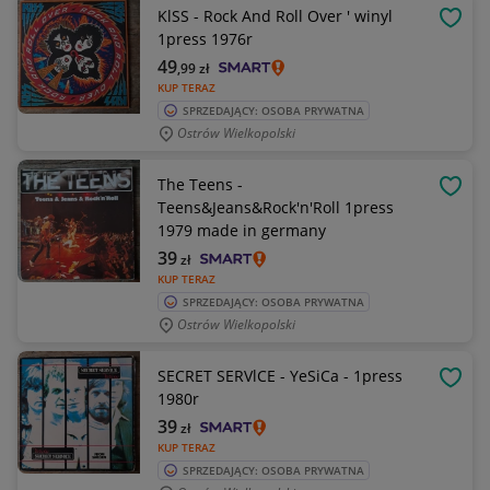
KlSS - Rock And Roll Over ' winyl
OBSE
1press 1976r
49
,99
zł
KUP TERAZ
SPRZEDAJĄCY: OSOBA PRYWATNA
Ostrów Wielkopolski
The Teens -
OBSE
Teens&Jeans&Rock'n'Roll 1press
1979 made in germany
39
zł
KUP TERAZ
SPRZEDAJĄCY: OSOBA PRYWATNA
Ostrów Wielkopolski
SECRET SERVlCE - YeSiCa - 1press
OBSE
1980r
39
zł
KUP TERAZ
SPRZEDAJĄCY: OSOBA PRYWATNA