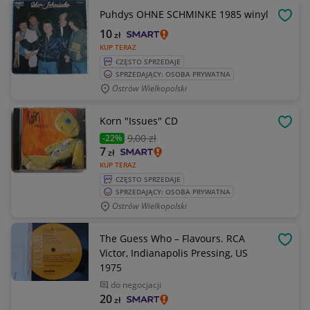
Puhdys OHNE SCHMINKE 1985 winyl
OBSE
10
zł
KUP TERAZ
CZĘSTO SPRZEDAJE
SPRZEDAJĄCY: OSOBA PRYWATNA
Ostrów Wielkopolski
Korn "Issues" CD
OBSE
9
,00 zł
-22%
7
zł
KUP TERAZ
CZĘSTO SPRZEDAJE
SPRZEDAJĄCY: OSOBA PRYWATNA
Ostrów Wielkopolski
The Guess Who – Flavours. RCA
OBSE
Victor, Indianapolis Pressing, US
1975
do negocjacji
20
zł