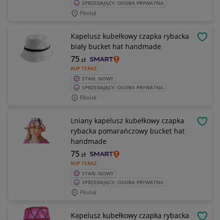
SPRZEDAJĄCY: OSOBA PRYWATNA
Płońsk
Kapelusz kubełkowy czapka rybacka
OBSE
biały bucket hat handmade
75
zł
KUP TERAZ
STAN: NOWY
SPRZEDAJĄCY: OSOBA PRYWATNA
Płońsk
Lniany kapelusz kubełkowy czapka
OBSE
rybacka pomarańczowy bucket hat
handmade
75
zł
KUP TERAZ
STAN: NOWY
SPRZEDAJĄCY: OSOBA PRYWATNA
Płońsk
Kapelusz kubełkowy czapka rybacka