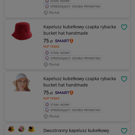
STAN: NOWY
SPRZEDAJĄCY: OSOBA PRYWATNA
Płońsk
Kapelusz kubełkowy czapka rybacka
OBSE
bucket hat handmade
75
zł
KUP TERAZ
STAN: NOWY
SPRZEDAJĄCY: OSOBA PRYWATNA
Płońsk
Kapelusz kubełkowy czapka rybacka
OBSE
bucket hat handmade
75
zł
KUP TERAZ
STAN: NOWY
SPRZEDAJĄCY: OSOBA PRYWATNA
Płońsk
Dwustronny kapelusz kubełkowy
OBSE