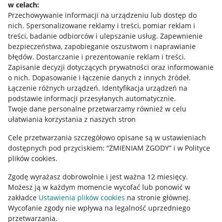
w celach:
Allegro Gadane dla sprzedających
Przechowywanie informacji na urządzeniu lub dostęp do
Allegro Gadane dla kupujących
nich
.
Spersonalizowane reklamy i treści, pomiar reklam i
treści, badanie odbiorców i ulepszanie usług
.
Zapewnienie
Mapa miejscowości
bezpieczeństwa, zapobieganie oszustwom i naprawianie
błędów
.
Dostarczanie i prezentowanie reklam i treści
.
Informacje prawne
Zapisanie decyzji dotyczących prywatności oraz informowanie
o nich
.
Dopasowanie i łączenie danych z innych źródeł
.
Regulamin
Łączenie różnych urządzeń
.
Identyfikacja urządzeń na
podstawie informacji przesyłanych automatycznie
.
Polityka plików "cookies"
Twoje dane personalne przetwarzamy również w celu
ułatwiania korzystania z naszych stron
Ustawienia plików "cookies"
Cele przetwarzania szczegółowo opisane są w ustawieniach
Udostępnianie lokalizacji
dostępnych pod przyciskiem: “ZMIENIAM ZGODY” i w Polityce
Informacje dla Aktu o Usługach Cyfrowych
plików cookies.
Zgodę wyrażasz dobrowolnie i jest ważna 12 miesięcy.
Pobierz aplikację
Możesz ją w każdym momencie wycofać lub ponowić w
zakładce
Ustawienia plików cookies
na stronie głównej.
Wycofanie zgody nie wpływa na legalność uprzedniego
przetwarzania.