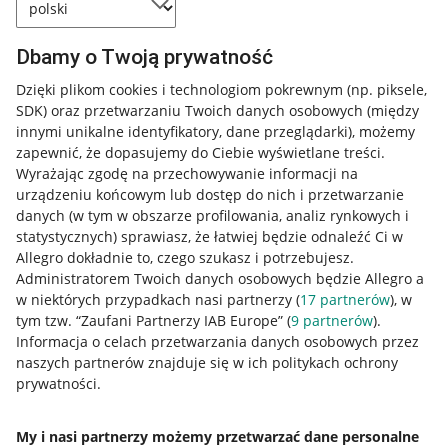
Dbamy o Twoją prywatność
Dzięki plikom cookies i technologiom pokrewnym
(np. piksele,
SDK)
oraz przetwarzaniu Twoich danych osobowych
(między
innymi unikalne identyfikatory, dane przeglądarki)
, możemy
zapewnić, że dopasujemy do Ciebie wyświetlane treści.
Wyrażając zgodę na przechowywanie informacji na
urządzeniu końcowym lub dostęp do nich i przetwarzanie
danych (w tym w obszarze profilowania, analiz rynkowych i
statystycznych) sprawiasz, że łatwiej będzie odnaleźć Ci w
Allegro dokładnie to, czego szukasz i potrzebujesz.
Administratorem Twoich danych osobowych będzie Allegro a
w niektórych przypadkach nasi partnerzy (
17
partnerów
), w
tym tzw. “Zaufani Partnerzy IAB Europe” (
9
partnerów
).
Przydatne informacje
Informacja o celach przetwarzania danych osobowych przez
naszych partnerów znajduje się w ich politykach ochrony
prywatności.
Jak to działa
Napisz do nas
My i nasi partnerzy możemy przetwarzać dane personalne