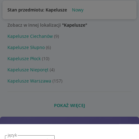
Stan przedmiotu: Kapelusze
Nowy
Zobacz w innej lokalizacji
"Kapelusze"
Kapelusze Ciechanów
(9)
Kapelusze Słupno
(6)
Kapelusze Płock
(10)
Kapelusze Nieporęt
(4)
Kapelusze Warszawa
(157)
POKAŻ WIĘCEJ
język