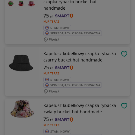
czapka rybacka bucket hat
handmade
75
zł
KUP TERAZ
STAN: NOWY
SPRZEDAJĄCY: OSOBA PRYWATNA
Płońsk
Kapelusz kubełkowy czapka rybacka
OBSE
czarny bucket hat handmade
75
zł
KUP TERAZ
STAN: NOWY
SPRZEDAJĄCY: OSOBA PRYWATNA
Płońsk
Kapelusz kubełkowy czapka rybacka
OBSE
kwiaty bucket hat handmade
75
zł
KUP TERAZ
STAN: NOWY