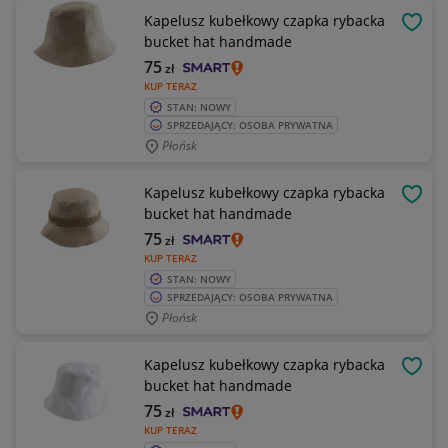
Kapelusz kubełkowy czapka rybacka
OBSE
bucket hat handmade
75
zł
KUP TERAZ
STAN: NOWY
SPRZEDAJĄCY: OSOBA PRYWATNA
Płońsk
Kapelusz kubełkowy czapka rybacka
OBSE
bucket hat handmade
75
zł
KUP TERAZ
STAN: NOWY
SPRZEDAJĄCY: OSOBA PRYWATNA
Płońsk
Kapelusz kubełkowy czapka rybacka
OBSE
bucket hat handmade
75
zł
KUP TERAZ