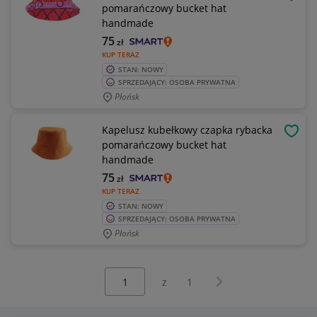
OBSE
pomarańczowy bucket hat
handmade
75
zł
KUP TERAZ
STAN: NOWY
SPRZEDAJĄCY: OSOBA PRYWATNA
Płońsk
Kapelusz kubełkowy czapka rybacka
OBSE
pomarańczowy bucket hat
handmade
75
zł
KUP TERAZ
STAN: NOWY
SPRZEDAJĄCY: OSOBA PRYWATNA
Płońsk
Wybierz stronę:
Następna strona
z
1