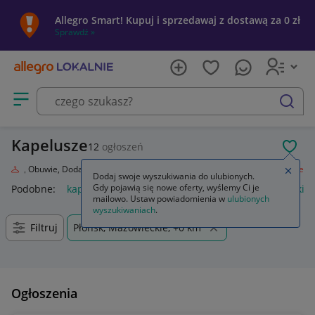
Allegro Smart! Kupuj i sprzedawaj z dostawą za 0 zł
Sprawdź »
Otwórz menu z kategoriami
szukaj
Kapelusze
12
ogłoszeń
POL
Odzież, Obuwie, Dodatki
Galanteria i dodatki
Nakrycia głowy
Kapelusze
Zamkn
Dodaj swoje wyszukiwania do ulubionych.
Gdy pojawią się nowe oferty, wyślemy Ci je
Podobne:
kapelusz
kapelusz słomkowy
kapelusze damskie 
mailowo. Ustaw powiadomienia w
ulubionych
wyszukiwaniach
.
Filtruj
Płońsk, Mazowieckie, +0 km
Ogłoszenia