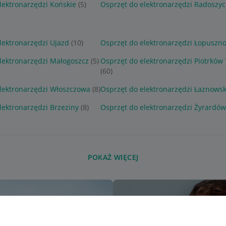
lektronarzędzi Końskie
(5)
Osprzęt do elektronarzędzi Radoszyc
lektronarzędzi Ujazd
(10)
Osprzęt do elektronarzędzi Łopuszn
lektronarzędzi Małogoszcz
(5)
Osprzęt do elektronarzędzi Piotrków 
(60)
lektronarzędzi Włoszczowa
(8)
Osprzęt do elektronarzędzi Łaznows
lektronarzędzi Brzeziny
(8)
Osprzęt do elektronarzędzi Żyrardów
POKAŻ WIĘCEJ