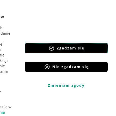
e w
ch
.
adanie
e i
Zgadzam się
h
nie
ikacja
nie
.
Nie zgadzam się
iania
Zmieniam zgody
e
sz ją w
nia