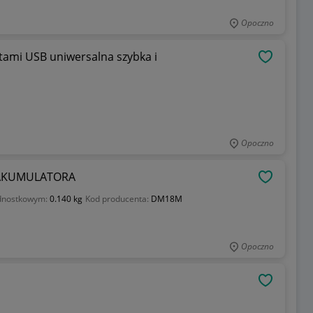
Opoczno
ami USB uniwersalna szybka i
OBSERWU
Opoczno
AKUMULATORA
OBSERWU
dnostkowym:
0.140 kg
Kod producenta:
DM18M
Opoczno
OBSERWU