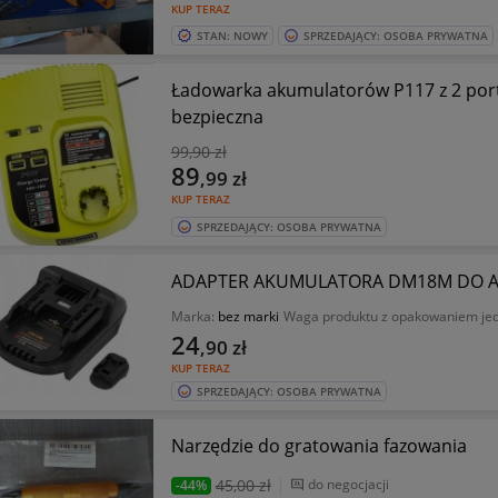
KUP TERAZ
STAN: NOWY
SPRZEDAJĄCY: OSOBA PRYWATNA
Ładowarka akumulatorów P117 z 2 port
bezpieczna
99
,90 zł
89
,99
zł
KUP TERAZ
SPRZEDAJĄCY: OSOBA PRYWATNA
ADAPTER AKUMULATORA DM18M DO 
Marka:
bez marki
Waga produktu z opakowaniem je
24
,90
zł
KUP TERAZ
SPRZEDAJĄCY: OSOBA PRYWATNA
Narzędzie do gratowania fazowania
45
,00 zł
do negocjacji
-44%