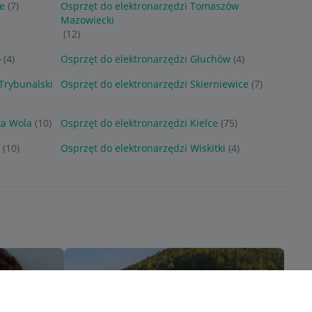
e
(7)
Osprzęt do elektronarzędzi Tomaszów
Mazowiecki
(12)
o
(4)
Osprzęt do elektronarzędzi Głuchów
(4)
Trybunalski
Osprzęt do elektronarzędzi Skierniewice
(7)
ka Wola
(10)
Osprzęt do elektronarzędzi Kielce
(75)
(10)
Osprzęt do elektronarzędzi Wiskitki
(4)