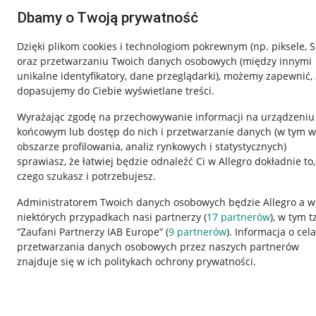
Dbamy o Twoją prywatność
Dzięki plikom cookies i technologiom pokrewnym
(np. piksele, 
oraz przetwarzaniu Twoich danych osobowych
(między innymi
unikalne identyfikatory, dane przeglądarki)
, możemy zapewnić, 
dopasujemy do Ciebie wyświetlane treści.
Wyrażając zgodę na przechowywanie informacji na urządzeniu
końcowym lub dostęp do nich i przetwarzanie danych (w tym w
obszarze profilowania, analiz rynkowych i statystycznych)
sprawiasz, że łatwiej będzie odnaleźć Ci w Allegro dokładnie to,
czego szukasz i potrzebujesz.
Przydatne informacje
Informacje p
Administratorem Twoich danych osobowych będzie Allegro a w
niektórych przypadkach nasi partnerzy (
17
partnerów
), w tym t
Jak to działa
Regulamin
“Zaufani Partnerzy IAB Europe” (
9
partnerów
). Informacja o cel
Napisz do nas
Polityka plików
przetwarzania danych osobowych przez naszych partnerów
znajduje się w ich politykach ochrony prywatności.
Allegro Gadane dla sprzedających
Ustawienia plik
Allegro Gadane dla kupujących
Udostępnianie l