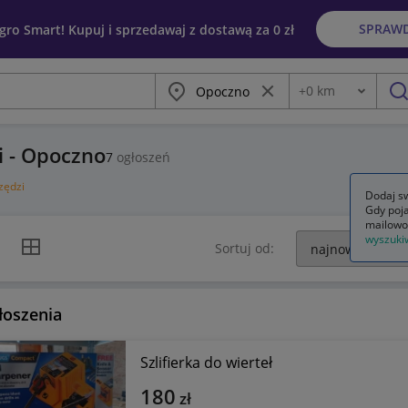
SPRAW
egro Smart! Kupuj i sprzedawaj z dostawą za 0 zł
Miasto
Wyczyść frazę
+
0
km
Odległość
szu
i - Opoczno
7
ogłoszeń
zędzi
Dodaj sw
Gdy poja
mailowo
wyszuki
k listy
Widok siatki
Sortuj od:
łoszenia
Szlifierka do wierteł
180
zł