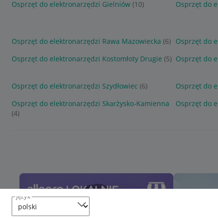
Osprzęt do elektronarzędzi Gielniów
(10)
Osprzęt do e
Osprzęt do elektronarzędzi Rawa Mazowiecka
(6)
Osprzęt do e
Osprzęt do elektronarzędzi Kostomłoty Drugie
(5)
Osprzęt do e
Osprzęt do elektronarzędzi Szydłowiec
(6)
Osprzęt do e
Osprzęt do elektronarzędzi Skarżysko-Kamienna
Osprzęt do e
(4)
język