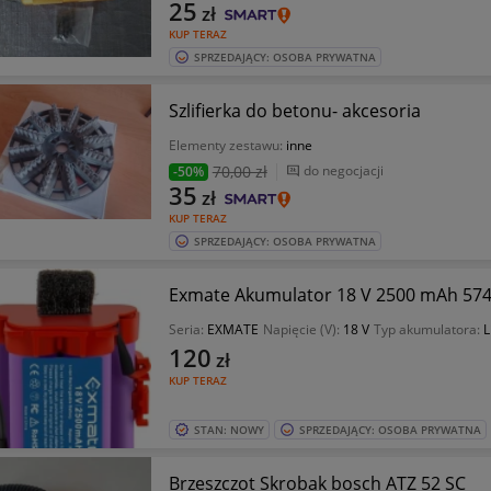
25
zł
KUP TERAZ
SPRZEDAJĄCY: OSOBA PRYWATNA
Szlifierka do betonu- akcesoria
Elementy zestawu:
inne
70
,00 zł
do negocjacji
-50%
35
zł
KUP TERAZ
SPRZEDAJĄCY: OSOBA PRYWATNA
Exmate Akumu
Seria:
EXMATE
Napięcie (V):
18 V
Typ akumulatora:
L
120
zł
KUP TERAZ
STAN: NOWY
SPRZEDAJĄCY: OSOBA PRYWATNA
Brzeszczot Skrobak bosch ATZ 52 SC