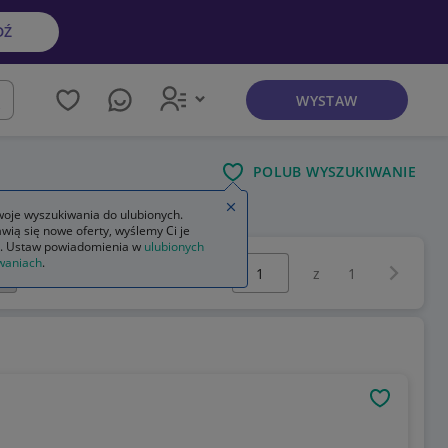
DŹ
WYSTAW
kaj
POLUB WYSZUKIWANIE
Zamknij wskazówkę
oje wyszukiwania do ulubionych.
wią się nowe oferty, wyślemy Ci je
. Ustaw powiadomienia w
ulubionych
Wybierz stronę:
waniach
.
Następna 
z
1
OBSERWU