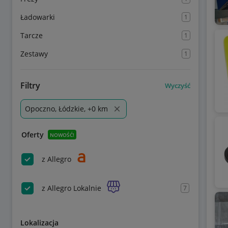
Ładowarki
1
Tarcze
1
Zestawy
1
Filtry
Wyczyść
Opoczno, Łódzkie, +0 km
Oferty
NOWOŚĆ!
z Allegro
z Allegro Lokalnie
7
Lokalizacja