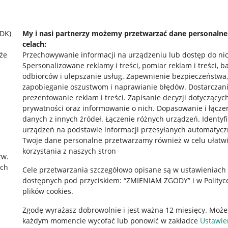
SDK)
My i nasi partnerzy możemy przetwarzać dane personaln
celach:
że
Przechowywanie informacji na urządzeniu lub dostęp do ni
Spersonalizowane reklamy i treści, pomiar reklam i treści, b
odbiorców i ulepszanie usług
.
Zapewnienie bezpieczeństwa,
zapobieganie oszustwom i naprawianie błędów
.
Dostarczani
prezentowanie reklam i treści
.
Zapisanie decyzji dotyczącyc
prywatności oraz informowanie o nich
.
Dopasowanie i łącze
danych z innych źródeł
.
Łączenie różnych urządzeń
.
Identyf
urządzeń na podstawie informacji przesyłanych automatycz
rawne
Pobierz aplikację
Twoje dane personalne przetwarzamy również w celu ułatw
korzystania z naszych stron
zw.
ach
Cele przetwarzania szczegółowo opisane są w ustawieniach
 "cookies"
dostępnych pod przyciskiem: “ZMIENIAM ZGODY” i w Polityc
plików cookies.
ów "cookies"
Zgodę wyrażasz dobrowolnie i jest ważna 12 miesięcy. Może
okalizacji
każdym momencie wycofać lub ponowić w zakładce
Ustawie