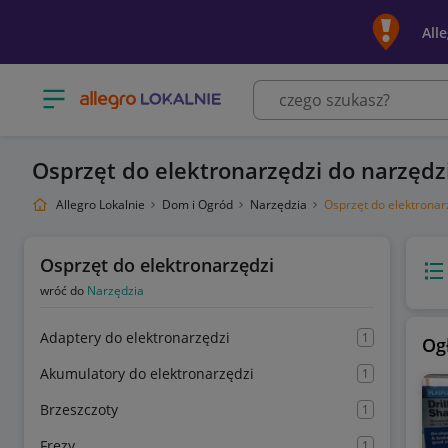
All
Otwórz menu z kategoriami
Osprzęt do elektronarzędzi do narzędz
Allegro Lokalnie
Dom i Ogród
Narzędzia
Osprzęt do elektronar
Osprzęt do elektronarzędzi
Wido
wróć do
Narzędzia
Adaptery do elektronarzędzi
1
Og
Akumulatory do elektronarzędzi
1
Brzeszczoty
1
Frezy
1