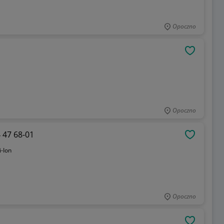
Opoczno
OBSERWU
Opoczno
lator 18 V 2500 mAh 574 47 68-01
OBSERWU
i-Ion
Opoczno