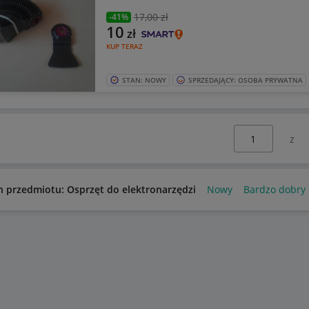
17
,00 zł
-41%
10
zł
KUP TERAZ
STAN: NOWY
SPRZEDAJĄCY: OSOBA PRYWATNA
Wybierz stronę:
n przedmiotu: Osprzęt do elektronarzędzi
Nowy
Bardzo dobry