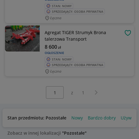
STAN: NOWY
SPRZEDAJĄCY: OSOBA PRYWATNA
Łęczna
Agregat TIGER Strumyk Brona
OBSE
talerzowa Transport
8 600
zł
OGŁOSZENIE
STAN: NOWY
SPRZEDAJĄCY: OSOBA PRYWATNA
Łęczna
Wybierz stronę:
Następna strona
z
1
Stan przedmiotu: Pozostałe
Nowy
Bardzo dobry
Używany
Zobacz w innej lokalizacji
"Pozostałe"