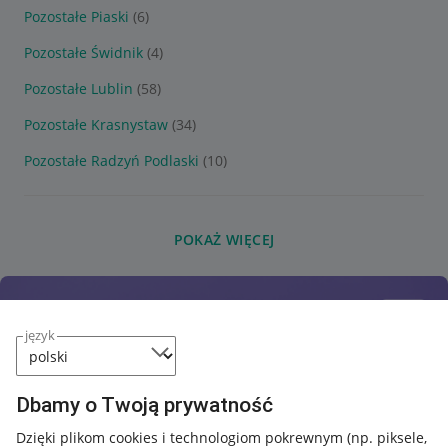
Pozostałe Piaski
(6)
Pozostałe Świdnik
(4)
Pozostałe Lublin
(58)
Pozostałe Krasnystaw
(34)
Pozostałe Radzyń Podlaski
(10)
POKAŻ WIĘCEJ
język
Dbamy o Twoją prywatność
Dzięki plikom cookies i technologiom pokrewnym
(np. piksele,