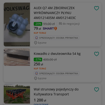
AUDI Q7 4M ZBIORNICZEK
OBSE
WYRÓWNAWCZY PŁYNU
4M0121405M 4M0121403C
99
,00 zł
do negocjacji
-20%
79
zł
KUP TERAZ
SPRZEDAJĄCY: OSOBA PRYWATNA
Łęczna
Kowadło z dwuteownika 54 kg
OBSE
400
,00 zł
-37%
250
zł
KUP TERAZ
SPRZEDAJĄCY: OSOBA PRYWATNA
Łęczna
Wał strunowy pojedynczy do
OBSE
Kultywatora Transport
1 200
zł
OGŁOSZENIE