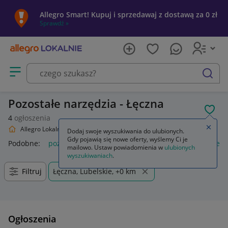
Allegro Smart! Kupuj i sprzedawaj z dostawą za 0 zł
Sprawdź »
Otwórz menu z kategoriami
szukaj
Pozostałe narzędzia - Łęczna
POL
4
ogłoszenia
Zamkn
Allegro Lokalnie
Dom i Ogród
Narzędzia
Pozostałe
Dodaj swoje wyszukiwania do ulubionych.
Gdy pojawią się nowe oferty, wyślemy Ci je
Podobne:
pozostałe
łóżka pozostałe
pozostałe miasta i regi
mailowo. Ustaw powiadomienia w
ulubionych
wyszukiwaniach
.
Filtruj
Łęczna, Lubelskie, +0 km
Ogłoszenia