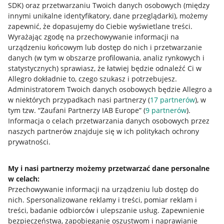
SDK)
oraz przetwarzaniu Twoich danych osobowych
(między
innymi unikalne identyfikatory, dane przeglądarki)
, możemy
zapewnić, że dopasujemy do Ciebie wyświetlane treści.
Wyrażając zgodę na przechowywanie informacji na
urządzeniu końcowym lub dostęp do nich i przetwarzanie
danych (w tym w obszarze profilowania, analiz rynkowych i
statystycznych) sprawiasz, że łatwiej będzie odnaleźć Ci w
Allegro dokładnie to, czego szukasz i potrzebujesz.
Administratorem Twoich danych osobowych będzie Allegro a
w niektórych przypadkach nasi partnerzy (
17
partnerów
), w
tym tzw. “Zaufani Partnerzy IAB Europe” (
9
partnerów
).
Przydatne informacje
Informacja o celach przetwarzania danych osobowych przez
naszych partnerów znajduje się w ich politykach ochrony
prywatności.
Jak to działa
Napisz do nas
My i nasi partnerzy możemy przetwarzać dane personalne
w celach:
Allegro Gadane dla sprzedających
Przechowywanie informacji na urządzeniu lub dostęp do
Allegro Gadane dla kupujących
nich
.
Spersonalizowane reklamy i treści, pomiar reklam i
treści, badanie odbiorców i ulepszanie usług
.
Zapewnienie
Mapa miejscowości
bezpieczeństwa, zapobieganie oszustwom i naprawianie