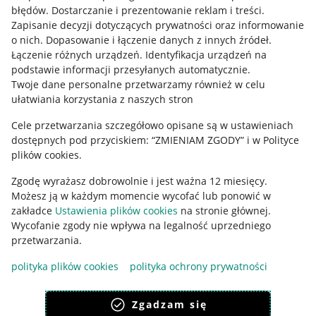
błędów
.
Dostarczanie i prezentowanie reklam i treści
.
Informacje prawne
Zapisanie decyzji dotyczących prywatności oraz informowanie
o nich
.
Dopasowanie i łączenie danych z innych źródeł
.
Regulamin
Łączenie różnych urządzeń
.
Identyfikacja urządzeń na
podstawie informacji przesyłanych automatycznie
.
Polityka plików "cookies"
Twoje dane personalne przetwarzamy również w celu
ułatwiania korzystania z naszych stron
Ustawienia plików "cookies"
Cele przetwarzania szczegółowo opisane są w ustawieniach
Udostępnianie lokalizacji
dostępnych pod przyciskiem: “ZMIENIAM ZGODY” i w Polityce
Informacje dla Aktu o Usługach Cyfrowych
plików cookies.
Zgodę wyrażasz dobrowolnie i jest ważna 12 miesięcy.
Pobierz aplikację
Możesz ją w każdym momencie wycofać lub ponowić w
zakładce
Ustawienia plików cookies
na stronie głównej.
Wycofanie zgody nie wpływa na legalność uprzedniego
przetwarzania.
polityka plików cookies
polityka ochrony prywatności
Zgadzam się