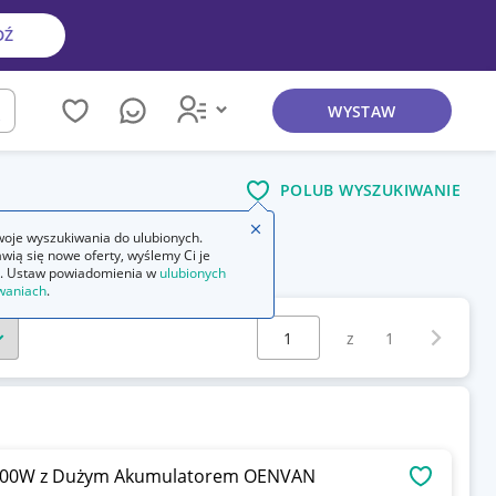
DŹ
WYSTAW
kaj
POLUB WYSZUKIWANIE
Zamknij wskazówkę
oje wyszukiwania do ulubionych.
wią się nowe oferty, wyślemy Ci je
. Ustaw powiadomienia w
ulubionych
waniach
.
Wybierz stronę:
Następna 
z
1
2000W z Dużym Akumulatorem OENVAN
OBSERWU