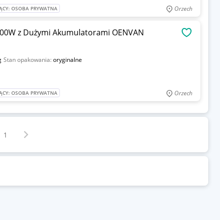
Orzech
ĄCY: OSOBA PRYWATNA
000W z Dużymi Akumulatorami OENVAN
OBSERWU
g
Stan opakowania:
oryginalne
Orzech
ĄCY: OSOBA PRYWATNA
Następna strona
z
1