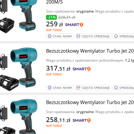
200M/S
Stan opakowania:
oryginalne
Waga produktu z opak
328
,31 zł
-21%
259
zł
KUP TERAZ
STAN: NOWY
CZĘSTO SPRZEDAJE
SPRZEDAJ
Bezszczotkowy Wentylator Turbo Jet
Waga produktu z opakowaniem jednostkowym:
1.2 k
317
,51
zł
KUP TERAZ
STAN: NOWY
CZĘSTO SPRZEDAJE
SPRZEDAJ
Bezszczotkowy Wentylator Turbo Jet
Stan opakowania:
oryginalne
Waga produktu z opak
258
,11
zł
KUP TERAZ