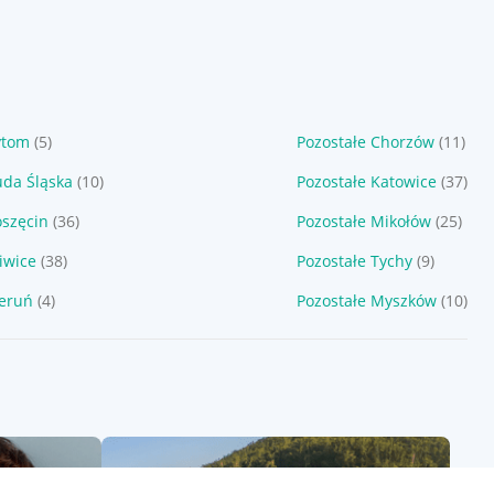
ytom
(5)
Pozostałe Chorzów
(11)
uda Śląska
(10)
Pozostałe Katowice
(37)
oszęcin
(36)
Pozostałe Mikołów
(25)
iwice
(38)
Pozostałe Tychy
(9)
ieruń
(4)
Pozostałe Myszków
(10)