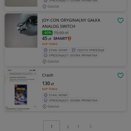
SPRZEDAJĄCY: OSOBA PRYWATNA
Gdańsk
JOY-CON ORYGINALNY GAŁKA
OBSE
ANALOG SWITCH
75
,00 zł
-40%
45
zł
KUP TERAZ
STAN: NOWY
CZĘSTO SPRZEDAJE
SPRZEDAJĄCY: OSOBA PRYWATNA
Gdańsk
Crash
OBSE
130
zł
KUP TERAZ
STAN: NOWY
SPRZEDAJĄCY: OSOBA PRYWATNA
Gdańsk
Wybierz stronę:
Następna strona
z
1