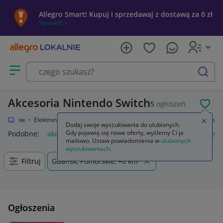
Allegro Smart! Kupuj i sprzedawaj z dostawą za 0 zł
Sprawdź »
Otwórz menu z kategoriami
szukaj
Akcesoria Nintendo Switch
5
ogłoszeń
POL
o Lokalnie
Elektronika
Konsole i automaty
Nintendo Switch
Akcesoria
Zamkn
Dodaj swoje wyszukiwania do ulubionych.
Gdy pojawią się nowe oferty, wyślemy Ci je
Podobne:
akcesoria
akcesoria wędkarskie
akcesoria rower
mailowo. Ustaw powiadomienia w
ulubionych
wyszukiwaniach
.
Filtruj
Gdańsk, Pomorskie, +0 km
Ogłoszenia