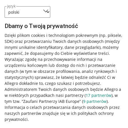
język
Dbamy o Twoją prywatność
Dzięki plikom cookies i technologiom pokrewnym
(np. piksele,
SDK)
oraz przetwarzaniu Twoich danych osobowych
(między
innymi unikalne identyfikatory, dane przeglądarki)
, możemy
zapewnić, że dopasujemy do Ciebie wyświetlane treści.
Wyrażając zgodę na przechowywanie informacji na
urządzeniu końcowym lub dostęp do nich i przetwarzanie
danych (w tym w obszarze profilowania, analiz rynkowych i
statystycznych) sprawiasz, że łatwiej będzie odnaleźć Ci w
Allegro dokładnie to, czego szukasz i potrzebujesz.
Administratorem Twoich danych osobowych będzie Allegro a
w niektórych przypadkach nasi partnerzy (
17
partnerów
), w
tym tzw. “Zaufani Partnerzy IAB Europe” (
9
partnerów
).
Przydatne informacje
Informacja o celach przetwarzania danych osobowych przez
naszych partnerów znajduje się w ich politykach ochrony
prywatności.
Jak to działa