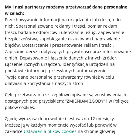
Napisz do nas
My i nasi partnerzy możemy przetwarzać dane personalne
w celach:
Allegro Gadane dla sprzedających
Przechowywanie informacji na urządzeniu lub dostęp do
Allegro Gadane dla kupujących
nich
.
Spersonalizowane reklamy i treści, pomiar reklam i
treści, badanie odbiorców i ulepszanie usług
.
Zapewnienie
Mapa miejscowości
bezpieczeństwa, zapobieganie oszustwom i naprawianie
błędów
.
Dostarczanie i prezentowanie reklam i treści
.
Informacje prawne
Zapisanie decyzji dotyczących prywatności oraz informowanie
o nich
.
Dopasowanie i łączenie danych z innych źródeł
.
Regulamin
Łączenie różnych urządzeń
.
Identyfikacja urządzeń na
podstawie informacji przesyłanych automatycznie
.
Polityka plików "cookies"
Twoje dane personalne przetwarzamy również w celu
ułatwiania korzystania z naszych stron
Ustawienia plików "cookies"
Cele przetwarzania szczegółowo opisane są w ustawieniach
Udostępnianie lokalizacji
dostępnych pod przyciskiem: “ZMIENIAM ZGODY” i w Polityce
Informacje dla Aktu o Usługach Cyfrowych
plików cookies.
Zgodę wyrażasz dobrowolnie i jest ważna 12 miesięcy.
Pobierz aplikację
Możesz ją w każdym momencie wycofać lub ponowić w
zakładce
Ustawienia plików cookies
na stronie głównej.