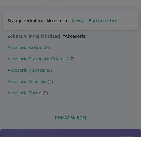
Stan przedmiotu: Akcesoria
Nowy
Bardzo dobry
Zobacz w innej lokalizacji
"Akcesoria"
Akcesoria Gdynia
(4)
Akcesoria Starogard Gdański
(7)
Akcesoria Tuchola
(5)
Akcesoria Osielsko
(4)
Akcesoria Toruń
(5)
POKAŻ WIĘCEJ