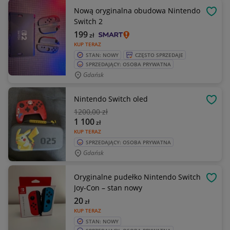
Nową oryginalna obudowa Nintendo
OBSE
Switch 2
199
zł
KUP TERAZ
STAN: NOWY
CZĘSTO SPRZEDAJE
SPRZEDAJĄCY: OSOBA PRYWATNA
Gdańsk
Nintendo Switch oled
OBSE
1200
,00 zł
1 100
zł
KUP TERAZ
SPRZEDAJĄCY: OSOBA PRYWATNA
Gdańsk
Oryginalne pudełko Nintendo Switch
OBSE
Joy-Con – stan nowy
20
zł
KUP TERAZ
STAN: NOWY