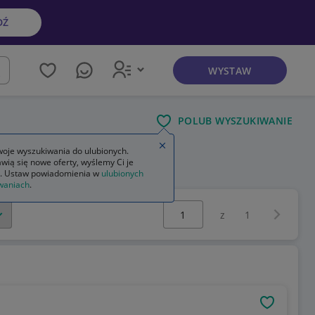
DŹ
WYSTAW
kaj
POLUB WYSZUKIWANIE
Zamknij wskazówkę
oje wyszukiwania do ulubionych.
wią się nowe oferty, wyślemy Ci je
sa 6
. Ustaw powiadomienia w
ulubionych
waniach
.
Wybierz stronę:
Następna 
z
1
OBSERWU