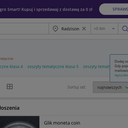
SPRAW
egro Smart! Kupuj i sprzedawaj z dostawą za 0 zł
Miasto
Wyczyść frazę
+
0
km
Odległość
szu
atyczne
Dodaj sw
Gdy poja
czne klasa 4
zeszyty tematyczne klasa 5
zeszyty tematyczne kla
mailowo
wyszuki
k listy
Widok siatki
Sortuj od:
łoszenia
Glik moneta coin