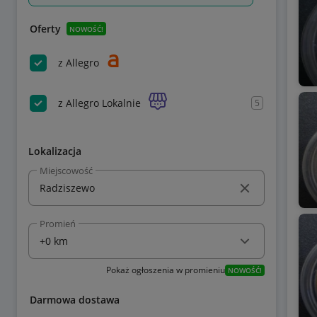
Oferty
NOWOŚĆ!
z Allegro
z Allegro Lokalnie
5
Lokalizacja
Miejscowość
Promień
Pokaż ogłoszenia w promieniu
NOWOŚĆ!
Darmowa dostawa