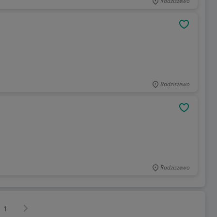
Radziszewo
OBSERWU
Radziszewo
OBSERWU
Radziszewo
Następna strona
z
1