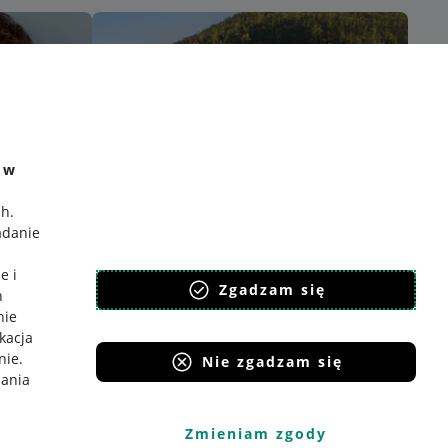
e w
ch
.
adanie
e i
Zgadzam się
h
nie
ikacja
nie
.
Nie zgadzam się
iania
Zmieniam zgody