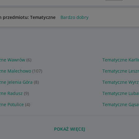
n przedmiotu: Tematyczne
Bardzo dobry
zne Wawrów
(6)
Tematyczne Karli
zne Malechowo
(107)
Tematyczne Lesz
ne Jelenia Góra
(8)
Tematyczne Wyrz
zne Radusz
(9)
Tematyczne Lub
ne Potulice
(4)
Tematyczne Gąs
POKAŻ WIĘCEJ