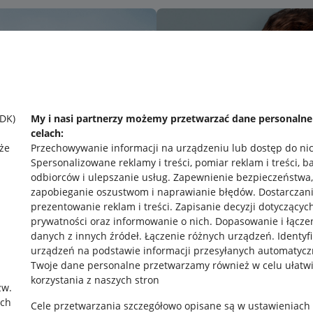
SDK)
My i nasi partnerzy możemy przetwarzać dane personaln
celach:
że
Przechowywanie informacji na urządzeniu lub dostęp do ni
Spersonalizowane reklamy i treści, pomiar reklam i treści, b
odbiorców i ulepszanie usług
.
Zapewnienie bezpieczeństwa,
zapobieganie oszustwom i naprawianie błędów
.
Dostarczani
prezentowanie reklam i treści
.
Zapisanie decyzji dotyczącyc
prywatności oraz informowanie o nich
.
Dopasowanie i łącze
danych z innych źródeł
.
Łączenie różnych urządzeń
.
Identyf
urządzeń na podstawie informacji przesyłanych automatycz
rawne
Pobierz aplikację
Twoje dane personalne przetwarzamy również w celu ułatw
korzystania z naszych stron
zw.
ach
Cele przetwarzania szczegółowo opisane są w ustawieniach