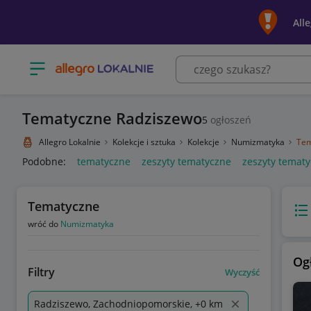
All
Otwórz menu z kategoriami
Tematyczne Radziszewo
5
ogłoszeń
Allegro Lokalnie
Kolekcje i sztuka
Kolekcje
Numizmatyka
Tem
Podobne:
tematyczne
zeszyty tematyczne
zeszyty tematy
Tematyczne
Wido
wróć do
Numizmatyka
Og
Filtry
Wyczyść
Radziszewo, Zachodniopomorskie, +0 km