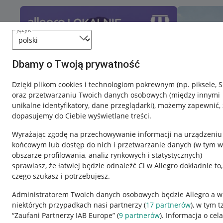
język
Dbamy o Twoją prywatność
Dzięki plikom cookies i technologiom pokrewnym
(np. piksele, 
oraz przetwarzaniu Twoich danych osobowych
(między innymi
unikalne identyfikatory, dane przeglądarki)
, możemy zapewnić, 
dopasujemy do Ciebie wyświetlane treści.
Wyrażając zgodę na przechowywanie informacji na urządzeniu
końcowym lub dostęp do nich i przetwarzanie danych (w tym w
obszarze profilowania, analiz rynkowych i statystycznych)
sprawiasz, że łatwiej będzie odnaleźć Ci w Allegro dokładnie to,
czego szukasz i potrzebujesz.
Przydatne informacje
Informacje p
Administratorem Twoich danych osobowych będzie Allegro a w
niektórych przypadkach nasi partnerzy (
17
partnerów
), w tym t
Jak to działa
Regulamin
“Zaufani Partnerzy IAB Europe” (
9
partnerów
). Informacja o cel