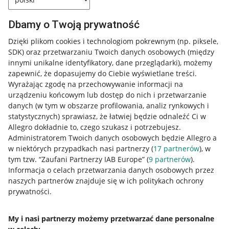
Dbamy o Twoją prywatność
Dzięki plikom cookies i technologiom pokrewnym
(np. piksele,
SDK)
oraz przetwarzaniu Twoich danych osobowych
(między
innymi unikalne identyfikatory, dane przeglądarki)
, możemy
zapewnić, że dopasujemy do Ciebie wyświetlane treści.
Wyrażając zgodę na przechowywanie informacji na
urządzeniu końcowym lub dostęp do nich i przetwarzanie
danych (w tym w obszarze profilowania, analiz rynkowych i
statystycznych) sprawiasz, że łatwiej będzie odnaleźć Ci w
Allegro dokładnie to, czego szukasz i potrzebujesz.
Administratorem Twoich danych osobowych będzie Allegro a
w niektórych przypadkach nasi partnerzy (
17
partnerów
), w
tym tzw. “Zaufani Partnerzy IAB Europe” (
9
partnerów
).
Przydatne informacje
Informacja o celach przetwarzania danych osobowych przez
naszych partnerów znajduje się w ich politykach ochrony
prywatności.
Jak to działa
Napisz do nas
My i nasi partnerzy możemy przetwarzać dane personalne