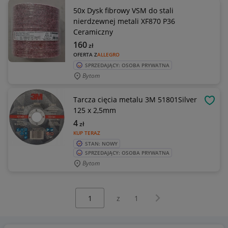
50x Dysk fibrowy VSM do stali
nierdzewnej metali XF870 P36
Ceramiczny
160
zł
OFERTA Z
ALLEGRO
SPRZEDAJĄCY: OSOBA PRYWATNA
Bytom
Tarcza cięcia metalu 3M 51801Silver
OBSE
125 x 2,5mm
4
zł
KUP TERAZ
STAN: NOWY
SPRZEDAJĄCY: OSOBA PRYWATNA
Bytom
Wybierz stronę:
Następna strona
z
1