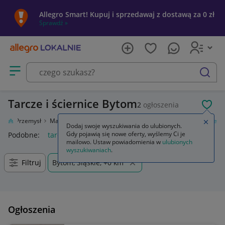
Allegro Smart! Kupuj i sprzedawaj z dostawą za 0 zł
Sprawdź »
Otwórz menu z kategoriami
szukaj
Tarcze i ściernice Bytom
2
ogłoszenia
POL
ługi
Przemysł
Materiały i akcesoria
Obróbka metali
Tarcze i ściernice
Zamkn
Dodaj swoje wyszukiwania do ulubionych.
Gdy pojawią się nowe oferty, wyślemy Ci je
Podobne:
tarcze i ściernice
mailowo. Ustaw powiadomienia w
ulubionych
wyszukiwaniach
.
Filtruj
Bytom, Śląskie, +0 km
Ogłoszenia