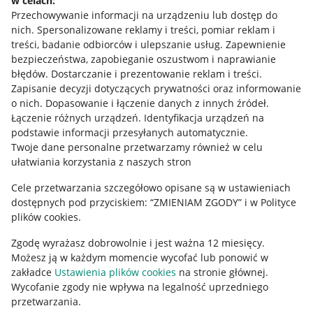
w celach:
Allegro Gadane dla sprzedających
Przechowywanie informacji na urządzeniu lub dostęp do
Allegro Gadane dla kupujących
nich
.
Spersonalizowane reklamy i treści, pomiar reklam i
treści, badanie odbiorców i ulepszanie usług
.
Zapewnienie
Mapa miejscowości
bezpieczeństwa, zapobieganie oszustwom i naprawianie
błędów
.
Dostarczanie i prezentowanie reklam i treści
.
Informacje prawne
Zapisanie decyzji dotyczących prywatności oraz informowanie
o nich
.
Dopasowanie i łączenie danych z innych źródeł
.
Regulamin
Łączenie różnych urządzeń
.
Identyfikacja urządzeń na
podstawie informacji przesyłanych automatycznie
.
Polityka plików "cookies"
Twoje dane personalne przetwarzamy również w celu
ułatwiania korzystania z naszych stron
Ustawienia plików "cookies"
Cele przetwarzania szczegółowo opisane są w ustawieniach
Udostępnianie lokalizacji
dostępnych pod przyciskiem: “ZMIENIAM ZGODY” i w Polityce
Informacje dla Aktu o Usługach Cyfrowych
plików cookies.
Zgodę wyrażasz dobrowolnie i jest ważna 12 miesięcy.
Pobierz aplikację
Możesz ją w każdym momencie wycofać lub ponowić w
zakładce
Ustawienia plików cookies
na stronie głównej.
Wycofanie zgody nie wpływa na legalność uprzedniego
przetwarzania.