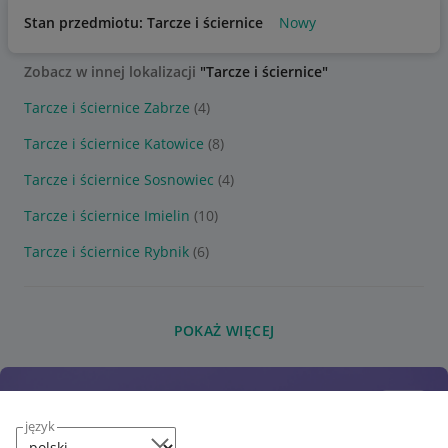
Stan przedmiotu: Tarcze i ściernice
Nowy
Zobacz w innej lokalizacji
"Tarcze i ściernice"
Tarcze i ściernice Zabrze
(4)
Tarcze i ściernice Katowice
(8)
Tarcze i ściernice Sosnowiec
(4)
Tarcze i ściernice Imielin
(10)
Tarcze i ściernice Rybnik
(6)
POKAŻ WIĘCEJ
język