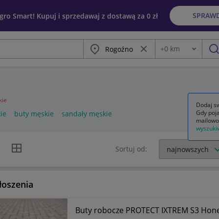
SPRAW
egro Smart! Kupuj i sprzedawaj z dostawą za 0 zł
Miasto
Wyczyść frazę
+
0
km
Odległość
szu
kie
Dodaj sw
Gdy poja
ie
buty męskie
sandały męskie
mailowo
wyszuki
k listy
Widok siatki
Sortuj od:
łoszenia
Buty robocze PROTECT IXTREM S3 Honey