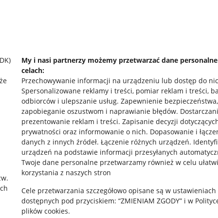
SDK)
My i nasi partnerzy możemy przetwarzać dane personaln
celach:
że
Przechowywanie informacji na urządzeniu lub dostęp do ni
Spersonalizowane reklamy i treści, pomiar reklam i treści, b
odbiorców i ulepszanie usług
.
Zapewnienie bezpieczeństwa,
zapobieganie oszustwom i naprawianie błędów
.
Dostarczani
prezentowanie reklam i treści
.
Zapisanie decyzji dotyczącyc
prywatności oraz informowanie o nich
.
Dopasowanie i łącze
danych z innych źródeł
.
Łączenie różnych urządzeń
.
Identyf
urządzeń na podstawie informacji przesyłanych automatycz
rawne
Pobierz aplikację
Twoje dane personalne przetwarzamy również w celu ułatw
korzystania z naszych stron
zw.
ach
Cele przetwarzania szczegółowo opisane są w ustawieniach
 "cookies"
dostępnych pod przyciskiem: “ZMIENIAM ZGODY” i w Polityc
plików cookies.
ów "cookies"