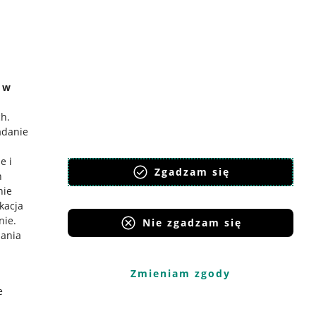
e w
ch
.
adanie
e i
Zgadzam się
h
nie
ikacja
nie
.
Nie zgadzam się
iania
Zmieniam zgody
e