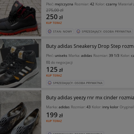
Płeć:
mężczyzna
Rozmiar:
42
Kolor:
czarny
Materiał
275
,00 zł
250
zł
KUP TERAZ
STAN: NOWY
SPRZEDAJĄCY: OSOBA PRYWATNA
Buty adidas Sneakersy Drop Step rozmi
Płeć:
uniseks
Marka:
adidas
Rozmiar:
39 1/3
Kolor:
c
do negocjacji
125
zł
KUP TERAZ
SPRZEDAJĄCY: OSOBA PRYWATNA
Buty adidas yeezy rnr mx cinder rozmiar
Marka:
adidas
Rozmiar:
43
Kolor:
inny kolor
Orygina
199
zł
KUP TERAZ