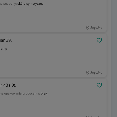
 zewnętrzny:
skóra syntetyczna
Rogoźno
ar 39.
OBSERWU
zarny
Rogoźno
 43 ( 9).
OBSERWU
lne opakowanie producenta:
brak