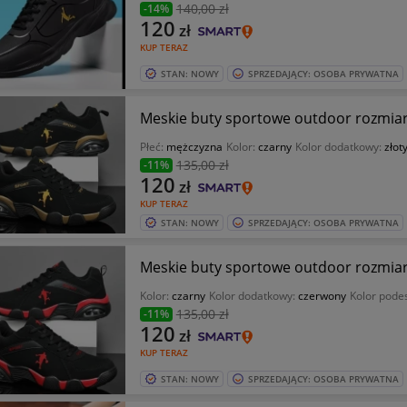
140
,00 zł
-14%
120
zł
KUP TERAZ
STAN: NOWY
SPRZEDAJĄCY: OSOBA PRYWATNA
Meskie buty sportowe outdoor rozmiar
Płeć:
mężczyzna
Kolor:
czarny
Kolor dodatkowy:
złot
135
,00 zł
-11%
120
zł
KUP TERAZ
STAN: NOWY
SPRZEDAJĄCY: OSOBA PRYWATNA
Meskie buty sportowe outdoor rozmiar
Kolor:
czarny
Kolor dodatkowy:
czerwony
Kolor pode
135
,00 zł
-11%
120
zł
KUP TERAZ
STAN: NOWY
SPRZEDAJĄCY: OSOBA PRYWATNA