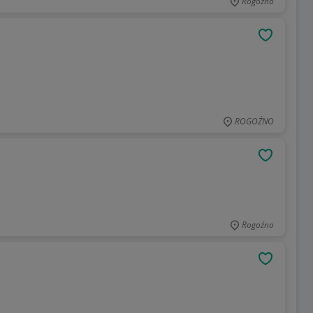
Rogoźno
OBSERWU
ROGOŹNO
OBSERWU
Rogoźno
OBSERWU