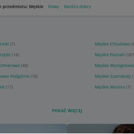
n przedmiotu: Męskie
Nowy
Bardzo dobry
rniki
(7)
Męskie Chludowo
(
rzędz
(16)
Męskie Poznań
(587
eźmierowo
(48)
Męskie Wysogotow
nowo Podgórne
(18)
Męskie Szamotuły
(
nik
(17)
Męskie Mosina
(7)
POKAŻ WIĘCEJ