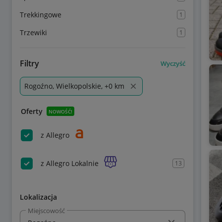
Trekkingowe
1
Trzewiki
1
Filtry
Wyczyść
Rogoźno, Wielkopolskie, +0 km
Oferty
NOWOŚĆ!
z Allegro
z Allegro Lokalnie
13
Lokalizacja
Miejscowość