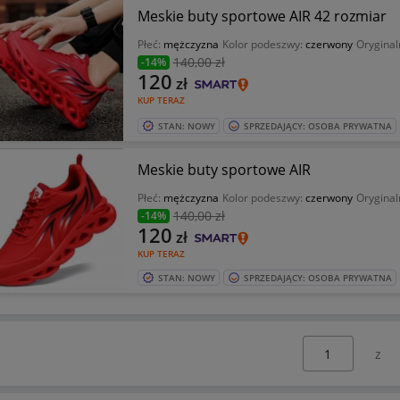
Meskie buty sportowe AIR 42 rozmiar
Płeć:
mężczyzna
Kolor podeszwy:
czerwony
Orygina
140
,00 zł
-14%
120
zł
KUP TERAZ
STAN: NOWY
SPRZEDAJĄCY: OSOBA PRYWATNA
Meskie buty sportowe AIR
Płeć:
mężczyzna
Kolor podeszwy:
czerwony
Orygina
140
,00 zł
-14%
120
zł
KUP TERAZ
STAN: NOWY
SPRZEDAJĄCY: OSOBA PRYWATNA
Wybierz stronę: