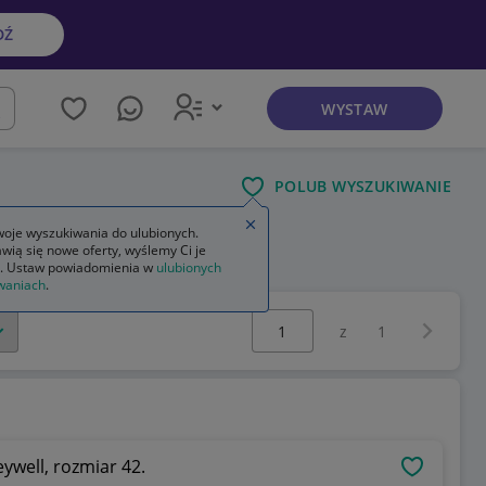
DŹ
WYSTAW
kaj
POLUB WYSZUKIWANIE
Zamknij wskazówkę
oje wyszukiwania do ulubionych.
wią się nowe oferty, wyślemy Ci je
. Ustaw powiadomienia w
ulubionych
waniach
.
Wybierz stronę:
Następna 
z
1
well, rozmiar 42.
OBSERWU