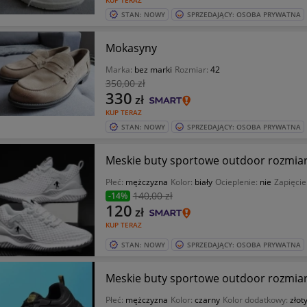
KUP TERAZ
STAN: NOWY
SPRZEDAJĄCY: OSOBA PRYWATNA
Mokasyny
Marka:
bez marki
Rozmiar:
42
350
,00 zł
330
zł
KUP TERAZ
STAN: NOWY
SPRZEDAJĄCY: OSOBA PRYWATNA
Meskie buty sportowe outdoor rozmiar
Płeć:
mężczyzna
Kolor:
biały
Ocieplenie:
nie
Zapięcie
140
,00 zł
-14%
120
zł
KUP TERAZ
STAN: NOWY
SPRZEDAJĄCY: OSOBA PRYWATNA
Meskie buty sportowe outdoor roz
Płeć:
mężczyzna
Kolor:
czarny
Kolor dodatkowy:
złot