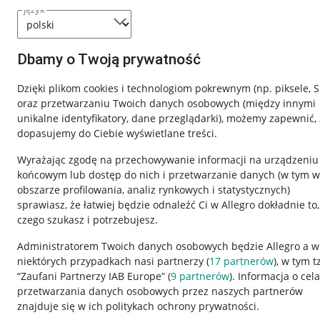
język
Dbamy o Twoją prywatność
Dzięki plikom cookies i technologiom pokrewnym
(np. piksele, 
oraz przetwarzaniu Twoich danych osobowych
(między innymi
unikalne identyfikatory, dane przeglądarki)
, możemy zapewnić, 
dopasujemy do Ciebie wyświetlane treści.
Wyrażając zgodę na przechowywanie informacji na urządzeniu
końcowym lub dostęp do nich i przetwarzanie danych (w tym w
obszarze profilowania, analiz rynkowych i statystycznych)
sprawiasz, że łatwiej będzie odnaleźć Ci w Allegro dokładnie to,
czego szukasz i potrzebujesz.
Przydatne informacje
Informacje p
Administratorem Twoich danych osobowych będzie Allegro a w
niektórych przypadkach nasi partnerzy (
17
partnerów
), w tym t
Jak to działa
Regulamin
“Zaufani Partnerzy IAB Europe” (
9
partnerów
). Informacja o cel
Napisz do nas
Polityka plików
przetwarzania danych osobowych przez naszych partnerów
znajduje się w ich politykach ochrony prywatności.
Allegro Gadane dla sprzedających
Ustawienia plik