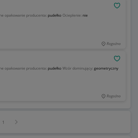
OBSERWU
lne opakowanie producenta:
pudełko
Ocieplenie:
nie
Rogoźno
OBSERWU
lne opakowanie producenta:
pudełko
Wzór dominujący:
geometryczny
Rogoźno
Następna strona
z
1