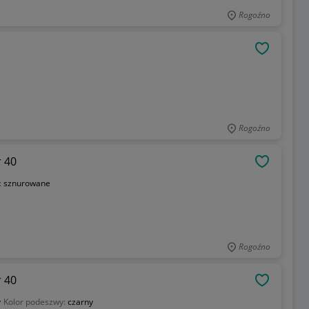
Rogoźno
OBSERWU
Rogoźno
 40
OBSERWU
:
sznurowane
Rogoźno
miar 40
OBSERWU
y
Kolor podeszwy:
czarny