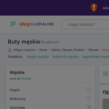
All
Otwórz menu z kategoriami
Buty męskie
13
ogłoszeń
Allegro Lokalnie
Moda
Odzież, Obuwie, Dodatki
Obuwie
Męs
Podobne:
klapki męskie
bokserki męskie
kąpielówki męsk
Męskie
Wido
wróć do
Obuwie
Klapki
1
Og
Mokasyny
1
Sportowe
9