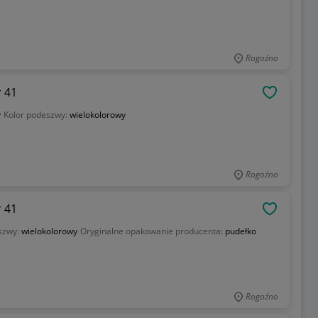
Rogoźno
 41
OBSERWU
y
Kolor podeszwy:
wielokolorowy
Rogoźno
 41
OBSERWU
szwy:
wielokolorowy
Oryginalne opakowanie producenta:
pudełko
Rogoźno