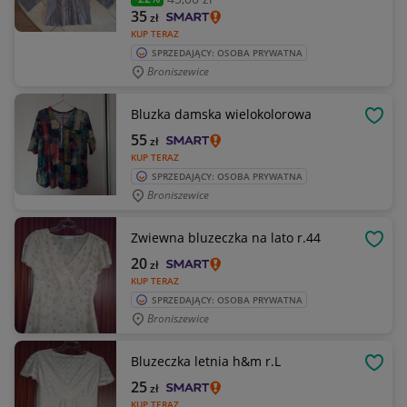
35
zł
KUP TERAZ
SPRZEDAJĄCY: OSOBA PRYWATNA
Broniszewice
Bluzka damska wielokolorowa
OBSE
55
zł
KUP TERAZ
SPRZEDAJĄCY: OSOBA PRYWATNA
Broniszewice
Zwiewna bluzeczka na lato r.44
OBSE
20
zł
KUP TERAZ
SPRZEDAJĄCY: OSOBA PRYWATNA
Broniszewice
Bluzeczka letnia h&m r.L
OBSE
25
zł
KUP TERAZ