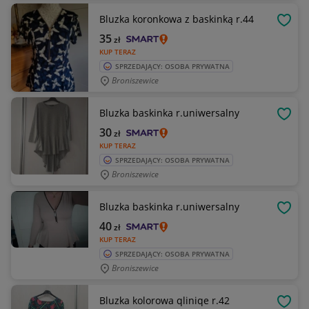
Bluzka koronkowa z baskinką r.44
OBSE
35
zł
KUP TERAZ
SPRZEDAJĄCY: OSOBA PRYWATNA
Broniszewice
Bluzka baskinka r.uniwersalny
OBSE
30
zł
KUP TERAZ
SPRZEDAJĄCY: OSOBA PRYWATNA
Broniszewice
Bluzka baskinka r.uniwersalny
OBSE
40
zł
KUP TERAZ
SPRZEDAJĄCY: OSOBA PRYWATNA
Broniszewice
Bluzka kolorowa qliniqe r.42
OBSE