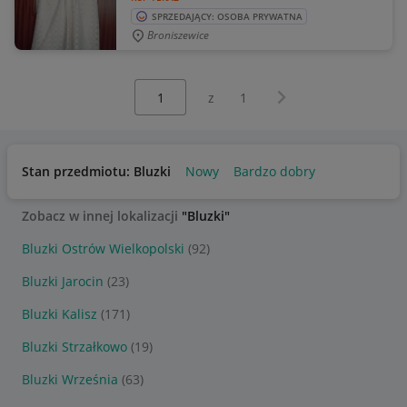
SPRZEDAJĄCY: OSOBA PRYWATNA
Broniszewice
Wybierz stronę:
Następna strona
z
1
Stan przedmiotu: Bluzki
Nowy
Bardzo dobry
Zobacz w innej lokalizacji
"Bluzki"
Bluzki Ostrów Wielkopolski
(92)
Bluzki Jarocin
(23)
Bluzki Kalisz
(171)
Bluzki Strzałkowo
(19)
Bluzki Września
(63)