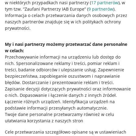
w niektórych przypadkach nasi partnerzy (
17
partnerów
), w
tym tzw. “Zaufani Partnerzy IAB Europe” (
9
partnerów
).
Przydatne informacje
Informacja o celach przetwarzania danych osobowych przez
naszych partnerów znajduje się w ich politykach ochrony
prywatności.
Jak to działa
Napisz do nas
My i nasi partnerzy możemy przetwarzać dane personalne
w celach:
Allegro Gadane dla sprzedających
Przechowywanie informacji na urządzeniu lub dostęp do
Allegro Gadane dla kupujących
nich
.
Spersonalizowane reklamy i treści, pomiar reklam i
treści, badanie odbiorców i ulepszanie usług
.
Zapewnienie
Mapa miejscowości
bezpieczeństwa, zapobieganie oszustwom i naprawianie
błędów
.
Dostarczanie i prezentowanie reklam i treści
.
Informacje prawne
Zapisanie decyzji dotyczących prywatności oraz informowanie
o nich
.
Dopasowanie i łączenie danych z innych źródeł
.
Regulamin
Łączenie różnych urządzeń
.
Identyfikacja urządzeń na
podstawie informacji przesyłanych automatycznie
.
Polityka plików "cookies"
Twoje dane personalne przetwarzamy również w celu
ułatwiania korzystania z naszych stron
Ustawienia plików "cookies"
Cele przetwarzania szczegółowo opisane są w ustawieniach
Udostępnianie lokalizacji