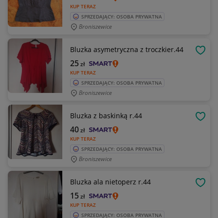
KUP TERAZ
SPRZEDAJĄCY: OSOBA PRYWATNA
Broniszewice
Bluzka asymetryczna z troczkier.44
OBSE
25
zł
KUP TERAZ
SPRZEDAJĄCY: OSOBA PRYWATNA
Broniszewice
Bluzka z baskinką r.44
OBSE
40
zł
KUP TERAZ
SPRZEDAJĄCY: OSOBA PRYWATNA
Broniszewice
Bluzka ala nietoperz r.44
OBSE
15
zł
KUP TERAZ
SPRZEDAJĄCY: OSOBA PRYWATNA