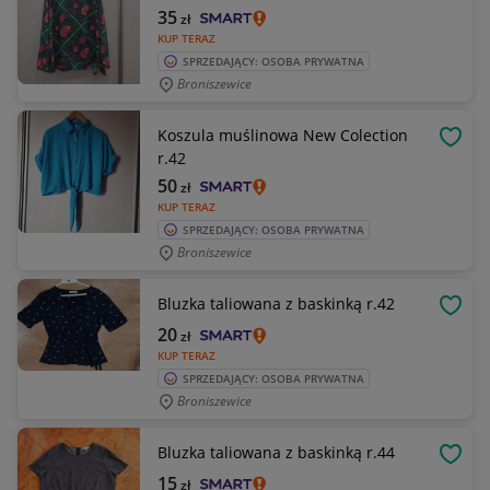
35
zł
KUP TERAZ
SPRZEDAJĄCY: OSOBA PRYWATNA
Broniszewice
Koszula muślinowa New Colection
OBSE
r.42
50
zł
KUP TERAZ
SPRZEDAJĄCY: OSOBA PRYWATNA
Broniszewice
Bluzka taliowana z baskinką r.42
OBSE
20
zł
KUP TERAZ
SPRZEDAJĄCY: OSOBA PRYWATNA
Broniszewice
Bluzka taliowana z baskinką r.44
OBSE
15
zł