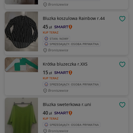
Broniszewice
Bluzka koszulowa Rainbow r.44
OBSE
45
zł
KUP TERAZ
STAN: NOWY
SPRZEDAJĄCY: OSOBA PRYWATNA
Broniszewice
Krótka bluzeczka r.XXS
OBSE
15
zł
KUP TERAZ
SPRZEDAJĄCY: OSOBA PRYWATNA
Broniszewice
Bluzka sweterkowa r.uni
OBSE
40
zł
KUP TERAZ
SPRZEDAJĄCY: OSOBA PRYWATNA
Broniszewice