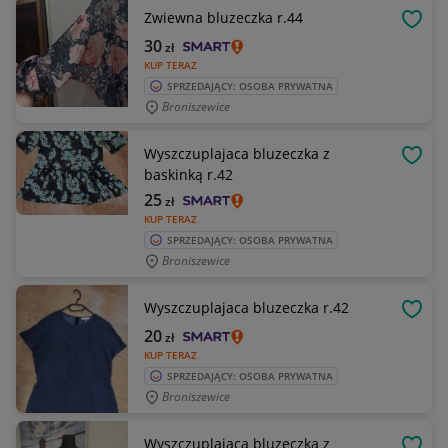
Zwiewna bluzeczka r.44
OBSE
30
zł
KUP TERAZ
SPRZEDAJĄCY: OSOBA PRYWATNA
Broniszewice
Wyszczuplajaca bluzeczka z
OBSE
baskinką r.42
25
zł
KUP TERAZ
SPRZEDAJĄCY: OSOBA PRYWATNA
Broniszewice
Wyszczuplajaca bluzeczka r.42
OBSE
20
zł
KUP TERAZ
SPRZEDAJĄCY: OSOBA PRYWATNA
Broniszewice
Wyszczuplajaca bluzeczka z