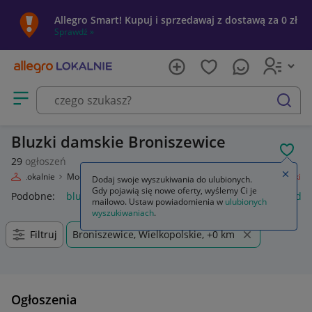
Allegro Smart! Kupuj i sprzedawaj z dostawą za 0 zł
Sprawdź »
Otwórz menu z kategoriami
szukaj
Bluzki damskie Broniszewice
POL
29
ogłoszeń
Zamkn
llegro Lokalnie
Moda
Odzież, Obuwie, Dodatki
Odzież damska
Bluzki
Dodaj swoje wyszukiwania do ulubionych.
Gdy pojawią się nowe oferty, wyślemy Ci je
Podobne:
bluzka
bluzki damskie
bluzki na ramiączkach da
mailowo. Ustaw powiadomienia w
ulubionych
wyszukiwaniach
.
Filtruj
Broniszewice, Wielkopolskie, +0 km
Ogłoszenia