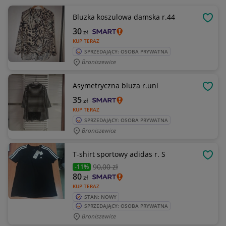
Bluzka koszulowa damska r.44
OBSE
30
zł
KUP TERAZ
SPRZEDAJĄCY: OSOBA PRYWATNA
Broniszewice
Asymetryczna bluza r.uni
OBSE
35
zł
KUP TERAZ
SPRZEDAJĄCY: OSOBA PRYWATNA
Broniszewice
T-shirt sportowy adidas r. S
OBSE
90
,00 zł
-11%
80
zł
KUP TERAZ
STAN: NOWY
SPRZEDAJĄCY: OSOBA PRYWATNA
Broniszewice