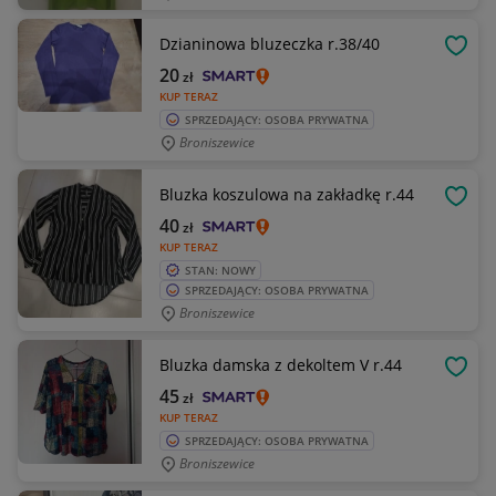
Dzianinowa bluzeczka r.38/40
OBSE
20
zł
KUP TERAZ
SPRZEDAJĄCY: OSOBA PRYWATNA
Broniszewice
Bluzka koszulowa na zakładkę r.44
OBSE
40
zł
KUP TERAZ
STAN: NOWY
SPRZEDAJĄCY: OSOBA PRYWATNA
Broniszewice
Bluzka damska z dekoltem V r.44
OBSE
45
zł
KUP TERAZ
SPRZEDAJĄCY: OSOBA PRYWATNA
Broniszewice