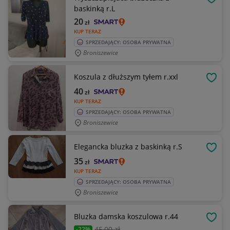
OBSE
baskinką r.L
20
zł
KUP TERAZ
SPRZEDAJĄCY: OSOBA PRYWATNA
Broniszewice
Koszula z dłuższym tyłem r.xxl
OBSE
40
zł
KUP TERAZ
SPRZEDAJĄCY: OSOBA PRYWATNA
Broniszewice
Elegancka bluzka z baskinką r.S
OBSE
35
zł
KUP TERAZ
SPRZEDAJĄCY: OSOBA PRYWATNA
Broniszewice
Bluzka damska koszulowa r.44
OBSE
45
,00 zł
-22%