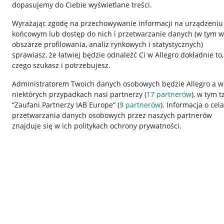
dopasujemy do Ciebie wyświetlane treści.
Wyrażając zgodę na przechowywanie informacji na urządzeniu
końcowym lub dostęp do nich i przetwarzanie danych (w tym w
obszarze profilowania, analiz rynkowych i statystycznych)
sprawiasz, że łatwiej będzie odnaleźć Ci w Allegro dokładnie to,
czego szukasz i potrzebujesz.
Przydatne informacje
Informacje p
Administratorem Twoich danych osobowych będzie Allegro a w
niektórych przypadkach nasi partnerzy (
17
partnerów
), w tym t
Jak to działa
Regulamin
“Zaufani Partnerzy IAB Europe” (
9
partnerów
). Informacja o cel
Napisz do nas
Polityka plików
przetwarzania danych osobowych przez naszych partnerów
znajduje się w ich politykach ochrony prywatności.
Allegro Gadane dla sprzedających
Ustawienia plik
Allegro Gadane dla kupujących
Udostępnianie l
Mapa miejscowości
Informacje dla
Korzystanie z serwisu oznacza akceptację
regulaminu
.