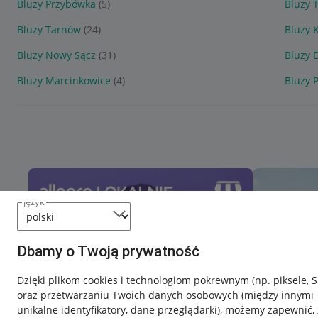
Bluzy Przybówka
(5)
Bluzy T
Bluzy Tarnów
(24)
Bluzy 
Bluzy Nowy Sącz
(31)
Bluzy 
Bluzy Marcinkowice
(4)
Bluzy 
język
Dbamy o Twoją prywatność
Dzięki plikom cookies i technologiom pokrewnym
(np. piksele, 
oraz przetwarzaniu Twoich danych osobowych
(między innymi
unikalne identyfikatory, dane przeglądarki)
, możemy zapewnić, 