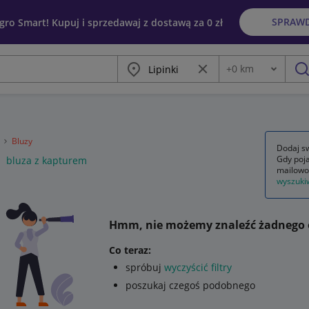
SPRAW
egro Smart! Kupuj i sprzedawaj z dostawą za 0 zł
Miasto
Wyczyść frazę
+
0
km
Odległość
szu
a
Bluzy
Dodaj sw
Gdy poja
bluza z kapturem
mailowo
wyszuki
Hmm, nie możemy znaleźć żadnego 
Co teraz:
spróbuj
wyczyścić filtry
poszukaj czegoś podobnego