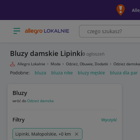
All
Otwórz menu z kategoriami
Bluzy damskie Lipinki
0
ogłoszeń
Allegro Lokalnie
Moda
Odzież, Obuwie, Dodatki
Odzież damsk
Podobne:
bluza
bluza nike
bluzy męskie
bluza dla par
Bluzy
wróć do
Odzież damska
Filtry
Wyczyść
Lipinki, Małopolskie, +0 km