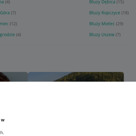
na
(4)
Bluzy Dębica
(15)
 Góra
(7)
Bluzy Ropczyce
(18)
miec
(12)
Bluzy Mielec
(29)
grodzie
(4)
Bluzy Uszew
(7)
e w
ch
.