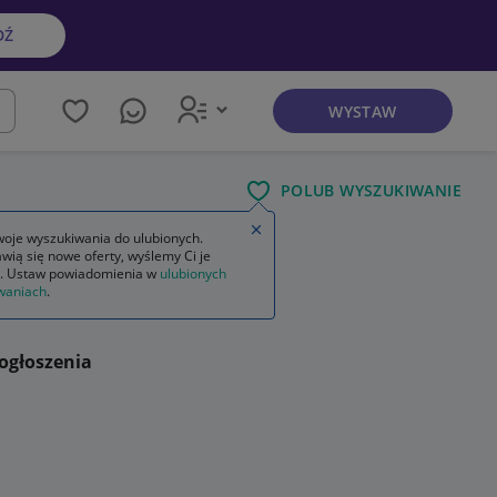
DŹ
WYSTAW
kaj
POLUB WYSZUKIWANIE
Zamknij wskazówkę
oje wyszukiwania do ulubionych.
wią się nowe oferty, wyślemy Ci je
. Ustaw powiadomienia w
ulubionych
waniach
.
ogłoszenia