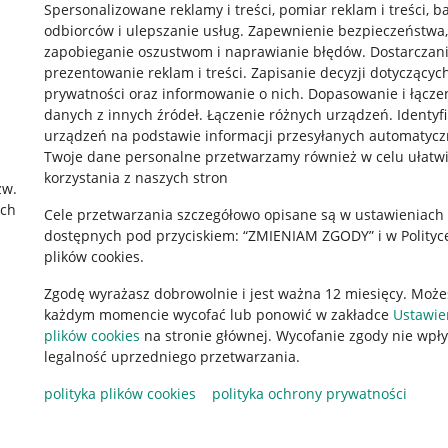
Spersonalizowane reklamy i treści, pomiar reklam i treści, b
odbiorców i ulepszanie usług
.
Zapewnienie bezpieczeństwa,
zapobieganie oszustwom i naprawianie błędów
.
Dostarczani
prezentowanie reklam i treści
.
Zapisanie decyzji dotyczącyc
prywatności oraz informowanie o nich
.
Dopasowanie i łącze
danych z innych źródeł
.
Łączenie różnych urządzeń
.
Identyf
urządzeń na podstawie informacji przesyłanych automatycz
rawne
Pobierz aplikację
Twoje dane personalne przetwarzamy również w celu ułatw
korzystania z naszych stron
zw.
ach
Cele przetwarzania szczegółowo opisane są w ustawieniach
 "cookies"
dostępnych pod przyciskiem: “ZMIENIAM ZGODY” i w Polityc
plików cookies.
ów "cookies"
Zgodę wyrażasz dobrowolnie i jest ważna 12 miesięcy. Może
okalizacji
każdym momencie wycofać lub ponowić w zakładce
Ustawie
 Aktu o Usługach Cyfrowych
plików cookies
na stronie głównej. Wycofanie zgody nie wpł
legalność uprzedniego przetwarzania.
polityka plików cookies
polityka ochrony prywatności