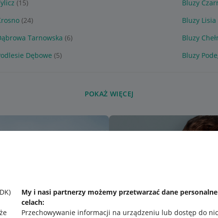
ylicz
(15)
Bluzy Czar
Krosno
(24)
Bluzy Lisia
Dąbrowa Tarnowska
(6)
Bluzy Cheł
Podlesie Dębowe
(5)
Bluzy Pode
POKAŻ WIĘCEJ
SDK)
My i nasi partnerzy możemy przetwarzać dane personaln
celach:
że
Przechowywanie informacji na urządzeniu lub dostęp do ni