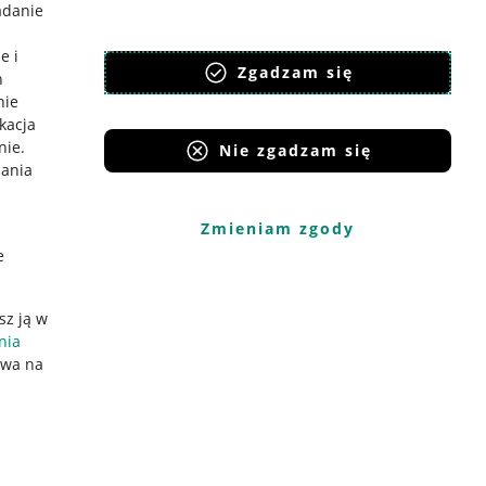
adanie
e i
Zgadzam się
h
nie
ikacja
nie
.
Nie zgadzam się
iania
Zmieniam zgody
e
sz ją w
nia
ywa na