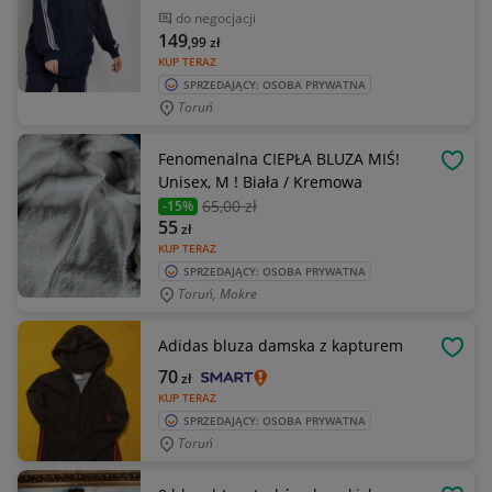
do negocjacji
149
,99
zł
KUP TERAZ
SPRZEDAJĄCY: OSOBA PRYWATNA
Toruń
Fenomenalna CIEPŁA BLUZA MIŚ!
OBSE
Unisex, M ! Biała / Kremowa
65
,00 zł
-15%
55
zł
KUP TERAZ
SPRZEDAJĄCY: OSOBA PRYWATNA
Toruń, Mokre
Adidas bluza damska z kapturem
OBSE
70
zł
KUP TERAZ
SPRZEDAJĄCY: OSOBA PRYWATNA
Toruń