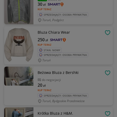
30
zł
KUP TERAZ
SPRZEDAJĄCY: OSOBA PRYWATNA
Toruń, Podgórz
Bluza Chiara Wear
OBSE
250
zł
KUP TERAZ
STAN: NOWY
SPRZEDAJĄCY: OSOBA PRYWATNA
Toruń
Beżowa Bluza z Bershki
OBSE
do negocjacji
20
zł
KUP TERAZ
SPRZEDAJĄCY: OSOBA PRYWATNA
Toruń, Bydgoskie Przedmieście
Krótka Bluza z H&M.
OBSE