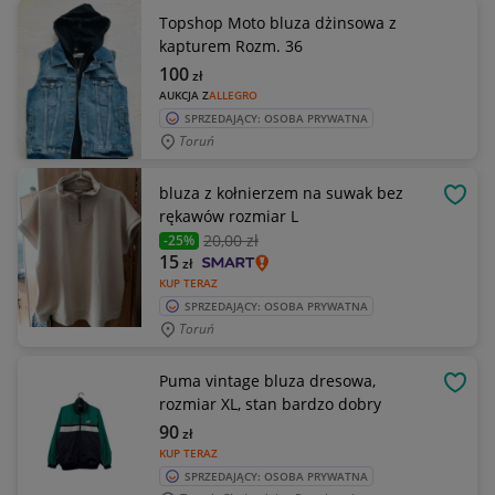
Topshop Moto bluza dżinsowa z
kapturem Rozm. 36
100
zł
AUKCJA Z
ALLEGRO
SPRZEDAJĄCY: OSOBA PRYWATNA
Toruń
bluza z kołnierzem na suwak bez
OBSE
rękawów rozmiar L
20
,00 zł
-25%
15
zł
KUP TERAZ
SPRZEDAJĄCY: OSOBA PRYWATNA
Toruń
Puma vintage bluza dresowa,
OBSE
rozmiar XL, stan bardzo dobry
90
zł
KUP TERAZ
SPRZEDAJĄCY: OSOBA PRYWATNA