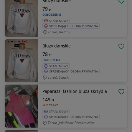
Bluzy damskie
OBSE
79
zł
OGŁOSZENIE
STAN: NOWY
SPRZEDAJĄCY: OSOBA PRYWATNA
Toruń, Bielany
Bluzy damskie
OBSE
78
zł
OGŁOSZENIE
STAN: NOWY
SPRZEDAJĄCY: OSOBA PRYWATNA
Toruń, Stawki
Paparazzi fashion bluza skrzydla
OBSE
149
zł
KUP TERAZ
STAN: NOWY
SPRZEDAJĄCY: OSOBA PRYWATNA
Torun, Jakubskie Przedmieście