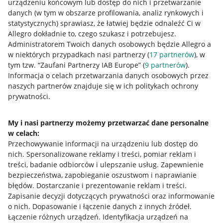
urządzeniu końcowym lub dostęp do nich i przetwarzanie
danych (w tym w obszarze profilowania, analiz rynkowych i
statystycznych) sprawiasz, że łatwiej będzie odnaleźć Ci w
Allegro dokładnie to, czego szukasz i potrzebujesz.
Administratorem Twoich danych osobowych będzie Allegro a
w niektórych przypadkach nasi partnerzy (
17
partnerów
), w
tym tzw. “Zaufani Partnerzy IAB Europe” (
9
partnerów
).
Przydatne informacje
Informacja o celach przetwarzania danych osobowych przez
naszych partnerów znajduje się w ich politykach ochrony
prywatności.
Jak to działa
Napisz do nas
My i nasi partnerzy możemy przetwarzać dane personalne
w celach:
Allegro Gadane dla sprzedających
Przechowywanie informacji na urządzeniu lub dostęp do
Allegro Gadane dla kupujących
nich
.
Spersonalizowane reklamy i treści, pomiar reklam i
treści, badanie odbiorców i ulepszanie usług
.
Zapewnienie
Mapa miejscowości
bezpieczeństwa, zapobieganie oszustwom i naprawianie
błędów
.
Dostarczanie i prezentowanie reklam i treści
.
Informacje prawne
Zapisanie decyzji dotyczących prywatności oraz informowanie
o nich
.
Dopasowanie i łączenie danych z innych źródeł
.
Regulamin
Łączenie różnych urządzeń
.
Identyfikacja urządzeń na