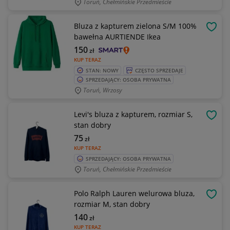
Toruń, Chełmińskie Przedmieście
Bluza z kapturem zielona S/M 100%
OBSE
bawełna AURTIENDE Ikea
150
zł
KUP TERAZ
STAN: NOWY
CZĘSTO SPRZEDAJE
SPRZEDAJĄCY: OSOBA PRYWATNA
Toruń, Wrzosy
Levi's bluza z kapturem, rozmiar S,
OBSE
stan dobry
75
zł
KUP TERAZ
SPRZEDAJĄCY: OSOBA PRYWATNA
Toruń, Chełmińskie Przedmieście
Polo Ralph Lauren welurowa bluza,
OBSE
rozmiar M, stan dobry
140
zł
KUP TERAZ