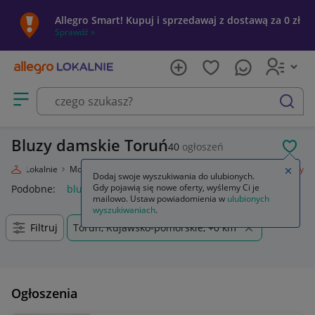
Allegro Smart! Kupuj i sprzedawaj z dostawą za 0 zł
Sprawdź »
Otwórz menu z kategoriami
szukaj
Bluzy damskie Toruń
40
ogłoszeń
POL
llegro Lokalnie
Moda
Odzież, Obuwie, Dodatki
Odzież damska
Bluzy
Zamkn
Dodaj swoje wyszukiwania do ulubionych.
Gdy pojawią się nowe oferty, wyślemy Ci je
Podobne:
bluza
bluza nike
bluzy męskie
bluza dla par
mailowo. Ustaw powiadomienia w
ulubionych
wyszukiwaniach
.
Filtruj
Toruń, Kujawsko-pomorskie, +0 km
Ogłoszenia