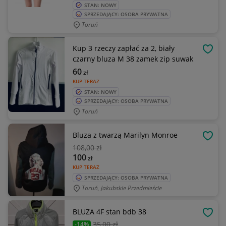
STAN: NOWY
SPRZEDAJĄCY: OSOBA PRYWATNA
Toruń
Kup 3 rzeczy zapłać za 2, biały
OBSE
czarny bluza M 38 zamek zip suwak
60
zł
KUP TERAZ
STAN: NOWY
SPRZEDAJĄCY: OSOBA PRYWATNA
Toruń
Bluza z twarzą Marilyn Monroe
OBSE
108
,00 zł
100
zł
KUP TERAZ
SPRZEDAJĄCY: OSOBA PRYWATNA
Toruń, Jakubskie Przedmieście
BLUZA 4F stan bdb 38
OBSE
35
,00 zł
-14%