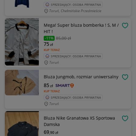
SPRZEDAJĄCY: OSOBA PRYWATNA
Toruń, Chełmińskie Przedmieście
Mega! Super bluza bomberka ! S, M /
OBSE
HIT !
85
,00 zł
-11%
75
zł
KUP TERAZ
SPRZEDAJĄCY: OSOBA PRYWATNA
Toruń
Bluza Jungmob, rozmiar uniwersalny
OBSE
85
zł
KUP TERAZ
SPRZEDAJĄCY: OSOBA PRYWATNA
Toruń
Bluza Nike Granatowa XS Sportowa
OBSE
Damska
69
,90
zł