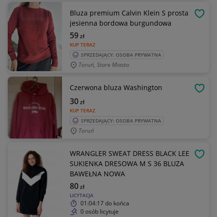
Bluza premium Calvin Klein S prosta
OBSE
jesienna bordowa burgundowa
59
zł
KUP TERAZ
SPRZEDAJĄCY: OSOBA PRYWATNA
Toruń, Stare Miasto
Czerwona bluza Washington
OBSE
30
zł
KUP TERAZ
SPRZEDAJĄCY: OSOBA PRYWATNA
Toruń
WRANGLER SWEAT DRESS BLACK LEE
OBSE
SUKIENKA DRESOWA M S 36 BLUZA
BAWEŁNA NOWA
80
zł
LICYTACJA
01:04:17
do końca
0 osób licytuje