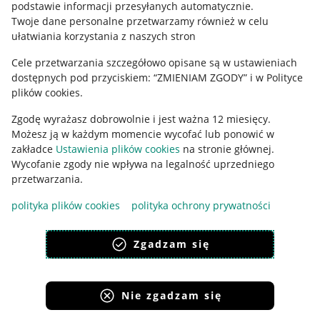
podstawie informacji przesyłanych automatycznie
.
Polityka plików "cookies"
Twoje dane personalne przetwarzamy również w celu
ułatwiania korzystania z naszych stron
Ustawienia plików "cookies"
Cele przetwarzania szczegółowo opisane są w ustawieniach
Udostępnianie lokalizacji
dostępnych pod przyciskiem: “ZMIENIAM ZGODY” i w Polityce
Informacje dla Aktu o Usługach Cyfrowych
plików cookies.
Zgodę wyrażasz dobrowolnie i jest ważna 12 miesięcy.
Pobierz aplikację
Możesz ją w każdym momencie wycofać lub ponowić w
zakładce
Ustawienia plików cookies
na stronie głównej.
Wycofanie zgody nie wpływa na legalność uprzedniego
przetwarzania.
polityka plików cookies
polityka ochrony prywatności
Zgadzam się
Nie zgadzam się
Korzystanie z serwisu oznacza akceptację
regulaminu
.