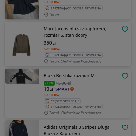
KUP TERAZ
SPRZEDAJĄCY: OSOBA PRYWATNA
Toruń
Marc Jacobs bluza z kapturem,
OBSE
rozmiar S, stan dobry
350
zł
KUP TERAZ
SPRZEDAJĄCY: OSOBA PRYWATNA
Toruń, Chełmińskie Przedmieście
Bluza Bershka rozmiar M
OBSE
15
,00 zł
-33%
10
zł
KUP TERAZ
CZĘSTO SPRZEDAJE
SPRZEDAJĄCY: OSOBA PRYWATNA
Toruń, Chełmińskie Przedmieście
Adidas Originals 3 Stripes Długa
OBSE
Bluza z Kapturem