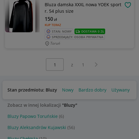
Bluza damska XXXL nowa YOEK sport
OBSE
r. 54 plus size
150
zł
KUP TERAZ
STAN: NOWY
DOSTAWA 0 ZŁ
SPRZEDAJĄCY: OSOBA PRYWATNA
Toruń
Wybierz stronę:
Następna strona
z
1
Stan przedmiotu: Bluzy
Nowy
Bardzo dobry
Używany
Zobacz w innej lokalizacji
"Bluzy"
Bluzy Papowo Toruńskie
(6)
Bluzy Aleksandrów Kujawski
(56)
Bluzy Chełmża
(10)