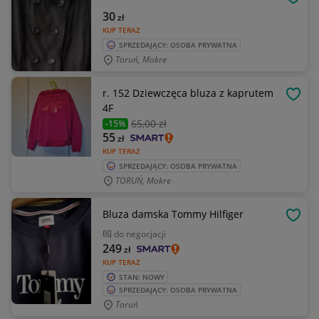
OBSE
30
zł
KUP TERAZ
SPRZEDAJĄCY: OSOBA PRYWATNA
Toruń, Mokre
r. 152 Dziewczęca bluza z kaprutem
OBSE
4F
65
,00 zł
-15%
55
zł
KUP TERAZ
SPRZEDAJĄCY: OSOBA PRYWATNA
TORUŃ, Mokre
Bluza damska Tommy Hilfiger
OBSE
do negocjacji
249
zł
KUP TERAZ
STAN: NOWY
SPRZEDAJĄCY: OSOBA PRYWATNA
Toruń