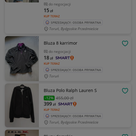
do negocjacji
15
zł
KUP TERAZ
SPRZEDAJĄCY: OSOBA PRYWATNA
Toruń, Bydgoskie Przedmieście
Bluza 8 karrimor
OBSE
do negocjacji
18
zł
KUP TERAZ
SPRZEDAJĄCY: OSOBA PRYWATNA
Toruń
Bluza Polo Ralph Lauren S
OBSE
455
,00 zł
-12%
399
zł
KUP TERAZ
SPRZEDAJĄCY: OSOBA PRYWATNA
Toruń, Bydgoskie Przedmieście