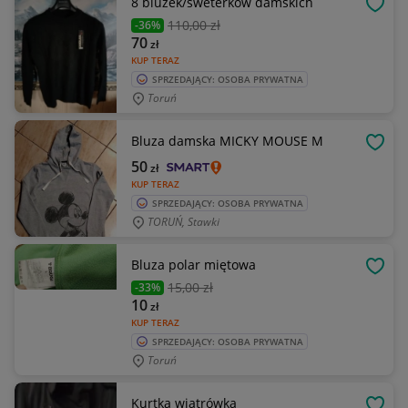
8 bluzek/sweterków damskich
OBSE
110
,00 zł
-36%
70
zł
KUP TERAZ
SPRZEDAJĄCY: OSOBA PRYWATNA
Toruń
Bluza damska MICKY MOUSE M
OBSE
50
zł
KUP TERAZ
SPRZEDAJĄCY: OSOBA PRYWATNA
TORUŃ, Stawki
Bluza polar miętowa
OBSE
15
,00 zł
-33%
10
zł
KUP TERAZ
SPRZEDAJĄCY: OSOBA PRYWATNA
Toruń
Kurtka wiatrówka