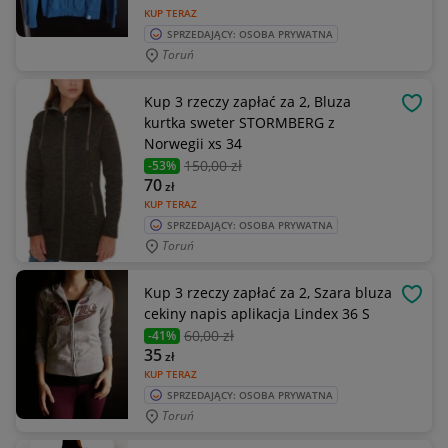
KUP TERAZ
SPRZEDAJĄCY: OSOBA PRYWATNA
Toruń
Kup 3 rzeczy zapłać za 2, Bluza
OBSE
kurtka sweter STORMBERG z
Norwegii xs 34
150
,00 zł
-53%
70
zł
KUP TERAZ
SPRZEDAJĄCY: OSOBA PRYWATNA
Toruń
Kup 3 rzeczy zapłać za 2, Szara bluza
OBSE
cekiny napis aplikacja Lindex 36 S
60
,00 zł
-41%
35
zł
KUP TERAZ
SPRZEDAJĄCY: OSOBA PRYWATNA
Toruń