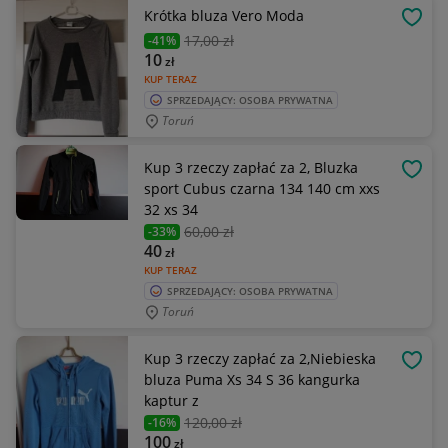
Krótka bluza Vero Moda
OBSE
17
,00 zł
-41%
10
zł
KUP TERAZ
SPRZEDAJĄCY: OSOBA PRYWATNA
Toruń
Kup 3 rzeczy zapłać za 2, Bluzka
OBSE
sport Cubus czarna 134 140 cm xxs
32 xs 34
60
,00 zł
-33%
40
zł
KUP TERAZ
SPRZEDAJĄCY: OSOBA PRYWATNA
Toruń
Kup 3 rzeczy zapłać za 2,Niebieska
OBSE
bluza Puma Xs 34 S 36 kangurka
kaptur z
120
,00 zł
-16%
100
zł