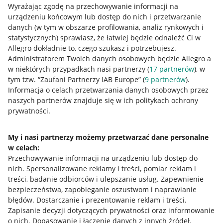
Wyrażając zgodę na przechowywanie informacji na
urządzeniu końcowym lub dostęp do nich i przetwarzanie
danych (w tym w obszarze profilowania, analiz rynkowych i
statystycznych) sprawiasz, że łatwiej będzie odnaleźć Ci w
Allegro dokładnie to, czego szukasz i potrzebujesz.
Administratorem Twoich danych osobowych będzie Allegro a
Przydatne informacje
w niektórych przypadkach nasi partnerzy (
17
partnerów
), w
tym tzw. “Zaufani Partnerzy IAB Europe” (
9
partnerów
).
Jak to działa
Informacja o celach przetwarzania danych osobowych przez
naszych partnerów znajduje się w ich politykach ochrony
Napisz do nas
prywatności.
Allegro Gadane dla sprzedających
My i nasi partnerzy możemy przetwarzać dane personalne
Allegro Gadane dla kupujących
w celach:
Mapa miejscowości
Przechowywanie informacji na urządzeniu lub dostęp do
nich
.
Spersonalizowane reklamy i treści, pomiar reklam i
Informacje prawne
treści, badanie odbiorców i ulepszanie usług
.
Zapewnienie
bezpieczeństwa, zapobieganie oszustwom i naprawianie
błędów
.
Dostarczanie i prezentowanie reklam i treści
.
Regulamin
Zapisanie decyzji dotyczących prywatności oraz informowanie
Polityka plików "cookies"
o nich
.
Dopasowanie i łączenie danych z innych źródeł
.