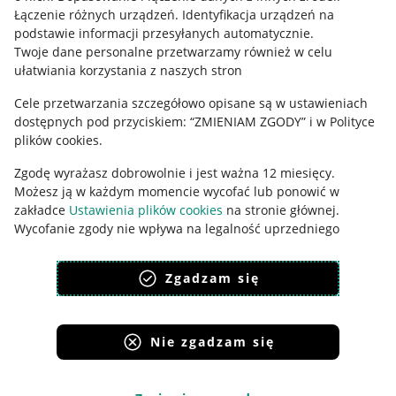
Łączenie różnych urządzeń
.
Identyfikacja urządzeń na
Ustawienia plików "cookies"
podstawie informacji przesyłanych automatycznie
.
Twoje dane personalne przetwarzamy również w celu
Udostępnianie lokalizacji
ułatwiania korzystania z naszych stron
Informacje dla Aktu o Usługach Cyfrowych
Cele przetwarzania szczegółowo opisane są w ustawieniach
dostępnych pod przyciskiem: “ZMIENIAM ZGODY” i w Polityce
Pobierz aplikację
plików cookies.
Zgodę wyrażasz dobrowolnie i jest ważna 12 miesięcy.
Możesz ją w każdym momencie wycofać lub ponowić w
zakładce
Ustawienia plików cookies
na stronie głównej.
Wycofanie zgody nie wpływa na legalność uprzedniego
przetwarzania.
Zgadzam się
polityka plików cookies
polityka ochrony prywatności
Nie zgadzam się
Korzystanie z serwisu oznacza akceptację
regulaminu
.