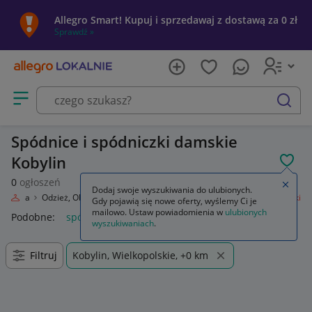
Allegro Smart! Kupuj i sprzedawaj z dostawą za 0 zł
Sprawdź »
Otwórz menu z kategoriami
szukaj
Spódnice i spódniczki damskie
Kobylin
POL
0
ogłoszeń
Zamkn
Dodaj swoje wyszukiwania do ulubionych.
Moda
Odzież, Obuwie, Dodatki
Odzież damska
Spódnice i spódniczki
Gdy pojawią się nowe oferty, wyślemy Ci je
mailowo. Ustaw powiadomienia w
ulubionych
Podobne:
spódnice i spódniczki
wyszukiwaniach
.
Filtruj
Kobylin, Wielkopolskie, +0 km