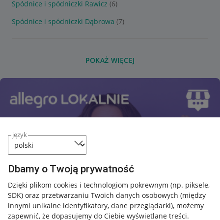
Spódnice i spódniczki Rawicz
(6)
Spódnice i spódniczki Dąbrowa
(7)
POKAŻ WIĘCEJ
język
Dbamy o Twoją prywatność
Dzięki plikom cookies i technologiom pokrewnym
(np. piksele,
SDK)
oraz przetwarzaniu Twoich danych osobowych
(między
innymi unikalne identyfikatory, dane przeglądarki)
, możemy
zapewnić, że dopasujemy do Ciebie wyświetlane treści.