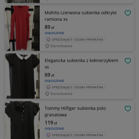
Mohito czerwona sukienka odkryte
OBSE
ramiona xs
89
zł
OGŁOSZENIE
SPRZEDAJĄCY: OSOBA PRYWATNA
Starachowice
Elegancka sukienka z kołnierzykiem
OBSE
xs
69
zł
OGŁOSZENIE
SPRZEDAJĄCY: OSOBA PRYWATNA
Starachowice
Tommy Hilfiger sukienka polo
OBSE
granatowa
119
zł
OGŁOSZENIE
SPRZEDAJĄCY: OSOBA PRYWATNA