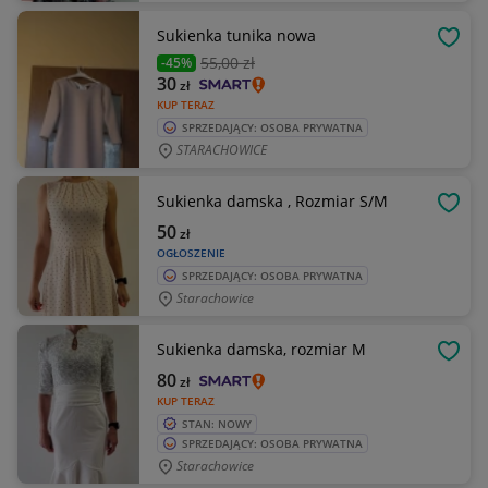
Sukienka tunika nowa
OBSE
55
,00 zł
-45%
30
zł
KUP TERAZ
SPRZEDAJĄCY: OSOBA PRYWATNA
STARACHOWICE
Sukienka damska , Rozmiar S/M
OBSE
50
zł
OGŁOSZENIE
SPRZEDAJĄCY: OSOBA PRYWATNA
Starachowice
Sukienka damska, rozmiar M
OBSE
80
zł
KUP TERAZ
STAN: NOWY
SPRZEDAJĄCY: OSOBA PRYWATNA
Starachowice