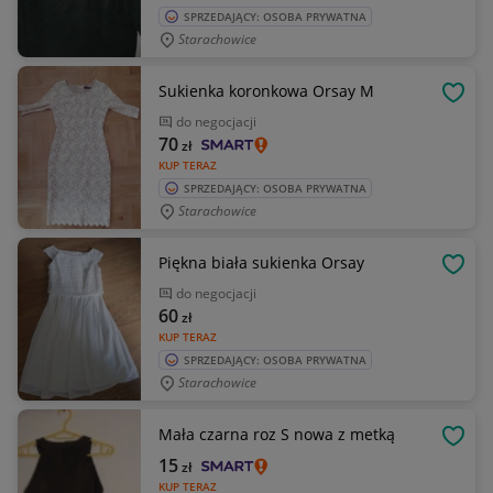
SPRZEDAJĄCY: OSOBA PRYWATNA
Starachowice
Sukienka koronkowa Orsay M
OBSE
do negocjacji
70
zł
KUP TERAZ
SPRZEDAJĄCY: OSOBA PRYWATNA
Starachowice
Piękna biała sukienka Orsay
OBSE
do negocjacji
60
zł
KUP TERAZ
SPRZEDAJĄCY: OSOBA PRYWATNA
Starachowice
Mała czarna roz S nowa z metką
OBSE
15
zł
KUP TERAZ