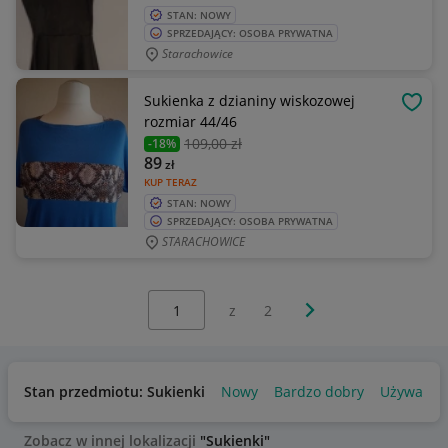
STAN: NOWY
SPRZEDAJĄCY: OSOBA PRYWATNA
Starachowice
Sukienka z dzianiny wiskozowej
OBSE
rozmiar 44/46
109
,00 zł
-18%
89
zł
KUP TERAZ
STAN: NOWY
SPRZEDAJĄCY: OSOBA PRYWATNA
STARACHOWICE
Wybierz stronę:
Następna strona
z
2
Stan przedmiotu: Sukienki
Nowy
Bardzo dobry
Używany
Zobacz w innej lokalizacji
"Sukienki"