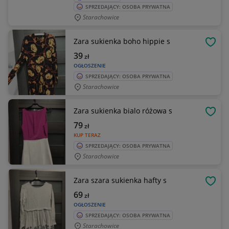
SPRZEDAJĄCY: OSOBA PRYWATNA
Starachowice
Zara sukienka boho hippie s
OBSE
39
zł
OGŁOSZENIE
SPRZEDAJĄCY: OSOBA PRYWATNA
Starachowice
Zara sukienka bialo różowa s
OBSE
79
zł
KUP TERAZ
SPRZEDAJĄCY: OSOBA PRYWATNA
Starachowice
Zara szara sukienka hafty s
OBSE
69
zł
OGŁOSZENIE
SPRZEDAJĄCY: OSOBA PRYWATNA
Starachowice