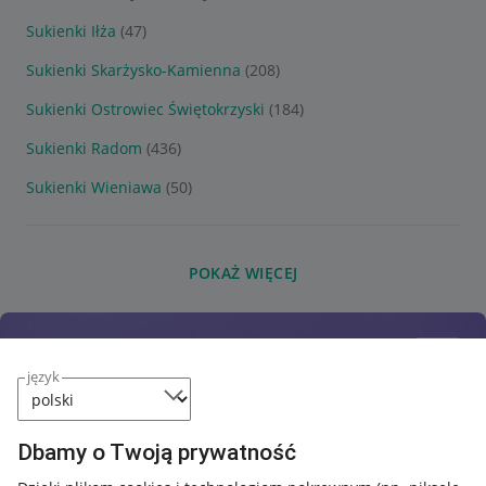
Sukienki Iłża
(47)
Sukienki Skarżysko-Kamienna
(208)
Sukienki Ostrowiec Świętokrzyski
(184)
Sukienki Radom
(436)
Sukienki Wieniawa
(50)
POKAŻ WIĘCEJ
język
Dbamy o Twoją prywatność