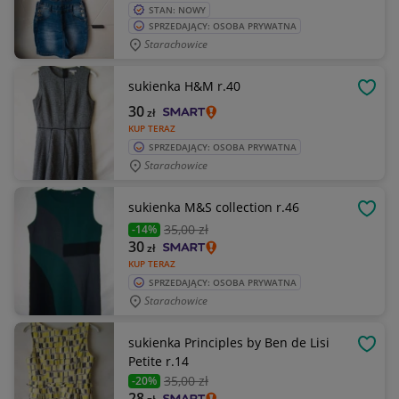
STAN: NOWY
SPRZEDAJĄCY: OSOBA PRYWATNA
Starachowice
sukienka H&M r.40
OBSE
30
zł
KUP TERAZ
SPRZEDAJĄCY: OSOBA PRYWATNA
Starachowice
sukienka M&S collection r.46
OBSE
35
,00 zł
-14%
30
zł
KUP TERAZ
SPRZEDAJĄCY: OSOBA PRYWATNA
Starachowice
sukienka Principles by Ben de Lisi
OBSE
Petite r.14
35
,00 zł
-20%
28