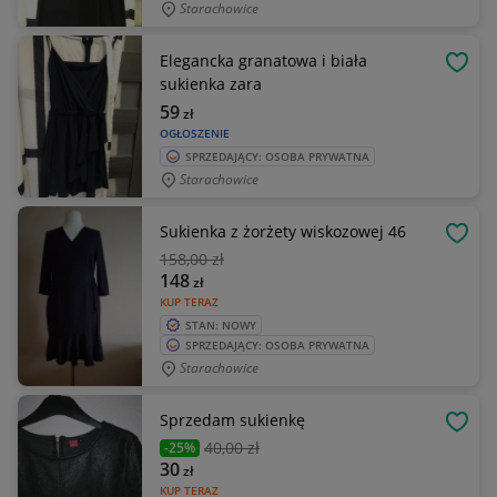
Starachowice
Elegancka granatowa i biała
OBSE
sukienka zara
59
zł
OGŁOSZENIE
SPRZEDAJĄCY: OSOBA PRYWATNA
Starachowice
Sukienka z żorżety wiskozowej 46
OBSE
158
,00 zł
148
zł
KUP TERAZ
STAN: NOWY
SPRZEDAJĄCY: OSOBA PRYWATNA
Starachowice
Sprzedam sukienkę
OBSE
40
,00 zł
-25%
30
zł
KUP TERAZ