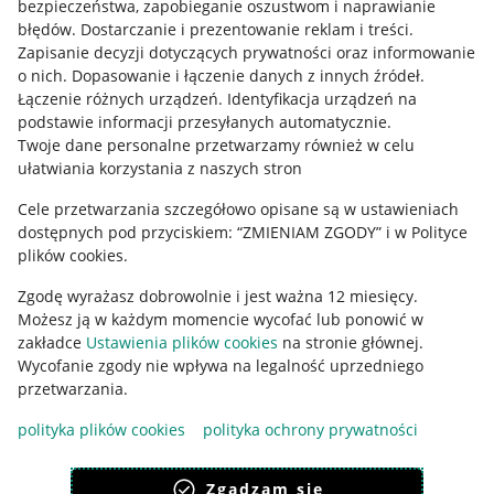
bezpieczeństwa, zapobieganie oszustwom i naprawianie
błędów
.
Dostarczanie i prezentowanie reklam i treści
.
Informacje prawne
Zapisanie decyzji dotyczących prywatności oraz informowanie
o nich
.
Dopasowanie i łączenie danych z innych źródeł
.
Regulamin
Łączenie różnych urządzeń
.
Identyfikacja urządzeń na
podstawie informacji przesyłanych automatycznie
.
Polityka plików "cookies"
Twoje dane personalne przetwarzamy również w celu
ułatwiania korzystania z naszych stron
Ustawienia plików "cookies"
Cele przetwarzania szczegółowo opisane są w ustawieniach
Udostępnianie lokalizacji
dostępnych pod przyciskiem: “ZMIENIAM ZGODY” i w Polityce
Informacje dla Aktu o Usługach Cyfrowych
plików cookies.
Zgodę wyrażasz dobrowolnie i jest ważna 12 miesięcy.
Pobierz aplikację
Możesz ją w każdym momencie wycofać lub ponowić w
zakładce
Ustawienia plików cookies
na stronie głównej.
Wycofanie zgody nie wpływa na legalność uprzedniego
przetwarzania.
polityka plików cookies
polityka ochrony prywatności
Zgadzam się