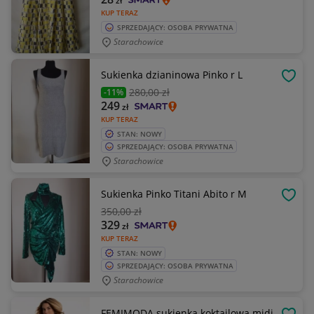
zł
KUP TERAZ
SPRZEDAJĄCY: OSOBA PRYWATNA
Starachowice
Sukienka dzianinowa Pinko r L
OBSE
280
,00 zł
-11%
249
zł
KUP TERAZ
STAN: NOWY
SPRZEDAJĄCY: OSOBA PRYWATNA
Starachowice
Sukienka Pinko Titani Abito r M
OBSE
350
,00 zł
329
zł
KUP TERAZ
STAN: NOWY
SPRZEDAJĄCY: OSOBA PRYWATNA
Starachowice
FEMIMODA sukienka koktajlowa midi