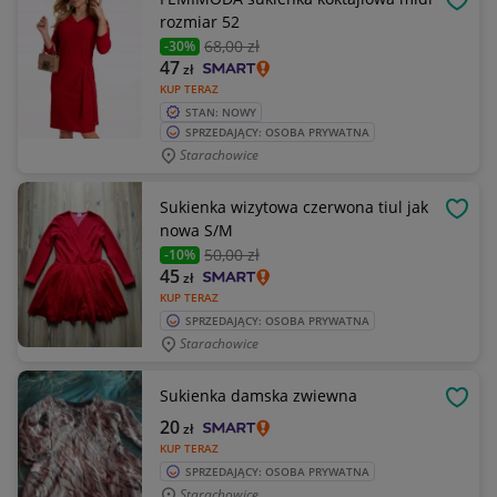
OBSE
rozmiar 52
68
,00 zł
-30%
47
zł
KUP TERAZ
STAN: NOWY
SPRZEDAJĄCY: OSOBA PRYWATNA
Starachowice
Sukienka wizytowa czerwona tiul jak
OBSE
nowa S/M
50
,00 zł
-10%
45
zł
KUP TERAZ
SPRZEDAJĄCY: OSOBA PRYWATNA
Starachowice
Sukienka damska zwiewna
OBSE
20
zł
KUP TERAZ
SPRZEDAJĄCY: OSOBA PRYWATNA
Starachowice