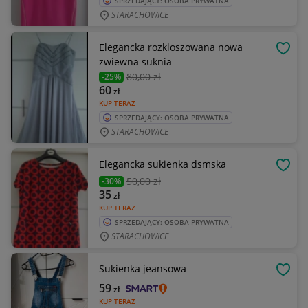
SPRZEDAJĄCY: OSOBA PRYWATNA
STARACHOWICE
Elegancka rozkloszowana nowa
OBSE
zwiewna suknia
80
,00 zł
-25%
60
zł
KUP TERAZ
SPRZEDAJĄCY: OSOBA PRYWATNA
STARACHOWICE
Elegancka sukienka dsmska
OBSE
50
,00 zł
-30%
35
zł
KUP TERAZ
SPRZEDAJĄCY: OSOBA PRYWATNA
STARACHOWICE
Sukienka jeansowa
OBSE
59
zł
KUP TERAZ