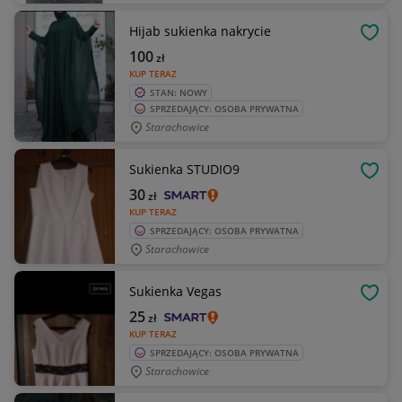
Hijab sukienka nakrycie
OBSE
100
zł
KUP TERAZ
STAN: NOWY
SPRZEDAJĄCY: OSOBA PRYWATNA
Starachowice
Sukienka STUDIO9
OBSE
30
zł
KUP TERAZ
SPRZEDAJĄCY: OSOBA PRYWATNA
Starachowice
Sukienka Vegas
OBSE
25
zł
KUP TERAZ
SPRZEDAJĄCY: OSOBA PRYWATNA
Starachowice