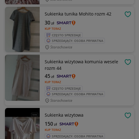
Sukienka tunika Mohito rozm 42
OBSE
30
zł
KUP TERAZ
CZĘSTO SPRZEDAJE
SPRZEDAJĄCY: OSOBA PRYWATNA
Starachowice
Sukienka wizytowa komunia wesele
OBSE
rozm 44
45
zł
KUP TERAZ
CZĘSTO SPRZEDAJE
SPRZEDAJĄCY: OSOBA PRYWATNA
Starachowice
Sukienka wizytowa
OBSE
150
zł
KUP TERAZ
SPRZEDAJĄCY: OSOBA PRYWATNA