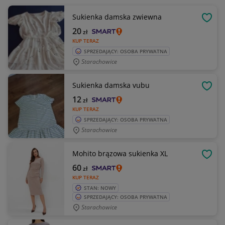
Sukienka damska zwiewna
OBSE
20
zł
KUP TERAZ
SPRZEDAJĄCY: OSOBA PRYWATNA
Starachowice
Sukienka damska vubu
OBSE
12
zł
KUP TERAZ
SPRZEDAJĄCY: OSOBA PRYWATNA
Starachowice
Mohito brązowa sukienka XL
OBSE
60
zł
KUP TERAZ
STAN: NOWY
SPRZEDAJĄCY: OSOBA PRYWATNA
Starachowice