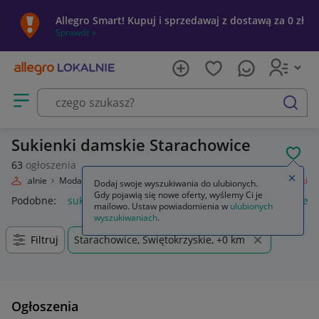
Allegro Smart! Kupuj i sprzedawaj z dostawą za 0 zł
Sprawdź »
Otwórz menu z kategoriami
szukaj
Sukienki damskie Starachowice
POL
63
ogłoszenia
Zamkn
gro Lokalnie
Moda
Odzież, Obuwie, Dodatki
Odzież damska
Sukienki
Dodaj swoje wyszukiwania do ulubionych.
Gdy pojawią się nowe oferty, wyślemy Ci je
Podobne:
sukienki
sukienki wieczorowe
sukienki na wesele
mailowo. Ustaw powiadomienia w
ulubionych
wyszukiwaniach
.
Filtruj
Starachowice, Świętokrzyskie, +0 km
Ogłoszenia