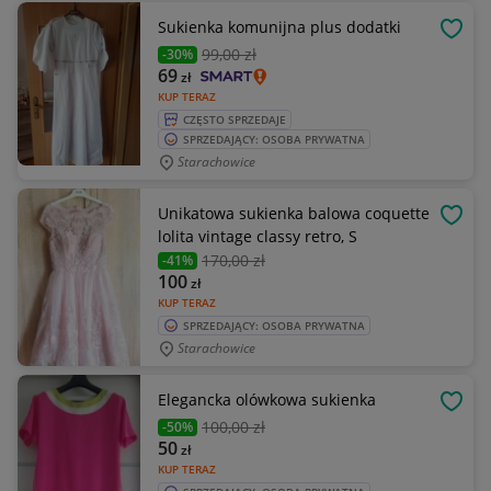
Sukienka komunijna plus dodatki
OBSE
99
,00 zł
-30%
69
zł
KUP TERAZ
CZĘSTO SPRZEDAJE
SPRZEDAJĄCY: OSOBA PRYWATNA
Starachowice
Unikatowa sukienka balowa coquette
OBSE
lolita vintage classy retro, S
170
,00 zł
-41%
100
zł
KUP TERAZ
SPRZEDAJĄCY: OSOBA PRYWATNA
Starachowice
Elegancka olówkowa sukienka
OBSE
100
,00 zł
-50%
50
zł
KUP TERAZ