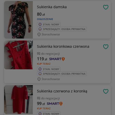
Sukienka damska
OBSE
80
zł
OGŁOSZENIE
STAN: NOWY
SPRZEDAJĄCY: OSOBA PRYWATNA
Starachowice
Sukienka koronkowa czerwona
OBSE
do negocjacji
119
zł
KUP TERAZ
STAN: NOWY
SPRZEDAJĄCY: OSOBA PRYWATNA
Starachowice
Sukienka czerwona z koronką
OBSE
do negocjacji
99
zł
KUP TERAZ
STAN: NOWY