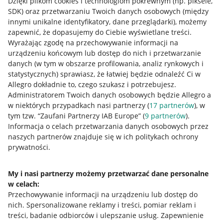
Dzięki plikom cookies i technologiom pokrewnym
(np. piksele,
SDK)
oraz przetwarzaniu Twoich danych osobowych
(między
innymi unikalne identyfikatory, dane przeglądarki)
, możemy
zapewnić, że dopasujemy do Ciebie wyświetlane treści.
Wyrażając zgodę na przechowywanie informacji na
urządzeniu końcowym lub dostęp do nich i przetwarzanie
danych (w tym w obszarze profilowania, analiz rynkowych i
statystycznych) sprawiasz, że łatwiej będzie odnaleźć Ci w
Allegro dokładnie to, czego szukasz i potrzebujesz.
Administratorem Twoich danych osobowych będzie Allegro a
w niektórych przypadkach nasi partnerzy (
17
partnerów
), w
tym tzw. “Zaufani Partnerzy IAB Europe” (
9
partnerów
).
Przydatne informacje
Informacja o celach przetwarzania danych osobowych przez
naszych partnerów znajduje się w ich politykach ochrony
prywatności.
Jak to działa
Napisz do nas
My i nasi partnerzy możemy przetwarzać dane personalne
w celach:
Allegro Gadane dla sprzedających
Przechowywanie informacji na urządzeniu lub dostęp do
Allegro Gadane dla kupujących
nich
.
Spersonalizowane reklamy i treści, pomiar reklam i
treści, badanie odbiorców i ulepszanie usług
.
Zapewnienie
Mapa miejscowości