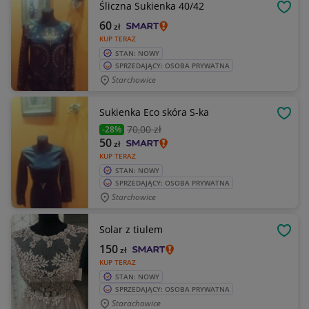
Śliczna Sukienka 40/42
OBSE
60
zł
KUP TERAZ
STAN: NOWY
SPRZEDAJĄCY: OSOBA PRYWATNA
Starchowice
Sukienka Eco skóra S-ka
OBSE
70
,00 zł
-28%
50
zł
KUP TERAZ
STAN: NOWY
SPRZEDAJĄCY: OSOBA PRYWATNA
Starchowice
Solar z tiulem
OBSE
150
zł
KUP TERAZ
STAN: NOWY
SPRZEDAJĄCY: OSOBA PRYWATNA
Starachowice