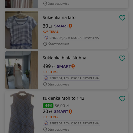
Starachowice
Sukienka na lato
OBSE
30
zł
KUP TERAZ
SPRZEDAJĄCY: OSOBA PRYWATNA
Starachowice
Sukienka biała ślubna
OBSE
499
zł
KUP TERAZ
SPRZEDAJĄCY: OSOBA PRYWATNA
Starachowice
sukienka Mohito r.42
OBSE
36
,00 zł
-44%
20
zł
KUP TERAZ
SPRZEDAJĄCY: OSOBA PRYWATNA
Starachowice