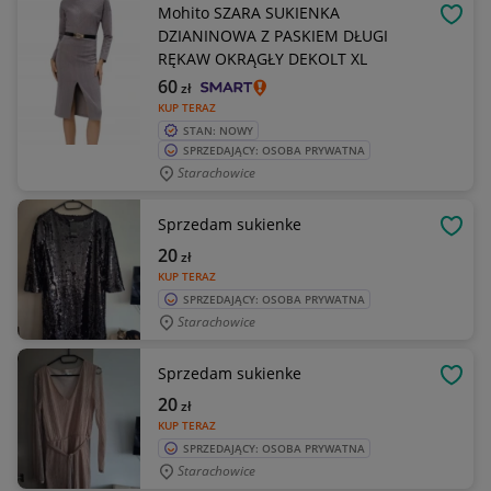
Mohito SZARA SUKIENKA
OBSE
DZIANINOWA Z PASKIEM DŁUGI
RĘKAW OKRĄGŁY DEKOLT XL
60
zł
KUP TERAZ
STAN: NOWY
SPRZEDAJĄCY: OSOBA PRYWATNA
Starachowice
Sprzedam sukienke
OBSE
20
zł
KUP TERAZ
SPRZEDAJĄCY: OSOBA PRYWATNA
Starachowice
Sprzedam sukienke
OBSE
20
zł
KUP TERAZ
SPRZEDAJĄCY: OSOBA PRYWATNA
Starachowice