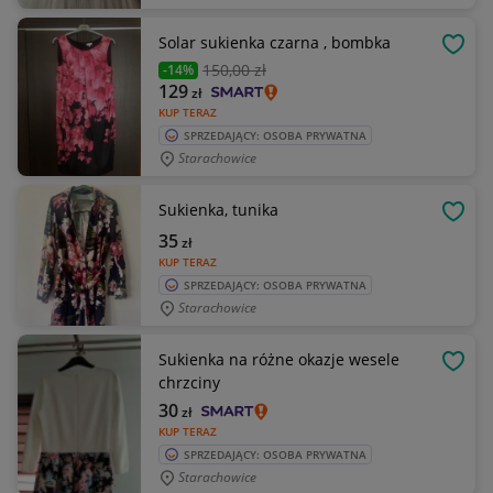
Solar sukienka czarna , bombka
OBSE
150
,00 zł
-14%
129
zł
KUP TERAZ
SPRZEDAJĄCY: OSOBA PRYWATNA
Starachowice
Sukienka, tunika
OBSE
35
zł
KUP TERAZ
SPRZEDAJĄCY: OSOBA PRYWATNA
Starachowice
Sukienka na różne okazje wesele
OBSE
chrzciny
30
zł
KUP TERAZ
SPRZEDAJĄCY: OSOBA PRYWATNA
Starachowice