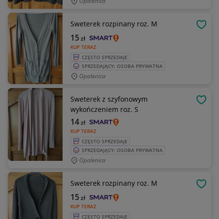
Opalenica
Sweterek rozpinany roz. M
OBSE
15
zł
KUP TERAZ
CZĘSTO SPRZEDAJE
SPRZEDAJĄCY: OSOBA PRYWATNA
Opalenica
Sweterek z szyfonowym
OBSE
wykończeniem roz. S
14
zł
KUP TERAZ
CZĘSTO SPRZEDAJE
SPRZEDAJĄCY: OSOBA PRYWATNA
Opalenica
Sweterek rozpinany roz. M
OBSE
15
zł
KUP TERAZ
CZĘSTO SPRZEDAJE