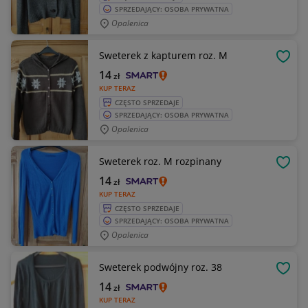
SPRZEDAJĄCY: OSOBA PRYWATNA
Opalenica
Sweterek z kapturem roz. M
OBSE
14
zł
KUP TERAZ
CZĘSTO SPRZEDAJE
SPRZEDAJĄCY: OSOBA PRYWATNA
Opalenica
Sweterek roz. M rozpinany
OBSE
14
zł
KUP TERAZ
CZĘSTO SPRZEDAJE
SPRZEDAJĄCY: OSOBA PRYWATNA
Opalenica
Sweterek podwójny roz. 38
OBSE
14
zł
KUP TERAZ