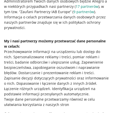
Administratorem Twoich danych osobowych będzie Allegro a
w niektórych przypadkach nasi partnerzy (
17
partnerów
), w
tym tzw. “Zaufani Partnerzy IAB Europe” (
9
partnerów
).
Przydatne informacje
Informacja o celach przetwarzania danych osobowych przez
naszych partnerów znajduje się w ich politykach ochrony
prywatności.
Jak to działa
Napisz do nas
My i nasi partnerzy możemy przetwarzać dane personalne
w celach:
Allegro Gadane dla sprzedających
Przechowywanie informacji na urządzeniu lub dostęp do
Allegro Gadane dla kupujących
nich
.
Spersonalizowane reklamy i treści, pomiar reklam i
treści, badanie odbiorców i ulepszanie usług
.
Zapewnienie
Mapa miejscowości
bezpieczeństwa, zapobieganie oszustwom i naprawianie
błędów
.
Dostarczanie i prezentowanie reklam i treści
.
Informacje prawne
Zapisanie decyzji dotyczących prywatności oraz informowanie
o nich
.
Dopasowanie i łączenie danych z innych źródeł
.
Regulamin
Łączenie różnych urządzeń
.
Identyfikacja urządzeń na
podstawie informacji przesyłanych automatycznie
.
Polityka plików "cookies"
Twoje dane personalne przetwarzamy również w celu
ułatwiania korzystania z naszych stron
Ustawienia plików "cookies"