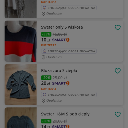
KUP TERAZ
SPRZEDAJĄCY: OSOBA PRYWATNA
Opalenica
Sweter only S wiskoza
OBSE
15
,00 zł
-33%
10
zł
KUP TERAZ
SPRZEDAJĄCY: OSOBA PRYWATNA
Opalenica
Bluza zara S ciepła
OBSE
25
,00 zł
-20%
20
zł
KUP TERAZ
SPRZEDAJĄCY: OSOBA PRYWATNA
Opalenica
Sweter H&M S bdb ciepły
OBSE
20
,00 zł
-30%
14
zł