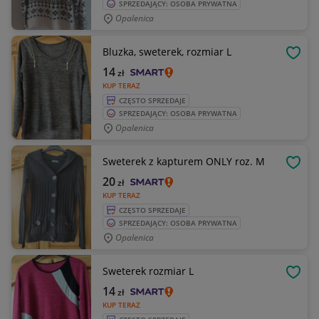
SPRZEDAJĄCY: OSOBA PRYWATNA
Opalenica
Bluzka, sweterek, rozmiar L
OBSE
14
zł
KUP TERAZ
CZĘSTO SPRZEDAJE
SPRZEDAJĄCY: OSOBA PRYWATNA
Opalenica
Sweterek z kapturem ONLY roz. M
OBSE
20
zł
KUP TERAZ
CZĘSTO SPRZEDAJE
SPRZEDAJĄCY: OSOBA PRYWATNA
Opalenica
Sweterek rozmiar L
OBSE
14
zł
KUP TERAZ