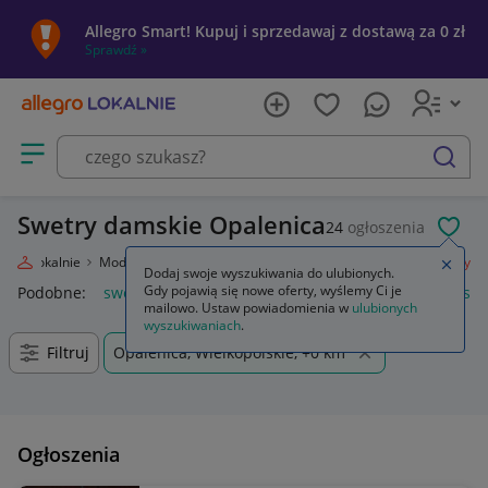
Allegro Smart! Kupuj i sprzedawaj z dostawą za 0 zł
Sprawdź »
Otwórz menu z kategoriami
szukaj
Swetry damskie Opalenica
24
ogłoszenia
POL
legro Lokalnie
Moda
Odzież, Obuwie, Dodatki
Odzież damska
Swetry
Zamkn
Dodaj swoje wyszukiwania do ulubionych.
Gdy pojawią się nowe oferty, wyślemy Ci je
Podobne:
swetry
damskie swetry rozpinane
swetry damski
mailowo. Ustaw powiadomienia w
ulubionych
wyszukiwaniach
.
Filtruj
Opalenica, Wielkopolskie, +0 km
Ogłoszenia