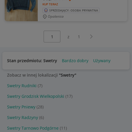
KUP TERAZ
SPRZEDAJĄCY: OSOBA PRYWATNA
Opalenica
Wybierz stronę:
Następna strona
z
1
Stan przedmiotu: Swetry
Bardzo dobry
Używany
Zobacz w innej lokalizacji
"Swetry"
Swetry Rudniki
(7)
Swetry Grodzisk Wielkopolski
(17)
Swetry Pniewy
(28)
Swetry Radzyny
(6)
Swetry Tarnowo Podgórne
(11)