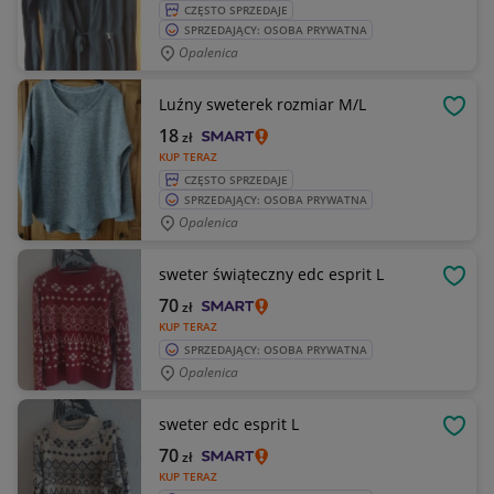
CZĘSTO SPRZEDAJE
SPRZEDAJĄCY: OSOBA PRYWATNA
Opalenica
Luźny sweterek rozmiar M/L
OBSE
18
zł
KUP TERAZ
CZĘSTO SPRZEDAJE
SPRZEDAJĄCY: OSOBA PRYWATNA
Opalenica
sweter świąteczny edc esprit L
OBSE
70
zł
KUP TERAZ
SPRZEDAJĄCY: OSOBA PRYWATNA
Opalenica
sweter edc esprit L
OBSE
70
zł
KUP TERAZ