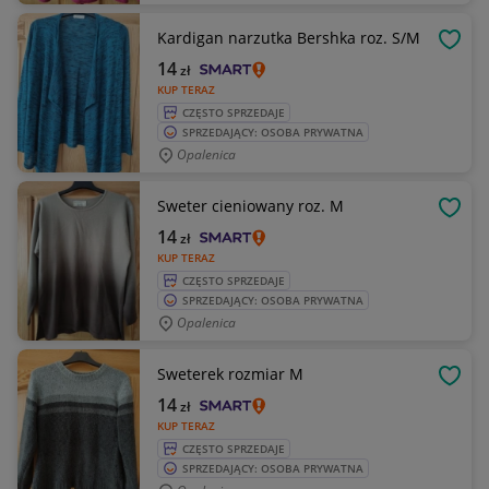
Kardigan narzutka Bershka roz. S/M
OBSE
14
zł
KUP TERAZ
CZĘSTO SPRZEDAJE
SPRZEDAJĄCY: OSOBA PRYWATNA
Opalenica
Sweter cieniowany roz. M
OBSE
14
zł
KUP TERAZ
CZĘSTO SPRZEDAJE
SPRZEDAJĄCY: OSOBA PRYWATNA
Opalenica
Sweterek rozmiar M
OBSE
14
zł
KUP TERAZ
CZĘSTO SPRZEDAJE
SPRZEDAJĄCY: OSOBA PRYWATNA