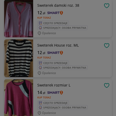
Sweterek damski roz. 38
OBSE
12
zł
KUP TERAZ
CZĘSTO SPRZEDAJE
SPRZEDAJĄCY: OSOBA PRYWATNA
Opalenica
Sweterek House roz. ML
OBSE
12
zł
KUP TERAZ
CZĘSTO SPRZEDAJE
SPRZEDAJĄCY: OSOBA PRYWATNA
Opalenica
Sweterek rozmiar L
OBSE
14
zł
KUP TERAZ
CZĘSTO SPRZEDAJE
SPRZEDAJĄCY: OSOBA PRYWATNA
Opalenica