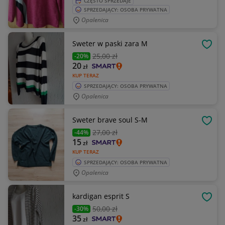
CZĘSTO SPRZEDAJE
SPRZEDAJĄCY: OSOBA PRYWATNA
Opalenica
Sweter w paski zara M
OBSE
25
,00 zł
-20%
20
zł
KUP TERAZ
SPRZEDAJĄCY: OSOBA PRYWATNA
Opalenica
Sweter brave soul S-M
OBSE
27
,00 zł
-44%
15
zł
KUP TERAZ
SPRZEDAJĄCY: OSOBA PRYWATNA
Opalenica
kardigan esprit S
OBSE
50
,00 zł
-30%
35
zł