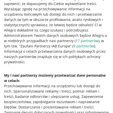
zapewnić, że dopasujemy do Ciebie wyświetlane treści.
Wyrażając zgodę na przechowywanie informacji na
urządzeniu końcowym lub dostęp do nich i przetwarzanie
danych (w tym w obszarze profilowania, analiz rynkowych i
statystycznych) sprawiasz, że łatwiej będzie odnaleźć Ci w
Allegro dokładnie to, czego szukasz i potrzebujesz.
Administratorem Twoich danych osobowych będzie Allegro a
w niektórych przypadkach nasi partnerzy (
17
partnerów
), w
tym tzw. “Zaufani Partnerzy IAB Europe” (
9
partnerów
).
Przydatne informacje
Informacja o celach przetwarzania danych osobowych przez
naszych partnerów znajduje się w ich politykach ochrony
prywatności.
Jak to działa
Napisz do nas
My i nasi partnerzy możemy przetwarzać dane personalne
w celach:
Allegro Gadane dla sprzedających
Przechowywanie informacji na urządzeniu lub dostęp do
Allegro Gadane dla kupujących
nich
.
Spersonalizowane reklamy i treści, pomiar reklam i
treści, badanie odbiorców i ulepszanie usług
.
Zapewnienie
Mapa miejscowości
bezpieczeństwa, zapobieganie oszustwom i naprawianie
błędów
.
Dostarczanie i prezentowanie reklam i treści
.
Informacje prawne
Zapisanie decyzji dotyczących prywatności oraz informowanie