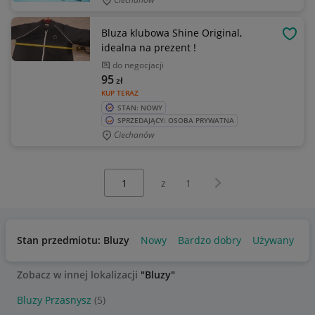
Bluza klubowa Shine Original,
OBSE
idealna na prezent !
do negocjacji
95
zł
KUP TERAZ
STAN: NOWY
SPRZEDAJĄCY: OSOBA PRYWATNA
Ciechanów
Wybierz stronę:
Następna strona
z
1
Stan przedmiotu: Bluzy
Nowy
Bardzo dobry
Używany
Zobacz w innej lokalizacji
"Bluzy"
Bluzy Przasnysz
(5)