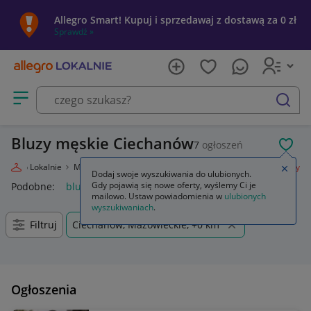
Allegro Smart! Kupuj i sprzedawaj z dostawą za 0 zł
Sprawdź »
Otwórz menu z kategoriami
szukaj
Bluzy męskie Ciechanów
7
ogłoszeń
POL
Allegro Lokalnie
Moda
Odzież, Obuwie, Dodatki
Odzież męska
Bluzy
Zamkn
Dodaj swoje wyszukiwania do ulubionych.
Gdy pojawią się nowe oferty, wyślemy Ci je
Podobne:
bluza
bluza nike
bluzy męskie
bluza dla par
mailowo. Ustaw powiadomienia w
ulubionych
wyszukiwaniach
.
Filtruj
Ciechanów, Mazowieckie, +0 km
Ogłoszenia