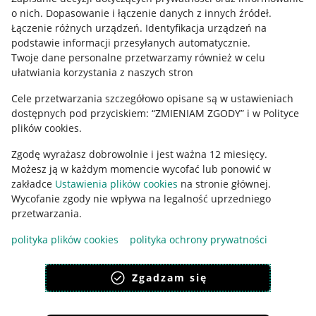
o nich
.
Dopasowanie i łączenie danych z innych źródeł
.
Regulamin
Łączenie różnych urządzeń
.
Identyfikacja urządzeń na
podstawie informacji przesyłanych automatycznie
.
Polityka plików "cookies"
Twoje dane personalne przetwarzamy również w celu
ułatwiania korzystania z naszych stron
Ustawienia plików "cookies"
Cele przetwarzania szczegółowo opisane są w ustawieniach
Udostępnianie lokalizacji
dostępnych pod przyciskiem: “ZMIENIAM ZGODY” i w Polityce
Informacje dla Aktu o Usługach Cyfrowych
plików cookies.
Zgodę wyrażasz dobrowolnie i jest ważna 12 miesięcy.
Pobierz aplikację
Możesz ją w każdym momencie wycofać lub ponowić w
zakładce
Ustawienia plików cookies
na stronie głównej.
Wycofanie zgody nie wpływa na legalność uprzedniego
przetwarzania.
polityka plików cookies
polityka ochrony prywatności
Zgadzam się