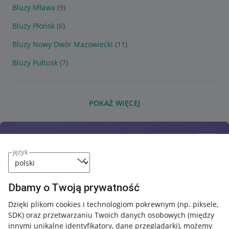
Bluzy Mława
(9)
Bluzy Płońsk
(6)
Bluzy Nowy Dwór Mazowiecki
(11)
Bluzy Pułtusk
(7)
POKAŻ WIĘCEJ
język
Dbamy o Twoją prywatność
Dzięki plikom cookies i technologiom pokrewnym
(np. piksele,
SDK)
oraz przetwarzaniu Twoich danych osobowych
(między
innymi unikalne identyfikatory, dane przeglądarki)
, możemy