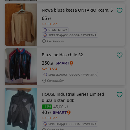
Nowa bluza keeza ONTARIO Rozm. S
OBSE
65
zł
KUP TERAZ
STAN: NOWY
SPRZEDAJĄCY: OSOBA PRYWATNA
Ciechanów
Bluza adidas chile 62
OBSE
250
zł
KUP TERAZ
SPRZEDAJĄCY: OSOBA PRYWATNA
Ciechanów
HOUSE Industrial Series Limited
OBSE
bluza S stan bdb
45
,00 zł
-11%
40
zł
KUP TERAZ
SPRZEDAJĄCY: OSOBA PRYWATNA
Ciechanów