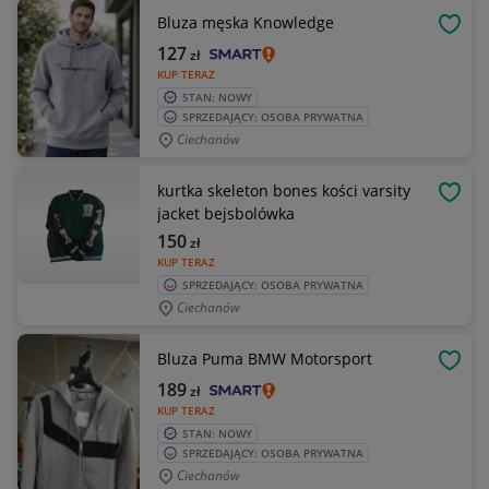
Bluza męska Knowledge
OBSE
127
zł
KUP TERAZ
STAN: NOWY
SPRZEDAJĄCY: OSOBA PRYWATNA
Ciechanów
kurtka skeleton bones kości varsity
OBSE
jacket bejsbolówka
150
zł
KUP TERAZ
SPRZEDAJĄCY: OSOBA PRYWATNA
Ciechanów
Bluza Puma BMW Motorsport
OBSE
189
zł
KUP TERAZ
STAN: NOWY
SPRZEDAJĄCY: OSOBA PRYWATNA
Ciechanów