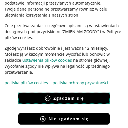
podstawie informacji przesyłanych automatycznie
.
Polityka plików "cookies"
Twoje dane personalne przetwarzamy również w celu
ułatwiania korzystania z naszych stron
Ustawienia plików "cookies"
Cele przetwarzania szczegółowo opisane są w ustawieniach
Udostępnianie lokalizacji
dostępnych pod przyciskiem: “ZMIENIAM ZGODY” i w Polityce
Informacje dla Aktu o Usługach Cyfrowych
plików cookies.
Zgodę wyrażasz dobrowolnie i jest ważna 12 miesięcy.
Pobierz aplikację
Możesz ją w każdym momencie wycofać lub ponowić w
zakładce
Ustawienia plików cookies
na stronie głównej.
Wycofanie zgody nie wpływa na legalność uprzedniego
przetwarzania.
polityka plików cookies
polityka ochrony prywatności
Zgadzam się
Nie zgadzam się
Korzystanie z serwisu oznacza akceptację
regulaminu
.