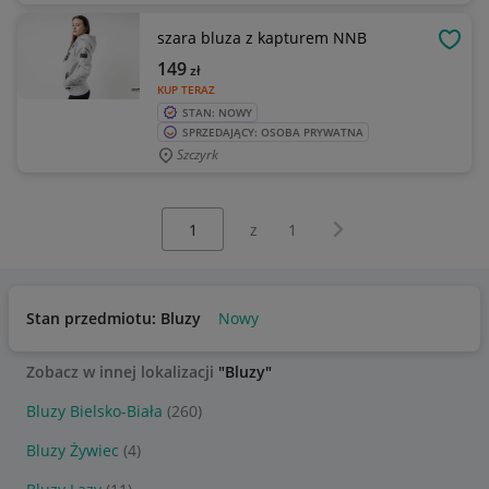
szara bluza z kapturem NNB
OBSE
149
zł
KUP TERAZ
STAN: NOWY
SPRZEDAJĄCY: OSOBA PRYWATNA
Szczyrk
Wybierz stronę:
Następna strona
z
1
Stan przedmiotu: Bluzy
Nowy
Zobacz w innej lokalizacji
"Bluzy"
Bluzy Bielsko-Biała
(260)
Bluzy Żywiec
(4)