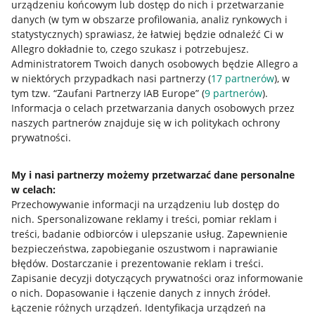
urządzeniu końcowym lub dostęp do nich i przetwarzanie
danych (w tym w obszarze profilowania, analiz rynkowych i
statystycznych) sprawiasz, że łatwiej będzie odnaleźć Ci w
Allegro dokładnie to, czego szukasz i potrzebujesz.
Administratorem Twoich danych osobowych będzie Allegro a
w niektórych przypadkach nasi partnerzy (
17
partnerów
), w
tym tzw. “Zaufani Partnerzy IAB Europe” (
9
partnerów
).
Przydatne informacje
Informacja o celach przetwarzania danych osobowych przez
naszych partnerów znajduje się w ich politykach ochrony
prywatności.
Jak to działa
Napisz do nas
My i nasi partnerzy możemy przetwarzać dane personalne
w celach:
Allegro Gadane dla sprzedających
Przechowywanie informacji na urządzeniu lub dostęp do
Allegro Gadane dla kupujących
nich
.
Spersonalizowane reklamy i treści, pomiar reklam i
treści, badanie odbiorców i ulepszanie usług
.
Zapewnienie
Mapa miejscowości
bezpieczeństwa, zapobieganie oszustwom i naprawianie
błędów
.
Dostarczanie i prezentowanie reklam i treści
.
Informacje prawne
Zapisanie decyzji dotyczących prywatności oraz informowanie
o nich
.
Dopasowanie i łączenie danych z innych źródeł
.
Regulamin
Łączenie różnych urządzeń
.
Identyfikacja urządzeń na