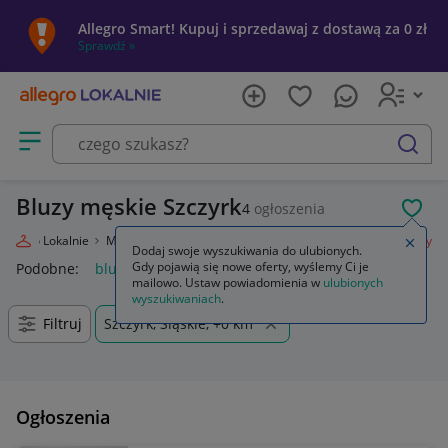
Allegro Smart! Kupuj i sprzedawaj z dostawą za 0 zł
Sprawdź »
Otwórz menu z kategoriami
szukaj
Bluzy męskie Szczyrk
4
ogłoszenia
POL
Allegro Lokalnie
Moda
Odzież, Obuwie, Dodatki
Odzież męska
Bluzy
Zamkn
Dodaj swoje wyszukiwania do ulubionych.
Gdy pojawią się nowe oferty, wyślemy Ci je
Podobne:
bluza
bluza nike
bluzy męskie
bluza dla par
mailowo. Ustaw powiadomienia w
ulubionych
wyszukiwaniach
.
Filtruj
Szczyrk, Śląskie, +0 km
Ogłoszenia