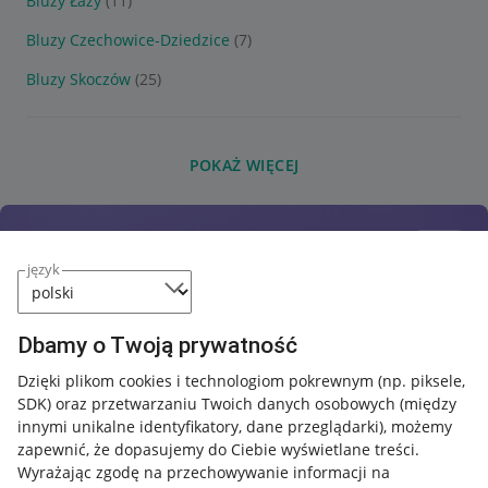
Bluzy Łazy
(11)
Bluzy Czechowice-Dziedzice
(7)
Bluzy Skoczów
(25)
POKAŻ WIĘCEJ
język
Dbamy o Twoją prywatność
Dzięki plikom cookies i technologiom pokrewnym
(np. piksele,
SDK)
oraz przetwarzaniu Twoich danych osobowych
(między
innymi unikalne identyfikatory, dane przeglądarki)
, możemy
zapewnić, że dopasujemy do Ciebie wyświetlane treści.
Wyrażając zgodę na przechowywanie informacji na