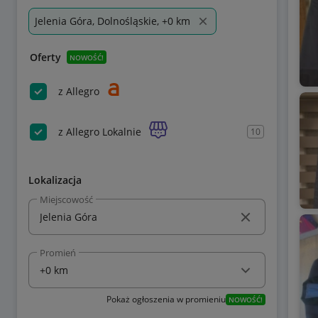
Jelenia Góra, Dolnośląskie, +0 km
Oferty
NOWOŚĆ!
z Allegro
z Allegro Lokalnie
10
Lokalizacja
Miejscowość
Promień
Pokaż ogłoszenia w promieniu
NOWOŚĆ!