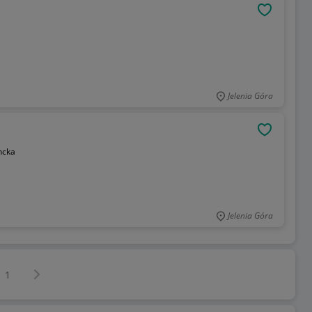
OBSERWU
Jelenia Góra
OBSERWU
ncka
Jelenia Góra
Następna strona
z
1