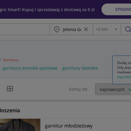
SPRAW
egro Smart! Kupuj i sprzedawaj z dostawą za 0 zł
Miasto
Wyczyść frazę
+
0
km
Odległość
szu
Garnitury
Dodaj sw
Gdy poja
garnitury damskie sportowe
garnitury damskie
mailowo
wyszuki
k listy
Widok siatki
Sortuj od:
łoszenia
garnitur młodzieżowy