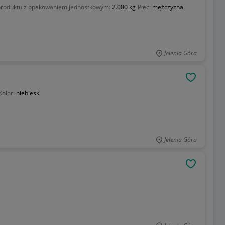
roduktu z opakowaniem jednostkowym:
2.000 kg
Płeć:
mężczyzna
Jelenia Góra
OBSERWU
Kolor:
niebieski
Jelenia Góra
OBSERWU