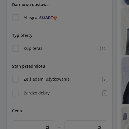
Darmowa dostawa
Allegro
Typ oferty
Kup teraz
10
Stan przedmiotu
Ze śladami użytkowania
3
Bardzo dobry
7
Cena
zł
–
zł