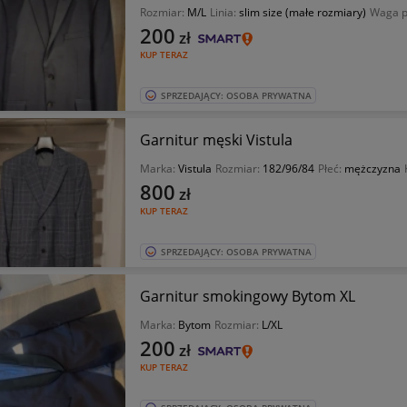
Rozmiar:
M/L
Linia:
slim size (małe rozmiary)
Waga p
200
zł
KUP TERAZ
SPRZEDAJĄCY: OSOBA PRYWATNA
Garnitur męski Vistula
Marka:
Vistula
Rozmiar:
182/96/84
Płeć:
mężczyzna
800
zł
KUP TERAZ
SPRZEDAJĄCY: OSOBA PRYWATNA
Garnitur smokingowy Bytom XL
Marka:
Bytom
Rozmiar:
L/XL
200
zł
KUP TERAZ