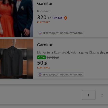
Garnitur
Rozmiar:
L
320
zł
KUP TERAZ
SPRZEDAJĄCY: OSOBA PRYWATNA
Garnitur
Marka:
inna
Rozmiar:
XL
Kolor:
czarny
Okazja:
elega
60
,00 zł
-16%
50
zł
KUP TERAZ
SPRZEDAJĄCY: OSOBA PRYWATNA
Wybierz stronę: