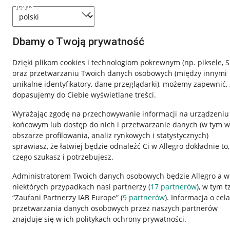
język
Dbamy o Twoją prywatność
Dzięki plikom cookies i technologiom pokrewnym
(np. piksele, 
oraz przetwarzaniu Twoich danych osobowych
(między innymi
unikalne identyfikatory, dane przeglądarki)
, możemy zapewnić, 
dopasujemy do Ciebie wyświetlane treści.
Wyrażając zgodę na przechowywanie informacji na urządzeniu
końcowym lub dostęp do nich i przetwarzanie danych (w tym w
obszarze profilowania, analiz rynkowych i statystycznych)
sprawiasz, że łatwiej będzie odnaleźć Ci w Allegro dokładnie to,
czego szukasz i potrzebujesz.
Przydatne informacje
Informacje p
Administratorem Twoich danych osobowych będzie Allegro a w
niektórych przypadkach nasi partnerzy (
17
partnerów
), w tym t
Jak to działa
Regulamin
“Zaufani Partnerzy IAB Europe” (
9
partnerów
). Informacja o cel
Napisz do nas
Polityka plików
przetwarzania danych osobowych przez naszych partnerów
znajduje się w ich politykach ochrony prywatności.
Allegro Gadane dla sprzedających
Ustawienia plik