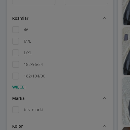
Rozmiar
46
M/L
L/XL
182/96/84
182/104/90
Marka
bez marki
Kolor