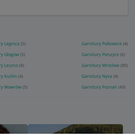
ry Legnica
(5)
Garnitury Polkowice
(4)
ry Głogów
(5)
Garnitury Pieszyce
(6)
ry Leszno
(8)
Garnitury Wrocław
(80)
ry Kuślin
(4)
Garnitury Nysa
(4)
ury Wawrów
(5)
Garnitury Poznań
(49)