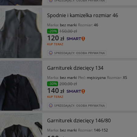
SPRZEDAJĄCY: OSOBA PRYWATNA
Spodnie i kamizelka rozmiar 46
Marka:
bez marki
Rozmiar:
46
150
,00 zł
-20%
120
zł
KUP TERAZ
SPRZEDAJĄCY: OSOBA PRYWATNA
Garniturek dziecięcy 134
Marka:
bez marki
Płeć:
mężczyzna
Rozmiar:
XS
200
,00 zł
-30%
140
zł
KUP TERAZ
SPRZEDAJĄCY: OSOBA PRYWATNA
Garniturek dziecięcy 146/80
Marka:
bez marki
Rozmiar:
146-152