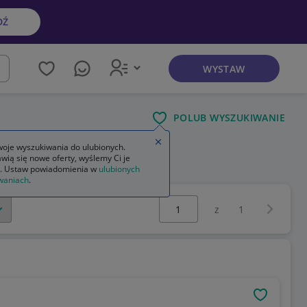
DŹ
WYSTAW
kaj
POLUB WYSZUKIWANIE
Zamknij wskazówkę
oje wyszukiwania do ulubionych.
wią się nowe oferty, wyślemy Ci je
. Ustaw powiadomienia w
ulubionych
waniach
.
Wybierz stronę:
Następna 
z
1
OBSERWU