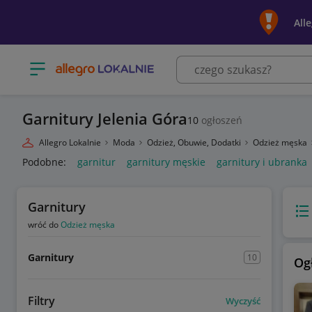
All
Otwórz menu z kategoriami
Garnitury Jelenia Góra
10
ogłoszeń
Allegro Lokalnie
Moda
Odzież, Obuwie, Dodatki
Odzież męska
Podobne:
garnitur
garnitury męskie
garnitury i ubranka
Garnitury
Wido
wróć do
Odzież męska
Garnitury
10
Og
Filtry
Wyczyść