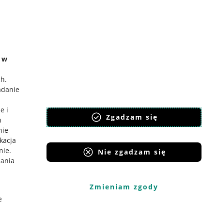
e w
ch
.
adanie
e i
Zgadzam się
h
nie
ikacja
nie
.
Nie zgadzam się
iania
Zmieniam zgody
e