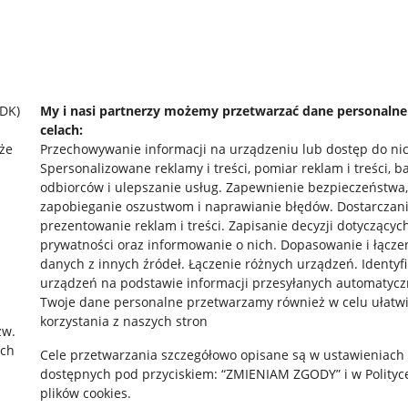
SDK)
My i nasi partnerzy możemy przetwarzać dane personaln
celach:
że
Przechowywanie informacji na urządzeniu lub dostęp do ni
Spersonalizowane reklamy i treści, pomiar reklam i treści, b
odbiorców i ulepszanie usług
.
Zapewnienie bezpieczeństwa,
zapobieganie oszustwom i naprawianie błędów
.
Dostarczani
prezentowanie reklam i treści
.
Zapisanie decyzji dotyczącyc
prywatności oraz informowanie o nich
.
Dopasowanie i łącze
danych z innych źródeł
.
Łączenie różnych urządzeń
.
Identyf
urządzeń na podstawie informacji przesyłanych automatycz
rawne
Pobierz aplikację
Twoje dane personalne przetwarzamy również w celu ułatw
korzystania z naszych stron
zw.
ach
Cele przetwarzania szczegółowo opisane są w ustawieniach
 "cookies"
dostępnych pod przyciskiem: “ZMIENIAM ZGODY” i w Polityc
plików cookies.
ów "cookies"