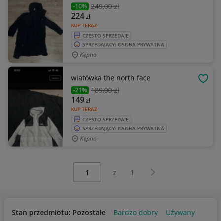
249
,00 zł
-10%
224
zł
KUP TERAZ
CZĘSTO SPRZEDAJE
SPRZEDAJĄCY: OSOBA PRYWATNA
Kępno
wiatówka the north face
OBSE
189
,00 zł
-21%
149
zł
KUP TERAZ
CZĘSTO SPRZEDAJE
SPRZEDAJĄCY: OSOBA PRYWATNA
Kępno
Wybierz stronę:
Następna strona
z
1
Stan przedmiotu: Pozostałe
Bardzo dobry
Używany