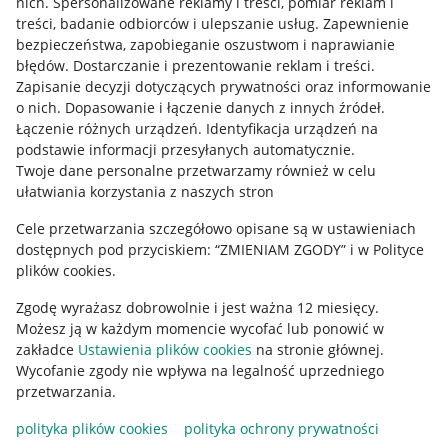
nich
.
Spersonalizowane reklamy i treści, pomiar reklam i
treści, badanie odbiorców i ulepszanie usług
.
Zapewnienie
Mapa miejscowości
bezpieczeństwa, zapobieganie oszustwom i naprawianie
błędów
.
Dostarczanie i prezentowanie reklam i treści
.
Informacje prawne
Zapisanie decyzji dotyczących prywatności oraz informowanie
o nich
.
Dopasowanie i łączenie danych z innych źródeł
.
Regulamin
Łączenie różnych urządzeń
.
Identyfikacja urządzeń na
podstawie informacji przesyłanych automatycznie
.
Polityka plików "cookies"
Twoje dane personalne przetwarzamy również w celu
ułatwiania korzystania z naszych stron
Ustawienia plików "cookies"
Cele przetwarzania szczegółowo opisane są w ustawieniach
Udostępnianie lokalizacji
dostępnych pod przyciskiem: “ZMIENIAM ZGODY” i w Polityce
Informacje dla Aktu o Usługach Cyfrowych
plików cookies.
Zgodę wyrażasz dobrowolnie i jest ważna 12 miesięcy.
Pobierz aplikację
Możesz ją w każdym momencie wycofać lub ponowić w
zakładce
Ustawienia plików cookies
na stronie głównej.
Wycofanie zgody nie wpływa na legalność uprzedniego
przetwarzania.
polityka plików cookies
polityka ochrony prywatności