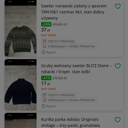
Sweter norweski zielony z wzorem
OBSE
TRN1061 rozmiar M/L stan dobry
używany
49
,00 zł
-24%
37
zł
KUP TERAZ
CZĘSTO SPRZEDAJE
SPRZEDAJĄCY: OSOBA PRYWATNA
Kępno
Gruby wełniany sweter BLITZ Stone –
OBSE
rybacki / troyer, stan bdb!
29
,00 zł
-41%
17
zł
KUP TERAZ
CZĘSTO SPRZEDAJE
SPRZEDAJĄCY: OSOBA PRYWATNA
Kępno
Kurtka parka Adidas Originals
OBSE
vintage – trzy paski, granatowa