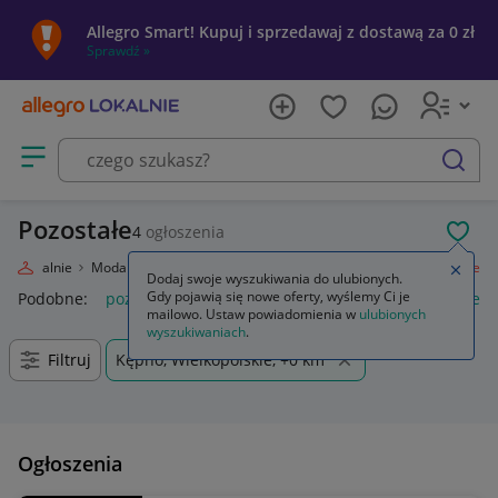
Allegro Smart! Kupuj i sprzedawaj z dostawą za 0 zł
Sprawdź »
Otwórz menu z kategoriami
szukaj
Pozostałe
4
ogłoszenia
POL
gro Lokalnie
Moda
Odzież, Obuwie, Dodatki
Odzież męska
Pozostałe
Zamkn
Dodaj swoje wyszukiwania do ulubionych.
Gdy pojawią się nowe oferty, wyślemy Ci je
Podobne:
pozostałe
łóżka pozostałe
pozostałe miasta i regi
mailowo. Ustaw powiadomienia w
ulubionych
wyszukiwaniach
.
Filtruj
Kępno, Wielkopolskie, +0 km
Ogłoszenia