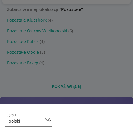
Zobacz w innej lokalizacji
"Pozostałe"
Pozostałe Kluczbork
(4)
Pozostałe Ostrów Wielkopolski
(6)
Pozostałe Kalisz
(4)
Pozostałe Opole
(5)
Pozostałe Brzeg
(4)
POKAŻ WIĘCEJ
język