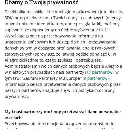
Dbamy o Twoją prywatność
Dzięki plikom cookies i technologiom pokrewnym
(np. piksele,
SDK)
oraz przetwarzaniu Twoich danych osobowych
(między
innymi unikalne identyfikatory, dane przeglądarki)
, możemy
zapewnić, że dopasujemy do Ciebie wyświetlane treści.
Wyrażając zgodę na przechowywanie informacji na
urządzeniu końcowym lub dostęp do nich i przetwarzanie
danych (w tym w obszarze profilowania, analiz rynkowych i
statystycznych) sprawiasz, że łatwiej będzie odnaleźć Ci w
Allegro dokładnie to, czego szukasz i potrzebujesz.
Administratorem Twoich danych osobowych będzie Allegro a
w niektórych przypadkach nasi partnerzy (
17
partnerów
), w
tym tzw. “Zaufani Partnerzy IAB Europe” (
9
partnerów
).
Przydatne informacje
Informacja o celach przetwarzania danych osobowych przez
naszych partnerów znajduje się w ich politykach ochrony
prywatności.
Jak to działa
Napisz do nas
My i nasi partnerzy możemy przetwarzać dane personalne
w celach:
Allegro Gadane dla sprzedających
Przechowywanie informacji na urządzeniu lub dostęp do
Allegro Gadane dla kupujących