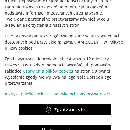
o nich
.
Dopasowanie i łączenie danych z innych źródeł
.
Regulamin
Łączenie różnych urządzeń
.
Identyfikacja urządzeń na
podstawie informacji przesyłanych automatycznie
.
Polityka plików "cookies"
Twoje dane personalne przetwarzamy również w celu
ułatwiania korzystania z naszych stron
Ustawienia plików "cookies"
Cele przetwarzania szczegółowo opisane są w ustawieniach
Udostępnianie lokalizacji
dostępnych pod przyciskiem: “ZMIENIAM ZGODY” i w Polityce
Informacje dla Aktu o Usługach Cyfrowych
plików cookies.
Zgodę wyrażasz dobrowolnie i jest ważna 12 miesięcy.
Pobierz aplikację
Możesz ją w każdym momencie wycofać lub ponowić w
zakładce
Ustawienia plików cookies
na stronie głównej.
Wycofanie zgody nie wpływa na legalność uprzedniego
przetwarzania.
polityka plików cookies
polityka ochrony prywatności
Zgadzam się