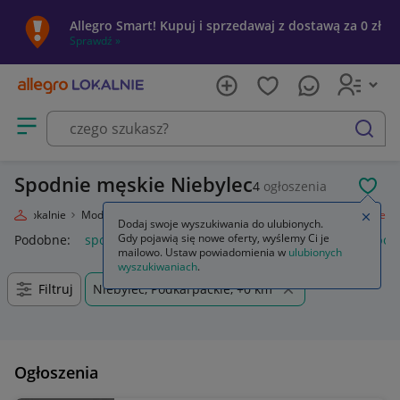
Allegro Smart! Kupuj i sprzedawaj z dostawą za 0 zł
Sprawdź »
Otwórz menu z kategoriami
szukaj
Spodnie męskie Niebylec
4
ogłoszenia
POL
legro Lokalnie
Moda
Odzież, Obuwie, Dodatki
Odzież męska
Spodnie
Zamkn
Dodaj swoje wyszukiwania do ulubionych.
Gdy pojawią się nowe oferty, wyślemy Ci je
Podobne:
spodnie
spodnie robocze
spodnie męskie
spod
mailowo. Ustaw powiadomienia w
ulubionych
wyszukiwaniach
.
Filtruj
Niebylec, Podkarpackie, +0 km
Ogłoszenia