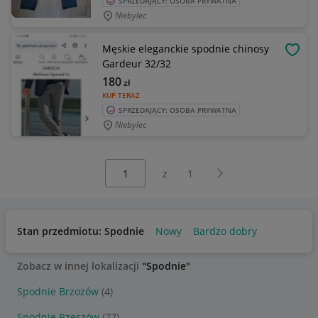
SPRZEDAJĄCY: OSOBA PRYWATNA
Niebylec
Męskie eleganckie spodnie chinosy
OBSE
Gardeur 32/32
180
zł
KUP TERAZ
SPRZEDAJĄCY: OSOBA PRYWATNA
Niebylec
Wybierz stronę:
Następna strona
z
1
Stan przedmiotu: Spodnie
Nowy
Bardzo dobry
Zobacz w innej lokalizacji
"Spodnie"
Spodnie Brzozów
(4)
Spodnie Rzeszów
(77)