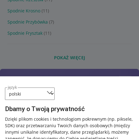
Spodnie Krosno
(11)
Spodnie Przybówka
(7)
Spodnie Frysztak
(11)
POKAŻ WIĘCEJ
język
Dbamy o Twoją prywatność
Dzięki plikom cookies i technologiom pokrewnym
(np. piksele,
SDK)
oraz przetwarzaniu Twoich danych osobowych
(między
innymi unikalne identyfikatory, dane przeglądarki)
, możemy
zapewnić, że dopasujemy do Ciebie wyświetlane treści.