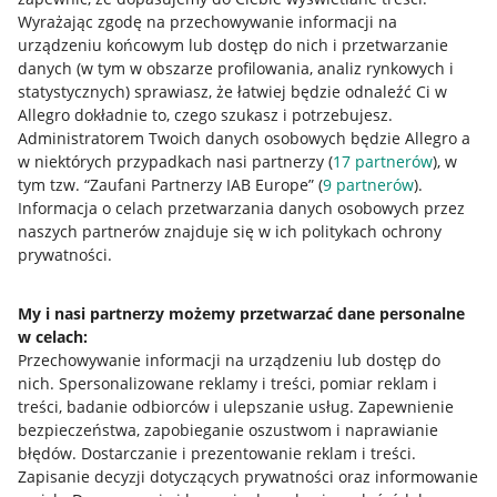
Wyrażając zgodę na przechowywanie informacji na
urządzeniu końcowym lub dostęp do nich i przetwarzanie
danych (w tym w obszarze profilowania, analiz rynkowych i
statystycznych) sprawiasz, że łatwiej będzie odnaleźć Ci w
Allegro dokładnie to, czego szukasz i potrzebujesz.
Administratorem Twoich danych osobowych będzie Allegro a
w niektórych przypadkach nasi partnerzy (
17
partnerów
), w
Nawigacja
tym tzw. “Zaufani Partnerzy IAB Europe” (
9
partnerów
).
Przydatne informacje
Informacja o celach przetwarzania danych osobowych przez
naszych partnerów znajduje się w ich politykach ochrony
prywatności.
Jak to działa
Napisz do nas
My i nasi partnerzy możemy przetwarzać dane personalne
w celach:
Allegro Gadane dla sprzedających
Przechowywanie informacji na urządzeniu lub dostęp do
Allegro Gadane dla kupujących
nich
.
Spersonalizowane reklamy i treści, pomiar reklam i
treści, badanie odbiorców i ulepszanie usług
.
Zapewnienie
Mapa miejscowości
bezpieczeństwa, zapobieganie oszustwom i naprawianie
błędów
.
Dostarczanie i prezentowanie reklam i treści
.
Informacje prawne
Zapisanie decyzji dotyczących prywatności oraz informowanie