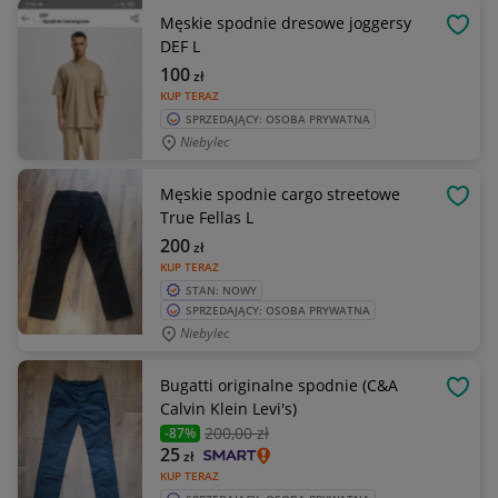
Męskie spodnie dresowe joggersy
OBSE
DEF L
100
zł
KUP TERAZ
SPRZEDAJĄCY: OSOBA PRYWATNA
Niebylec
Męskie spodnie cargo streetowe
OBSE
True Fellas L
200
zł
KUP TERAZ
STAN: NOWY
SPRZEDAJĄCY: OSOBA PRYWATNA
Niebylec
Bugatti originalne spodnie (C&A
OBSE
Calvin Klein Levi's)
200
,00 zł
-87%
25
zł
KUP TERAZ