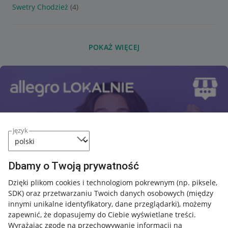
Swetry Chodzież
(4)
POKAŻ WIĘCEJ
język
Dbamy o Twoją prywatność
Dzięki plikom cookies i technologiom pokrewnym
(np. piksele,
SDK)
oraz przetwarzaniu Twoich danych osobowych
(między
innymi unikalne identyfikatory, dane przeglądarki)
, możemy
zapewnić, że dopasujemy do Ciebie wyświetlane treści.
Wyrażając zgodę na przechowywanie informacji na