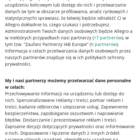
urządzeniu końcowym lub dostęp do nich i przetwarzanie
danych (w tym w obszarze profilowania, analiz rynkowych i
statystycznych) sprawiasz, że łatwiej będzie odnaleźć Ci w
Allegro dokładnie to, czego szukasz i potrzebujesz.
Przydatne informacje
Administratorem Twoich danych osobowych będzie Allegro a
w niektórych przypadkach nasi partnerzy (
17
partnerów
), w
Jak to działa
tym tzw. “Zaufani Partnerzy IAB Europe” (
9
partnerów
).
Informacja o celach przetwarzania danych osobowych przez
Napisz do nas
naszych partnerów znajduje się w ich politykach ochrony
prywatności.
Allegro Gadane dla sprzedających
Allegro Gadane dla kupujących
My i nasi partnerzy możemy przetwarzać dane personalne
w celach:
Mapa miejscowości
Przechowywanie informacji na urządzeniu lub dostęp do
nich
.
Spersonalizowane reklamy i treści, pomiar reklam i
Informacje prawne
treści, badanie odbiorców i ulepszanie usług
.
Zapewnienie
bezpieczeństwa, zapobieganie oszustwom i naprawianie
Regulamin
błędów
.
Dostarczanie i prezentowanie reklam i treści
.
Zapisanie decyzji dotyczących prywatności oraz informowanie
Polityka plików "cookies"
o nich
.
Dopasowanie i łączenie danych z innych źródeł
.
Ustawienia plików "cookies"
Łączenie różnych urządzeń
.
Identyfikacja urządzeń na