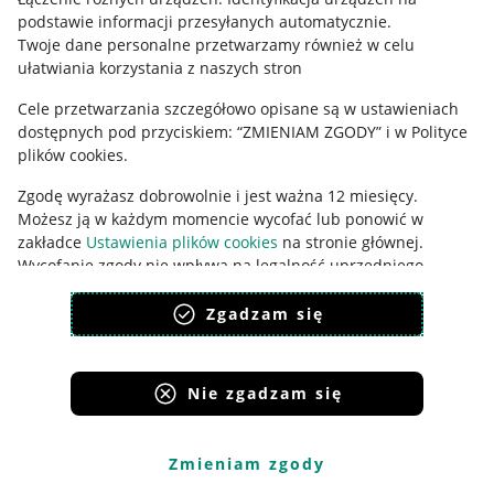
podstawie informacji przesyłanych automatycznie
.
Udostępnianie lokalizacji
Twoje dane personalne przetwarzamy również w celu
ułatwiania korzystania z naszych stron
Informacje dla Aktu o Usługach Cyfrowych
Cele przetwarzania szczegółowo opisane są w ustawieniach
Pobierz aplikację
dostępnych pod przyciskiem: “ZMIENIAM ZGODY” i w Polityce
plików cookies.
Zgodę wyrażasz dobrowolnie i jest ważna 12 miesięcy.
Możesz ją w każdym momencie wycofać lub ponowić w
zakładce
Ustawienia plików cookies
na stronie głównej.
Wycofanie zgody nie wpływa na legalność uprzedniego
przetwarzania.
Zgadzam się
polityka plików cookies
polityka ochrony prywatności
Nie zgadzam się
Korzystanie z serwisu oznacza akceptację
regulaminu
.
Zmieniam zgody