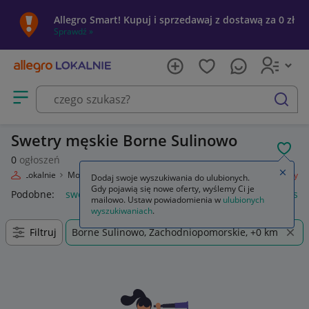
Allegro Smart! Kupuj i sprzedawaj z dostawą za 0 zł
Sprawdź »
Otwórz menu z kategoriami
szukaj
Swetry męskie Borne Sulinowo
POL
0
ogłoszeń
Zamkn
llegro Lokalnie
Moda
Odzież, Obuwie, Dodatki
Odzież męska
Swetry
Dodaj swoje wyszukiwania do ulubionych.
Gdy pojawią się nowe oferty, wyślemy Ci je
Podobne:
swetry
damskie swetry rozpinane
swetry damski
mailowo. Ustaw powiadomienia w
ulubionych
wyszukiwaniach
.
Filtruj
Borne Sulinowo, Zachodniopomorskie, +0 km