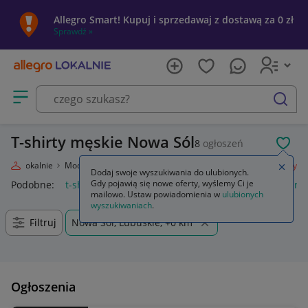
Allegro Smart! Kupuj i sprzedawaj z dostawą za 0 zł
Sprawdź »
Otwórz menu z kategoriami
szukaj
T-shirty męskie Nowa Sól
8
ogłoszeń
POL
legro Lokalnie
Moda
Odzież, Obuwie, Dodatki
Odzież męska
T-shirty
Zamkn
Dodaj swoje wyszukiwania do ulubionych.
Gdy pojawią się nowe oferty, wyślemy Ci je
Podobne:
t-shirty
t-shirty męskie
t-shirty damskie
t-shirt
mailowo. Ustaw powiadomienia w
ulubionych
wyszukiwaniach
.
Filtruj
Nowa Sól, Lubuskie, +0 km
Ogłoszenia