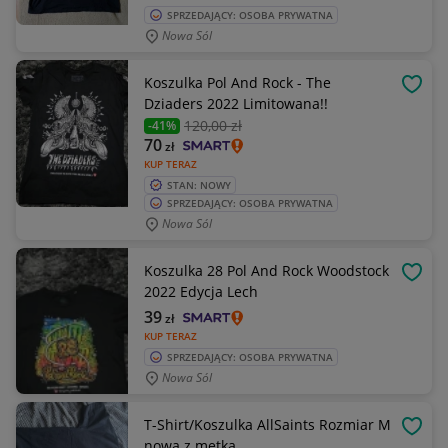
SPRZEDAJĄCY: OSOBA PRYWATNA
Nowa Sól
Koszulka Pol And Rock - The
OBSE
Dziaders 2022 Limitowana!!
120
,00 zł
-41%
70
zł
KUP TERAZ
STAN: NOWY
SPRZEDAJĄCY: OSOBA PRYWATNA
Nowa Sól
Koszulka 28 Pol And Rock Woodstock
OBSE
2022 Edycja Lech
39
zł
KUP TERAZ
SPRZEDAJĄCY: OSOBA PRYWATNA
Nowa Sól
T-Shirt/Koszulka AllSaints Rozmiar M
OBSE
nowa z metką