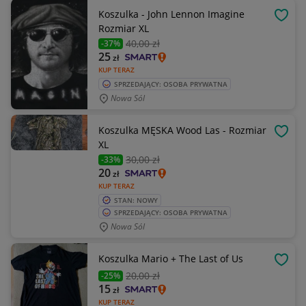
Koszulka - John Lennon Imagine
OBSE
Rozmiar XL
40
,00 zł
-37%
25
zł
KUP TERAZ
SPRZEDAJĄCY: OSOBA PRYWATNA
Nowa Sól
Koszulka MĘSKA Wood Las - Rozmiar
OBSE
XL
30
,00 zł
-33%
20
zł
KUP TERAZ
STAN: NOWY
SPRZEDAJĄCY: OSOBA PRYWATNA
Nowa Sól
Koszulka Mario + The Last of Us
OBSE
20
,00 zł
-25%
15
zł
KUP TERAZ