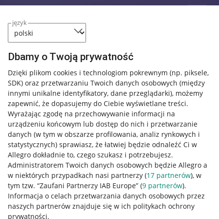
język
Dbamy o Twoją prywatność
Dzięki plikom cookies i technologiom pokrewnym
(np. piksele,
SDK)
oraz przetwarzaniu Twoich danych osobowych
(między
innymi unikalne identyfikatory, dane przeglądarki)
, możemy
zapewnić, że dopasujemy do Ciebie wyświetlane treści.
Wyrażając zgodę na przechowywanie informacji na
urządzeniu końcowym lub dostęp do nich i przetwarzanie
danych (w tym w obszarze profilowania, analiz rynkowych i
statystycznych) sprawiasz, że łatwiej będzie odnaleźć Ci w
Allegro dokładnie to, czego szukasz i potrzebujesz.
Administratorem Twoich danych osobowych będzie Allegro a
w niektórych przypadkach nasi partnerzy (
17
partnerów
), w
tym tzw. “Zaufani Partnerzy IAB Europe” (
9
partnerów
).
Przydatne informacje
Informacja o celach przetwarzania danych osobowych przez
naszych partnerów znajduje się w ich politykach ochrony
prywatności.
Jak to działa