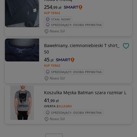
254
,99
zł
KUP TERAZ
STAN: NOWY
SPRZEDAJĄCY: OSOBA PRYWATNA
Nowa Sól
Bawełniany, ciemnoniebieski T shirt_
OBSE
50
45
zł
KUP TERAZ
SPRZEDAJĄCY: OSOBA PRYWATNA
Nowa Sól
Koszulka Męska Batman szara rozmiar L
41
,99
zł
OFERTA Z
ALLEGRO
SPRZEDAJĄCY: OSOBA PRYWATNA
Nowa Sól
Wybierz stronę: