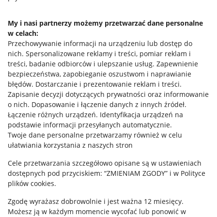
Napisz do nas
My i nasi partnerzy możemy przetwarzać dane personalne
w celach:
Allegro Gadane dla sprzedających
Przechowywanie informacji na urządzeniu lub dostęp do
Allegro Gadane dla kupujących
nich
.
Spersonalizowane reklamy i treści, pomiar reklam i
treści, badanie odbiorców i ulepszanie usług
.
Zapewnienie
Mapa miejscowości
bezpieczeństwa, zapobieganie oszustwom i naprawianie
błędów
.
Dostarczanie i prezentowanie reklam i treści
.
Informacje prawne
Zapisanie decyzji dotyczących prywatności oraz informowanie
o nich
.
Dopasowanie i łączenie danych z innych źródeł
.
Regulamin
Łączenie różnych urządzeń
.
Identyfikacja urządzeń na
podstawie informacji przesyłanych automatycznie
.
Polityka plików "cookies"
Twoje dane personalne przetwarzamy również w celu
ułatwiania korzystania z naszych stron
Ustawienia plików "cookies"
Cele przetwarzania szczegółowo opisane są w ustawieniach
Udostępnianie lokalizacji
dostępnych pod przyciskiem: “ZMIENIAM ZGODY” i w Polityce
Informacje dla Aktu o Usługach Cyfrowych
plików cookies.
Zgodę wyrażasz dobrowolnie i jest ważna 12 miesięcy.
Pobierz aplikację
Możesz ją w każdym momencie wycofać lub ponowić w