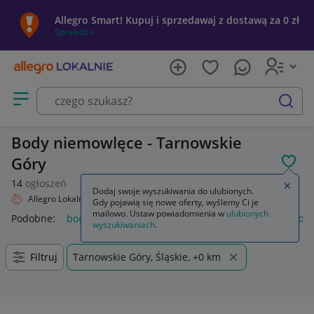
Allegro Smart! Kupuj i sprzedawaj z dostawą za 0 zł
Sprawdź »
Otwórz menu z kategoriami
szukaj
Body niemowlęce - Tarnowskie
Góry
POL
14
ogłoszeń
Zamkn
Dodaj swoje wyszukiwania do ulubionych.
Allegro Lokalnie
Dziecko
Odzież
Odzież niemowlęca
Body
Gdy pojawią się nowe oferty, wyślemy Ci je
mailowo. Ustaw powiadomienia w
ulubionych
Podobne:
body
body wyszczuplające
body koronkowe
bod
wyszukiwaniach
.
Filtruj
Tarnowskie Góry, Śląskie, +0 km