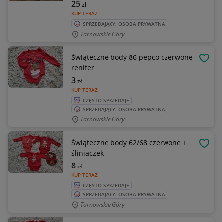
25
zł
KUP TERAZ
SPRZEDAJĄCY: OSOBA PRYWATNA
Tarnowskie Góry
Świąteczne body 86 pepco czerwone
OBSE
renifer
3
zł
KUP TERAZ
CZĘSTO SPRZEDAJE
SPRZEDAJĄCY: OSOBA PRYWATNA
Tarnowskie Góry
Świąteczne body 62/68 czerwone +
OBSE
śliniaczek
8
zł
KUP TERAZ
CZĘSTO SPRZEDAJE
SPRZEDAJĄCY: OSOBA PRYWATNA
Tarnowskie Góry