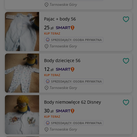
Tarnowskie Góry
Pajac + body 56
OBSE
25
zł
KUP TERAZ
SPRZEDAJĄCY: OSOBA PRYWATNA
Tarnowskie Gory
Body dziecięce 56
OBSE
12
zł
KUP TERAZ
SPRZEDAJĄCY: OSOBA PRYWATNA
Tarnowskie Gory
Body niemowlęce 62 Disney
OBSE
30
zł
KUP TERAZ
SPRZEDAJĄCY: OSOBA PRYWATNA
Tarnowskie Gory