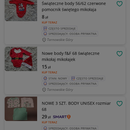
Świąteczne body 56/62 czerwone
OBSE
pomocnik świętego mikołaja
8
zł
KUP TERAZ
CZĘSTO SPRZEDAJE
SPRZEDAJĄCY: OSOBA PRYWATNA
Tarnowskie Góry
Nowe body f&F 68 świąteczne
OBSE
mikołaj mikołajek
15
zł
KUP TERAZ
STAN: NOWY
CZĘSTO SPRZEDAJE
SPRZEDAJĄCY: OSOBA PRYWATNA
Tarnowskie Góry
NOWE 3 SZT. BODY UNISEX rozmiar
OBSE
68
29
zł
KUP TERAZ
SPRZEDAJĄCY: OSOBA PRYWATNA