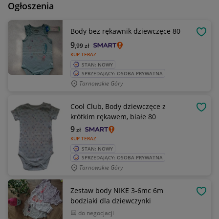
Ogłoszenia
Body bez rękawnik dziewczęce 80
OBSE
9
,99
zł
KUP TERAZ
STAN: NOWY
SPRZEDAJĄCY: OSOBA PRYWATNA
Tarnowskie Góry
Cool Club, Body dziewczęce z
OBSE
krótkim rękawem, białe 80
9
zł
KUP TERAZ
STAN: NOWY
SPRZEDAJĄCY: OSOBA PRYWATNA
Tarnowskie Góry
Zestaw body NIKE 3-6mc 6m
OBSE
bodziaki dla dziewczynki
do negocjacji