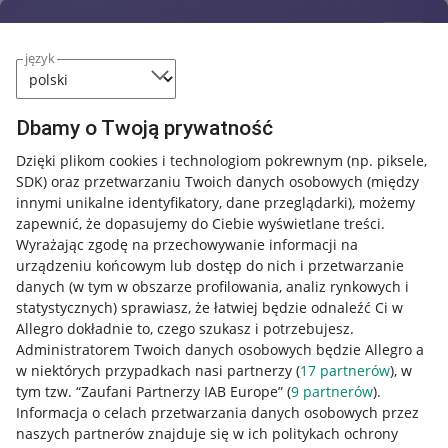
język
Dbamy o Twoją prywatność
Dzięki plikom cookies i technologiom pokrewnym
(np. piksele,
SDK)
oraz przetwarzaniu Twoich danych osobowych
(między
innymi unikalne identyfikatory, dane przeglądarki)
, możemy
zapewnić, że dopasujemy do Ciebie wyświetlane treści.
Wyrażając zgodę na przechowywanie informacji na
urządzeniu końcowym lub dostęp do nich i przetwarzanie
danych (w tym w obszarze profilowania, analiz rynkowych i
statystycznych) sprawiasz, że łatwiej będzie odnaleźć Ci w
Allegro dokładnie to, czego szukasz i potrzebujesz.
Administratorem Twoich danych osobowych będzie Allegro a
w niektórych przypadkach nasi partnerzy (
17
partnerów
), w
tym tzw. “Zaufani Partnerzy IAB Europe” (
9
partnerów
).
Przydatne informacje
Informacja o celach przetwarzania danych osobowych przez
naszych partnerów znajduje się w ich politykach ochrony