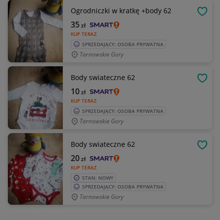
Ogrodniczki w kratkę +body 62
OBSE
35
zł
KUP TERAZ
SPRZEDAJĄCY: OSOBA PRYWATNA
Tarnowskie Gory
Body swiateczne 62
OBSE
10
zł
KUP TERAZ
SPRZEDAJĄCY: OSOBA PRYWATNA
Tarnowskie Gory
Body swiateczne 62
OBSE
20
zł
KUP TERAZ
STAN: NOWY
SPRZEDAJĄCY: OSOBA PRYWATNA
Tarnowskie Gory