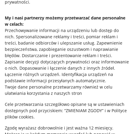
prywatności.
Jak to działa
Napisz do nas
My i nasi partnerzy możemy przetwarzać dane personalne
w celach:
Allegro Gadane dla sprzedających
Przechowywanie informacji na urządzeniu lub dostęp do
Allegro Gadane dla kupujących
nich
.
Spersonalizowane reklamy i treści, pomiar reklam i
treści, badanie odbiorców i ulepszanie usług
.
Zapewnienie
Mapa miejscowości
bezpieczeństwa, zapobieganie oszustwom i naprawianie
błędów
.
Dostarczanie i prezentowanie reklam i treści
.
Informacje prawne
Zapisanie decyzji dotyczących prywatności oraz informowanie
o nich
.
Dopasowanie i łączenie danych z innych źródeł
.
Regulamin
Łączenie różnych urządzeń
.
Identyfikacja urządzeń na
podstawie informacji przesyłanych automatycznie
.
Polityka plików "cookies"
Twoje dane personalne przetwarzamy również w celu
ułatwiania korzystania z naszych stron
Ustawienia plików "cookies"
Cele przetwarzania szczegółowo opisane są w ustawieniach
Udostępnianie lokalizacji
dostępnych pod przyciskiem: “ZMIENIAM ZGODY” i w Polityce
Informacje dla Aktu o Usługach Cyfrowych
plików cookies.
Zgodę wyrażasz dobrowolnie i jest ważna 12 miesięcy.
Pobierz aplikację