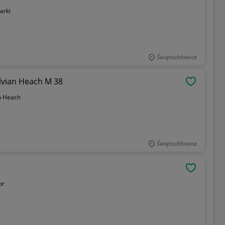
arki
Świętochłowice
ilvian Heach M 38
OBSERWU
an Heach
Świętochłowice
OBSERWU
or