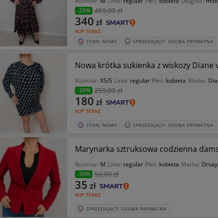
Rozmiar:
M
Linia:
regular
Płeć:
kobieta
Długość:
midi
459
,00 zł
-25%
340
zł
KUP TERAZ
STAN: NOWY
SPRZEDAJĄCY: OSOBA PRYWATNA
Nowa krótka sukienka z wiskozy Diane 
Rozmiar:
XS/S
Linia:
regular
Płeć:
kobieta
Marka:
Dia
259
,00 zł
-30%
180
zł
KUP TERAZ
STAN: NOWY
SPRZEDAJĄCY: OSOBA PRYWATNA
Marynarka sztruksowa codzienna dams
Rozmiar:
M
Linia:
regular
Płeć:
kobieta
Marka:
Orsay
50
,00 zł
-30%
35
zł
KUP TERAZ
SPRZEDAJĄCY: OSOBA PRYWATNA