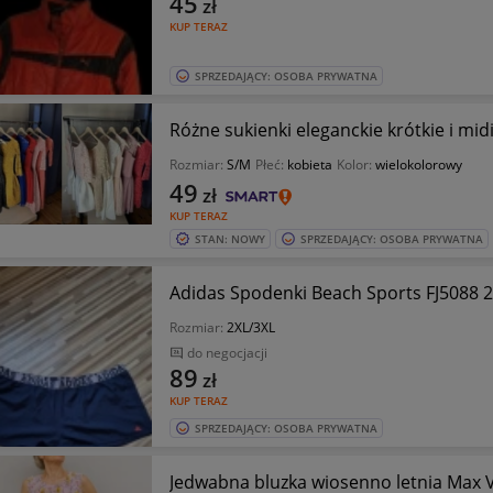
45
zł
KUP TERAZ
SPRZEDAJĄCY: OSOBA PRYWATNA
Różne sukienki eleganckie krótkie i mi
Rozmiar:
S/M
Płeć:
kobieta
Kolor:
wielokolorowy
49
zł
KUP TERAZ
STAN: NOWY
SPRZEDAJĄCY: OSOBA PRYWATNA
Adidas Spodenki Beach Sports FJ5088 
Rozmiar:
2XL/3XL
do negocjacji
89
zł
KUP TERAZ
SPRZEDAJĄCY: OSOBA PRYWATNA
Jedwabna bluzka wiosenno letnia Max 