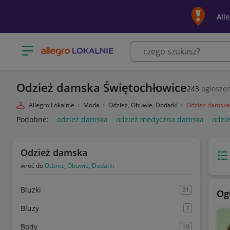
All
Otwórz menu z kategoriami
Odzież damska Świętochłowice
243
ogłoszen
Allegro Lokalnie
Moda
Odzież, Obuwie, Dodatki
Odzież damska
Podobne:
odzież damska
odzież medyczna damska
odzi
Odzież damska
Wido
wróć do
Odzież, Obuwie, Dodatki
Bluzki
31
Og
Bluzy
7
Body
19