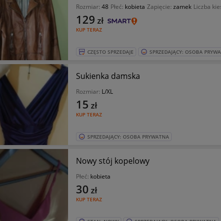
Rozmiar:
48
Płeć:
kobieta
Zapięcie:
zamek
Liczba kie
129
zł
KUP TERAZ
CZĘSTO SPRZEDAJE
SPRZEDAJĄCY: OSOBA PRYW
Sukienka damska
Rozmiar:
L/XL
15
zł
KUP TERAZ
SPRZEDAJĄCY: OSOBA PRYWATNA
Nowy stój kopelowy
Płeć:
kobieta
30
zł
KUP TERAZ