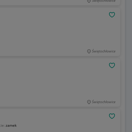
Świętochłowice
OBSERWU
Świętochłowice
OBSERWU
Świętochłowice
OBSERWU
cie:
zamek