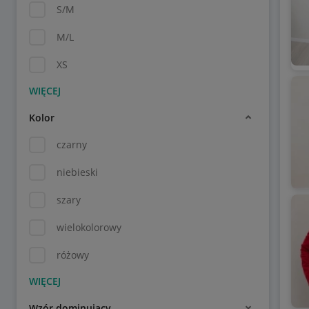
S/M
M/L
XS
Kolor
czarny
niebieski
szary
wielokolorowy
różowy
Wzór dominujący