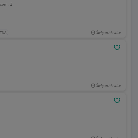
szeni:
3
Świętochłowice
ATNA
OBSERWU
Świętochłowice
OBSERWU