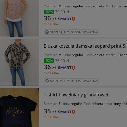
Rozmiar:
M
Linia:
regular
Płeć:
kobieta
Marka:
bez m
75
,00 zł
-52%
36
zł
KUP TERAZ
SPRZEDAJĄCY: OSOBA PRYWATNA
Bluzka koszula damska leopard print S
Rozmiar:
M
Linia:
regular
Płeć:
kobieta
Marka:
Silvi
75
,00 zł
-52%
36
zł
KUP TERAZ
SPRZEDAJĄCY: OSOBA PRYWATNA
T-shirt bawełniany granatowei
Rozmiar:
S
Linia:
regular
Płeć:
kobieta
Kolor:
inny kol
35
zł
KUP TERAZ