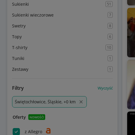
Sukienki
51
Sukienki wieczorowe
7
Swetry
8
Topy
6
T-shirty
10
Tuniki
1
Zestawy
1
Filtry
Wyczyść
Świętochłowice, Śląskie, +0 km
Oferty
NOWOŚĆ!
z Allegro