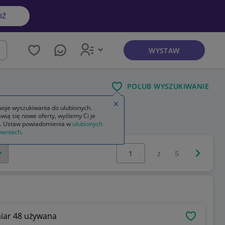
DŹ
WYSTAW
kaj
POLUB WYSZUKIWANIE
Zamknij wskazówkę
oje wyszukiwania do ulubionych.
wią się nowe oferty, wyślemy Ci je
 damska letnia
. Ustaw powiadomienia w
ulubionych
waniach
.
Wybierz stronę:
Następna 
z
5
iar 48 używana
OBSERWU