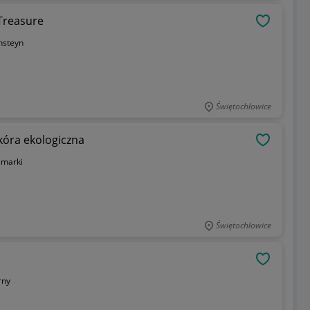
Treasure
OBSERWU
nsteyn
Świętochłowice
óra ekologiczna
OBSERWU
 marki
Świętochłowice
OBSERWU
rny