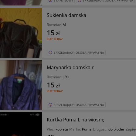
STAN: NOWY
SPRZEDAJĄCY: OSOBA PRYWATNA
Sukienka damska
Rozmiar:
M
15
zł
KUP TERAZ
SPRZEDAJĄCY: OSOBA PRYWATNA
Marynarka damska r
Rozmiar:
L/XL
15
zł
KUP TERAZ
SPRZEDAJĄCY: OSOBA PRYWATNA
Kurtka Puma L na wiosnę
Płeć:
kobieta
Marka:
Puma
Długość:
do bioder
Zapię