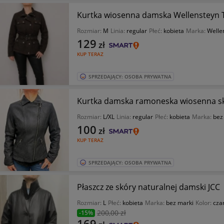
Kurtka wiosenna damska Wellensteyn 
Rozmiar:
M
Linia:
regular
Płeć:
kobieta
Marka:
Welle
129
zł
KUP TERAZ
SPRZEDAJĄCY: OSOBA PRYWATNA
Kurtka damska ramoneska wiosenna sk
Rozmiar:
L/XL
Linia:
regular
Płeć:
kobieta
Marka:
bez
100
zł
KUP TERAZ
SPRZEDAJĄCY: OSOBA PRYWATNA
Płaszcz ze skóry naturalnej damski JCC
Rozmiar:
L
Płeć:
kobieta
Marka:
bez marki
Kolor:
cza
200
,00 zł
-15%
169