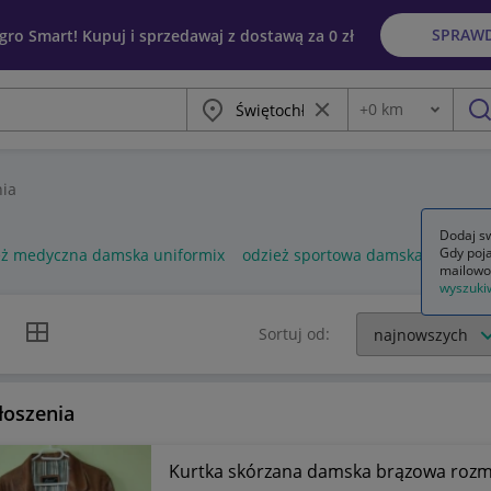
SPRAW
egro Smart! Kupuj i sprzedawaj z dostawą za 0 zł
Miasto
Wyczyść frazę
+
0
km
Odległość
szu
ia
Dodaj sw
Gdy poja
eż medyczna damska uniformix
odzież sportowa damska
odzież
mailowo
wyszuki
k listy
Widok siatki
Sortuj od:
łoszenia
Kurtka skórzana damska brązowa rozm