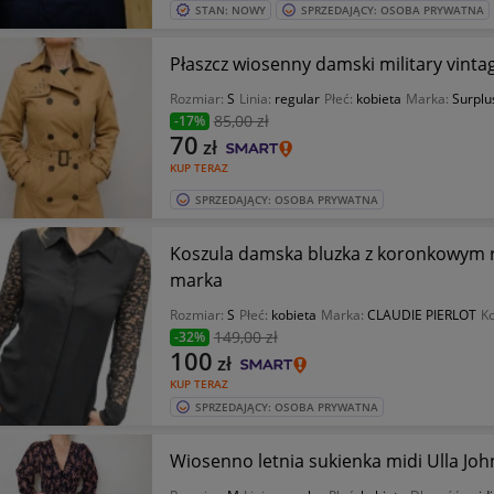
STAN: NOWY
SPRZEDAJĄCY: OSOBA PRYWATNA
Płaszcz wiosenny damski military vinta
Rozmiar:
S
Linia:
regular
Płeć:
kobieta
Marka:
Surplu
85
,00 zł
-17%
70
zł
KUP TERAZ
SPRZEDAJĄCY: OSOBA PRYWATNA
Koszula damska bluzka z koronkowym r
marka
Rozmiar:
S
Płeć:
kobieta
Marka:
CLAUDIE PIERLOT
Ko
149
,00 zł
-32%
100
zł
KUP TERAZ
SPRZEDAJĄCY: OSOBA PRYWATNA
Wiosenno letnia sukienka midi Ulla J