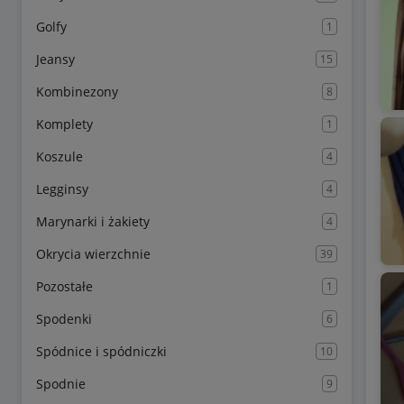
Golfy
1
Jeansy
15
Kombinezony
8
Komplety
1
Koszule
4
Legginsy
4
Marynarki i żakiety
4
Okrycia wierzchnie
39
Pozostałe
1
Spodenki
6
Spódnice i spódniczki
10
Spodnie
9