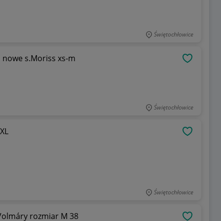
Świętochłowice
di nowe s.Moriss xs-m
OBSERWU
Świętochłowice
2XL
OBSERWU
Świętochłowice
Volmáry rozmiar M 38
OBSERWU