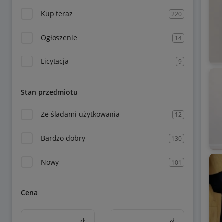
Kup teraz
220
Ogłoszenie
14
Licytacja
9
Stan przedmiotu
Ze śladami użytkowania
12
Bardzo dobry
130
Nowy
101
Cena
zł
–
zł