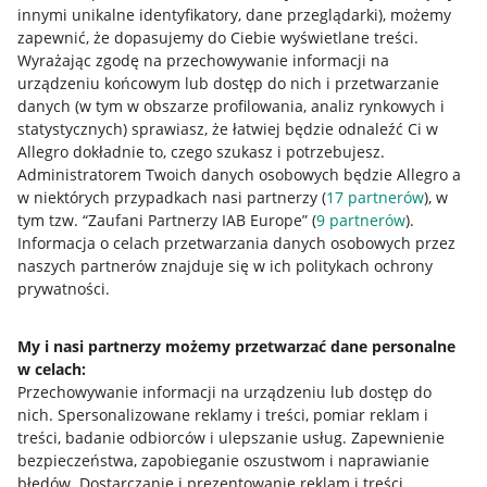
innymi unikalne identyfikatory, dane przeglądarki)
, możemy
zapewnić, że dopasujemy do Ciebie wyświetlane treści.
Wyrażając zgodę na przechowywanie informacji na
urządzeniu końcowym lub dostęp do nich i przetwarzanie
danych (w tym w obszarze profilowania, analiz rynkowych i
statystycznych) sprawiasz, że łatwiej będzie odnaleźć Ci w
Allegro dokładnie to, czego szukasz i potrzebujesz.
Administratorem Twoich danych osobowych będzie Allegro a
w niektórych przypadkach nasi partnerzy (
17
partnerów
), w
Nawigacja
tym tzw. “Zaufani Partnerzy IAB Europe” (
9
partnerów
).
Przydatne informacje
Informacja o celach przetwarzania danych osobowych przez
naszych partnerów znajduje się w ich politykach ochrony
prywatności.
Jak to działa
Napisz do nas
My i nasi partnerzy możemy przetwarzać dane personalne
w celach:
Allegro Gadane dla sprzedających
Przechowywanie informacji na urządzeniu lub dostęp do
Allegro Gadane dla kupujących
nich
.
Spersonalizowane reklamy i treści, pomiar reklam i
treści, badanie odbiorców i ulepszanie usług
.
Zapewnienie
Mapa miejscowości
bezpieczeństwa, zapobieganie oszustwom i naprawianie
błędów
.
Dostarczanie i prezentowanie reklam i treści
.