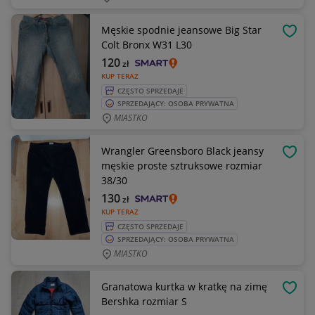
Męskie spodnie jeansowe Big Star
OBSE
Colt Bronx W31 L30
120
zł
KUP TERAZ
CZĘSTO SPRZEDAJE
SPRZEDAJĄCY: OSOBA PRYWATNA
MIASTKO
Wrangler Greensboro Black jeansy
OBSE
męskie proste sztruksowe rozmiar
38/30
130
zł
KUP TERAZ
CZĘSTO SPRZEDAJE
SPRZEDAJĄCY: OSOBA PRYWATNA
MIASTKO
Granatowa kurtka w kratkę na zimę
OBSE
Bershka rozmiar S