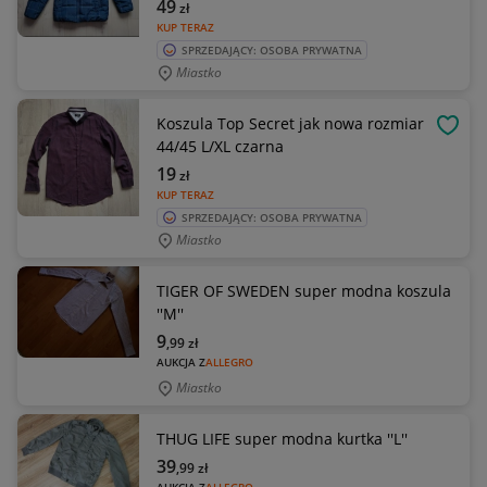
49
zł
KUP TERAZ
SPRZEDAJĄCY: OSOBA PRYWATNA
Miastko
Koszula Top Secret jak nowa rozmiar
OBSE
44/45 L/XL czarna
19
zł
KUP TERAZ
SPRZEDAJĄCY: OSOBA PRYWATNA
Miastko
TIGER OF SWEDEN super modna koszula
''M''
9
,99
zł
AUKCJA Z
ALLEGRO
Miastko
THUG LIFE super modna kurtka ''L''
39
,99
zł