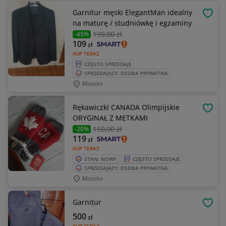
Garnitur męski ElegantMan idealny
OBSE
na maturę / studniówkę i egzaminy
199
,00 zł
-45%
109
zł
KUP TERAZ
CZĘSTO SPRZEDAJE
SPRZEDAJĄCY: OSOBA PRYWATNA
Miastko
Rękawiczki CANADA Olimpijskie
OBSE
ORYGINAŁ Z METKAMI
150
,00 zł
-20%
119
zł
KUP TERAZ
STAN: NOWY
CZĘSTO SPRZEDAJE
SPRZEDAJĄCY: OSOBA PRYWATNA
Miastko
Garnitur
OBSE
500
zł