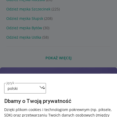
Odzież męska Szczecinek
(225)
Odzież męska Słupsk
(208)
Odzież męska Bytów
(30)
Odzież męska Ustka
(58)
POKAŻ WIĘCEJ
język
Dbamy o Twoją prywatność
Dzięki plikom cookies i technologiom pokrewnym
(np. piksele,
SDK)
oraz przetwarzaniu Twoich danych osobowych
(między