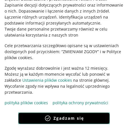
Informacje prawne
Zapisanie decyzji dotyczących prywatności oraz informowanie
o nich
.
Dopasowanie i łączenie danych z innych źródeł
.
Regulamin
Łączenie różnych urządzeń
.
Identyfikacja urządzeń na
podstawie informacji przesyłanych automatycznie
.
Polityka plików "cookies"
Twoje dane personalne przetwarzamy również w celu
ułatwiania korzystania z naszych stron
Ustawienia plików "cookies"
Cele przetwarzania szczegółowo opisane są w ustawieniach
Udostępnianie lokalizacji
dostępnych pod przyciskiem: “ZMIENIAM ZGODY” i w Polityce
Informacje dla Aktu o Usługach Cyfrowych
plików cookies.
Zgodę wyrażasz dobrowolnie i jest ważna 12 miesięcy.
Pobierz aplikację
Możesz ją w każdym momencie wycofać lub ponowić w
zakładce
Ustawienia plików cookies
na stronie głównej.
Wycofanie zgody nie wpływa na legalność uprzedniego
przetwarzania.
polityka plików cookies
polityka ochrony prywatności
Zgadzam się