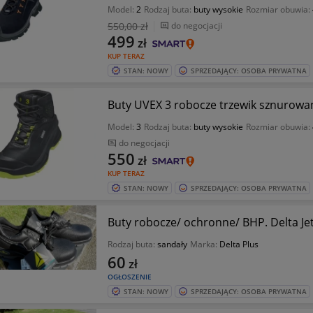
Model:
2
Rodzaj buta:
buty wysokie
Rozmiar obuwia:
550
,00 zł
do negocjacji
499
zł
KUP TERAZ
STAN: NOWY
SPRZEDAJĄCY: OSOBA PRYWATNA
Buty UVEX 3 robocze trzewik sznurowan
Model:
3
Rodzaj buta:
buty wysokie
Rozmiar obuwia:
do negocjacji
550
zł
KUP TERAZ
STAN: NOWY
SPRZEDAJĄCY: OSOBA PRYWATNA
Buty robocze/ ochronne/ BHP. Delta Jet
Rodzaj buta:
sandały
Marka:
Delta Plus
60
zł
OGŁOSZENIE
STAN: NOWY
SPRZEDAJĄCY: OSOBA PRYWATNA