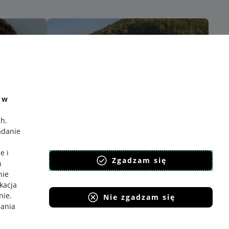
e w
ch
.
adanie
e i
Zgadzam się
h
nie
ikacja
nie
.
Nie zgadzam się
iania