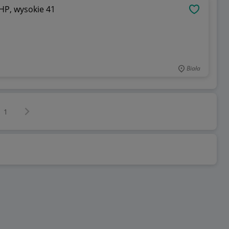
HP, wysokie 41
OBSERWU
Biała
Następna strona
z
1