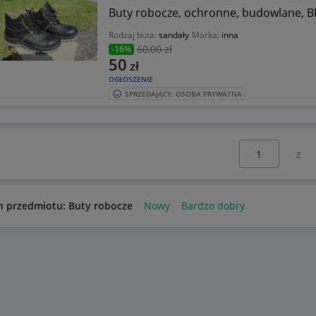
Buty robocze, ochronne, budowlane, B
Rodzaj buta:
sandały
Marka:
inna
60
,00 zł
-16%
50
zł
OGŁOSZENIE
SPRZEDAJĄCY: OSOBA PRYWATNA
Wybierz stronę:
n przedmiotu: Buty robocze
Nowy
Bardzo dobry