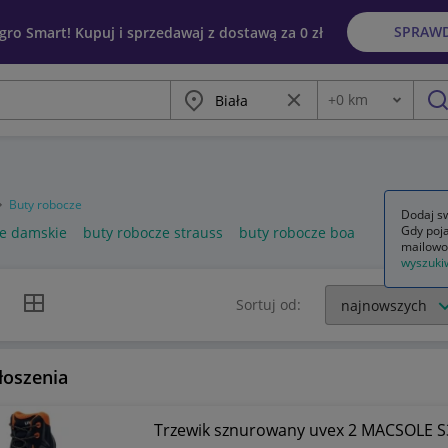
SPRAW
egro Smart! Kupuj i sprzedawaj z dostawą za 0 zł
Miasto
Wyczyść frazę
+
0
km
Odległość
szu
Buty robocze
Dodaj sw
Gdy poja
ze damskie
buty robocze strauss
buty robocze boa
mailowo
wyszuki
k listy
Widok siatki
Sortuj od:
łoszenia
Trzewik sznurowany uvex 2 MACSOLE S