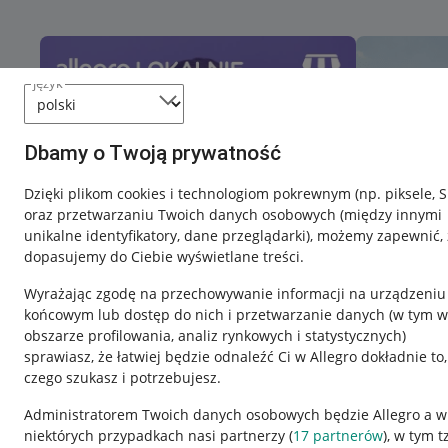
język
Dbamy o Twoją prywatność
Dzięki plikom cookies i technologiom pokrewnym
(np. piksele, 
oraz przetwarzaniu Twoich danych osobowych
(między innymi
unikalne identyfikatory, dane przeglądarki)
, możemy zapewnić, 
dopasujemy do Ciebie wyświetlane treści.
Wyrażając zgodę na przechowywanie informacji na urządzeniu
końcowym lub dostęp do nich i przetwarzanie danych (w tym w
obszarze profilowania, analiz rynkowych i statystycznych)
sprawiasz, że łatwiej będzie odnaleźć Ci w Allegro dokładnie to,
czego szukasz i potrzebujesz.
Przydatne informacje
Informacje p
Administratorem Twoich danych osobowych będzie Allegro a w
niektórych przypadkach nasi partnerzy (
17
partnerów
), w tym t
Jak to działa
Regulamin