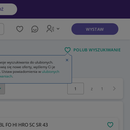
DŹ
WYSTAW
kaj
POLUB WYSZUKIWANIE
Zamknij wskazówkę
oje wyszukiwania do ulubionych.
wią się nowe oferty, wyślemy Ci je
. Ustaw powiadomienia w
ulubionych
waniach
.
Wybierz stronę:
Następna 
z
1
3L FO HI HRO SC SR 43
OBSERWU