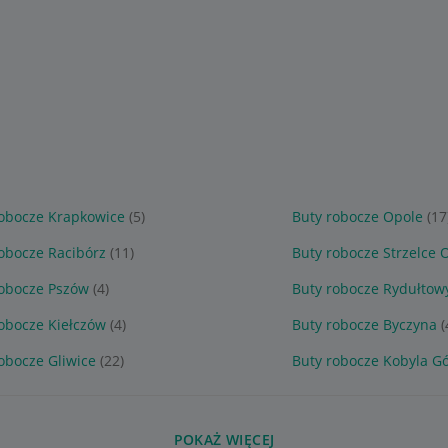
robocze Krapkowice
(5)
Buty robocze Opole
(17
obocze Racibórz
(11)
Buty robocze Strzelce 
robocze Pszów
(4)
Buty robocze Rydułtow
obocze Kiełczów
(4)
Buty robocze Byczyna
(
obocze Gliwice
(22)
Buty robocze Kobyla G
POKAŻ WIĘCEJ