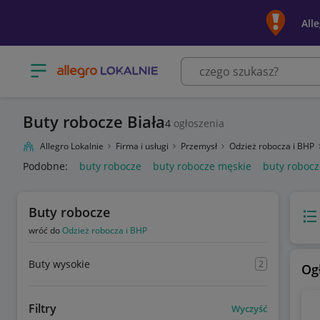
All
Otwórz menu z kategoriami
Buty robocze Biała
4
ogłoszenia
Allegro Lokalnie
Firma i usługi
Przemysł
Odzież robocza i BHP
Podobne:
buty robocze
buty robocze męskie
buty roboc
Buty robocze
Wido
wróć do
Odzież robocza i BHP
Buty wysokie
2
Og
Filtry
Wyczyść