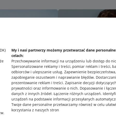
SDK)
My i nasi partnerzy możemy przetwarzać dane personaln
celach:
że
Przechowywanie informacji na urządzeniu lub dostęp do ni
Spersonalizowane reklamy i treści, pomiar reklam i treści, b
odbiorców i ulepszanie usług
.
Zapewnienie bezpieczeństwa,
zapobieganie oszustwom i naprawianie błędów
.
Dostarczani
prezentowanie reklam i treści
.
Zapisanie decyzji dotyczącyc
prywatności oraz informowanie o nich
.
Dopasowanie i łącze
danych z innych źródeł
.
Łączenie różnych urządzeń
.
Identyf
urządzeń na podstawie informacji przesyłanych automatycz
rawne
Pobierz aplikację
Twoje dane personalne przetwarzamy również w celu ułatw
korzystania z naszych stron
zw.