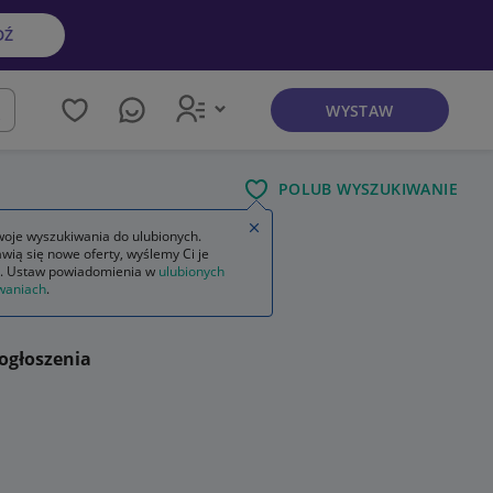
DŹ
WYSTAW
kaj
POLUB WYSZUKIWANIE
Zamknij wskazówkę
oje wyszukiwania do ulubionych.
wią się nowe oferty, wyślemy Ci je
. Ustaw powiadomienia w
ulubionych
waniach
.
ogłoszenia