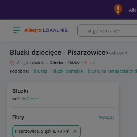
All
Otwórz menu z kategoriami
Bluzki dziecięce - Pisarzowice
0
ogłoszeń
Allegro Lokalnie
Dziecko
Odzież
Bluzki
Podobne:
bluzka
bluzki damskie
bluzki na ramiączkach 
Bluzki
wróć do
Odzież
Filtry
Wyczyść
Pisarzowice, Śląskie, +0 km