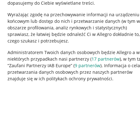
dopasujemy do Ciebie wyświetlane treści.
Wyrażając zgodę na przechowywanie informacji na urządzeniu
końcowym lub dostęp do nich i przetwarzanie danych (w tym w
obszarze profilowania, analiz rynkowych i statystycznych)
sprawiasz, że łatwiej będzie odnaleźć Ci w Allegro dokładnie to,
czego szukasz i potrzebujesz.
Przydatne informacje
Informacje p
Administratorem Twoich danych osobowych będzie Allegro a w
niektórych przypadkach nasi partnerzy (
17
partnerów
), w tym t
Jak to działa
Regulamin
“Zaufani Partnerzy IAB Europe” (
9
partnerów
). Informacja o cel
Napisz do nas
Polityka plików
przetwarzania danych osobowych przez naszych partnerów
znajduje się w ich politykach ochrony prywatności.
Allegro Gadane dla sprzedających
Ustawienia plik
Allegro Gadane dla kupujących
Udostępnianie l
Mapa miejscowości
Informacje dla
Korzystanie z serwisu oznacza akceptację
regulaminu
.