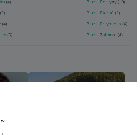
cim
(4)
Bluzki Roczyny
(10)
(9)
Bluzki Bieruń
(6)
e
(4)
Bluzki Przybędza
(4)
ice
(5)
Bluzki Zaborze
(4)
e w
ch
.