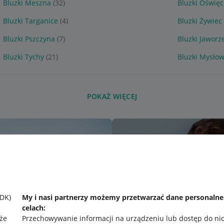
Bluzki Meszna
(32)
Bluzki Oświę
Bluzki Targanice
(4)
Bluzki Żywiec
Bluzki Pszczyna
(7)
Bluzki Jaworz
Bluzki Tychy
(21)
Bluzki Mysłow
POKAŻ WIĘCEJ
SDK)
My i nasi partnerzy możemy przetwarzać dane personaln
celach:
że
Przechowywanie informacji na urządzeniu lub dostęp do ni