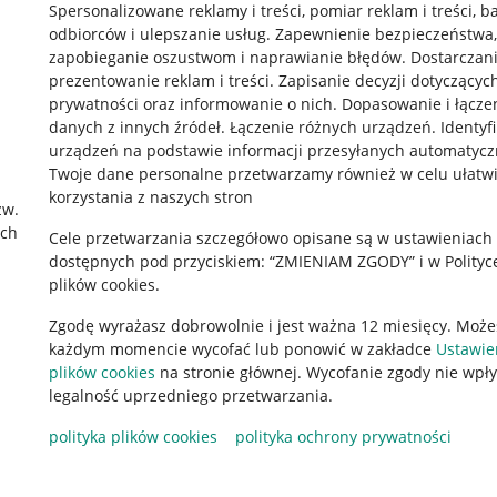
Spersonalizowane reklamy i treści, pomiar reklam i treści, b
odbiorców i ulepszanie usług
.
Zapewnienie bezpieczeństwa,
zapobieganie oszustwom i naprawianie błędów
.
Dostarczani
prezentowanie reklam i treści
.
Zapisanie decyzji dotyczącyc
prywatności oraz informowanie o nich
.
Dopasowanie i łącze
danych z innych źródeł
.
Łączenie różnych urządzeń
.
Identyf
urządzeń na podstawie informacji przesyłanych automatycz
rawne
Pobierz aplikację
Twoje dane personalne przetwarzamy również w celu ułatw
korzystania z naszych stron
zw.
ach
Cele przetwarzania szczegółowo opisane są w ustawieniach
 "cookies"
dostępnych pod przyciskiem: “ZMIENIAM ZGODY” i w Polityc
plików cookies.
ów "cookies"
Zgodę wyrażasz dobrowolnie i jest ważna 12 miesięcy. Może
okalizacji
każdym momencie wycofać lub ponowić w zakładce
Ustawie
 Aktu o Usługach Cyfrowych
plików cookies
na stronie głównej. Wycofanie zgody nie wpł
legalność uprzedniego przetwarzania.
polityka plików cookies
polityka ochrony prywatności