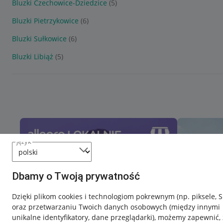
Bluzki Czechowice-Dziedzice
(5)
Bluzki Pietrzykowice
(6)
Bluzki Sułkowice
(6)
Bluzki Libiąż
(5)
język
Dbamy o Twoją prywatność
Dzięki plikom cookies i technologiom pokrewnym
(np. piksele, 
oraz przetwarzaniu Twoich danych osobowych
(między innymi
unikalne identyfikatory, dane przeglądarki)
, możemy zapewnić, 