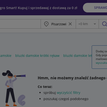
SPRAW
egro Smart! Kupuj i sprzedawaj z dostawą za 0 zł
Miasto
Wyczyść frazę
+
0
km
Odległość
szu
Dodaj sw
Gdy poja
damskie
bluzki damskie krótki rękaw
bluzki damskie letnie
mailowo
wyszuki
Hmm, nie możemy znaleźć żadnego 
Co teraz:
spróbuj
wyczyścić filtry
poszukaj czegoś podobnego