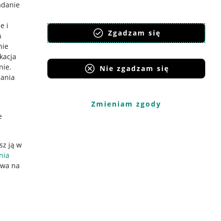
adanie
e i
Zgadzam się
h
nie
ikacja
nie
.
Nie zgadzam się
iania
Zmieniam zgody
e
sz ją w
nia
ywa na