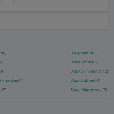
Następna strona
z
1
e
(6)
Bluzy Mierzyn
(6)
4)
Bluzy Dobra
(11)
0)
Bluzy Świnoujście
(12)
 Pomorskie
(7)
Bluzy Słubice
(14)
c
(7)
Bluzy Międzyrzecz
(7)