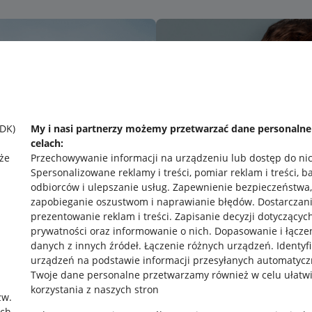
SDK)
My i nasi partnerzy możemy przetwarzać dane personaln
celach:
że
Przechowywanie informacji na urządzeniu lub dostęp do ni
Spersonalizowane reklamy i treści, pomiar reklam i treści, b
odbiorców i ulepszanie usług
.
Zapewnienie bezpieczeństwa,
zapobieganie oszustwom i naprawianie błędów
.
Dostarczani
prezentowanie reklam i treści
.
Zapisanie decyzji dotyczącyc
prywatności oraz informowanie o nich
.
Dopasowanie i łącze
danych z innych źródeł
.
Łączenie różnych urządzeń
.
Identyf
urządzeń na podstawie informacji przesyłanych automatycz
rawne
Pobierz aplikację
Twoje dane personalne przetwarzamy również w celu ułatw
korzystania z naszych stron
zw.
ach