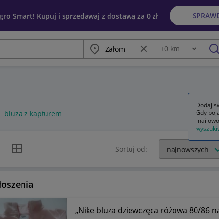
SPRAW
egro Smart! Kupuj i sprzedawaj z dostawą za 0 zł
Miasto
Wyczyść frazę
+
0
km
Odległość
szu
Dodaj sw
Gdy poja
bluza z kapturem
mailowo
wyszuki
k listy
Widok siatki
Sortuj od:
łoszenia
„Nike bluza dziewczęca różowa 80/86 n