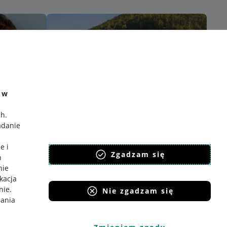
e w
ch
.
adanie
e i
Zgadzam się
h
nie
ikacja
nie
.
Nie zgadzam się
iania