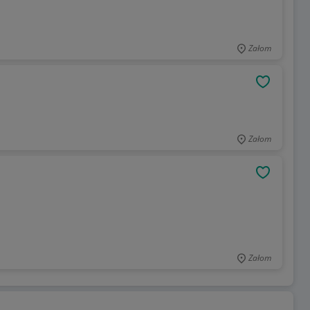
Załom
OBSERWU
Załom
OBSERWU
Załom