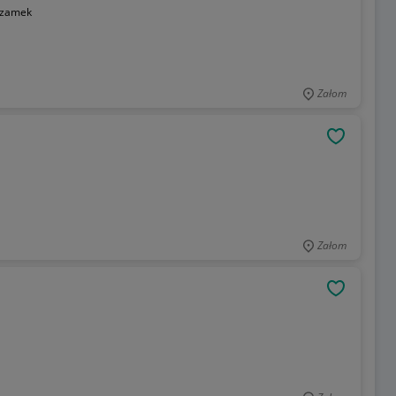
zamek
Załom
OBSERWU
Załom
OBSERWU