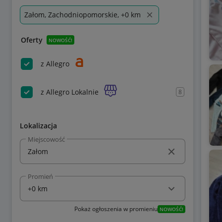
Załom, Zachodniopomorskie, +0 km
Oferty
NOWOŚĆ!
z Allegro
z Allegro Lokalnie
8
Lokalizacja
Miejscowość
Promień
Pokaż ogłoszenia w promieniu
NOWOŚĆ!