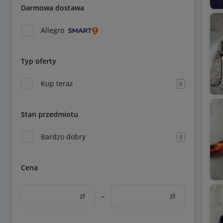
Darmowa dostawa
Allegro
Typ oferty
Kup teraz
8
Stan przedmiotu
Bardzo dobry
8
Cena
zł
–
zł