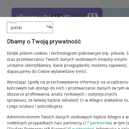
język
Dbamy o Twoją prywatność
Dzięki plikom cookies i technologiom pokrewnym
(np. piksele, 
oraz przetwarzaniu Twoich danych osobowych
(między innymi
unikalne identyfikatory, dane przeglądarki)
, możemy zapewnić, 
dopasujemy do Ciebie wyświetlane treści.
Wyrażając zgodę na przechowywanie informacji na urządzeniu
końcowym lub dostęp do nich i przetwarzanie danych (w tym w
obszarze profilowania, analiz rynkowych i statystycznych)
sprawiasz, że łatwiej będzie odnaleźć Ci w Allegro dokładnie to,
czego szukasz i potrzebujesz.
Przydatne informacje
Informacje p
Administratorem Twoich danych osobowych będzie Allegro a w
niektórych przypadkach nasi partnerzy (
17
partnerów
), w tym t
Jak to działa
Regulamin
“Zaufani Partnerzy IAB Europe” (
9
partnerów
). Informacja o cel