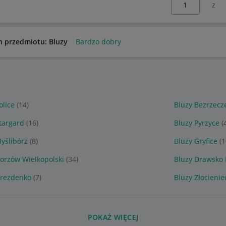
n przedmiotu: Bluzy
Bardzo dobry
olice
(14)
Bluzy Bezrzecz
targard
(16)
Bluzy Pyrzyce
(
yślibórz
(8)
Bluzy Gryfice
(1
orzów Wielkopolski
(34)
Bluzy Drawsko
Drezdenko
(7)
Bluzy Złocienie
POKAŻ WIĘCEJ