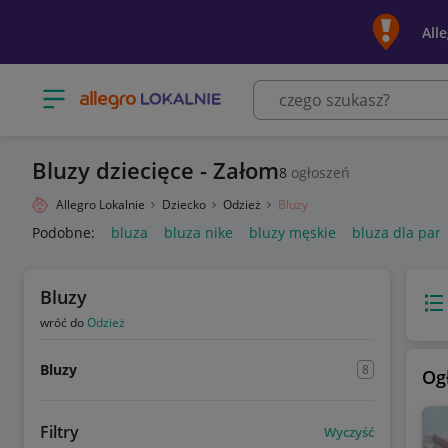
All
Otwórz menu z kategoriami
Bluzy dziecięce - Załom
8
ogłoszeń
Allegro Lokalnie
Dziecko
Odzież
Bluzy
Podobne:
bluza
bluza nike
bluzy męskie
bluza dla par
Bluzy
Wido
wróć do
Odzież
Bluzy
8
Og
Filtry
Wyczyść