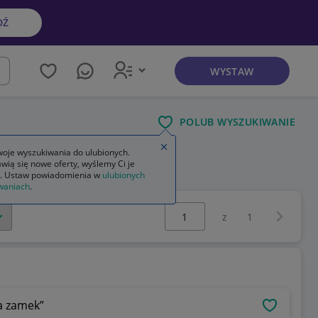
DŹ
WYSTAW
kaj
POLUB WYSZUKIWANIE
Zamknij wskazówkę
oje wyszukiwania do ulubionych.
wią się nowe oferty, wyślemy Ci je
. Ustaw powiadomienia w
ulubionych
waniach
.
Wybierz stronę:
Następna 
z
1
a zamek”
OBSERWU