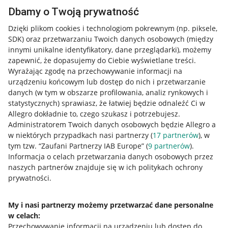
Dbamy o Twoją prywatność
Dzięki plikom cookies i technologiom pokrewnym
(np. piksele,
SDK)
oraz przetwarzaniu Twoich danych osobowych
(między
innymi unikalne identyfikatory, dane przeglądarki)
, możemy
zapewnić, że dopasujemy do Ciebie wyświetlane treści.
Wyrażając zgodę na przechowywanie informacji na
urządzeniu końcowym lub dostęp do nich i przetwarzanie
danych (w tym w obszarze profilowania, analiz rynkowych i
statystycznych) sprawiasz, że łatwiej będzie odnaleźć Ci w
Allegro dokładnie to, czego szukasz i potrzebujesz.
Administratorem Twoich danych osobowych będzie Allegro a
w niektórych przypadkach nasi partnerzy (
17
partnerów
), w
tym tzw. “Zaufani Partnerzy IAB Europe” (
9
partnerów
).
Przydatne informacje
Informacja o celach przetwarzania danych osobowych przez
naszych partnerów znajduje się w ich politykach ochrony
prywatności.
Jak to działa
Napisz do nas
My i nasi partnerzy możemy przetwarzać dane personalne
w celach:
Allegro Gadane dla sprzedających
Przechowywanie informacji na urządzeniu lub dostęp do