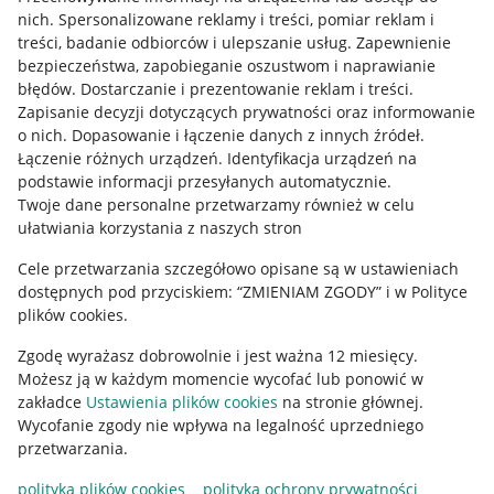
Allegro Gadane dla kupujących
nich
.
Spersonalizowane reklamy i treści, pomiar reklam i
treści, badanie odbiorców i ulepszanie usług
.
Zapewnienie
Mapa miejscowości
bezpieczeństwa, zapobieganie oszustwom i naprawianie
błędów
.
Dostarczanie i prezentowanie reklam i treści
.
Informacje prawne
Zapisanie decyzji dotyczących prywatności oraz informowanie
o nich
.
Dopasowanie i łączenie danych z innych źródeł
.
Regulamin
Łączenie różnych urządzeń
.
Identyfikacja urządzeń na
podstawie informacji przesyłanych automatycznie
.
Polityka plików "cookies"
Twoje dane personalne przetwarzamy również w celu
ułatwiania korzystania z naszych stron
Ustawienia plików "cookies"
Cele przetwarzania szczegółowo opisane są w ustawieniach
Udostępnianie lokalizacji
dostępnych pod przyciskiem: “ZMIENIAM ZGODY” i w Polityce
Informacje dla Aktu o Usługach Cyfrowych
plików cookies.
Zgodę wyrażasz dobrowolnie i jest ważna 12 miesięcy.
Pobierz aplikację
Możesz ją w każdym momencie wycofać lub ponowić w
zakładce
Ustawienia plików cookies
na stronie głównej.
Wycofanie zgody nie wpływa na legalność uprzedniego
przetwarzania.
polityka plików cookies
polityka ochrony prywatności