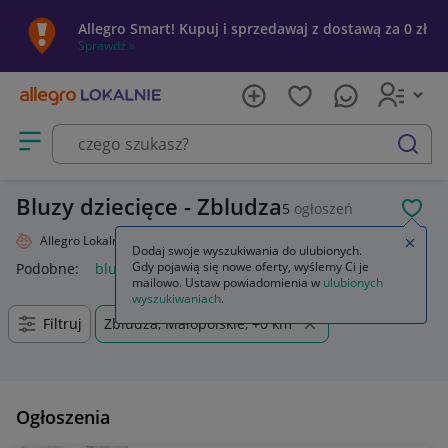
Allegro Smart! Kupuj i sprzedawaj z dostawą za 0 zł
Sprawdź »
Otwórz menu z kategoriami
szukaj
Bluzy dziecięce - Zbludza
5
ogłoszeń
POL
Allegro Lokalnie
Dziecko
Odzież
Bluzy
Zamkn
Dodaj swoje wyszukiwania do ulubionych.
Gdy pojawią się nowe oferty, wyślemy Ci je
Podobne:
bluza
bluza nike
bluzy męskie
bluza dla par
mailowo. Ustaw powiadomienia w
ulubionych
wyszukiwaniach
.
Filtruj
Zbludza, Małopolskie, +0 km
Ogłoszenia