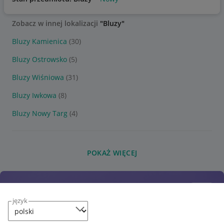
Zobacz w innej lokalizacji
"Bluzy"
Bluzy Kamienica
(30)
Bluzy Ostrowsko
(5)
Bluzy Wiśniowa
(31)
Bluzy Iwkowa
(8)
Bluzy Nowy Targ
(4)
POKAŻ WIĘCEJ
język