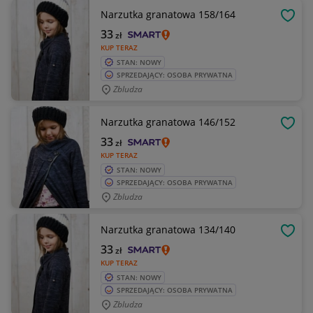
Narzutka granatowa 158/164
OBSE
33
zł
KUP TERAZ
STAN: NOWY
SPRZEDAJĄCY: OSOBA PRYWATNA
Zbludza
Narzutka granatowa 146/152
OBSE
33
zł
KUP TERAZ
STAN: NOWY
SPRZEDAJĄCY: OSOBA PRYWATNA
Zbludza
Narzutka granatowa 134/140
OBSE
33
zł
KUP TERAZ
STAN: NOWY
SPRZEDAJĄCY: OSOBA PRYWATNA
Zbludza