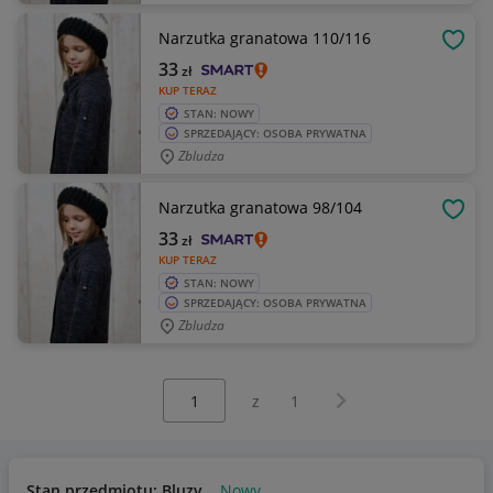
Narzutka granatowa 110/116
OBSE
33
zł
KUP TERAZ
STAN: NOWY
SPRZEDAJĄCY: OSOBA PRYWATNA
Zbludza
Narzutka granatowa 98/104
OBSE
33
zł
KUP TERAZ
STAN: NOWY
SPRZEDAJĄCY: OSOBA PRYWATNA
Zbludza
Wybierz stronę:
Następna strona
z
1
Stan przedmiotu: Bluzy
Nowy