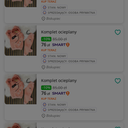
KUP TERAZ
STAN: NOWY
SPRZEDAJĄCY: OSOBA PRYWATNA
Biskupiec
Komplet ocieplany
OBSE
85
,00 zł
-10%
76
zł
KUP TERAZ
STAN: NOWY
SPRZEDAJĄCY: OSOBA PRYWATNA
Biskupiec
Komplet ocieplany
OBSE
85
,00 zł
-10%
76
zł
KUP TERAZ
STAN: NOWY
SPRZEDAJĄCY: OSOBA PRYWATNA
Biskupiec