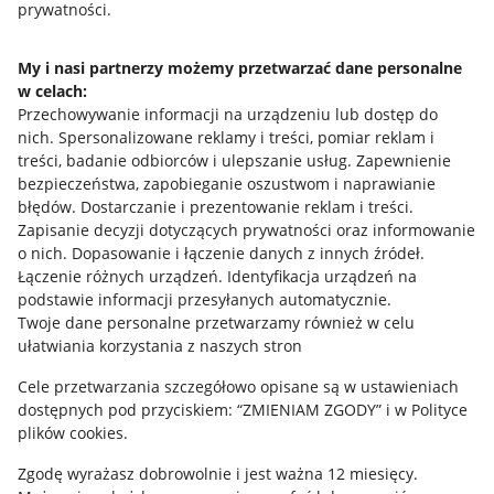
prywatności.
Jak to działa
Napisz do nas
My i nasi partnerzy możemy przetwarzać dane personalne
w celach:
Allegro Gadane dla sprzedających
Przechowywanie informacji na urządzeniu lub dostęp do
Allegro Gadane dla kupujących
nich
.
Spersonalizowane reklamy i treści, pomiar reklam i
treści, badanie odbiorców i ulepszanie usług
.
Zapewnienie
Mapa miejscowości
bezpieczeństwa, zapobieganie oszustwom i naprawianie
błędów
.
Dostarczanie i prezentowanie reklam i treści
.
Informacje prawne
Zapisanie decyzji dotyczących prywatności oraz informowanie
o nich
.
Dopasowanie i łączenie danych z innych źródeł
.
Regulamin
Łączenie różnych urządzeń
.
Identyfikacja urządzeń na
podstawie informacji przesyłanych automatycznie
.
Polityka plików "cookies"
Twoje dane personalne przetwarzamy również w celu
ułatwiania korzystania z naszych stron
Ustawienia plików "cookies"
Cele przetwarzania szczegółowo opisane są w ustawieniach
Udostępnianie lokalizacji
dostępnych pod przyciskiem: “ZMIENIAM ZGODY” i w Polityce
Informacje dla Aktu o Usługach Cyfrowych
plików cookies.
Zgodę wyrażasz dobrowolnie i jest ważna 12 miesięcy.
Pobierz aplikację