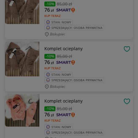
85
,00 zł
-10%
76
zł
KUP TERAZ
STAN: NOWY
SPRZEDAJĄCY: OSOBA PRYWATNA
Biskupiec
Komplet ocieplany
OBSE
85
,00 zł
-10%
76
zł
KUP TERAZ
STAN: NOWY
SPRZEDAJĄCY: OSOBA PRYWATNA
Biskupiec
Komplet ocieplany
OBSE
85
,00 zł
-10%
76
zł
KUP TERAZ
STAN: NOWY
SPRZEDAJĄCY: OSOBA PRYWATNA