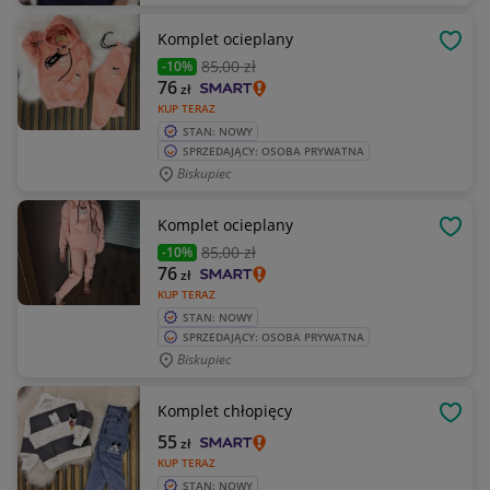
Komplet ocieplany
OBSE
85
,00 zł
-10%
76
zł
KUP TERAZ
STAN: NOWY
SPRZEDAJĄCY: OSOBA PRYWATNA
Biskupiec
Komplet ocieplany
OBSE
85
,00 zł
-10%
76
zł
KUP TERAZ
STAN: NOWY
SPRZEDAJĄCY: OSOBA PRYWATNA
Biskupiec
Komplet chłopięcy
OBSE
55
zł
KUP TERAZ
STAN: NOWY