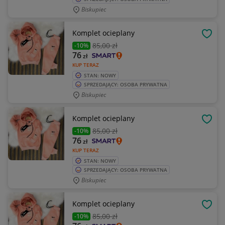
Biskupiec
Komplet ocieplany
OBSE
85
,00 zł
-10%
76
zł
KUP TERAZ
STAN: NOWY
SPRZEDAJĄCY: OSOBA PRYWATNA
Biskupiec
Komplet ocieplany
OBSE
85
,00 zł
-10%
76
zł
KUP TERAZ
STAN: NOWY
SPRZEDAJĄCY: OSOBA PRYWATNA
Biskupiec
Komplet ocieplany
OBSE
85
,00 zł
-10%