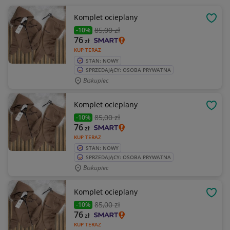
Komplet ocieplany
OBSE
85
,00 zł
-10%
76
zł
KUP TERAZ
STAN: NOWY
SPRZEDAJĄCY: OSOBA PRYWATNA
Biskupiec
Komplet ocieplany
OBSE
85
,00 zł
-10%
76
zł
KUP TERAZ
STAN: NOWY
SPRZEDAJĄCY: OSOBA PRYWATNA
Biskupiec
Komplet ocieplany
OBSE
85
,00 zł
-10%
76
zł
KUP TERAZ