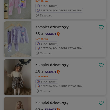
KUP TERAZ
STAN: NOWY
SPRZEDAJĄCY: OSOBA PRYWATNA
Biskupiec
Komplet dziewczęcy
OBSE
55
zł
KUP TERAZ
STAN: NOWY
SPRZEDAJĄCY: OSOBA PRYWATNA
Biskupiec
Komplet dziewczęcy
OBSE
45
zł
KUP TERAZ
STAN: NOWY
SPRZEDAJĄCY: OSOBA PRYWATNA
Biskupiec
Komplet dziewczęcy
OBSE
60
zł