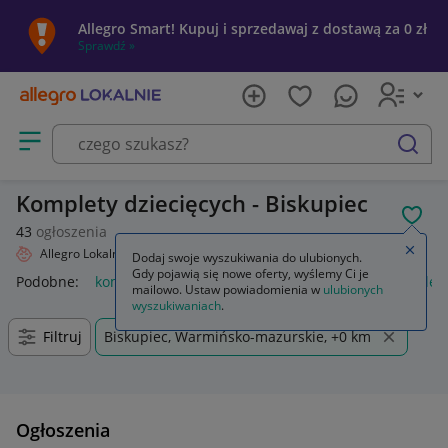
Allegro Smart! Kupuj i sprzedawaj z dostawą za 0 zł
Sprawdź »
Otwórz menu z kategoriami
szukaj
Komplety dziecięcych - Biskupiec
POL
43
ogłoszenia
Zamkn
Allegro Lokalnie
Dziecko
Odzież
Komplety
Dodaj swoje wyszukiwania do ulubionych.
Gdy pojawią się nowe oferty, wyślemy Ci je
Podobne:
komplety pościeli
komplety niemowlęce
komplety
mailowo. Ustaw powiadomienia w
ulubionych
wyszukiwaniach
.
Filtruj
Biskupiec, Warmińsko-mazurskie, +0 km
Ogłoszenia