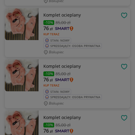
Biskupiec
Komplet ocieplany
OBSE
85
,00 zł
-10%
76
zł
KUP TERAZ
STAN: NOWY
SPRZEDAJĄCY: OSOBA PRYWATNA
Biskupiec
Komplet ocieplany
OBSE
85
,00 zł
-10%
76
zł
KUP TERAZ
STAN: NOWY
SPRZEDAJĄCY: OSOBA PRYWATNA
Biskupiec
Komplet ocieplany
OBSE
85
,00 zł
-10%
76
zł