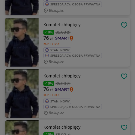
SPRZEDAJĄCY: OSOBA PRYWATNA
Biskupiec
Komplet chłopięcy
OBSE
85
,00 zł
-10%
76
zł
KUP TERAZ
STAN: NOWY
SPRZEDAJĄCY: OSOBA PRYWATNA
Biskupiec
Komplet chłopięcy
OBSE
85
,00 zł
-10%
76
zł
KUP TERAZ
STAN: NOWY
SPRZEDAJĄCY: OSOBA PRYWATNA
Biskupiec
Komplet chłopięcy
OBSE
85
,00 zł
-10%