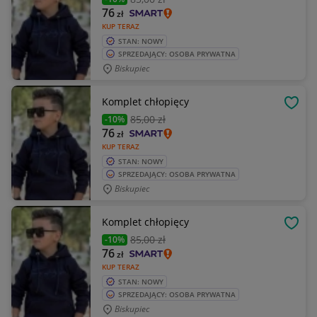
76
zł
KUP TERAZ
STAN: NOWY
SPRZEDAJĄCY: OSOBA PRYWATNA
Biskupiec
Komplet chłopięcy
OBSE
85
,00 zł
-10%
76
zł
KUP TERAZ
STAN: NOWY
SPRZEDAJĄCY: OSOBA PRYWATNA
Biskupiec
Komplet chłopięcy
OBSE
85
,00 zł
-10%
76
zł
KUP TERAZ
STAN: NOWY
SPRZEDAJĄCY: OSOBA PRYWATNA
Biskupiec