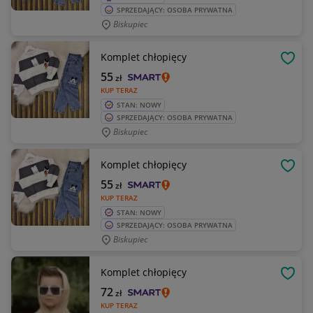
SPRZEDAJĄCY: OSOBA PRYWATNA
Biskupiec
Komplet chłopięcy
OBSE
55
zł
KUP TERAZ
STAN: NOWY
SPRZEDAJĄCY: OSOBA PRYWATNA
Biskupiec
Komplet chłopięcy
OBSE
55
zł
KUP TERAZ
STAN: NOWY
SPRZEDAJĄCY: OSOBA PRYWATNA
Biskupiec
Komplet chłopięcy
OBSE
72
zł
KUP TERAZ