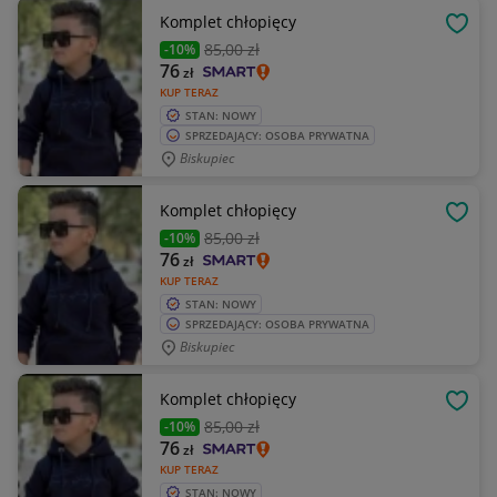
Komplet chłopięcy
OBSE
85
,00 zł
-10%
76
zł
KUP TERAZ
STAN: NOWY
SPRZEDAJĄCY: OSOBA PRYWATNA
Biskupiec
Komplet chłopięcy
OBSE
85
,00 zł
-10%
76
zł
KUP TERAZ
STAN: NOWY
SPRZEDAJĄCY: OSOBA PRYWATNA
Biskupiec
Komplet chłopięcy
OBSE
85
,00 zł
-10%
76
zł
KUP TERAZ
STAN: NOWY