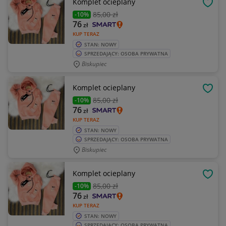
Komplet ocieplany
OBSE
85
,00 zł
-10%
76
zł
KUP TERAZ
STAN: NOWY
SPRZEDAJĄCY: OSOBA PRYWATNA
Biskupiec
Komplet ocieplany
OBSE
85
,00 zł
-10%
76
zł
KUP TERAZ
STAN: NOWY
SPRZEDAJĄCY: OSOBA PRYWATNA
Biskupiec
Komplet ocieplany
OBSE
85
,00 zł
-10%
76
zł
KUP TERAZ
STAN: NOWY
SPRZEDAJĄCY: OSOBA PRYWATNA