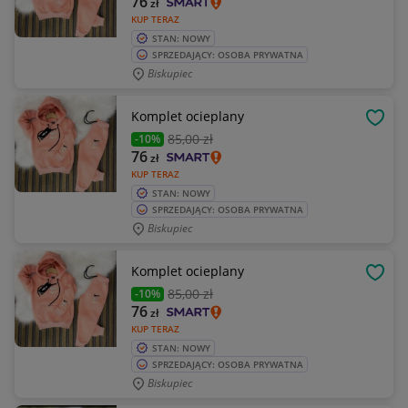
76
zł
KUP TERAZ
STAN: NOWY
SPRZEDAJĄCY: OSOBA PRYWATNA
Biskupiec
Komplet ocieplany
OBSE
85
,00 zł
-10%
76
zł
KUP TERAZ
STAN: NOWY
SPRZEDAJĄCY: OSOBA PRYWATNA
Biskupiec
Komplet ocieplany
OBSE
85
,00 zł
-10%
76
zł
KUP TERAZ
STAN: NOWY
SPRZEDAJĄCY: OSOBA PRYWATNA
Biskupiec