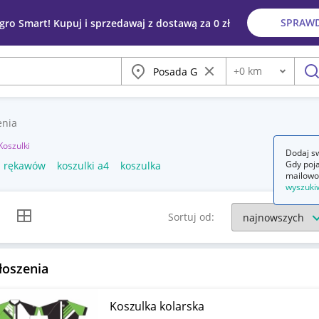
SPRAW
egro Smart! Kupuj i sprzedawaj z dostawą za 0 zł
Miasto
Wyczyść frazę
+
0
km
Odległość
szu
enia
Koszulki
Dodaj sw
Gdy poja
z rękawów
koszulki a4
koszulka
mailowo
wyszuki
k listy
Widok siatki
Sortuj od:
łoszenia
Koszulka kolarska