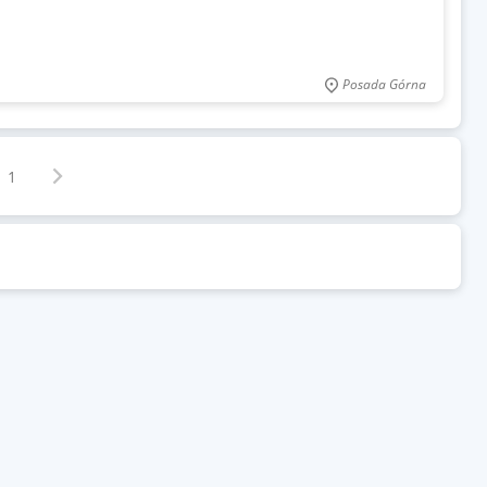
Posada Górna
Następna strona
z
1