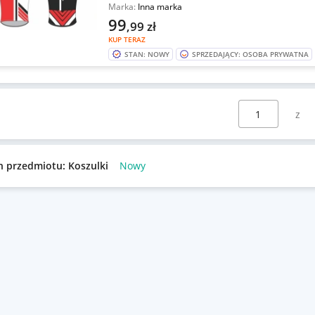
Marka:
Inna marka
99
,99
zł
KUP TERAZ
STAN: NOWY
SPRZEDAJĄCY: OSOBA PRYWATNA
Wybierz stronę:
n przedmiotu: Koszulki
Nowy