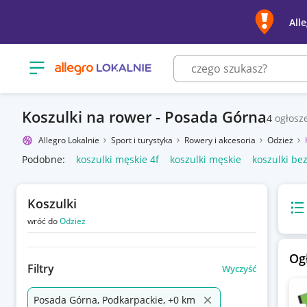
All
Otwórz menu z kategoriami
Koszulki na rower - Posada Górna
4
ogłosz
Allegro Lokalnie
Sport i turystyka
Rowery i akcesoria
Odzież
Podobne:
koszulki męskie 4f
koszulki męskie
koszulki be
Koszulki
Wido
wróć do
Odzież
Og
Filtry
Wyczyść
Posada Górna, Podkarpackie, +0 km