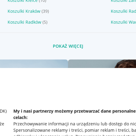
Koszulki Kielce
(10)
Koszulki Za
Koszulki Kraków
(39)
Koszulki Ra
Koszulki Radków
(5)
Koszulki Wa
POKAŻ WIĘCEJ
SDK)
My i nasi partnerzy możemy przetwarzać dane personaln
celach:
że
Przechowywanie informacji na urządzeniu lub dostęp do ni
Spersonalizowane reklamy i treści, pomiar reklam i treści, b