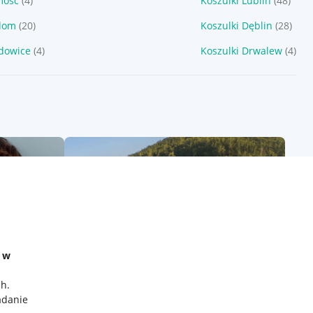
mość
(4)
Koszulki Lublin
(48)
dom
(20)
Koszulki Dęblin
(28)
dowice
(4)
Koszulki Drwalew
(4)
e w
ch
.
adanie