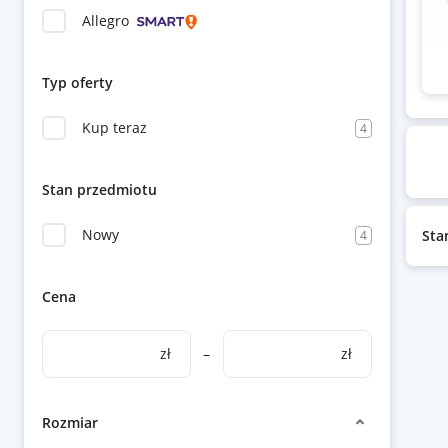
Allegro
Typ oferty
Kup teraz
4
Stan przedmiotu
Nowy
Sta
4
Cena
zł
–
zł
Rozmiar