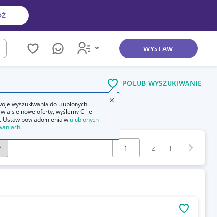
DŹ
WYSTAW
kaj
POLUB WYSZUKIWANIE
Zamknij wskazówkę
oje wyszukiwania do ulubionych.
wią się nowe oferty, wyślemy Ci je
. Ustaw powiadomienia w
ulubionych
waniach
.
Wybierz stronę:
Następna 
z
1
OBSERWU