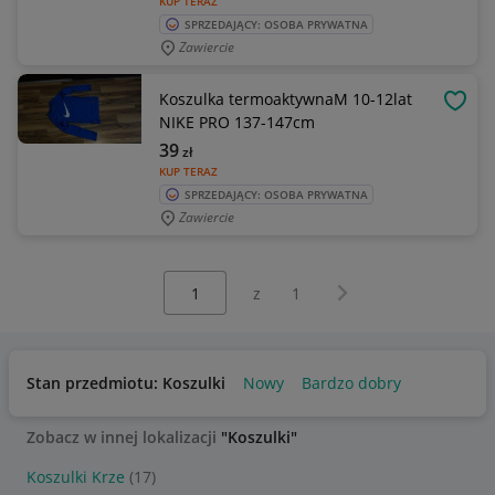
KUP TERAZ
SPRZEDAJĄCY: OSOBA PRYWATNA
Zawiercie
Koszulka termoaktywnaM 10-12lat
OBSE
NIKE PRO 137-147cm
39
zł
KUP TERAZ
SPRZEDAJĄCY: OSOBA PRYWATNA
Zawiercie
Wybierz stronę:
Następna strona
z
1
Stan przedmiotu: Koszulki
Nowy
Bardzo dobry
Zobacz w innej lokalizacji
"Koszulki"
Koszulki Krze
(17)