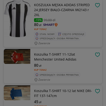
KOSZULKA MĘSKA ADIDAS STRIPED
OBSE
24 JERSEY BIAŁO-CZARNA IW2143 r
2XL
99
,00 zł
-19%
80
zł
KUP TERAZ
STAN: NOWY
CZĘSTO SPRZEDAJE
SPRZEDAJĄCY: OSOBA PRYWATNA
Zawiercie
Koszulka T-SHIRT 11-12lat
OBSE
Menchester United Adidas
80
zł
KUP TERAZ
SPRZEDAJĄCY: OSOBA PRYWATNA
Zawiercie
Koszulka T-SHIRT 10-12 lat NIKE DRI-
OBSE
FIT 137-147cm
45
zł