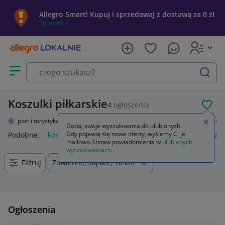
Allegro Smart! Kupuj i sprzedawaj z dostawą za 0 zł
Sprawdź »
Otwórz menu z kategoriami
szukaj
Koszulki piłkarskie
4
ogłoszenia
POL
nie
Sport i turystyka
Sporty drużynowe
Piłka nożna
Odzież
Koszulki
Zamkn
Dodaj swoje wyszukiwania do ulubionych.
Gdy pojawią się nowe oferty, wyślemy Ci je
Podobne:
koszulki męskie 4f
koszulki męskie
koszulki bez 
mailowo. Ustaw powiadomienia w
ulubionych
wyszukiwaniach
.
Filtruj
Zawiercie, Śląskie, +0 km
Ogłoszenia