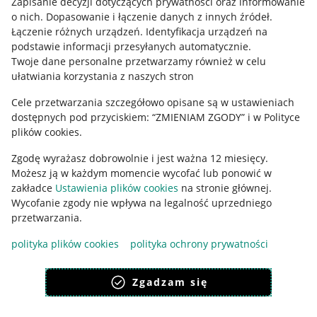
Zapisanie decyzji dotyczących prywatności oraz informowanie
o nich
.
Dopasowanie i łączenie danych z innych źródeł
.
Regulamin
Łączenie różnych urządzeń
.
Identyfikacja urządzeń na
podstawie informacji przesyłanych automatycznie
.
Polityka plików "cookies"
Twoje dane personalne przetwarzamy również w celu
ułatwiania korzystania z naszych stron
Ustawienia plików "cookies"
Cele przetwarzania szczegółowo opisane są w ustawieniach
Udostępnianie lokalizacji
dostępnych pod przyciskiem: “ZMIENIAM ZGODY” i w Polityce
Informacje dla Aktu o Usługach Cyfrowych
plików cookies.
Zgodę wyrażasz dobrowolnie i jest ważna 12 miesięcy.
Pobierz aplikację
Możesz ją w każdym momencie wycofać lub ponowić w
zakładce
Ustawienia plików cookies
na stronie głównej.
Wycofanie zgody nie wpływa na legalność uprzedniego
przetwarzania.
polityka plików cookies
polityka ochrony prywatności
Zgadzam się