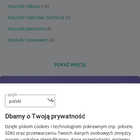
Koszulki Olkusz
(18)
Koszulki Dąbrowa Górnicza
(5)
Koszulki Jaworzno
(4)
Koszulki Sosnowiec
(4)
POKAŻ WIĘCEJ
język
Dbamy o Twoją prywatność
Dzięki plikom cookies i technologiom pokrewnym
(np. piksele,
SDK)
oraz przetwarzaniu Twoich danych osobowych
(między
innymi unikalne identyfikatory, dane przeglądarki)
, możemy