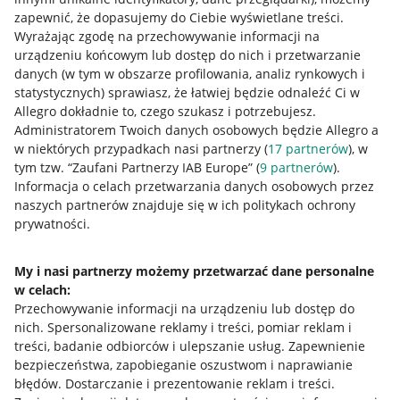
zapewnić, że dopasujemy do Ciebie wyświetlane treści.
Wyrażając zgodę na przechowywanie informacji na
urządzeniu końcowym lub dostęp do nich i przetwarzanie
danych (w tym w obszarze profilowania, analiz rynkowych i
statystycznych) sprawiasz, że łatwiej będzie odnaleźć Ci w
Allegro dokładnie to, czego szukasz i potrzebujesz.
Administratorem Twoich danych osobowych będzie Allegro a
w niektórych przypadkach nasi partnerzy (
17
partnerów
), w
tym tzw. “Zaufani Partnerzy IAB Europe” (
9
partnerów
).
Przydatne informacje
Informacja o celach przetwarzania danych osobowych przez
naszych partnerów znajduje się w ich politykach ochrony
prywatności.
Jak to działa
Napisz do nas
My i nasi partnerzy możemy przetwarzać dane personalne
w celach:
Allegro Gadane dla sprzedających
Przechowywanie informacji na urządzeniu lub dostęp do
Allegro Gadane dla kupujących
nich
.
Spersonalizowane reklamy i treści, pomiar reklam i
treści, badanie odbiorców i ulepszanie usług
.
Zapewnienie
Mapa miejscowości
bezpieczeństwa, zapobieganie oszustwom i naprawianie
błędów
.
Dostarczanie i prezentowanie reklam i treści
.
Informacje prawne