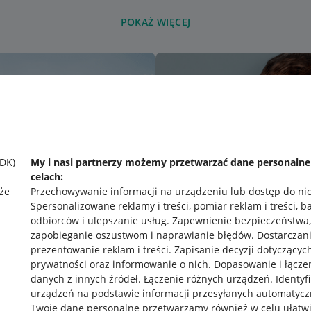
POKAŻ WIĘCEJ
SDK)
My i nasi partnerzy możemy przetwarzać dane personaln
celach:
że
Przechowywanie informacji na urządzeniu lub dostęp do ni
Spersonalizowane reklamy i treści, pomiar reklam i treści, b
odbiorców i ulepszanie usług
.
Zapewnienie bezpieczeństwa,
zapobieganie oszustwom i naprawianie błędów
.
Dostarczani
prezentowanie reklam i treści
.
Zapisanie decyzji dotyczącyc
prywatności oraz informowanie o nich
.
Dopasowanie i łącze
danych z innych źródeł
.
Łączenie różnych urządzeń
.
Identyf
urządzeń na podstawie informacji przesyłanych automatycz
rawne
Pobierz aplikację
Twoje dane personalne przetwarzamy również w celu ułatw