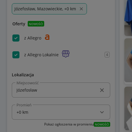
Józefosław, Mazowieckie, +0 km
Oferty
NOWOŚĆ!
z Allegro
z Allegro Lokalnie
4
Lokalizacja
Miejscowość
Promień
Pokaż ogłoszenia w promieniu
NOWOŚĆ!