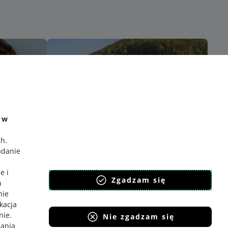
e w
ch
.
adanie
e i
Zgadzam się
h
nie
ikacja
nie
.
Nie zgadzam się
iania