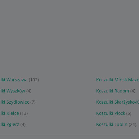
lki Warszawa
(102)
Koszulki Mińsk Mazo
lki Wyszków
(4)
Koszulki Radom
(4)
lki Szydłowiec
(7)
Koszulki Skarżysko
lki Kielce
(13)
Koszulki Płock
(5)
lki Zgierz
(4)
Koszulki Lublin
(24)