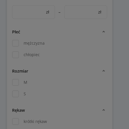
zł
–
zł
Płeć
mężczyzna
chłopiec
Rozmiar
M
S
Rękaw
krótki rękaw