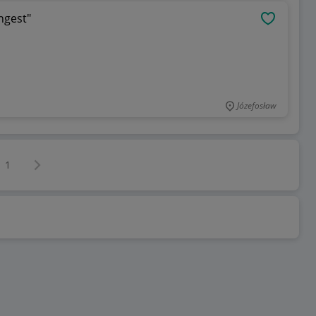
ngest"
OBSERWU
Józefosław
Następna strona
z
1