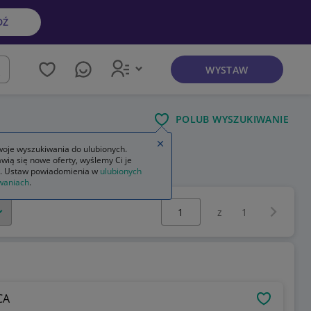
DŹ
WYSTAW
kaj
POLUB WYSZUKIWANIE
Zamknij wskazówkę
oje wyszukiwania do ulubionych.
wią się nowe oferty, wyślemy Ci je
. Ustaw powiadomienia w
ulubionych
waniach
.
Wybierz stronę:
Następna 
z
1
CA
OBSERWU