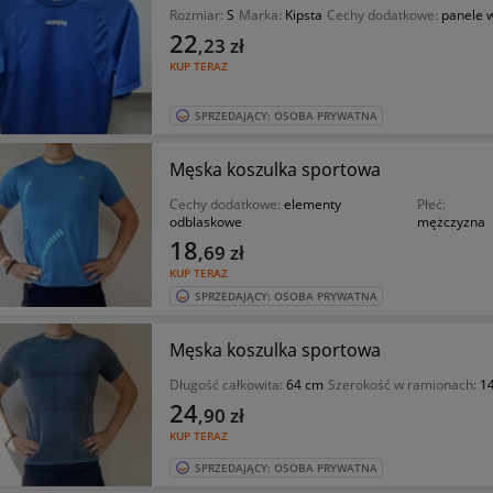
Rozmiar:
S
Marka:
Kipsta
Cechy dodatkowe:
panele 
22
,23
zł
KUP TERAZ
SPRZEDAJĄCY: OSOBA PRYWATNA
Męska koszulka sportowa
Cechy dodatkowe:
elementy
Płeć:
odblaskowe
mężczyzna
18
,69
zł
KUP TERAZ
SPRZEDAJĄCY: OSOBA PRYWATNA
Męska koszulka sportowa
Długość całkowita:
64 cm
Szerokość w ramionach:
1
24
,90
zł
KUP TERAZ
SPRZEDAJĄCY: OSOBA PRYWATNA