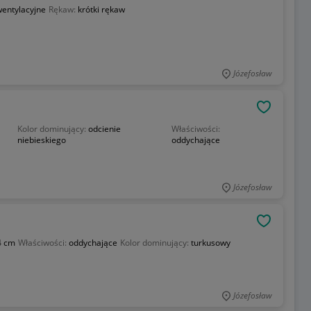
wentylacyjne
Rękaw:
krótki rękaw
Józefosław
OBSERWU
Kolor dominujący:
odcienie
Właściwości:
niebieskiego
oddychające
Józefosław
OBSERWU
4 cm
Właściwości:
oddychające
Kolor dominujący:
turkusowy
Józefosław