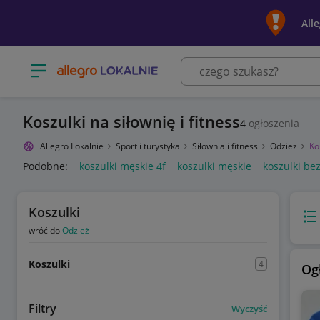
All
Otwórz menu z kategoriami
Koszulki na siłownię i fitness
4
ogłoszenia
Allegro Lokalnie
Sport i turystyka
Siłownia i fitness
Odzież
Ko
Podobne:
koszulki męskie 4f
koszulki męskie
koszulki be
Koszulki
Wido
wróć do
Odzież
Koszulki
4
Og
Filtry
Wyczyść