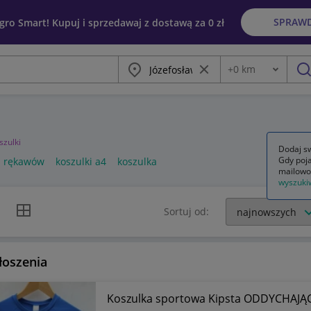
SPRAW
egro Smart! Kupuj i sprzedawaj z dostawą za 0 zł
Miasto
Wyczyść frazę
+
0
km
Odległość
szu
szulki
Dodaj sw
Gdy poja
z rękawów
koszulki a4
koszulka
mailowo
wyszuki
k listy
Widok siatki
Sortuj od:
łoszenia
Koszulka sportowa Kipsta ODDYCHAJĄ