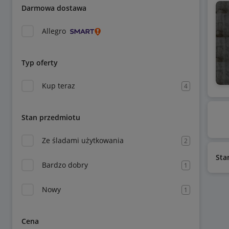
Darmowa dostawa
Allegro
Typ oferty
Kup teraz
4
Stan przedmiotu
Ze śladami użytkowania
2
Sta
Bardzo dobry
1
Nowy
1
Cena