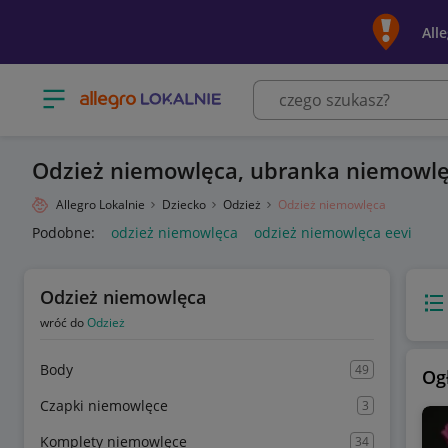
All
Otwórz menu z kategoriami
Odzież niemowlęca, ubranka niemowlę
Allegro Lokalnie
Dziecko
Odzież
Odzież niemowlęca
Podobne:
odzież niemowlęca
odzież niemowlęca eevi
Odzież niemowlęca
Wido
wróć do
Odzież
Body
49
Og
Czapki niemowlęce
3
Komplety niemowlęce
34