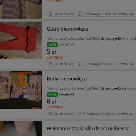
KUP TERAZ
STAN: NOWY
SPRZEDAJĄCY: OSOBA PRYWATNA
Getry niemowlęce
Marka:
Lupilu
Rozmiar:
62
Płeć:
dziewczynki
Wiek dz
10
,00 zł
-50%
5
zł
KUP TERAZ
STAN: NOWY
SPRZEDAJĄCY: OSOBA PRYWATNA
Body niemowlęca
Marka:
Lupilu
Rozmiar:
62
Płeć:
dziewczynki
Rękaw:
15
,00 zł
-46%
8
zł
KUP TERAZ
STAN: NOWY
SPRZEDAJĄCY: OSOBA PRYWATNA
Wełniana czapka dla dzieci niebieska