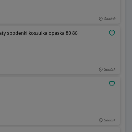
Gdańsk
iaty spodenki koszulka opaska 80 86
OBSERWU
Gdańsk
OBSERWU
Gdańsk