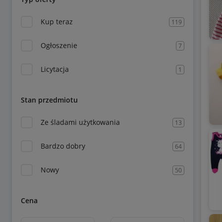
Kup teraz
119
Ogłoszenie
7
Licytacja
1
Stan przedmiotu
Ze śladami użytkowania
13
Bardzo dobry
64
Nowy
50
Cena