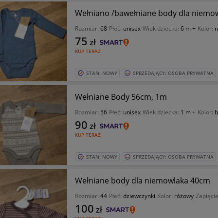
Wełniano /bawełniane body dla niemo
Rozmiar:
68
Płeć:
unisex
Wiek dziecka:
6 m +
Kolor:
n
75
zł
KUP TERAZ
STAN: NOWY
SPRZEDAJĄCY: OSOBA PRYWATNA
Wełniane Body 56cm, 1m
Rozmiar:
56
Płeć:
unisex
Wiek dziecka:
1 m +
Kolor:
b
90
zł
KUP TERAZ
STAN: NOWY
SPRZEDAJĄCY: OSOBA PRYWATNA
Wełniane body dla niemowlaka 40cm
Rozmiar:
44
Płeć:
dziewczynki
Kolor:
różowy
Zapięci
100
zł