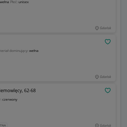
wełna
Płeć:
unisex
Gdańsk
OBSERWU
teriał dominujący:
wełna
Gdańsk
niemowlęcy, 62-68
OBSERWU
r:
czerwony
Gdańsk
ATNA