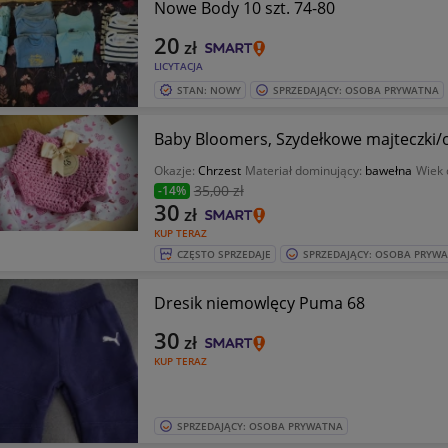
Nowe Body 10 szt. 74-80
20
zł
LICYTACJA
STAN: NOWY
SPRZEDAJĄCY: OSOBA PRYWATNA
Baby Bloomers, Szydełkowe majteczki/o
Okazje:
Chrzest
Materiał dominujący:
bawełna
Wiek 
35
,00 zł
-14%
30
zł
KUP TERAZ
CZĘSTO SPRZEDAJE
SPRZEDAJĄCY: OSOBA PRYW
Dresik niemowlęcy Puma 68
30
zł
KUP TERAZ
SPRZEDAJĄCY: OSOBA PRYWATNA