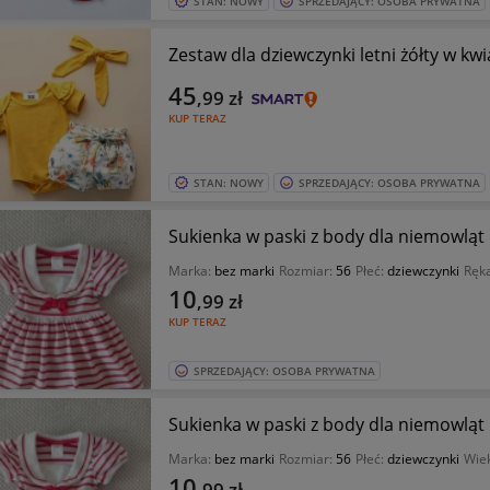
STAN: NOWY
SPRZEDAJĄCY: OSOBA PRYWATNA
Zestaw dla dziewczynki letni żółty w k
45
,99
zł
KUP TERAZ
STAN: NOWY
SPRZEDAJĄCY: OSOBA PRYWATNA
Sukienka w paski z body dla niemowląt 
Marka:
bez marki
Rozmiar:
56
Płeć:
dziewczynki
Ręk
10
,99
zł
KUP TERAZ
SPRZEDAJĄCY: OSOBA PRYWATNA
Sukienka w paski z body dla niemowląt 
Marka:
bez marki
Rozmiar:
56
Płeć:
dziewczynki
Wiek
10
,99
zł