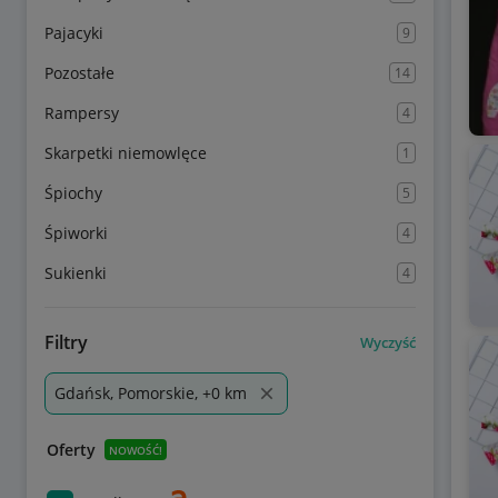
Pajacyki
9
Pozostałe
14
Rampersy
4
Skarpetki niemowlęce
1
Śpiochy
5
Śpiworki
4
Sukienki
4
Filtry
Wyczyść
Gdańsk, Pomorskie, +0 km
Oferty
NOWOŚĆ!