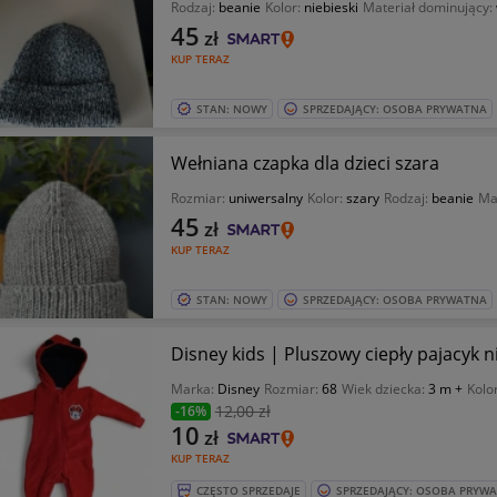
Rodzaj:
beanie
Kolor:
niebieski
Materiał dominujący:
45
zł
KUP TERAZ
STAN: NOWY
SPRZEDAJĄCY: OSOBA PRYWATNA
Wełniana czapka dla dzieci szara
Rozmiar:
uniwersalny
Kolor:
szary
Rodzaj:
beanie
Ma
45
zł
KUP TERAZ
STAN: NOWY
SPRZEDAJĄCY: OSOBA PRYWATNA
Disney kids | Pluszowy ciepły pajacyk 
Marka:
Disney
Rozmiar:
68
Wiek dziecka:
3 m +
Kolo
12
,00 zł
-16%
10
zł
KUP TERAZ
CZĘSTO SPRZEDAJE
SPRZEDAJĄCY: OSOBA PRYW