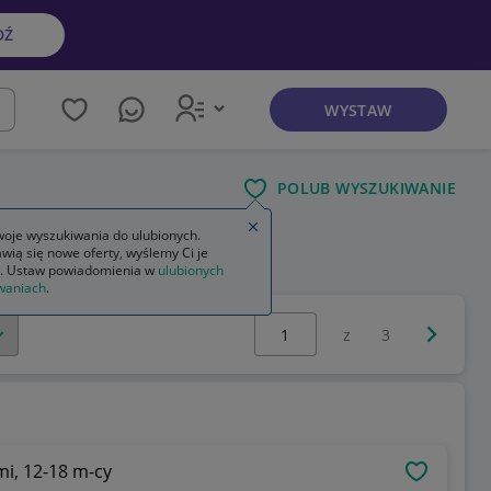
DŹ
WYSTAW
kaj
POLUB WYSZUKIWANIE
Zamknij wskazówkę
oje wyszukiwania do ulubionych.
wią się nowe oferty, wyślemy Ci je
. Ustaw powiadomienia w
ulubionych
waniach
.
Wybierz stronę:
Następna 
z
3
i, 12-18 m-cy
OBSERWU