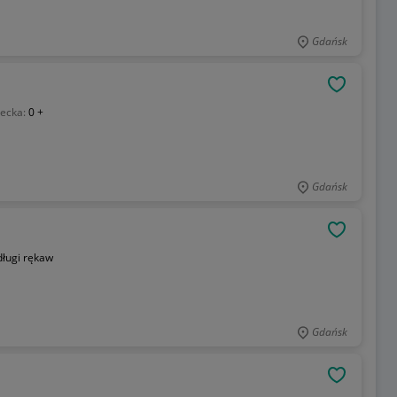
Gdańsk
OBSERWU
iecka:
0 +
Gdańsk
OBSERWU
długi rękaw
Gdańsk
OBSERWU