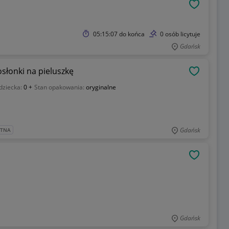
OBSERWU
05:15:07
do końca
0 osób licytuje
Gdańsk
słonki na pieluszkę
OBSERWU
dziecka:
0 +
Stan opakowania:
oryginalne
Gdańsk
ATNA
OBSERWU
Gdańsk