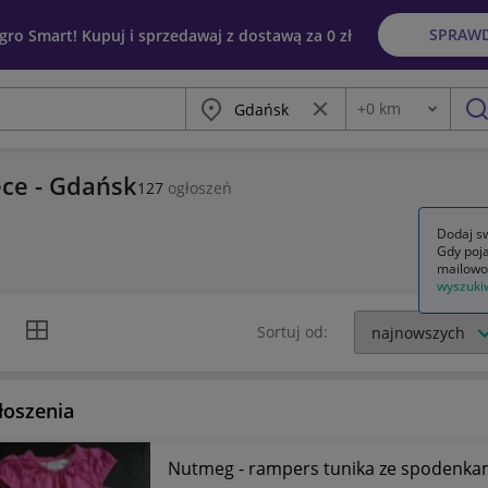
SPRAW
egro Smart! Kupuj i sprzedawaj z dostawą za 0 zł
Miasto
Wyczyść frazę
+
0
km
Odległość
szu
ce - Gdańsk
127
ogłoszeń
Dodaj sw
Gdy poja
mailowo
wyszuki
k listy
Widok siatki
Sortuj od:
łoszenia
Nutmeg - rampers tunika ze spodenkam