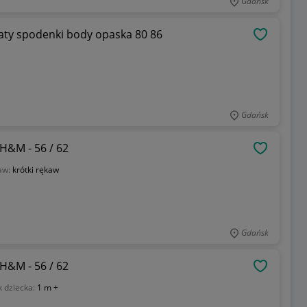
Gdańsk
wiaty spodenki body opaska 80 86
OBSERWU
Gdańsk
H&M - 56 / 62
OBSERWU
aw:
krótki rękaw
Gdańsk
H&M - 56 / 62
OBSERWU
 dziecka:
1 m +