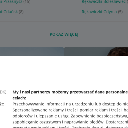
ki Przasnysz
(15)
Rękawiczki Bolesławiec
ki Gdańsk
(8)
Rękawiczki Gdynia
(5)
POKAŻ WIĘCEJ
SDK)
My i nasi partnerzy możemy przetwarzać dane personaln
celach:
że
Przechowywanie informacji na urządzeniu lub dostęp do ni
Spersonalizowane reklamy i treści, pomiar reklam i treści, b
odbiorców i ulepszanie usług
.
Zapewnienie bezpieczeństwa,
zapobieganie oszustwom i naprawianie błędów
.
Dostarczani
prezentowanie reklam i treści
.
Zapisanie decyzji dotyczącyc