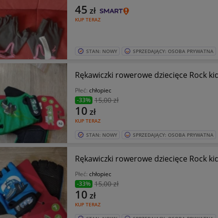
45
zł
KUP TERAZ
STAN: NOWY
SPRZEDAJĄCY: OSOBA PRYWATNA
Rękawiczki rowerowe dziecięce
Płeć:
chłopiec
15
,00 zł
-33%
10
zł
KUP TERAZ
STAN: NOWY
SPRZEDAJĄCY: OSOBA PRYWATNA
Rękawiczki rowerowe dziecięce
Płeć:
chłopiec
15
,00 zł
-33%
10
zł
KUP TERAZ