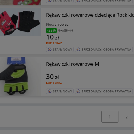
STAN: NOWY
SPRZEDAJĄCY: OSOBA PRYWATNA
Rękawiczki rowerowe dziecięce
Płeć:
chłopiec
15
,00 zł
-33%
10
zł
KUP TERAZ
STAN: NOWY
SPRZEDAJĄCY: OSOBA PRYWATNA
Rękawiczki rowerowe M
30
zł
KUP TERAZ
STAN: NOWY
SPRZEDAJĄCY: OSOBA PRYWATNA
Wybierz stronę: