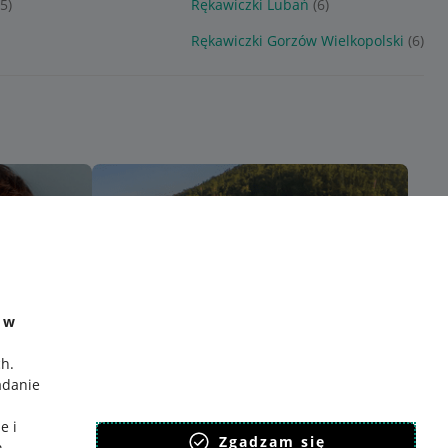
(5)
Rękawiczki Lubań
(6)
Rękawiczki Gorzów Wielkopolski
(6)
e w
ch
.
adanie
e i
Zgadzam się
h