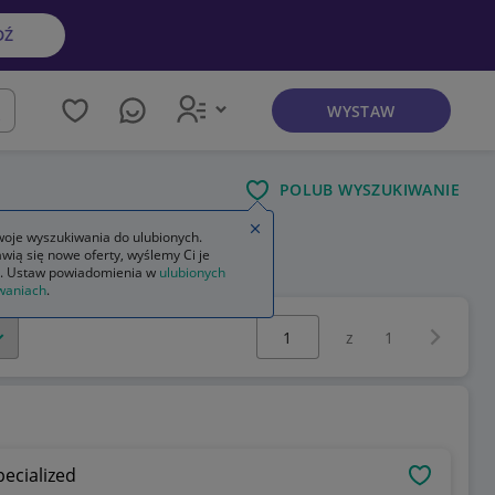
DŹ
WYSTAW
kaj
POLUB WYSZUKIWANIE
Zamknij wskazówkę
oje wyszukiwania do ulubionych.
wią się nowe oferty, wyślemy Ci je
. Ustaw powiadomienia w
ulubionych
waniach
.
Wybierz stronę:
Następna 
z
1
ecialized
OBSERWU