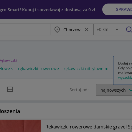
SPRAW
egro Smart! Kupuj i sprzedawaj z dostawą za 0 zł
Miasto
Wyczyść frazę
+
0
km
Odległość
szu
Rękawiczki
Dodaj sw
Gdy poja
ylowe s
rękawiczki rowerowe
rękawiczki nitrylowe m
mailowo
wyszuki
k listy
Widok siatki
Sortuj od:
łoszenia
Rękawiczki rowerowe damskie gravel Sp