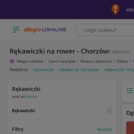
All
Otwórz menu z kategoriami
Rękawiczki na rower - Chorzów
5
ogłoszeń
Allegro Lokalnie
Sport i turystyka
Rowery i akcesoria
Odzież
Podobne:
rękawiczki
rękawiczki nitrylowe
rękawiczki nitr
Rękawiczki
Wido
wróć do
Odzież
Rękawiczki
5
Og
Filtry
Wyczyść