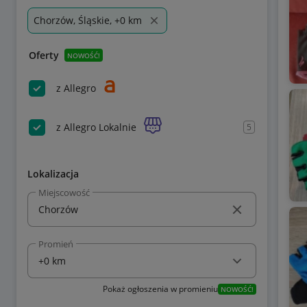
Chorzów, Śląskie, +0 km
Oferty
NOWOŚĆ!
z Allegro
z Allegro Lokalnie
5
Lokalizacja
Miejscowość
Promień
Pokaż ogłoszenia w promieniu
NOWOŚĆ!