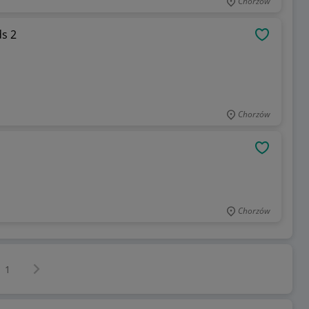
Chorzów
 Rock kids 2
OBSERWU
Chorzów
OBSERWU
Chorzów
Następna strona
z
1