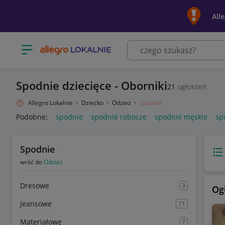
All
Otwórz menu z kategoriami
Spodnie dziecięce - Oborniki
21
ogłoszeń
Allegro Lokalnie
Dziecko
Odzież
Spodnie
Podobne:
spodnie
spodnie robocze
spodnie męskie
sp
Spodnie
Wido
wróć do
Odzież
Dresowe
3
Og
Jeansowe
11
Materiałowe
7