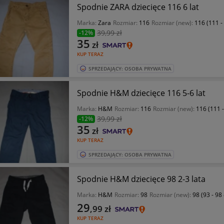
Spodnie ZARA dziecięce 116 6 lat
Marka:
Zara
Rozmiar:
116
Rozmiar (new):
116 (111 -
39
,99 zł
-12%
35
zł
KUP TERAZ
SPRZEDAJĄCY: OSOBA PRYWATNA
Spodnie H&M dziecięce 116 5-6 lat
Marka:
H&M
Rozmiar:
116
Rozmiar (new):
116 (111 
39
,99 zł
-12%
35
zł
KUP TERAZ
SPRZEDAJĄCY: OSOBA PRYWATNA
Spodnie H&M dziecięce 98 2-3 lata
Marka:
H&M
Rozmiar:
98
Rozmiar (new):
98 (93 - 98
29
,99
zł
KUP TERAZ