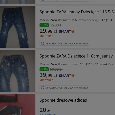
Spodnie ZARA Jeansy Dziecięce 116 5-6 
Marka:
Zara
Rozmiar:
116
Rozmiar (new):
116 (111 -
45
,00 zł
-33%
29
,99
zł
KUP TERAZ
SPRZEDAJĄCY: OSOBA PRYWATNA
Spodnie ZARA Dziecięce 116cm jeansy
Marka:
Zara
Rozmiar (new):
116 (111 - 116 cm)
Płeć
60
,00 zł
-33%
39
,99
zł
KUP TERAZ
SPRZEDAJĄCY: OSOBA PRYWATNA
Spodnie dresowe adidas
20
zł