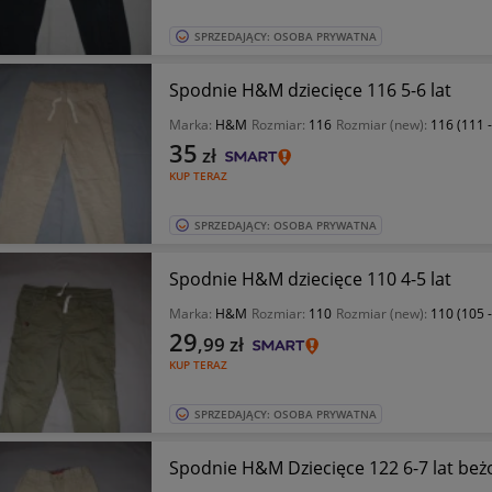
SPRZEDAJĄCY: OSOBA PRYWATNA
Spodnie H&M dziecięce 116 5-6 lat
Marka:
H&M
Rozmiar:
116
Rozmiar (new):
116 (111 
35
zł
KUP TERAZ
SPRZEDAJĄCY: OSOBA PRYWATNA
Spodnie H&M dziecięce 110 4-5 lat
Marka:
H&M
Rozmiar:
110
Rozmiar (new):
110 (105 
29
,99
zł
KUP TERAZ
SPRZEDAJĄCY: OSOBA PRYWATNA
Spodnie H&M Dziecięce 122 6