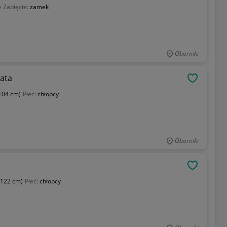
e
Zapięcie:
zamek
Oborniki
lata
OBSERWU
 104 cm)
Płeć:
chłopcy
Oborniki
OBSERWU
 122 cm)
Płeć:
chłopcy