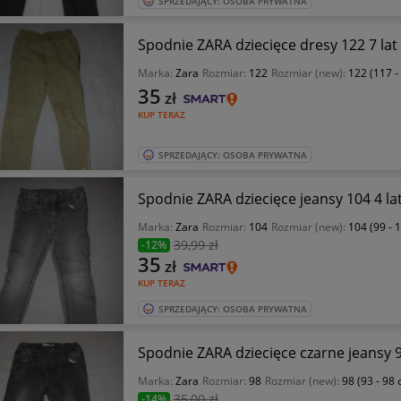
SPRZEDAJĄCY: OSOBA PRYWATNA
Spodnie ZARA dziecięce dresy 122 7 lat
Marka:
Zara
Rozmiar:
122
Rozmiar (new):
122 (117 -
35
zł
KUP TERAZ
SPRZEDAJĄCY: OSOBA PRYWATNA
Spodnie ZARA dziecięce jeansy 104 4 la
Marka:
Zara
Rozmiar:
104
Rozmiar (new):
104 (99 - 
39
,99 zł
-12%
35
zł
KUP TERAZ
SPRZEDAJĄCY: OSOBA PRYWATNA
Spodnie ZARA dziecięce czarne jeansy 9
Marka:
Zara
Rozmiar:
98
Rozmiar (new):
98 (93 - 98
35
,00 zł
-14%