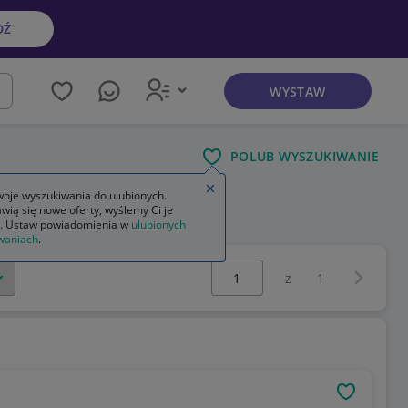
DŹ
WYSTAW
kaj
POLUB WYSZUKIWANIE
Zamknij wskazówkę
oje wyszukiwania do ulubionych.
wią się nowe oferty, wyślemy Ci je
. Ustaw powiadomienia w
ulubionych
waniach
.
Wybierz stronę:
Następna 
z
1
OBSERWU