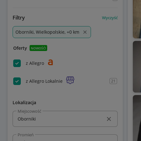
Filtry
Wyczyść
Oborniki, Wielkopolskie, +0 km
Oferty
NOWOŚĆ!
z Allegro
z Allegro Lokalnie
21
Lokalizacja
Miejscowość
Promień