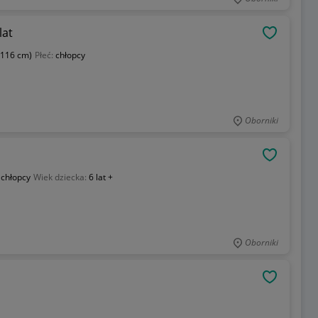
lat
OBSERWU
 116 cm)
Płeć:
chłopcy
Oborniki
OBSERWU
:
chłopcy
Wiek dziecka:
6 lat +
Oborniki
OBSERWU