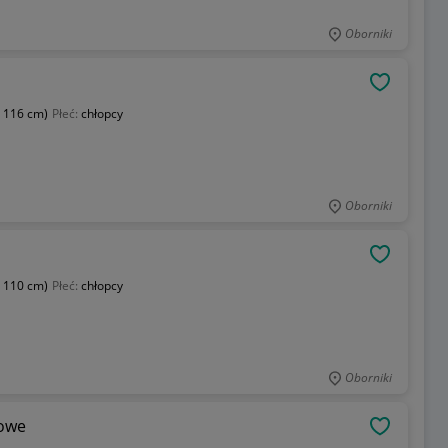
Oborniki
OBSERWU
- 116 cm)
Płeć:
chłopcy
Oborniki
OBSERWU
- 110 cm)
Płeć:
chłopcy
Oborniki
-7 lat beżowe
OBSERWU