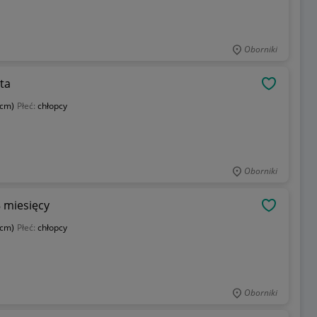
Oborniki
ta
OBSERWU
 cm)
Płeć:
chłopcy
Oborniki
 miesięcy
OBSERWU
 cm)
Płeć:
chłopcy
Oborniki