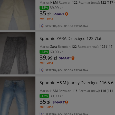
Marka:
H&M
Rozmiar:
122
Rozmiar (new):
122 (117 
39
,99 zł
-12%
35
zł
KUP TERAZ
SPRZEDAJĄCY: OSOBA PRYWATNA
Spodnie ZARA Dziecięce 122 7lat
Marka:
Zara
Rozmiar:
122
Rozmiar (new):
122 (117 -
60
,00 zł
-33%
39
,99
zł
KUP TERAZ
SPRZEDAJĄCY: OSOBA PRYWATNA
Spodnie H&M Jeansy Dziecięce 116 5-6 
Marka:
H&M
Rozmiar:
116
Rozmiar (new):
116 (111 
39
,99 zł
-12%
35
zł
KUP TERAZ
SPRZEDAJĄCY: OSOBA PRYWATNA