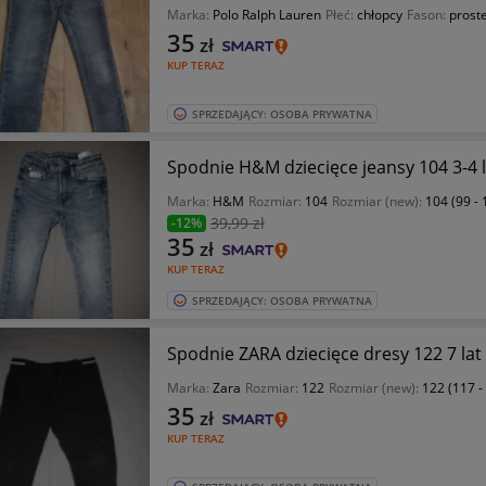
Marka:
Polo Ralph Lauren
Płeć:
chłopcy
Fason:
prost
35
zł
KUP TERAZ
SPRZEDAJĄCY: OSOBA PRYWATNA
Spodnie H&M dziecięce jeansy 104 3-4 
Marka:
H&M
Rozmiar:
104
Rozmiar (new):
104 (99 -
39
,99 zł
-12%
35
zł
KUP TERAZ
SPRZEDAJĄCY: OSOBA PRYWATNA
Spodnie ZARA dziecięce dresy 122 7 lat
Marka:
Zara
Rozmiar:
122
Rozmiar (new):
122 (117 -
35
zł
KUP TERAZ