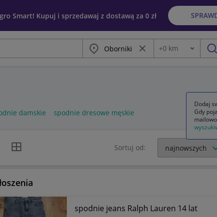
SPRAW
egro Smart! Kupuj i sprzedawaj z dostawą za 0 zł
Miasto
Wyczyść frazę
+
0
km
Odległość
szu
Dodaj sw
Gdy poja
odnie damskie
spodnie dresowe męskie
mailowo
wyszuki
k listy
Widok siatki
Sortuj od:
łoszenia
spodnie jeans Ralph Lauren 14 lat