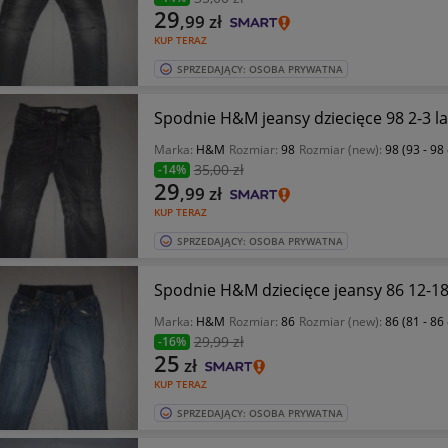
29
,99
zł
KUP TERAZ
SPRZEDAJĄCY: OSOBA PRYWATNA
Spodnie H&M jeansy dziecięce 98 2-3 la
Marka:
H&M
Rozmiar:
98
Rozmiar (new):
98 (93 - 98
35
,00 zł
-14%
29
,99
zł
KUP TERAZ
SPRZEDAJĄCY: OSOBA PRYWATNA
Spodnie H&M dziecięce jeansy 86 12-18
Marka:
H&M
Rozmiar:
86
Rozmiar (new):
86 (81 - 86
29
,99 zł
-16%
25
zł
KUP TERAZ
SPRZEDAJĄCY: OSOBA PRYWATNA