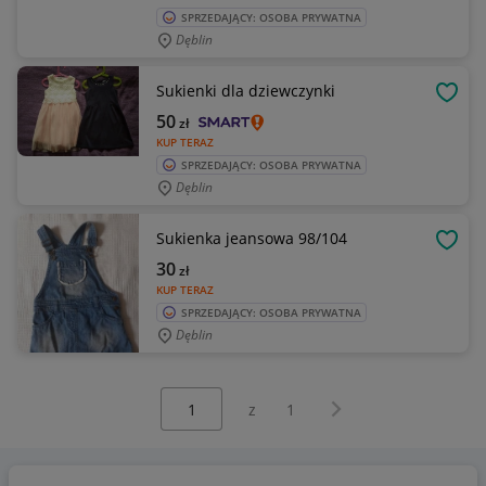
SPRZEDAJĄCY: OSOBA PRYWATNA
Dęblin
Sukienki dla dziewczynki
OBSE
50
zł
KUP TERAZ
SPRZEDAJĄCY: OSOBA PRYWATNA
Dęblin
Sukienka jeansowa 98/104
OBSE
30
zł
KUP TERAZ
SPRZEDAJĄCY: OSOBA PRYWATNA
Dęblin
Wybierz stronę:
Następna strona
z
1