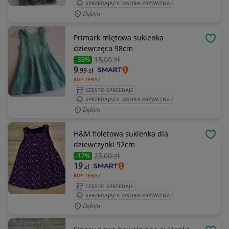
SPRZEDAJĄCY: OSOBA PRYWATNA
Dęblin
Primark miętowa sukienka
OBSE
dziewczęca 98cm
15
,00 zł
-33%
9
,99
zł
KUP TERAZ
CZĘSTO SPRZEDAJE
SPRZEDAJĄCY: OSOBA PRYWATNA
Dęblin
H&M fioletowa sukienka dla
OBSE
dziewczynki 92cm
23
,00 zł
-17%
19
zł
KUP TERAZ
CZĘSTO SPRZEDAJE
SPRZEDAJĄCY: OSOBA PRYWATNA
Dęblin