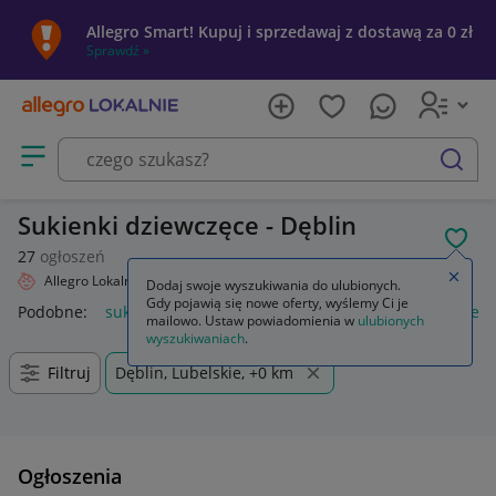
Allegro Smart! Kupuj i sprzedawaj z dostawą za 0 zł
Sprawdź »
Otwórz menu z kategoriami
szukaj
Sukienki dziewczęce - Dęblin
POL
27
ogłoszeń
Zamkn
Allegro Lokalnie
Dziecko
Odzież
Sukienki
Dodaj swoje wyszukiwania do ulubionych.
Gdy pojawią się nowe oferty, wyślemy Ci je
Podobne:
sukienki
sukienki wieczorowe
sukienki na wesele
mailowo. Ustaw powiadomienia w
ulubionych
wyszukiwaniach
.
Filtruj
Dęblin, Lubelskie, +0 km
Ogłoszenia