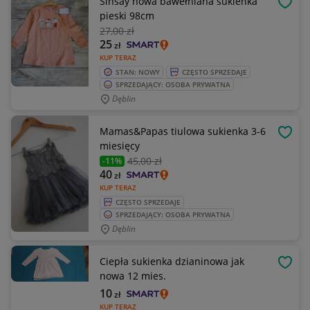
Sinsay nowa bawełniana sukienka
OBSE
pieski 98cm
27
,00 zł
25
zł
KUP TERAZ
STAN: NOWY
CZĘSTO SPRZEDAJE
SPRZEDAJĄCY: OSOBA PRYWATNA
Dęblin
Mamas&Papas tiulowa sukienka 3-6
OBSE
miesięcy
45
,00 zł
-11%
40
zł
KUP TERAZ
CZĘSTO SPRZEDAJE
SPRZEDAJĄCY: OSOBA PRYWATNA
Dęblin
Ciepła sukienka dzianinowa jak
OBSE
nowa 12 mies.
10
zł
KUP TERAZ