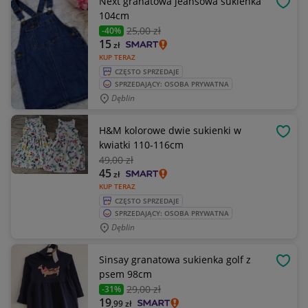
Next granatowa jeansowa sukienka
OBSE
104cm
25
,00 zł
-40%
15
zł
KUP TERAZ
CZĘSTO SPRZEDAJE
SPRZEDAJĄCY: OSOBA PRYWATNA
Dęblin
H&M kolorowe dwie sukienki w
OBSE
kwiatki 110-116cm
49
,00 zł
45
zł
KUP TERAZ
CZĘSTO SPRZEDAJE
SPRZEDAJĄCY: OSOBA PRYWATNA
Dęblin
Sinsay granatowa sukienka golf z
OBSE
psem 98cm
29
,00 zł
-31%
19
,99
zł