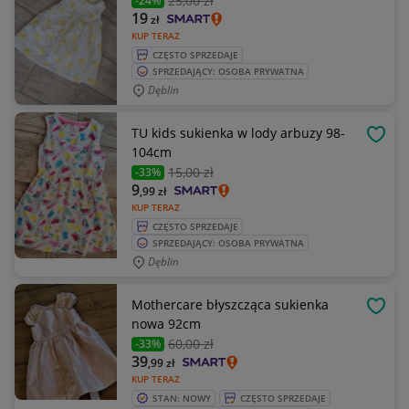
25
,00 zł
-24%
19
zł
KUP TERAZ
CZĘSTO SPRZEDAJE
SPRZEDAJĄCY: OSOBA PRYWATNA
Dęblin
TU kids sukienka w lody arbuzy 98-
OBSE
104cm
15
,00 zł
-33%
9
,99
zł
KUP TERAZ
CZĘSTO SPRZEDAJE
SPRZEDAJĄCY: OSOBA PRYWATNA
Dęblin
Mothercare błyszcząca sukienka
OBSE
nowa 92cm
60
,00 zł
-33%
39
,99
zł
KUP TERAZ
STAN: NOWY
CZĘSTO SPRZEDAJE