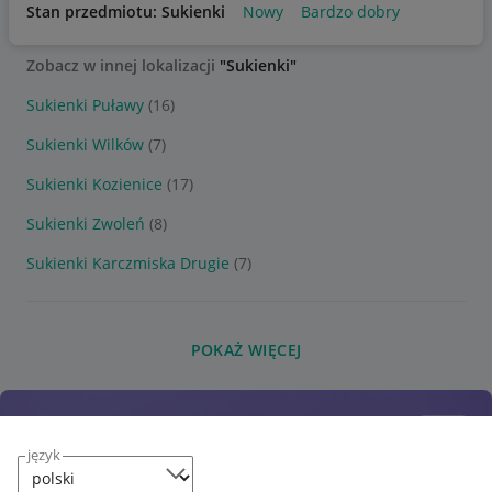
Stan przedmiotu: Sukienki
Nowy
Bardzo dobry
Zobacz w innej lokalizacji
"Sukienki"
Sukienki Puławy
(16)
Sukienki Wilków
(7)
Sukienki Kozienice
(17)
Sukienki Zwoleń
(8)
Sukienki Karczmiska Drugie
(7)
POKAŻ WIĘCEJ
język