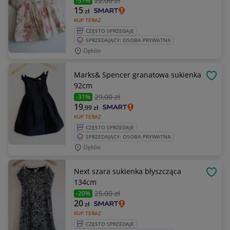
22
,00 zł
-31%
15
zł
KUP TERAZ
CZĘSTO SPRZEDAJE
SPRZEDAJĄCY: OSOBA PRYWATNA
Dęblin
Marks& Spencer granatowa sukienka
OBSE
92cm
29
,00 zł
-31%
19
,99
zł
KUP TERAZ
CZĘSTO SPRZEDAJE
SPRZEDAJĄCY: OSOBA PRYWATNA
Dęblin
Next szara sukienka błyszcząca
OBSE
134cm
25
,00 zł
-20%
20
zł
KUP TERAZ
CZĘSTO SPRZEDAJE