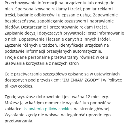
Przechowywanie informacji na urządzeniu lub dostęp do
Allegro Gadane dla kupujących
nich
.
Spersonalizowane reklamy i treści, pomiar reklam i
treści, badanie odbiorców i ulepszanie usług
.
Zapewnienie
Mapa miejscowości
bezpieczeństwa, zapobieganie oszustwom i naprawianie
błędów
.
Dostarczanie i prezentowanie reklam i treści
.
Informacje prawne
Zapisanie decyzji dotyczących prywatności oraz informowanie
o nich
.
Dopasowanie i łączenie danych z innych źródeł
.
Regulamin
Łączenie różnych urządzeń
.
Identyfikacja urządzeń na
podstawie informacji przesyłanych automatycznie
.
Polityka plików "cookies"
Twoje dane personalne przetwarzamy również w celu
ułatwiania korzystania z naszych stron
Ustawienia plików "cookies"
Cele przetwarzania szczegółowo opisane są w ustawieniach
Udostępnianie lokalizacji
dostępnych pod przyciskiem: “ZMIENIAM ZGODY” i w Polityce
Informacje dla Aktu o Usługach Cyfrowych
plików cookies.
Zgodę wyrażasz dobrowolnie i jest ważna 12 miesięcy.
Pobierz aplikację
Możesz ją w każdym momencie wycofać lub ponowić w
zakładce
Ustawienia plików cookies
na stronie głównej.
Wycofanie zgody nie wpływa na legalność uprzedniego
przetwarzania.