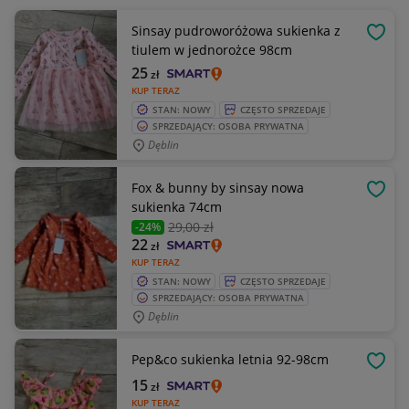
Sinsay pudroworóżowa sukienka z
OBSE
tiulem w jednorożce 98cm
25
zł
KUP TERAZ
STAN: NOWY
CZĘSTO SPRZEDAJE
SPRZEDAJĄCY: OSOBA PRYWATNA
Dęblin
Fox & bunny by sinsay nowa
OBSE
sukienka 74cm
29
,00 zł
-24%
22
zł
KUP TERAZ
STAN: NOWY
CZĘSTO SPRZEDAJE
SPRZEDAJĄCY: OSOBA PRYWATNA
Dęblin
Pep&co sukienka letnia 92-98cm
OBSE
15
zł
KUP TERAZ