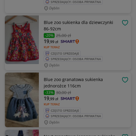
SPRZEDAJĄCY: OSOBA PRYWATNA
Dęblin
Blue zoo sukienka dla dziewczynki
OBSE
86-92cm
25
,00 zł
-20%
19
,99
zł
KUP TERAZ
CZĘSTO SPRZEDAJE
SPRZEDAJĄCY: OSOBA PRYWATNA
Dęblin
Blue zoo granatowa sukienka
OBSE
jednorożce 116cm
30
,00 zł
-33%
19
,99
zł
KUP TERAZ
CZĘSTO SPRZEDAJE
SPRZEDAJĄCY: OSOBA PRYWATNA
Dęblin