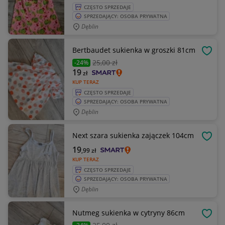
CZĘSTO SPRZEDAJE
SPRZEDAJĄCY: OSOBA PRYWATNA
Dęblin
Bertbaudet sukienka w groszki 81cm
OBSE
25
,00 zł
-24%
19
zł
KUP TERAZ
CZĘSTO SPRZEDAJE
SPRZEDAJĄCY: OSOBA PRYWATNA
Dęblin
Next szara sukienka zajączek 104cm
OBSE
19
,99
zł
KUP TERAZ
CZĘSTO SPRZEDAJE
SPRZEDAJĄCY: OSOBA PRYWATNA
Dęblin
Nutmeg sukienka w cytryny 86cm
OBSE