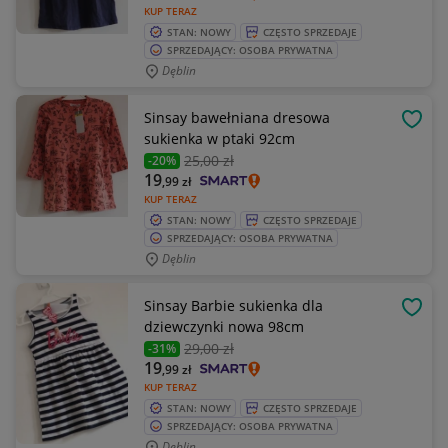
KUP TERAZ
STAN: NOWY
CZĘSTO SPRZEDAJE
SPRZEDAJĄCY: OSOBA PRYWATNA
Dęblin
Sinsay bawełniana dresowa
OBSE
sukienka w ptaki 92cm
25
,00 zł
-20%
19
,99
zł
KUP TERAZ
STAN: NOWY
CZĘSTO SPRZEDAJE
SPRZEDAJĄCY: OSOBA PRYWATNA
Dęblin
Sinsay Barbie sukienka dla
OBSE
dziewczynki nowa 98cm
29
,00 zł
-31%
19
,99
zł
KUP TERAZ
STAN: NOWY
CZĘSTO SPRZEDAJE
SPRZEDAJĄCY: OSOBA PRYWATNA
Dęblin