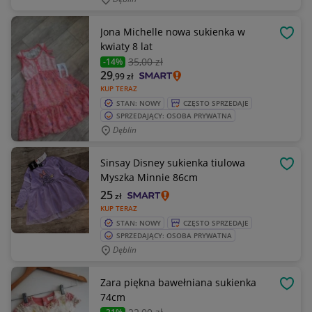
Jona Michelle nowa sukienka w
OBSE
kwiaty 8 lat
35
,00 zł
-14%
29
,99
zł
KUP TERAZ
STAN: NOWY
CZĘSTO SPRZEDAJE
SPRZEDAJĄCY: OSOBA PRYWATNA
Dęblin
Sinsay Disney sukienka tiulowa
OBSE
Myszka Minnie 86cm
25
zł
KUP TERAZ
STAN: NOWY
CZĘSTO SPRZEDAJE
SPRZEDAJĄCY: OSOBA PRYWATNA
Dęblin
Zara piękna bawełniana sukienka
OBSE
74cm