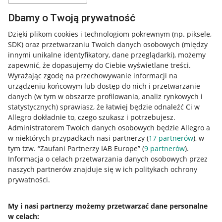
Dbamy o Twoją prywatność
Dzięki plikom cookies i technologiom pokrewnym
(np. piksele,
SDK)
oraz przetwarzaniu Twoich danych osobowych
(między
innymi unikalne identyfikatory, dane przeglądarki)
, możemy
zapewnić, że dopasujemy do Ciebie wyświetlane treści.
Wyrażając zgodę na przechowywanie informacji na
urządzeniu końcowym lub dostęp do nich i przetwarzanie
danych (w tym w obszarze profilowania, analiz rynkowych i
statystycznych) sprawiasz, że łatwiej będzie odnaleźć Ci w
Allegro dokładnie to, czego szukasz i potrzebujesz.
Administratorem Twoich danych osobowych będzie Allegro a
w niektórych przypadkach nasi partnerzy (
17
partnerów
), w
tym tzw. “Zaufani Partnerzy IAB Europe” (
9
partnerów
).
Przydatne informacje
Informacja o celach przetwarzania danych osobowych przez
naszych partnerów znajduje się w ich politykach ochrony
prywatności.
Jak to działa
Napisz do nas
My i nasi partnerzy możemy przetwarzać dane personalne
w celach:
Allegro Gadane dla sprzedających