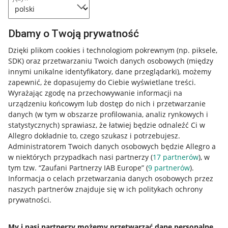
Dbamy o Twoją prywatność
Dzięki plikom cookies i technologiom pokrewnym
(np. piksele,
SDK)
oraz przetwarzaniu Twoich danych osobowych
(między
innymi unikalne identyfikatory, dane przeglądarki)
, możemy
zapewnić, że dopasujemy do Ciebie wyświetlane treści.
Wyrażając zgodę na przechowywanie informacji na
urządzeniu końcowym lub dostęp do nich i przetwarzanie
danych (w tym w obszarze profilowania, analiz rynkowych i
statystycznych) sprawiasz, że łatwiej będzie odnaleźć Ci w
Allegro dokładnie to, czego szukasz i potrzebujesz.
Administratorem Twoich danych osobowych będzie Allegro a
w niektórych przypadkach nasi partnerzy (
17
partnerów
), w
tym tzw. “Zaufani Partnerzy IAB Europe” (
9
partnerów
).
Przydatne informacje
Informacja o celach przetwarzania danych osobowych przez
naszych partnerów znajduje się w ich politykach ochrony
prywatności.
Jak to działa
Napisz do nas
My i nasi partnerzy możemy przetwarzać dane personalne