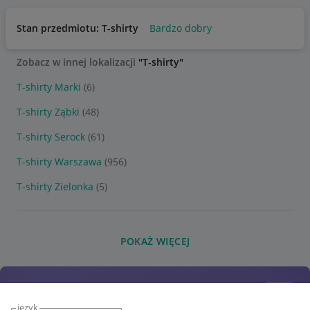
Stan przedmiotu: T-shirty
Bardzo dobry
Zobacz w innej lokalizacji
"T-shirty"
T-shirty Marki
(6)
T-shirty Ząbki
(48)
T-shirty Serock
(61)
T-shirty Warszawa
(956)
T-shirty Zielonka
(5)
POKAŻ WIĘCEJ
język