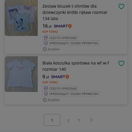
Zestaw bluzek t-shirtów dla
OBSE
dziewczynki krótki rękaw rozmiar
134 lato
16
zł
KUP TERAZ
CZĘSTO SPRZEDAJE
SPRZEDAJĄCY: OSOBA PRYWATNA
Józefów
Biała koszulka sportowa na wf w-f
OBSE
rozmiar 140
9
zł
KUP TERAZ
CZĘSTO SPRZEDAJE
SPRZEDAJĄCY: OSOBA PRYWATNA
Józefów
Wybierz stronę:
Następna strona
z
1