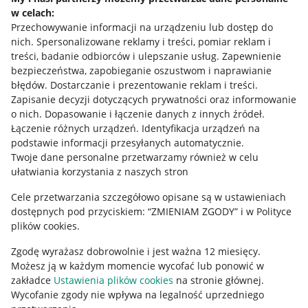
w celach:
Allegro Gadane dla sprzedających
Przechowywanie informacji na urządzeniu lub dostęp do
Allegro Gadane dla kupujących
nich
.
Spersonalizowane reklamy i treści, pomiar reklam i
treści, badanie odbiorców i ulepszanie usług
.
Zapewnienie
Mapa miejscowości
bezpieczeństwa, zapobieganie oszustwom i naprawianie
błędów
.
Dostarczanie i prezentowanie reklam i treści
.
Informacje prawne
Zapisanie decyzji dotyczących prywatności oraz informowanie
o nich
.
Dopasowanie i łączenie danych z innych źródeł
.
Regulamin
Łączenie różnych urządzeń
.
Identyfikacja urządzeń na
podstawie informacji przesyłanych automatycznie
.
Polityka plików "cookies"
Twoje dane personalne przetwarzamy również w celu
ułatwiania korzystania z naszych stron
Ustawienia plików "cookies"
Cele przetwarzania szczegółowo opisane są w ustawieniach
Udostępnianie lokalizacji
dostępnych pod przyciskiem: “ZMIENIAM ZGODY” i w Polityce
Informacje dla Aktu o Usługach Cyfrowych
plików cookies.
Zgodę wyrażasz dobrowolnie i jest ważna 12 miesięcy.
Pobierz aplikację
Możesz ją w każdym momencie wycofać lub ponowić w
zakładce
Ustawienia plików cookies
na stronie głównej.
Wycofanie zgody nie wpływa na legalność uprzedniego