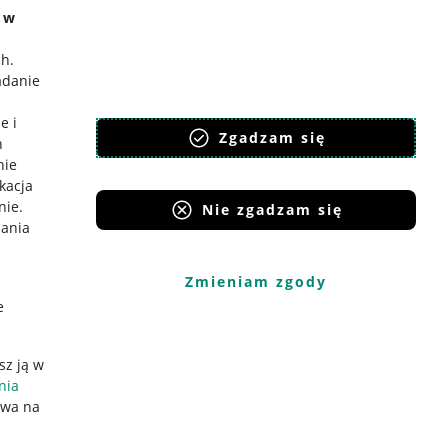
e w
ch
.
adanie
e i
Zgadzam się
h
nie
ikacja
nie
.
Nie zgadzam się
iania
Zmieniam zgody
e
sz ją w
nia
ywa na