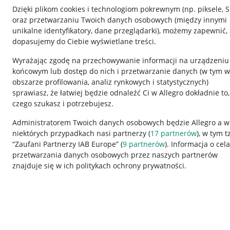
Dzięki plikom cookies i technologiom pokrewnym
(np. piksele, 
oraz przetwarzaniu Twoich danych osobowych
(między innymi
unikalne identyfikatory, dane przeglądarki)
, możemy zapewnić, 
dopasujemy do Ciebie wyświetlane treści.
Wyrażając zgodę na przechowywanie informacji na urządzeniu
końcowym lub dostęp do nich i przetwarzanie danych (w tym w
obszarze profilowania, analiz rynkowych i statystycznych)
sprawiasz, że łatwiej będzie odnaleźć Ci w Allegro dokładnie to,
czego szukasz i potrzebujesz.
Przydatne informacje
Informacje p
Administratorem Twoich danych osobowych będzie Allegro a w
niektórych przypadkach nasi partnerzy (
17
partnerów
), w tym t
Jak to działa
Regulamin
“Zaufani Partnerzy IAB Europe” (
9
partnerów
). Informacja o cel
Napisz do nas
Polityka plików
przetwarzania danych osobowych przez naszych partnerów
znajduje się w ich politykach ochrony prywatności.
Allegro Gadane dla sprzedających
Ustawienia plik
Allegro Gadane dla kupujących
Udostępnianie l
Mapa miejscowości
Informacje dla