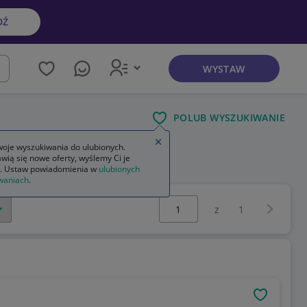
DŹ
WYSTAW
kaj
POLUB WYSZUKIWANIE
Zamknij wskazówkę
oje wyszukiwania do ulubionych.
wią się nowe oferty, wyślemy Ci je
. Ustaw powiadomienia w
ulubionych
waniach
.
Wybierz stronę:
Następna 
z
1
OBSERWU