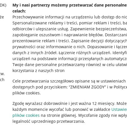
SDK)
My i nasi partnerzy możemy przetwarzać dane personaln
celach:
że
Przechowywanie informacji na urządzeniu lub dostęp do ni
Spersonalizowane reklamy i treści, pomiar reklam i treści, b
odbiorców i ulepszanie usług
.
Zapewnienie bezpieczeństwa,
zapobieganie oszustwom i naprawianie błędów
.
Dostarczani
prezentowanie reklam i treści
.
Zapisanie decyzji dotyczącyc
prywatności oraz informowanie o nich
.
Dopasowanie i łącze
danych z innych źródeł
.
Łączenie różnych urządzeń
.
Identyf
urządzeń na podstawie informacji przesyłanych automatycz
rawne
Pobierz aplikację
Twoje dane personalne przetwarzamy również w celu ułatw
korzystania z naszych stron
zw.
ach
Cele przetwarzania szczegółowo opisane są w ustawieniach
 "cookies"
dostępnych pod przyciskiem: “ZMIENIAM ZGODY” i w Polityc
plików cookies.
ów "cookies"
Zgodę wyrażasz dobrowolnie i jest ważna 12 miesięcy. Może
okalizacji
każdym momencie wycofać lub ponowić w zakładce
Ustawie
 Aktu o Usługach Cyfrowych
plików cookies
na stronie głównej. Wycofanie zgody nie wpł
legalność uprzedniego przetwarzania.