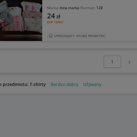
Marka:
Inna marka
Rozmiar:
128
24
zł
KUP TERAZ
SPRZEDAJĄCY: OSOBA PRYWATNA
Wybierz stronę:
n przedmiotu: T-shirty
Bardzo dobry
Używany