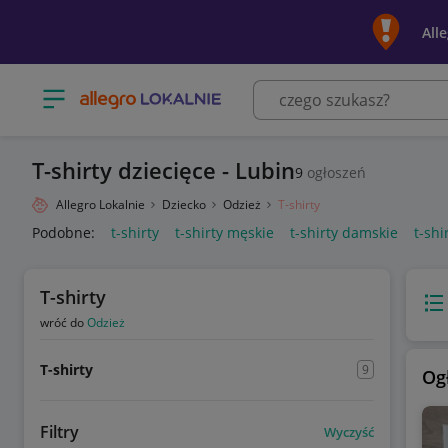
All
Otwórz menu z kategoriami
T-shirty dziecięce - Lubin
9
ogłoszeń
Allegro Lokalnie
Dziecko
Odzież
T-shirty
Podobne:
t-shirty
t-shirty męskie
t-shirty damskie
t-sh
T-shirty
Wido
wróć do
Odzież
T-shirty
9
Og
Filtry
Wyczyść