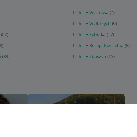
T-shirty Wschowa
(4)
T-shirty Wałbrzych
(9)
(22)
T-shirty Sobótka
(17)
8)
T-shirty Boruja Kościelna
(5)
a
(33)
T-shirty Zbąszyń
(13)