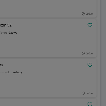
Lubin
rozm 92
OBSERWU
Kolor:
różowy
Lubin
wa
OBSERWU
m +
Kolor:
różowy
Lubin