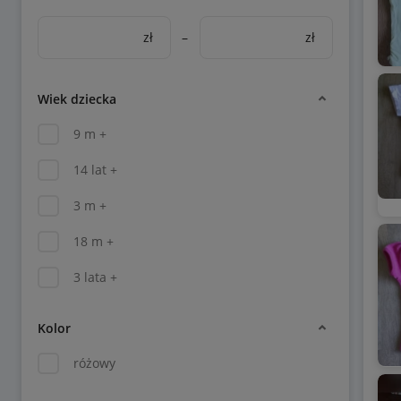
zł
–
zł
Wiek dziecka
9 m +
14 lat +
3 m +
18 m +
3 lata +
Kolor
różowy