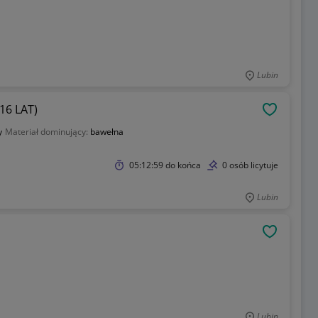
Lubin
16 LAT)
OBSERWU
y
Materiał dominujący:
bawełna
05:12:59
do końca
0 osób licytuje
Lubin
OBSERWU
Lubin