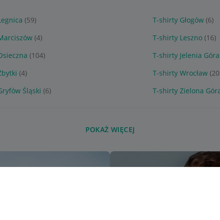
Legnica
(59)
T-shirty Głogów
(6)
 Marciszów
(4)
T-shirty Leszno
(16)
 Osieczna
(104)
T-shirty Jelenia Góra
Zbytki
(4)
T-shirty Wrocław
(20
Gryfów Śląski
(6)
T-shirty Zielona Gór
POKAŻ WIĘCEJ