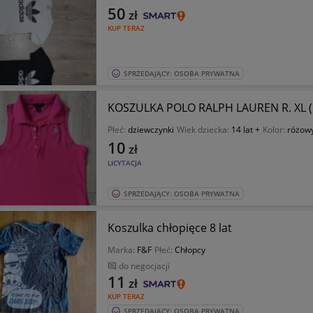
50
zł
KUP TERAZ
SPRZEDAJĄCY: OSOBA PRYWATNA
KOSZULKA POLO RALPH LAUREN R. XL (
Płeć:
dziewczynki
Wiek dziecka:
14 lat +
Kolor:
różow
10
zł
LICYTACJA
SPRZEDAJĄCY: OSOBA PRYWATNA
Koszulka chłopięce 8 lat
Marka:
F&F
Płeć:
Chłopcy
do negocjacji
11
zł
KUP TERAZ
SPRZEDAJĄCY: OSOBA PRYWATNA