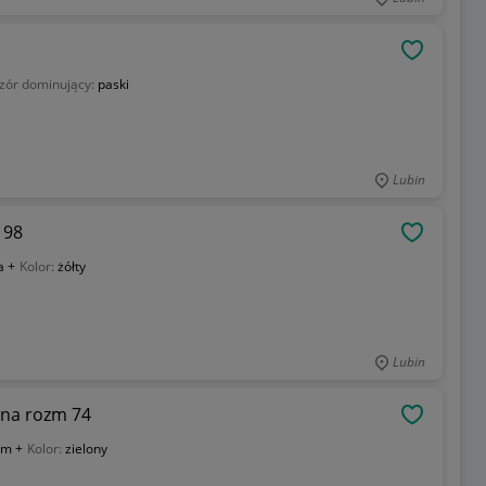
OBSERWU
zór dominujący:
paski
Lubin
 98
OBSERWU
a +
Kolor:
żółty
Lubin
ona rozm 74
OBSERWU
 m +
Kolor:
zielony