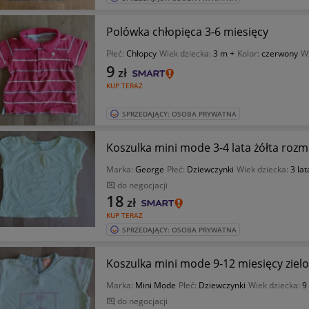
Polówka chłopięca 3-6 miesięcy
Płeć:
Chłopcy
Wiek dziecka:
3 m +
Kolor:
czerwony
W
9
zł
KUP TERAZ
SPRZEDAJĄCY: OSOBA PRYWATNA
Koszulka mini mode 3-4 lata żółta rozm
Marka:
George
Płeć:
Dziewczynki
Wiek dziecka:
3 lat
do negocjacji
18
zł
KUP TERAZ
SPRZEDAJĄCY: OSOBA PRYWATNA
Koszulka mini mode 9-12 miesięcy ziel
Marka:
Mini Mode
Płeć:
Dziewczynki
Wiek dziecka:
9
do negocjacji