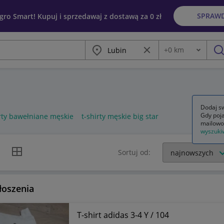
SPRAW
egro Smart! Kupuj i sprzedawaj z dostawą za 0 zł
Miasto
Wyczyść frazę
+
0
km
Odległość
szu
Dodaj sw
Gdy poja
irty bawełniane męskie
t-shirty męskie big star
mailowo
wyszuki
k listy
Widok siatki
Sortuj od:
łoszenia
T-shirt adidas 3-4 Y / 104