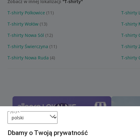
Zobacz w innej lokalizacji
"T-shirty"
T-shirty Polkowice
(11)
T-shirty 
T-shirty Wołów
(13)
T-shirty
T-shirty Nowa Sól
(12)
T-shirty
T-shirty Świerczyna
(11)
T-shirty 
T-shirty Nowa Ruda
(4)
T-shirty 
język
Dbamy o Twoją prywatność