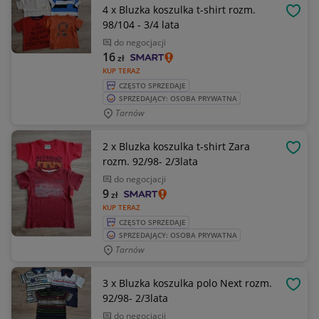
4 x Bluzka koszulka t-shirt rozm.
OBSE
98/104 - 3/4 lata
do negocjacji
16
zł
KUP TERAZ
CZĘSTO SPRZEDAJE
SPRZEDAJĄCY: OSOBA PRYWATNA
Tarnów
2 x Bluzka koszulka t-shirt Zara
OBSE
rozm. 92/98- 2/3lata
do negocjacji
9
zł
KUP TERAZ
CZĘSTO SPRZEDAJE
SPRZEDAJĄCY: OSOBA PRYWATNA
Tarnów
3 x Bluzka koszulka polo Next rozm.
OBSE
92/98- 2/3lata
do negocjacji