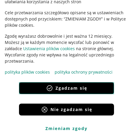
ułatwiania korzystania z naszych stron
Ustawienia plików "cookies"
Cele przetwarzania szczegółowo opisane są w ustawieniach
Udostępnianie lokalizacji
dostępnych pod przyciskiem: “ZMIENIAM ZGODY” i w Polityce
Informacje dla Aktu o Usługach Cyfrowych
plików cookies.
Zgodę wyrażasz dobrowolnie i jest ważna 12 miesięcy.
Pobierz aplikację
Możesz ją w każdym momencie wycofać lub ponowić w
zakładce
Ustawienia plików cookies
na stronie głównej.
Wycofanie zgody nie wpływa na legalność uprzedniego
przetwarzania.
polityka plików cookies
polityka ochrony prywatności
Zgadzam się
Nie zgadzam się
Korzystanie z serwisu oznacza akceptację
regulaminu
.
Zmieniam zgody