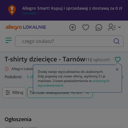
Allegro Smart! Kupuj i sprzedawaj z dostawą za 0 zł
Sprawdź »
Otwórz menu z kategoriami
szukaj
T-shirty dziecięce - Tarnów
112
ogłoszeń
POL
Allegro Lokalnie
Dziecko
Odzież
T-shirty
Zamkn
Dodaj swoje wyszukiwania do ulubionych.
Gdy pojawią się nowe oferty, wyślemy Ci je
Podobne:
t-shirty
t-shirty męskie
t-shirty damskie
t-shirt
mailowo. Ustaw powiadomienia w
ulubionych
wyszukiwaniach
.
Filtruj
Tarnów, Małopolskie, +0 km
Ogłoszenia