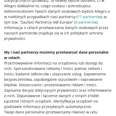
statystycznych) sprawiasz, że łatwiej będzie odnaleźć Ci w
Allegro dokładnie to, czego szukasz i potrzebujesz.
Administratorem Twoich danych osobowych będzie Allegro a
w niektórych przypadkach nasi partnerzy (
17
partnerów
), w
tym tzw. “Zaufani Partnerzy IAB Europe” (
9
partnerów
).
Przydatne informacje
Informacja o celach przetwarzania danych osobowych przez
naszych partnerów znajduje się w ich politykach ochrony
prywatności.
Jak to działa
Napisz do nas
My i nasi partnerzy możemy przetwarzać dane personalne
w celach:
Allegro Gadane dla sprzedających
Przechowywanie informacji na urządzeniu lub dostęp do
Allegro Gadane dla kupujących
nich
.
Spersonalizowane reklamy i treści, pomiar reklam i
treści, badanie odbiorców i ulepszanie usług
.
Zapewnienie
Mapa miejscowości
bezpieczeństwa, zapobieganie oszustwom i naprawianie
błędów
.
Dostarczanie i prezentowanie reklam i treści
.
Informacje prawne
Zapisanie decyzji dotyczących prywatności oraz informowanie
o nich
.
Dopasowanie i łączenie danych z innych źródeł
.
Regulamin
Łączenie różnych urządzeń
.
Identyfikacja urządzeń na
podstawie informacji przesyłanych automatycznie
.
Polityka plików "cookies"
Twoje dane personalne przetwarzamy również w celu