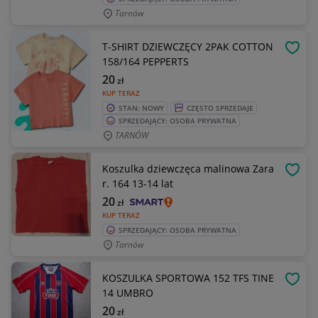
Tarnów
T-SHIRT DZIEWCZĘCY 2PAK COTTON
OBSE
158/164 PEPPERTS
20
zł
KUP TERAZ
STAN: NOWY
CZĘSTO SPRZEDAJE
SPRZEDAJĄCY: OSOBA PRYWATNA
TARNÓW
Koszulka dziewczęca malinowa Zara
OBSE
r. 164 13-14 lat
20
zł
KUP TERAZ
SPRZEDAJĄCY: OSOBA PRYWATNA
Tarnów
KOSZULKA SPORTOWA 152 TFS TINE
OBSE
14 UMBRO
20
zł