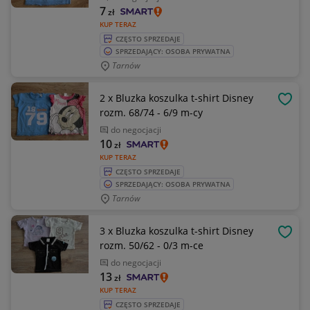
7
zł
KUP TERAZ
CZĘSTO SPRZEDAJE
SPRZEDAJĄCY: OSOBA PRYWATNA
Tarnów
2 x Bluzka koszulka t-shirt Disney
OBSE
rozm. 68/74 - 6/9 m-cy
do negocjacji
10
zł
KUP TERAZ
CZĘSTO SPRZEDAJE
SPRZEDAJĄCY: OSOBA PRYWATNA
Tarnów
3 x Bluzka koszulka t-shirt Disney
OBSE
rozm. 50/62 - 0/3 m-ce
do negocjacji
13
zł
KUP TERAZ
CZĘSTO SPRZEDAJE