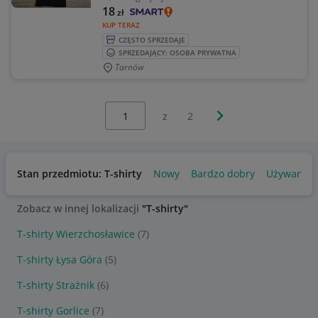
18
zł
KUP TERAZ
CZĘSTO SPRZEDAJE
SPRZEDAJĄCY: OSOBA PRYWATNA
Tarnów
Wybierz stronę:
Następna strona
z
2
Stan przedmiotu: T-shirty
Nowy
Bardzo dobry
Używany
Zobacz w innej lokalizacji
"T-shirty"
T-shirty Wierzchosławice
(7)
T-shirty Łysa Góra
(5)
T-shirty Strażnik
(6)
T-shirty Gorlice
(7)