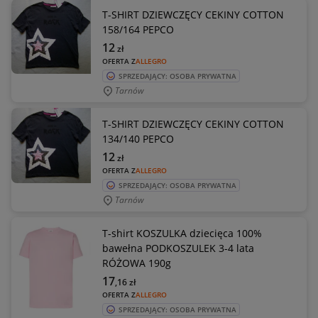
T-SHIRT DZIEWCZĘCY CEKINY COTTON
158/164 PEPCO
12
zł
OFERTA Z
ALLEGRO
SPRZEDAJĄCY: OSOBA PRYWATNA
Tarnów
T-SHIRT DZIEWCZĘCY CEKINY COTTON
134/140 PEPCO
12
zł
OFERTA Z
ALLEGRO
SPRZEDAJĄCY: OSOBA PRYWATNA
Tarnów
T-shirt KOSZULKA dziecięca 100%
bawełna PODKOSZULEK 3-4 lata
RÓŻOWA 190g
17
,16
zł
OFERTA Z
ALLEGRO
SPRZEDAJĄCY: OSOBA PRYWATNA