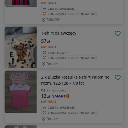
KUP TERAZ
CZĘSTO SPRZEDAJE
SPRZEDAJĄCY: OSOBA PRYWATNA
TARNÓW
T-shirt dziewczęcy
OBSE
57
zł
KUP TERAZ
STAN: NOWY
SPRZEDAJĄCY: OSOBA PRYWATNA
Tarnów
2 x Bluzka koszulka t-shirt Palomino
OBSE
rozm. 122/128 - 7/8 lat
do negocjacji
12
zł
KUP TERAZ
CZĘSTO SPRZEDAJE
SPRZEDAJĄCY: OSOBA PRYWATNA
Tarnów