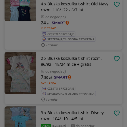
4 x Bluzka koszulka t-shirt Old Navy
OBSE
rozm. 116/122 - 6/7 lat
do negocjacji
24
zł
KUP TERAZ
CZĘSTO SPRZEDAJE
SPRZEDAJĄCY: OSOBA PRYWATNA
Tarnów
2 x Bluzka koszulka t-shirt rozm.
OBSE
86/92 - 18/24 m-ce + gratis
do negocjacji
7
,50
zł
KUP TERAZ
CZĘSTO SPRZEDAJE
SPRZEDAJĄCY: OSOBA PRYWATNA
Tarnów
3 x Bluzka koszulka t-shirt Disney
OBSE
rozm. 104/110 - 4/5 lat
12
,00 zł
do negocjacji
-16%