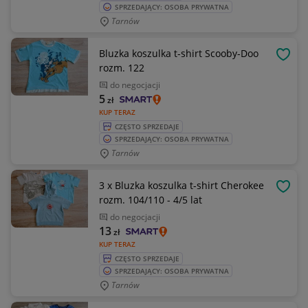
SPRZEDAJĄCY: OSOBA PRYWATNA
Tarnów
Bluzka koszulka t-shirt Scooby-Doo
OBSE
rozm. 122
do negocjacji
5
zł
KUP TERAZ
CZĘSTO SPRZEDAJE
SPRZEDAJĄCY: OSOBA PRYWATNA
Tarnów
3 x Bluzka koszulka t-shirt Cherokee
OBSE
rozm. 104/110 - 4/5 lat
do negocjacji
13
zł
KUP TERAZ
CZĘSTO SPRZEDAJE
SPRZEDAJĄCY: OSOBA PRYWATNA
Tarnów