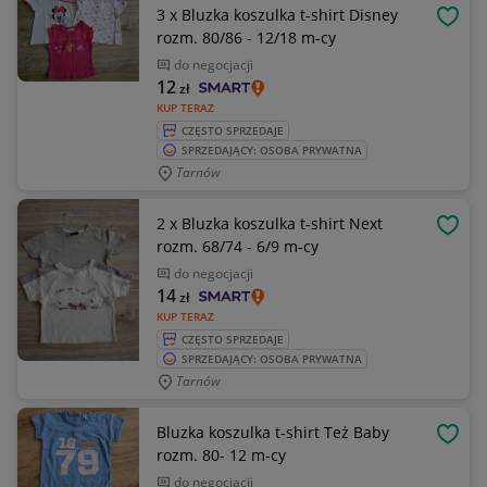
3 x Bluzka koszulka t-shirt Disney
OBSE
rozm. 80/86 - 12/18 m-cy
do negocjacji
12
zł
KUP TERAZ
CZĘSTO SPRZEDAJE
SPRZEDAJĄCY: OSOBA PRYWATNA
Tarnów
2 x Bluzka koszulka t-shirt Next
OBSE
rozm. 68/74 - 6/9 m-cy
do negocjacji
14
zł
KUP TERAZ
CZĘSTO SPRZEDAJE
SPRZEDAJĄCY: OSOBA PRYWATNA
Tarnów
Bluzka koszulka t-shirt Też Baby
OBSE
rozm. 80- 12 m-cy
do negocjacji