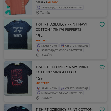
OFERTA Z
ALLEGRO
SPRZEDAJĄCY: OSOBA PRYWATNA
Tarnów
T-SHIRT DZIECIĘCY PRINT NAVY
OBSE
COTTON 170/176 PEPPERTS
15
zł
KUP TERAZ
STAN: NOWY
CZĘSTO SPRZEDAJE
SPRZEDAJĄCY: OSOBA PRYWATNA
TARNÓW
T-SHIRT CHŁOPIĘCY NAVY PRINT
OBSE
COTTON 158/164 PEPCO
15
zł
KUP TERAZ
STAN: NOWY
CZĘSTO SPRZEDAJE
SPRZEDAJĄCY: OSOBA PRYWATNA
TARNÓW
T-SHIRT DZIECIĘCY PRINT COTTON