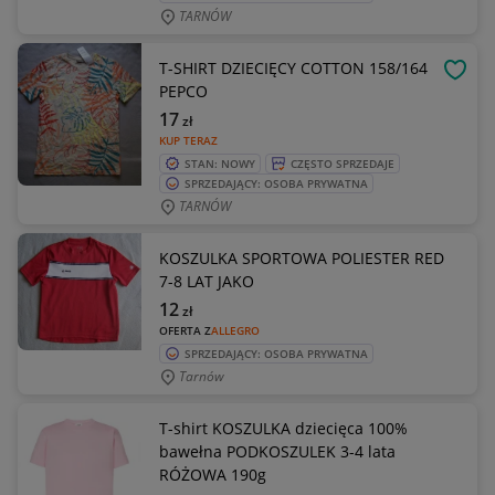
TARNÓW
T-SHIRT DZIECIĘCY COTTON 158/164
OBSE
PEPCO
17
zł
KUP TERAZ
STAN: NOWY
CZĘSTO SPRZEDAJE
SPRZEDAJĄCY: OSOBA PRYWATNA
TARNÓW
KOSZULKA SPORTOWA POLIESTER RED
7-8 LAT JAKO
12
zł
OFERTA Z
ALLEGRO
SPRZEDAJĄCY: OSOBA PRYWATNA
Tarnów
T-shirt KOSZULKA dziecięca 100%
bawełna PODKOSZULEK 3-4 lata
RÓŻOWA 190g