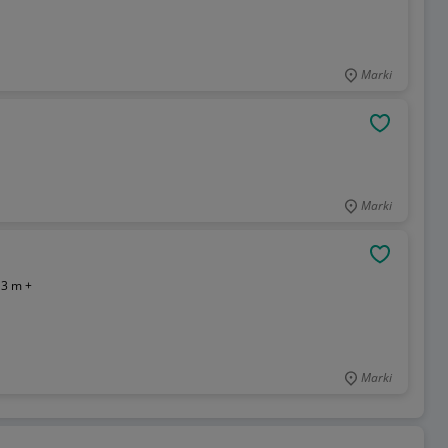
Marki
OBSERWU
Marki
OBSERWU
:
3 m +
Marki