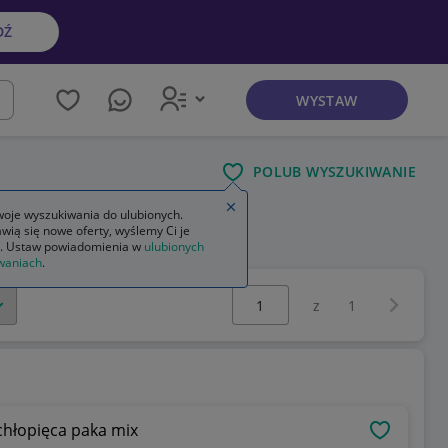
DŹ
WYSTAW
kaj
POLUB WYSZUKIWANIE
Zamknij wskazówkę
oje wyszukiwania do ulubionych.
wią się nowe oferty, wyślemy Ci je
ek
. Ustaw powiadomienia w
ulubionych
waniach
.
Wybierz stronę:
Następna 
z
1
chłopięca paka mix
OBSERWU