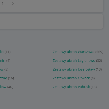
Następna strona
z
1
łka
(11)
Zestawy ubrań Warszawa
(569)
min
(4)
Zestawy ubrań Legionowo
(32)
ów
(5)
Zestawy ubrań Józefosław
(13)
czno
(16)
Zestawy ubrań Otwock
(4)
zków
(40)
Zestawy ubrań Pułtusk
(13)