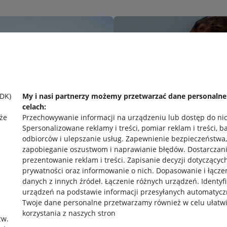
SDK)
My i nasi partnerzy możemy przetwarzać dane personaln
celach:
że
Przechowywanie informacji na urządzeniu lub dostęp do ni
Spersonalizowane reklamy i treści, pomiar reklam i treści, b
odbiorców i ulepszanie usług
.
Zapewnienie bezpieczeństwa,
zapobieganie oszustwom i naprawianie błędów
.
Dostarczani
prezentowanie reklam i treści
.
Zapisanie decyzji dotyczącyc
prywatności oraz informowanie o nich
.
Dopasowanie i łącze
danych z innych źródeł
.
Łączenie różnych urządzeń
.
Identyf
urządzeń na podstawie informacji przesyłanych automatycz
rawne
Pobierz aplikację
Twoje dane personalne przetwarzamy również w celu ułatw
korzystania z naszych stron
zw.