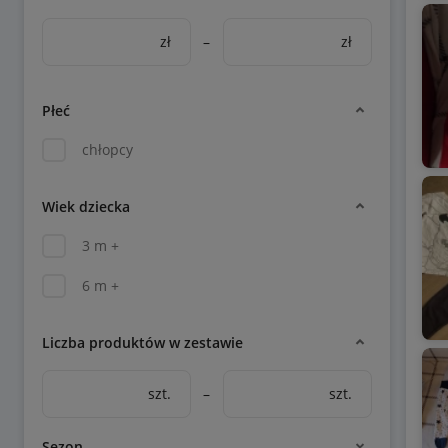
zł
–
zł
Płeć
chłopcy
Wiek dziecka
3 m +
6 m +
Liczba produktów w zestawie
szt.
–
szt.
Sezon