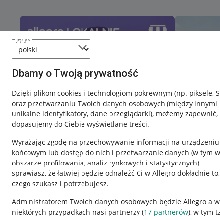
język
Dbamy o Twoją prywatność
Dzięki plikom cookies i technologiom pokrewnym
(np. piksele, 
oraz przetwarzaniu Twoich danych osobowych
(między innymi
unikalne identyfikatory, dane przeglądarki)
, możemy zapewnić, 
dopasujemy do Ciebie wyświetlane treści.
Wyrażając zgodę na przechowywanie informacji na urządzeniu
końcowym lub dostęp do nich i przetwarzanie danych (w tym w
obszarze profilowania, analiz rynkowych i statystycznych)
sprawiasz, że łatwiej będzie odnaleźć Ci w Allegro dokładnie to,
czego szukasz i potrzebujesz.
Przydatne informacje
Informacje p
Administratorem Twoich danych osobowych będzie Allegro a w
niektórych przypadkach nasi partnerzy (
17
partnerów
), w tym t
Jak to działa
Regulamin