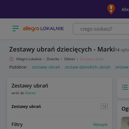
All
Otwórz menu z kategoriami
Zestawy ubrań dziecięcych - Marki
14
ogło
Allegro Lokalnie
Dziecko
Odzież
Zestawy ubrań
Podobne:
zestawy ubrań
zestaw damskich ubrań
zestaw
Zestawy ubrań
Wido
wróć do
Odzież
Zestawy ubrań
14
Og
Filtry
Wyczyść