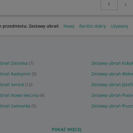
Wybierz stronę:
n przedmiotu: Zestawy ubrań
Nowy
Bardzo dobry
Używany
brań Zielonka
(7)
Zestawy ubrań Koby
ubrań Radzymin
(5)
Zestawy ubrań Woło
brań Serock
(12)
Zestawy ubrań Józef
ubrań Nowa Iwiczna
(4)
Zestawy ubrań Piase
ubrań Somianka
(5)
Zestawy ubrań Prus
POKAŻ WIĘCEJ