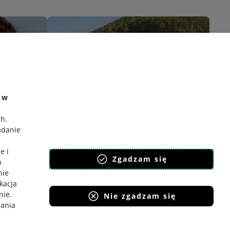
e w
ch
.
adanie
e i
Zgadzam się
h
nie
ikacja
nie
.
Nie zgadzam się
iania