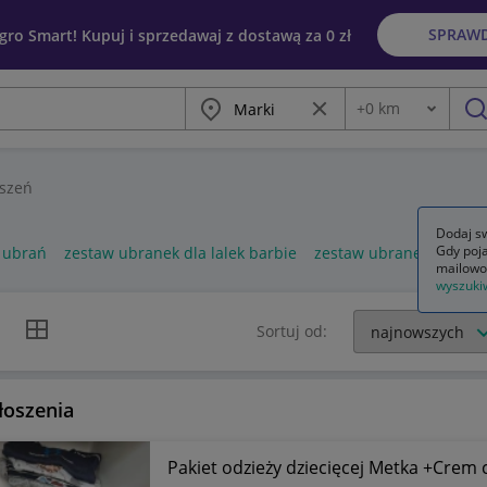
SPRAW
egro Smart! Kupuj i sprzedawaj z dostawą za 0 zł
Miasto
Wyczyść frazę
+
0
km
Odległość
szu
szeń
Dodaj sw
Gdy poja
 ubrań
zestaw ubranek dla lalek barbie
zestaw ubranek dla lal
mailowo
wyszuki
k listy
Widok siatki
Sortuj od:
łoszenia
Pakiet odzieży dziecięcej Metka +Crem 