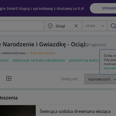
SPRAW
egro Smart! Kupuj i sprzedawaj z dostawą za 0 zł
Miasto
Wyczyść frazę
+
0
km
Odległość
szu
 Narodzenie i Gwiazdkę - Ociąż
21
ogłoszeń
 i okolicznościowe
Boże Narodzenie
Dodaj sw
Gdy poja
zenie
dekoracje na boże narodzenie
prezent na boże narodzen
mailowo
wyszuki
k listy
Widok siatki
Sortuj od:
łoszenia
Świecąca ozdoba drewniana wisząca