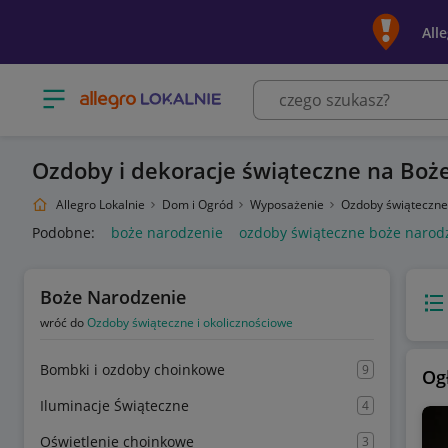
All
Otwórz menu z kategoriami
Ozdoby i dekoracje świąteczne na Boże
Allegro Lokalnie
Dom i Ogród
Wyposażenie
Ozdoby świąteczne
Podobne:
boże narodzenie
ozdoby świąteczne boże narod
Boże Narodzenie
Wido
wróć do
Ozdoby świąteczne i okolicznościowe
Bombki i ozdoby choinkowe
9
Og
Iluminacje Świąteczne
4
Oświetlenie choinkowe
3