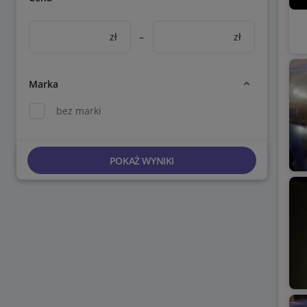
zł
–
zł
Marka
bez marki
POKAŻ WYNIKI