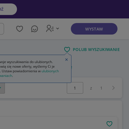
DŹ
WYSTAW
kaj
POLUB WYSZUKIWANIE
Zamknij wskazówkę
oje wyszukiwania do ulubionych.
wią się nowe oferty, wyślemy Ci je
ie
stroiki na stół na boże narodzenie
. Ustaw powiadomienia w
ulubionych
waniach
.
Wybierz stronę:
Następna 
z
1
OBSERWU