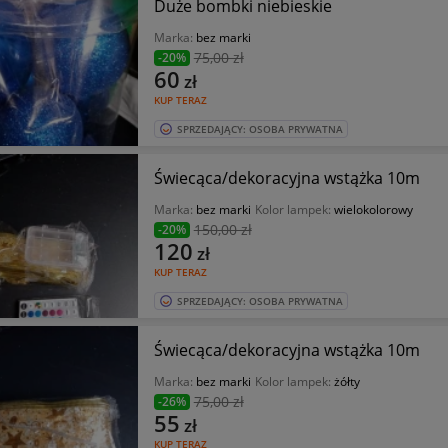
Duże bombki niebieskie
Marka:
bez marki
75
,00 zł
-20%
60
zł
KUP TERAZ
SPRZEDAJĄCY: OSOBA PRYWATNA
Świecąca/dekoracyjna wstążka 10m
Marka:
bez marki
Kolor lampek:
wielokolorowy
150
,00 zł
-20%
120
zł
KUP TERAZ
SPRZEDAJĄCY: OSOBA PRYWATNA
Świecąca/dekoracyjna wstążka 10m
Marka:
bez marki
Kolor lampek:
żółty
75
,00 zł
-26%
55
zł
KUP TERAZ