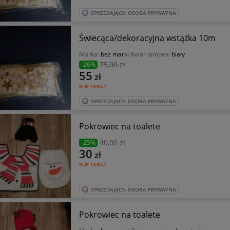
SPRZEDAJĄCY: OSOBA PRYWATNA
Świecąca/dekoracyjna wstążka 10m
Marka:
bez marki
Kolor lampek:
biały
75
,00 zł
-26%
55
zł
KUP TERAZ
SPRZEDAJĄCY: OSOBA PRYWATNA
Pokrowiec na toalete
40
,00 zł
-25%
30
zł
KUP TERAZ
SPRZEDAJĄCY: OSOBA PRYWATNA
Pokrowiec na toalete