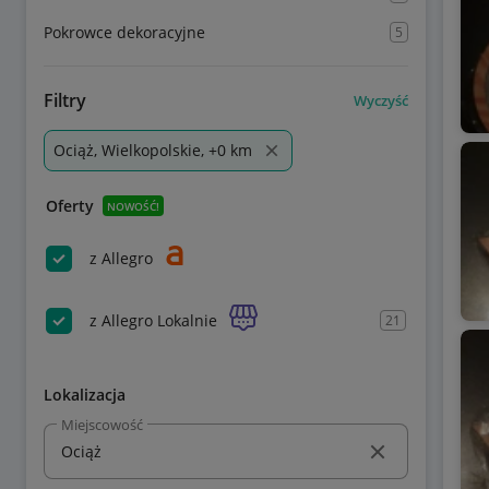
Pokrowce dekoracyjne
5
Filtry
Wyczyść
Ociąż, Wielkopolskie, +0 km
Oferty
NOWOŚĆ!
z Allegro
z Allegro Lokalnie
21
Lokalizacja
Miejscowość