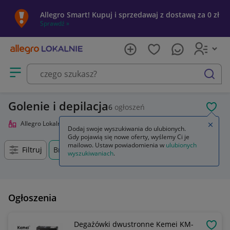
Allegro Smart! Kupuj i sprzedawaj z dostawą za 0 zł
Sprawdź »
Otwórz menu z kategoriami
szukaj
Golenie i depilacja
6
ogłoszeń
POL
Allegro Lokalnie
Uroda
Pielęgnacja
Golenie i depilacja
Zamkn
Dodaj swoje wyszukiwania do ulubionych.
Gdy pojawią się nowe oferty, wyślemy Ci je
mailowo. Ustaw powiadomienia w
ulubionych
Filtruj
Brzozów, Podkarpackie, +0 km
wyszukiwaniach
.
Ogłoszenia
Degażówki dwustronne Kemei KM-
OBSE