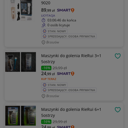
9020
89
,99
zł
LICYTACJA
03:06:46
do końca
0 osób licytuje
STAN: NOWY
SPRZEDAJĄCY: OSOBA PRYWATNA
Brzozów
Maszynki do golenia RieRui 3+1
OBSE
5ostrzy
29
,99 zł
-16%
24
,99
zł
KUP TERAZ
STAN: NOWY
SPRZEDAJĄCY: OSOBA PRYWATNA
Brzozów
Maszynki do golenia RieRui 6+1
OBSE
5ostrzy
29
,99 zł
-16%
24
,99
zł