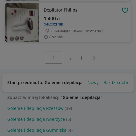
Depilator Philips
OBSE
1 400
zł
OGŁOSZENIE
SPRZEDAJĄCY: OSOBA PRYWATNA
Brzozów
Wybierz stronę:
Następna strona
z
1
Stan przedmiotu: Golenie i depilacja
Nowy
Bardzo dobry
Zobacz w innej lokalizacji
"Golenie i depilacja"
Golenie i depilacja Rzeszów
(39)
Golenie i depilacja Iwierzyce
(5)
Golenie i depilacja Gumniska
(4)