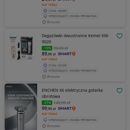
KUP TERAZ
STAN: NOWY
SPRZEDAJĄCY: OSOBA PRYWATNA
Brzozów
Degażówki dwustronne Kemei KM-
OBSE
9020
99
,99 zł
-10%
89
,99
zł
KUP TERAZ
STAN: NOWY
SPRZEDAJĄCY: OSOBA PRYWATNA
Brzozów
ENCHEN X6 elektryczna golarka
OBSE
obrotowa
149
,99 zł
-33%
99
,99
zł
KUP TERAZ
SPRZEDAJĄCY: OSOBA PRYWATNA
Brzozów