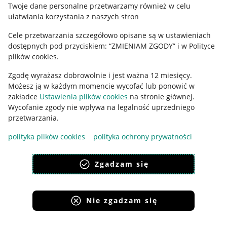
Twoje dane personalne przetwarzamy również w celu
ułatwiania korzystania z naszych stron
Ustawienia plików "cookies"
Cele przetwarzania szczegółowo opisane są w ustawieniach
Udostępnianie lokalizacji
dostępnych pod przyciskiem: “ZMIENIAM ZGODY” i w Polityce
Informacje dla Aktu o Usługach Cyfrowych
plików cookies.
Zgodę wyrażasz dobrowolnie i jest ważna 12 miesięcy.
Pobierz aplikację
Możesz ją w każdym momencie wycofać lub ponowić w
zakładce
Ustawienia plików cookies
na stronie głównej.
Wycofanie zgody nie wpływa na legalność uprzedniego
przetwarzania.
polityka plików cookies
polityka ochrony prywatności
Zgadzam się
Nie zgadzam się
Korzystanie z serwisu oznacza akceptację
regulaminu
.