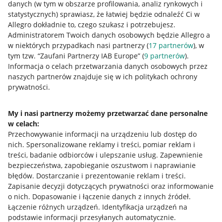
danych (w tym w obszarze profilowania, analiz rynkowych i
statystycznych) sprawiasz, że łatwiej będzie odnaleźć Ci w
Allegro dokładnie to, czego szukasz i potrzebujesz.
Administratorem Twoich danych osobowych będzie Allegro a
w niektórych przypadkach nasi partnerzy (
17
partnerów
), w
tym tzw. “Zaufani Partnerzy IAB Europe” (
9
partnerów
).
Przydatne informacje
Informacja o celach przetwarzania danych osobowych przez
naszych partnerów znajduje się w ich politykach ochrony
prywatności.
Jak to działa
Napisz do nas
My i nasi partnerzy możemy przetwarzać dane personalne
w celach:
Allegro Gadane dla sprzedających
Przechowywanie informacji na urządzeniu lub dostęp do
Allegro Gadane dla kupujących
nich
.
Spersonalizowane reklamy i treści, pomiar reklam i
treści, badanie odbiorców i ulepszanie usług
.
Zapewnienie
Mapa miejscowości
bezpieczeństwa, zapobieganie oszustwom i naprawianie
błędów
.
Dostarczanie i prezentowanie reklam i treści
.
Informacje prawne
Zapisanie decyzji dotyczących prywatności oraz informowanie
o nich
.
Dopasowanie i łączenie danych z innych źródeł
.
Regulamin
Łączenie różnych urządzeń
.
Identyfikacja urządzeń na
podstawie informacji przesyłanych automatycznie
.
Polityka plików "cookies"