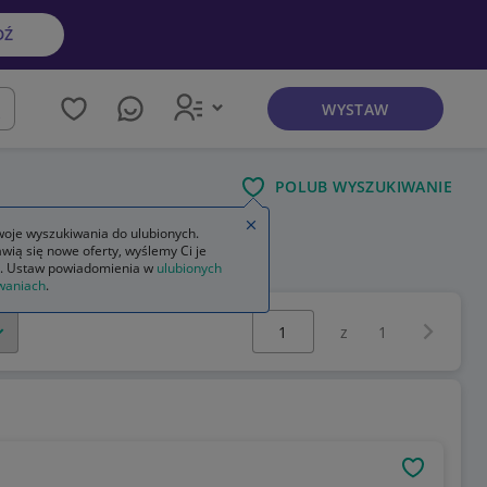
DŹ
WYSTAW
kaj
POLUB WYSZUKIWANIE
Zamknij wskazówkę
oje wyszukiwania do ulubionych.
wią się nowe oferty, wyślemy Ci je
. Ustaw powiadomienia w
ulubionych
waniach
.
Wybierz stronę:
Następna 
z
1
OBSERWU