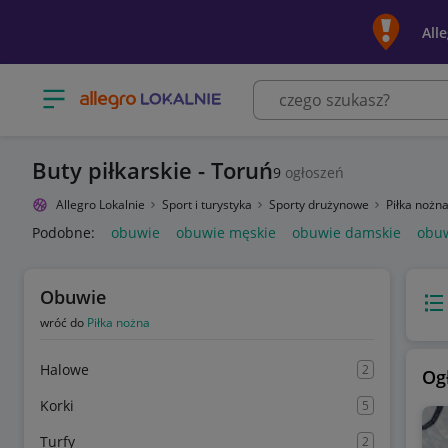
All
Otwórz menu z kategoriami
Buty piłkarskie - Toruń
9
ogłoszeń
Allegro Lokalnie
Sport i turystyka
Sporty drużynowe
Piłka nożn
Podobne:
obuwie
obuwie męskie
obuwie damskie
obuw
Obuwie
Wido
wróć do
Piłka nożna
Halowe
2
Og
Korki
5
Turfy
2