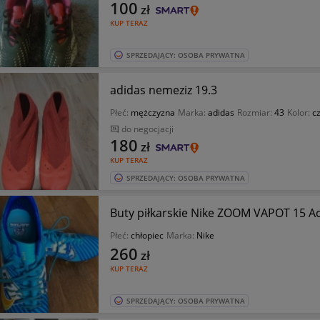
100
zł
KUP TERAZ
SPRZEDAJĄCY: OSOBA PRYWATNA
adidas nemeziz 19.3
Płeć:
mężczyzna
Marka:
adidas
Rozmiar:
43
Kolor:
c
do negocjacji
180
zł
KUP TERAZ
SPRZEDAJĄCY: OSOBA PRYWATNA
Buty piłkarskie Nike ZOOM VAPOT 15 
Płeć:
chłopiec
Marka:
Nike
260
zł
KUP TERAZ
SPRZEDAJĄCY: OSOBA PRYWATNA