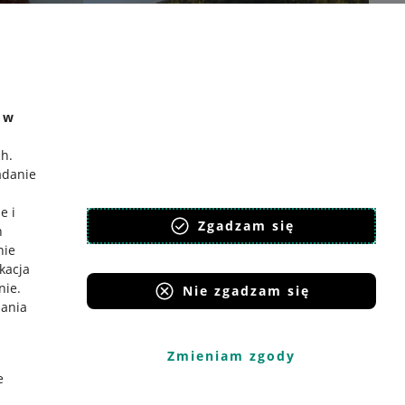
e w
ch
.
adanie
e i
Zgadzam się
h
nie
ikacja
nie
.
Nie zgadzam się
iania
Zmieniam zgody
e