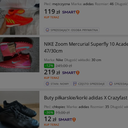
Płeć:
mężczyzna
Marka:
adidas
Rozmiar:
46
Długość
119
zł
KUP TERAZ
SPRZEDAJĄCY: OSOBA PRYWATNA
NIKE Zoom Mercurial Superfly 10 Acade
47/30cm
Marka:
Nike
Długość wkładki:
30 cm
249
,00 zł
-12%
219
zł
KUP TERAZ
STAN: NOWY
CZĘSTO SPRZEDAJE
SPRZEDAJ
Buty piłkarskie/korki adidas X Crazyfas
Płeć:
chłopiec
Marka:
adidas
Rozmiar:
35
Długość wk
19
,00 zł
-36%
12
zł
KUP TERAZ