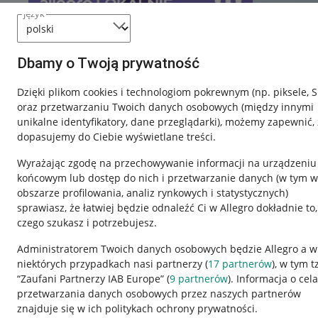
język
Dbamy o Twoją prywatność
Dzięki plikom cookies i technologiom pokrewnym
(np. piksele, 
oraz przetwarzaniu Twoich danych osobowych
(między innymi
unikalne identyfikatory, dane przeglądarki)
, możemy zapewnić, 
dopasujemy do Ciebie wyświetlane treści.
Wyrażając zgodę na przechowywanie informacji na urządzeniu
końcowym lub dostęp do nich i przetwarzanie danych (w tym w
obszarze profilowania, analiz rynkowych i statystycznych)
sprawiasz, że łatwiej będzie odnaleźć Ci w Allegro dokładnie to,
czego szukasz i potrzebujesz.
Przydatne informacje
Informacje p
Administratorem Twoich danych osobowych będzie Allegro a w
niektórych przypadkach nasi partnerzy (
17
partnerów
), w tym t
Jak to działa
Regulamin
“Zaufani Partnerzy IAB Europe” (
9
partnerów
). Informacja o cel
Napisz do nas
Polityka plików
przetwarzania danych osobowych przez naszych partnerów
znajduje się w ich politykach ochrony prywatności.
Allegro Gadane dla sprzedających
Ustawienia plik