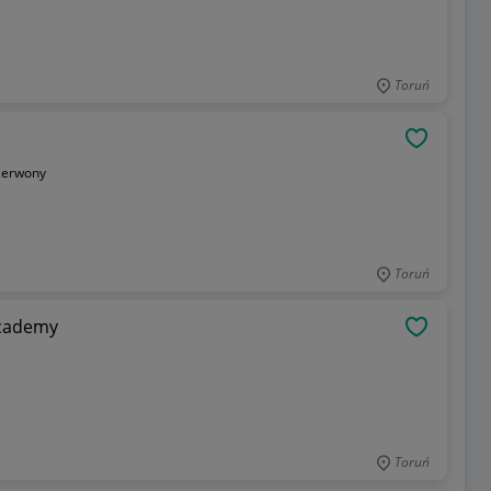
Toruń
OBSERWU
zerwony
Toruń
Academy
OBSERWU
Toruń