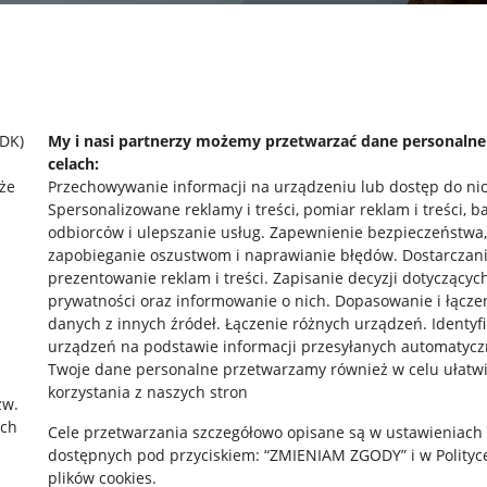
SDK)
My i nasi partnerzy możemy przetwarzać dane personaln
celach:
że
Przechowywanie informacji na urządzeniu lub dostęp do ni
Spersonalizowane reklamy i treści, pomiar reklam i treści, b
odbiorców i ulepszanie usług
.
Zapewnienie bezpieczeństwa,
zapobieganie oszustwom i naprawianie błędów
.
Dostarczani
prezentowanie reklam i treści
.
Zapisanie decyzji dotyczącyc
prywatności oraz informowanie o nich
.
Dopasowanie i łącze
danych z innych źródeł
.
Łączenie różnych urządzeń
.
Identyf
urządzeń na podstawie informacji przesyłanych automatycz
rawne
Pobierz aplikację
Twoje dane personalne przetwarzamy również w celu ułatw
korzystania z naszych stron
zw.
ach
Cele przetwarzania szczegółowo opisane są w ustawieniach
 "cookies"
dostępnych pod przyciskiem: “ZMIENIAM ZGODY” i w Polityc
plików cookies.
ów "cookies"