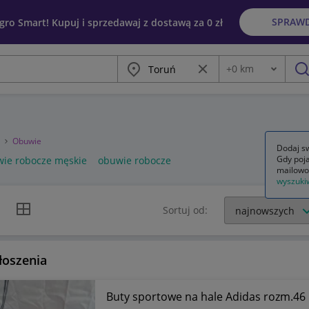
SPRAW
egro Smart! Kupuj i sprzedawaj z dostawą za 0 zł
Miasto
Wyczyść frazę
+
0
km
Odległość
szu
a
Obuwie
Dodaj sw
Gdy poja
ie robocze męskie
obuwie robocze
mailowo
wyszuki
k listy
Widok siatki
Sortuj od:
łoszenia
Buty sportowe na hale Adidas rozm.46