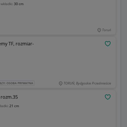
 wkładki:
30 cm
Toruń
my TF, rozmiar-
OBSERWU
TORUŃ, Bydgoskie Przedmieście
ĄCY: OSOBA PRYWATNA
t rozm.35
OBSERWU
ładki:
21 cm