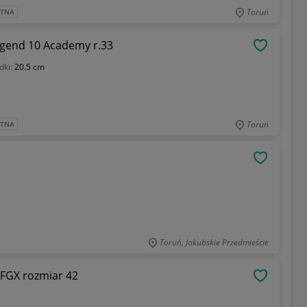
Toruń
ATNA
Legend 10 Academy r.33
OBSERWU
dki:
20.5 cm
Toruń
ATNA
OBSERWU
Toruń, Jakubskie Przedmieście
 FGX rozmiar 42
OBSERWU