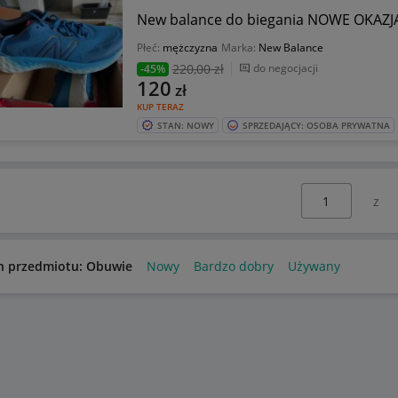
New balance do biegania NOWE OKAZJA
Płeć:
mężczyzna
Marka:
New Balance
220
,00 zł
do negocjacji
-45%
120
zł
KUP TERAZ
STAN: NOWY
SPRZEDAJĄCY: OSOBA PRYWATNA
Wybierz stronę:
n przedmiotu: Obuwie
Nowy
Bardzo dobry
Używany