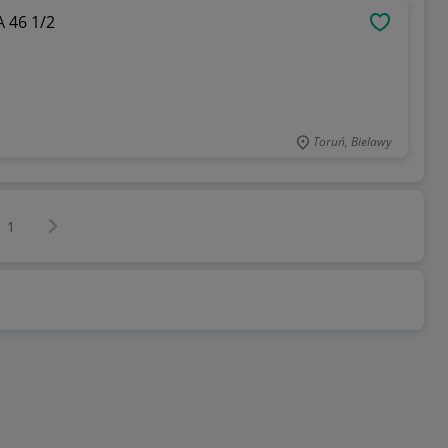
 46 1/2
OBSERWU
Toruń, Bielawy
Następna strona
z
1