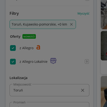
Filtry
Wyczyść
Toruń, Kujawsko-pomorskie, +0 km
Oferty
NOWOŚĆ!
z Allegro
z Allegro Lokalnie
9
Lokalizacja
Miejscowość
Promień