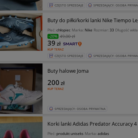
CZĘSTO SPRZEDAJE
SPRZEDAJĄCY: OSOBA PRYW
Buty do piłki/korki lanki Nike Tiempo 
Płeć:
chłopiec
Marka:
Nike
Rozmiar:
33
Długość wkła
49
,00 zł
-20%
39
zł
KUP TERAZ
CZĘSTO SPRZEDAJE
SPRZEDAJĄCY: OSOBA PRYW
Buty halowe Joma
200
zł
KUP TERAZ
SPRZEDAJĄCY: OSOBA PRYWATNA
Korki lanki Adidas Predator Accuracy 4
Płeć:
produkt uniseks
Marka:
adidas