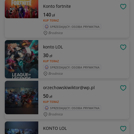
Konto fortnite
OBSE
140
zł
KUP TERAZ
SPRZEDAJĄCY: OSOBA PRYWATNA
Brodnica
konto LOL
OBSE
30
zł
KUP TERAZ
SPRZEDAJĄCY: OSOBA PRYWATNA
Brodnica
orzechowskiwiktor@wp.pl
OBSE
50
zł
KUP TERAZ
SPRZEDAJĄCY: OSOBA PRYWATNA
Brodnica
KONTO LOL
OBSE