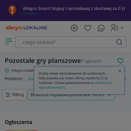
Allegro Smart! Kupuj i sprzedawaj z dostawą za 0 zł
Sprawdź »
Otwórz menu z kategoriami
szukaj
Pozostałe gry planszowe
7
ogłoszeń
POL
Allegro Lokalnie
Kultura i rozrywka
Gry
Planszowe
Pozostałe
Zamkn
Dodaj swoje wyszukiwania do ulubionych.
Gdy pojawią się nowe oferty, wyślemy Ci je
Podobne:
pozostałe
łóżka pozostałe
pozostałe miasta i regi
mailowo. Ustaw powiadomienia w
ulubionych
wyszukiwaniach
.
Filtruj
Brodnica, Kujawsko-pomorskie, +0 km
Ogłoszenia