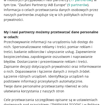
tym tzw. “Zaufani Partnerzy IAB Europe” (
9
partnerów
).
Przydatne informacje
Informacja o celach przetwarzania danych osobowych przez
naszych partnerów znajduje się w ich politykach ochrony
prywatności.
Jak to działa
Napisz do nas
My i nasi partnerzy możemy przetwarzać dane personalne
w celach:
Allegro Gadane dla sprzedających
Przechowywanie informacji na urządzeniu lub dostęp do
Allegro Gadane dla kupujących
nich
.
Spersonalizowane reklamy i treści, pomiar reklam i
treści, badanie odbiorców i ulepszanie usług
.
Zapewnienie
Mapa miejscowości
bezpieczeństwa, zapobieganie oszustwom i naprawianie
błędów
.
Dostarczanie i prezentowanie reklam i treści
.
Informacje prawne
Zapisanie decyzji dotyczących prywatności oraz informowanie
o nich
.
Dopasowanie i łączenie danych z innych źródeł
.
Regulamin
Łączenie różnych urządzeń
.
Identyfikacja urządzeń na
podstawie informacji przesyłanych automatycznie
.
Polityka plików "cookies"
Twoje dane personalne przetwarzamy również w celu
ułatwiania korzystania z naszych stron
Ustawienia plików "cookies"
Cele przetwarzania szczegółowo opisane są w ustawieniach
Udostępnianie lokalizacji
dostępnych pod przyciskiem: “ZMIENIAM ZGODY” i w Polityce