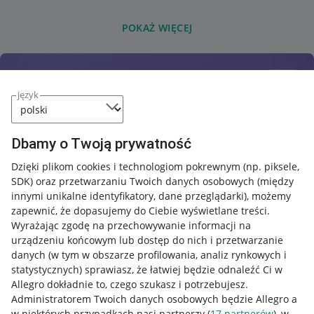
POKAŻ WIĘCEJ
język
Dbamy o Twoją prywatność
Dzięki plikom cookies i technologiom pokrewnym
(np. piksele,
SDK)
oraz przetwarzaniu Twoich danych osobowych
(między
innymi unikalne identyfikatory, dane przeglądarki)
, możemy
zapewnić, że dopasujemy do Ciebie wyświetlane treści.
Wyrażając zgodę na przechowywanie informacji na
urządzeniu końcowym lub dostęp do nich i przetwarzanie
danych (w tym w obszarze profilowania, analiz rynkowych i
statystycznych) sprawiasz, że łatwiej będzie odnaleźć Ci w
Allegro dokładnie to, czego szukasz i potrzebujesz.
Administratorem Twoich danych osobowych będzie Allegro a
w niektórych przypadkach nasi partnerzy (
17
partnerów
), w