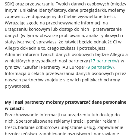
SDK)
oraz przetwarzaniu Twoich danych osobowych
(między
innymi unikalne identyfikatory, dane przeglądarki)
, możemy
zapewnić, że dopasujemy do Ciebie wyświetlane treści.
Wyrażając zgodę na przechowywanie informacji na
urządzeniu końcowym lub dostęp do nich i przetwarzanie
danych (w tym w obszarze profilowania, analiz rynkowych i
statystycznych) sprawiasz, że łatwiej będzie odnaleźć Ci w
Allegro dokładnie to, czego szukasz i potrzebujesz.
Administratorem Twoich danych osobowych będzie Allegro a
w niektórych przypadkach nasi partnerzy (
17
partnerów
), w
tym tzw. “Zaufani Partnerzy IAB Europe” (
9
partnerów
).
Przydatne informacje
Informacja o celach przetwarzania danych osobowych przez
naszych partnerów znajduje się w ich politykach ochrony
prywatności.
Jak to działa
Napisz do nas
My i nasi partnerzy możemy przetwarzać dane personalne
w celach:
Allegro Gadane dla sprzedających
Przechowywanie informacji na urządzeniu lub dostęp do
Allegro Gadane dla kupujących
nich
.
Spersonalizowane reklamy i treści, pomiar reklam i
treści, badanie odbiorców i ulepszanie usług
.
Zapewnienie
Mapa miejscowości
bezpieczeństwa, zapobieganie oszustwom i naprawianie