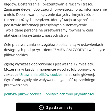
błędów
.
Dostarczanie i prezentowanie reklam i treści
.
Informacje prawne
Zapisanie decyzji dotyczących prywatności oraz informowanie
o nich
.
Dopasowanie i łączenie danych z innych źródeł
.
Regulamin
Łączenie różnych urządzeń
.
Identyfikacja urządzeń na
podstawie informacji przesyłanych automatycznie
.
Polityka plików "cookies"
Twoje dane personalne przetwarzamy również w celu
ułatwiania korzystania z naszych stron
Ustawienia plików "cookies"
Cele przetwarzania szczegółowo opisane są w ustawieniach
Udostępnianie lokalizacji
dostępnych pod przyciskiem: “ZMIENIAM ZGODY” i w Polityce
Informacje dla Aktu o Usługach Cyfrowych
plików cookies.
Zgodę wyrażasz dobrowolnie i jest ważna 12 miesięcy.
Pobierz aplikację
Możesz ją w każdym momencie wycofać lub ponowić w
zakładce
Ustawienia plików cookies
na stronie głównej.
Wycofanie zgody nie wpływa na legalność uprzedniego
przetwarzania.
polityka plików cookies
polityka ochrony prywatności
Zgadzam się