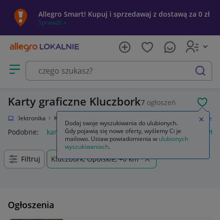
Allegro Smart! Kupuj i sprzedawaj z dostawą za 0 zł
Sprawdź »
Otwórz menu z kategoriami
szukaj
Karty graficzne Kluczbork
7
ogłoszeń
POL
nie
Elektronika
Komputery
Podzespoły komputerowe
Karty graficzne
Zamkn
Dodaj swoje wyszukiwania do ulubionych.
Gdy pojawią się nowe oferty, wyślemy Ci je
Podobne:
karty graficzne
używane karty graficzne
uchwyt do
mailowo. Ustaw powiadomienia w
ulubionych
wyszukiwaniach
.
Filtruj
Kluczbork, Opolskie, +0 km
Ogłoszenia