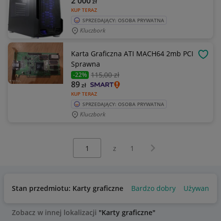
2 000
zł
KUP TERAZ
SPRZEDAJĄCY: OSOBA PRYWATNA
Kluczbork
Karta Graficzna ATI MACH64 2mb PCI
OBSE
Sprawna
115
,00 zł
-22%
89
zł
KUP TERAZ
SPRZEDAJĄCY: OSOBA PRYWATNA
Kluczbork
Wybierz stronę:
Następna strona
z
1
Stan przedmiotu: Karty graficzne
Bardzo dobry
Używany
Zobacz w innej lokalizacji
"Karty graficzne"