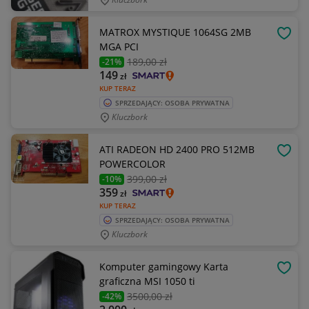
MATROX MYSTIQUE 1064SG 2MB
OBSE
MGA PCI
189
,00 zł
-21%
149
zł
KUP TERAZ
SPRZEDAJĄCY: OSOBA PRYWATNA
Kluczbork
ATI RADEON HD 2400 PRO 512MB
OBSE
POWERCOLOR
399
,00 zł
-10%
359
zł
KUP TERAZ
SPRZEDAJĄCY: OSOBA PRYWATNA
Kluczbork
Komputer gamingowy Karta
OBSE
graficzna MSI 1050 ti
3500
,00 zł
-42%