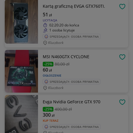
Kartą graficzną EVGA GTX760TI.
OBSE
51
zł
LICYTACJA
02:20:20
do końca
1 osoba licytuje
SPRZEDAJĄCY: OSOBA PRYWATNA
Kluczbork
MSI N460GTX CYCLONE
OBSE
80
,00 zł
-25%
60
zł
OGŁOSZENIE
SPRZEDAJĄCY: OSOBA PRYWATNA
Kluczbork
Evga Nvidia GeForce GTX 970
OBSE
400
,00 zł
-25%
300
zł
KUP TERAZ
SPRZEDAJĄCY: OSOBA PRYWATNA
Kluczbork