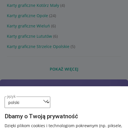
Karty graficzne Kotórz Mały
(4)
Karty graficzne Opole
(24)
Karty graficzne Wieluń
(6)
Karty graficzne Lututów
(6)
Karty graficzne Strzelce Opolskie
(5)
POKAŻ WIĘCEJ
język
Dbamy o Twoją prywatność
Dzięki plikom cookies i technologiom pokrewnym
(np. piksele,