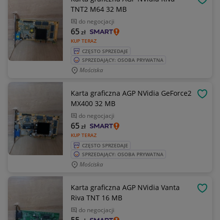
OBSE
TNT2 M64 32 MB
do negocjacji
65
zł
KUP TERAZ
CZĘSTO SPRZEDAJE
SPRZEDAJĄCY: OSOBA PRYWATNA
Mościska
Karta graficzna AGP NVidia GeForce2
OBSE
MX400 32 MB
do negocjacji
65
zł
KUP TERAZ
CZĘSTO SPRZEDAJE
SPRZEDAJĄCY: OSOBA PRYWATNA
Mościska
Karta graficzna AGP NVidia Vanta
OBSE
Riva TNT 16 MB
do negocjacji