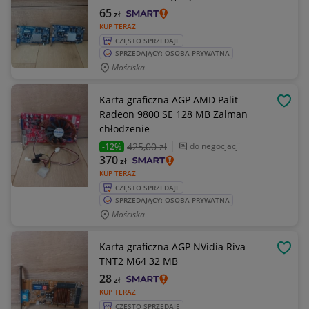
65
zł
KUP TERAZ
CZĘSTO SPRZEDAJE
SPRZEDAJĄCY: OSOBA PRYWATNA
Mościska
Karta graficzna AGP AMD Palit
OBSE
Radeon 9800 SE 128 MB Zalman
chłodzenie
425
,00 zł
do negocjacji
-12%
370
zł
KUP TERAZ
CZĘSTO SPRZEDAJE
SPRZEDAJĄCY: OSOBA PRYWATNA
Mościska
Karta graficzna AGP NVidia Riva
OBSE
TNT2 M64 32 MB
28
zł
KUP TERAZ
CZĘSTO SPRZEDAJE