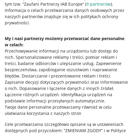
tym tzw. “Zaufani Partnerzy IAB Europe” (
9
partnerów
).
Przydatne informacje
Informacja o celach przetwarzania danych osobowych przez
naszych partnerów znajduje się w ich politykach ochrony
prywatności.
Jak to działa
Napisz do nas
My i nasi partnerzy możemy przetwarzać dane personalne
w celach:
Allegro Gadane dla sprzedających
Przechowywanie informacji na urządzeniu lub dostęp do
Allegro Gadane dla kupujących
nich
.
Spersonalizowane reklamy i treści, pomiar reklam i
treści, badanie odbiorców i ulepszanie usług
.
Zapewnienie
Mapa miejscowości
bezpieczeństwa, zapobieganie oszustwom i naprawianie
błędów
.
Dostarczanie i prezentowanie reklam i treści
.
Informacje prawne
Zapisanie decyzji dotyczących prywatności oraz informowanie
o nich
.
Dopasowanie i łączenie danych z innych źródeł
.
Regulamin
Łączenie różnych urządzeń
.
Identyfikacja urządzeń na
podstawie informacji przesyłanych automatycznie
.
Polityka plików "cookies"
Twoje dane personalne przetwarzamy również w celu
ułatwiania korzystania z naszych stron
Ustawienia plików "cookies"
Cele przetwarzania szczegółowo opisane są w ustawieniach
Udostępnianie lokalizacji
dostępnych pod przyciskiem: “ZMIENIAM ZGODY” i w Polityce