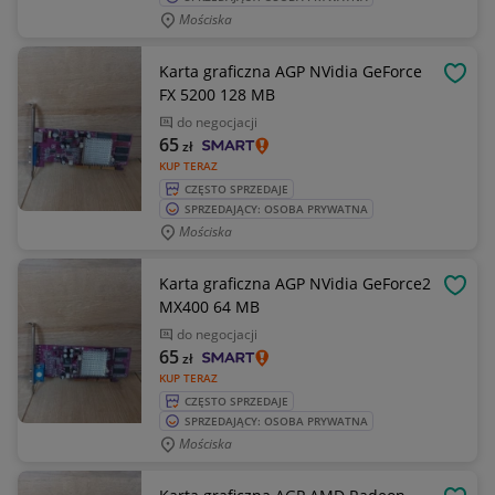
Mościska
Karta graficzna AGP NVidia GeForce
OBSE
FX 5200 128 MB
do negocjacji
65
zł
KUP TERAZ
CZĘSTO SPRZEDAJE
SPRZEDAJĄCY: OSOBA PRYWATNA
Mościska
Karta graficzna AGP NVidia GeForce2
OBSE
MX400 64 MB
do negocjacji
65
zł
KUP TERAZ
CZĘSTO SPRZEDAJE
SPRZEDAJĄCY: OSOBA PRYWATNA
Mościska