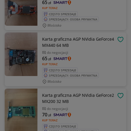
65
zł
KUP TERAZ
CZĘSTO SPRZEDAJE
SPRZEDAJĄCY: OSOBA PRYWATNA
Mościska
Karta graficzna AGP NVidia GeForce4
OBSE
MX440 64 MB
do negocjacji
65
zł
KUP TERAZ
CZĘSTO SPRZEDAJE
SPRZEDAJĄCY: OSOBA PRYWATNA
Mościska
Karta graficzna AGP NVidia GeForce2
OBSE
MX200 32 MB
do negocjacji
70
zł
KUP TERAZ
CZĘSTO SPRZEDAJE