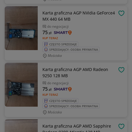
Karta graficzna AGP NVidia GeForce4
OBSE
MX 440 64 MB
do negocjacji
75
zł
KUP TERAZ
CZĘSTO SPRZEDAJE
SPRZEDAJĄCY: OSOBA PRYWATNA
Mościska
Karta graficzna AGP AMD Radeon
OBSE
9250 128 MB
do negocjacji
75
zł
KUP TERAZ
CZĘSTO SPRZEDAJE
SPRZEDAJĄCY: OSOBA PRYWATNA
Mościska
Karta graficzna AGP AMD Sapphire
OBSE