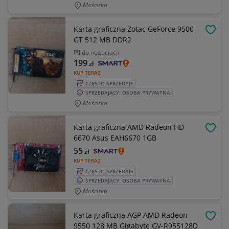
Mościska
Karta graficzna Zotac GeForce 9500
OBSE
GT 512 MB DDR2
do negocjacji
199
zł
KUP TERAZ
CZĘSTO SPRZEDAJE
SPRZEDAJĄCY: OSOBA PRYWATNA
Mościska
Karta graficzna AMD Radeon HD
OBSE
6670 Asus EAH6670 1GB
55
zł
KUP TERAZ
CZĘSTO SPRZEDAJE
SPRZEDAJĄCY: OSOBA PRYWATNA
Mościska
Karta graficzna AGP AMD Radeon
OBSE
9550 128 MB Gigabyte GV-R955128D