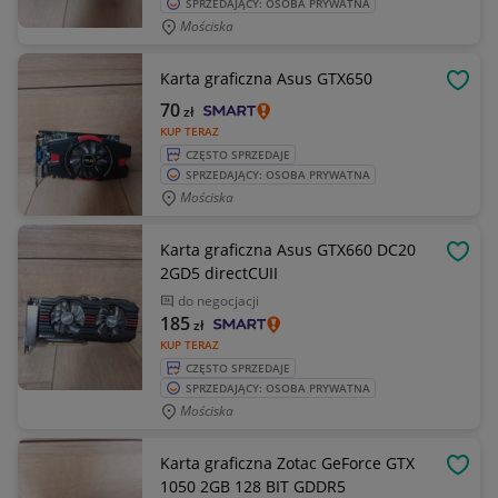
SPRZEDAJĄCY: OSOBA PRYWATNA
Mościska
Karta graficzna Asus GTX650
OBSE
70
zł
KUP TERAZ
CZĘSTO SPRZEDAJE
SPRZEDAJĄCY: OSOBA PRYWATNA
Mościska
Karta graficzna Asus GTX660 DC20
OBSE
2GD5 directCUII
do negocjacji
185
zł
KUP TERAZ
CZĘSTO SPRZEDAJE
SPRZEDAJĄCY: OSOBA PRYWATNA
Mościska
Karta graficzna Zotac GeForce GTX
OBSE
1050 2GB 128 BIT GDDR5