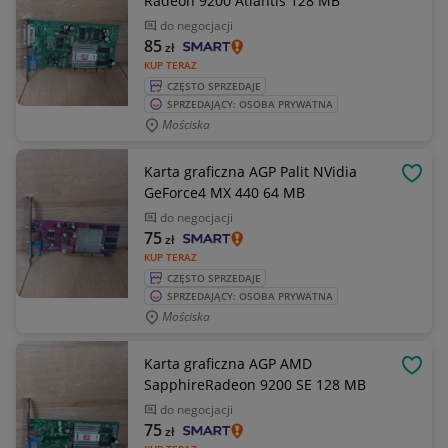
Radeon 9200 Atlantis 128 MB
do negocjacji
85
zł
KUP TERAZ
CZĘSTO SPRZEDAJE
SPRZEDAJĄCY: OSOBA PRYWATNA
Mościska
Karta graficzna AGP Palit NVidia
OBSE
GeForce4 MX 440 64 MB
do negocjacji
75
zł
KUP TERAZ
CZĘSTO SPRZEDAJE
SPRZEDAJĄCY: OSOBA PRYWATNA
Mościska
Karta graficzna AGP AMD
OBSE
SapphireRadeon 9200 SE 128 MB
do negocjacji
75
zł