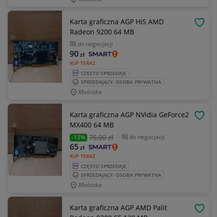
Karta graficzna AGP HIS AMD
OBSE
Radeon 9200 64 MB
do negocjacji
90
zł
KUP TERAZ
CZĘSTO SPRZEDAJE
SPRZEDAJĄCY: OSOBA PRYWATNA
Mościska
Karta graficzna AGP NVidia GeForce2
OBSE
MX400 64 MB
75
,00 zł
do negocjacji
-13%
65
zł
KUP TERAZ
CZĘSTO SPRZEDAJE
SPRZEDAJĄCY: OSOBA PRYWATNA
Mościska
Karta graficzna AGP AMD Palit
OBSE