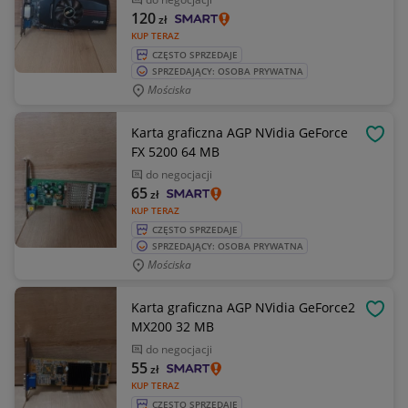
120
zł
KUP TERAZ
CZĘSTO SPRZEDAJE
SPRZEDAJĄCY: OSOBA PRYWATNA
Mościska
Karta graficzna AGP NVidia GeForce
OBSE
FX 5200 64 MB
do negocjacji
65
zł
KUP TERAZ
CZĘSTO SPRZEDAJE
SPRZEDAJĄCY: OSOBA PRYWATNA
Mościska
Karta graficzna AGP NVidia GeForce2
OBSE
MX200 32 MB
do negocjacji
55
zł
KUP TERAZ
CZĘSTO SPRZEDAJE