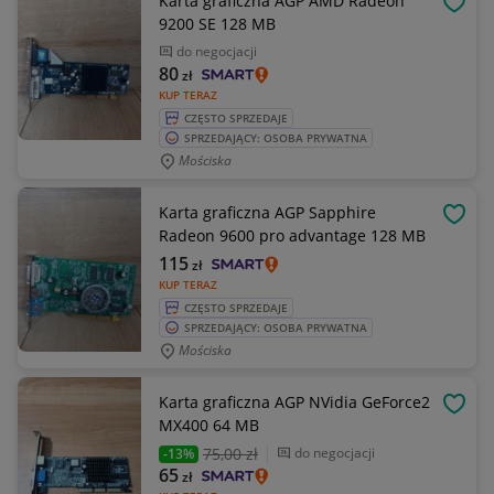
Karta graficzna AGP AMD Radeon
OBSE
9200 SE 128 MB
do negocjacji
80
zł
KUP TERAZ
CZĘSTO SPRZEDAJE
SPRZEDAJĄCY: OSOBA PRYWATNA
Mościska
Karta graficzna AGP Sapphire
OBSE
Radeon 9600 pro advantage 128 MB
115
zł
KUP TERAZ
CZĘSTO SPRZEDAJE
SPRZEDAJĄCY: OSOBA PRYWATNA
Mościska
Karta graficzna AGP NVidia GeForce2
OBSE
MX400 64 MB
75
,00 zł
do negocjacji
-13%
65
zł