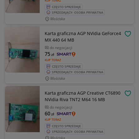
KUP TERAZ
CZĘSTO SPRZEDAJE
SPRZEDAJĄCY: OSOBA PRYWATNA
Mościska
Karta graficzna AGP NVidia GeForce4
OBSE
MX 440 64 MB
do negocjacji
75
zł
KUP TERAZ
CZĘSTO SPRZEDAJE
SPRZEDAJĄCY: OSOBA PRYWATNA
Mościska
Karta graficzna AGP Creative CT6890
OBSE
NVidia Riva TNT2 M64 16 MB
do negocjacji
60
zł
KUP TERAZ
CZĘSTO SPRZEDAJE
SPRZEDAJĄCY: OSOBA PRYWATNA
Mościska