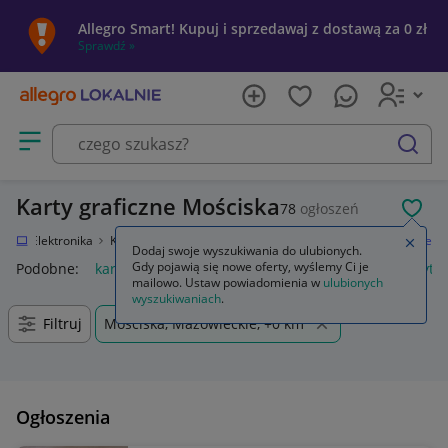
Allegro Smart! Kupuj i sprzedawaj z dostawą za 0 zł
Sprawdź »
Otwórz menu z kategoriami
szukaj
Karty graficzne Mościska
78
ogłoszeń
POL
nie
Elektronika
Komputery
Podzespoły komputerowe
Karty graficzne
Zamkn
Dodaj swoje wyszukiwania do ulubionych.
Gdy pojawią się nowe oferty, wyślemy Ci je
Podobne:
karty graficzne
używane karty graficzne
uchwyt do
mailowo. Ustaw powiadomienia w
ulubionych
wyszukiwaniach
.
Filtruj
Mościska, Mazowieckie, +0 km
Ogłoszenia