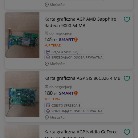
Mościska
Karta graficzna AGP AMD Sapphire
OBSE
Radeon 9000 64 MB
do negocjacji
145
zł
KUP TERAZ
CZĘSTO SPRZEDAJE
SPRZEDAJĄCY: OSOBA PRYWATNA
Mościska
Karta graficzna AGP SIS 86C326 4 MB
OBSE
do negocjacji
180
zł
KUP TERAZ
CZĘSTO SPRZEDAJE
SPRZEDAJĄCY: OSOBA PRYWATNA
Mościska
Karta graficzna AGP NVidia GeForce
OBSE