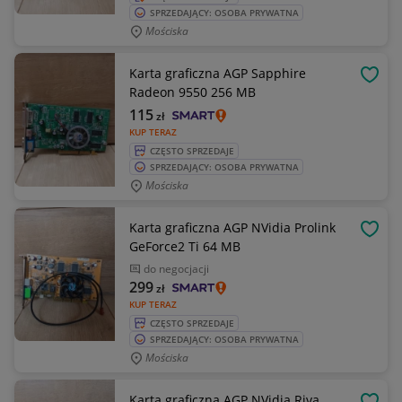
SPRZEDAJĄCY: OSOBA PRYWATNA
Mościska
Karta graficzna AGP Sapphire
OBSE
Radeon 9550 256 MB
115
zł
KUP TERAZ
CZĘSTO SPRZEDAJE
SPRZEDAJĄCY: OSOBA PRYWATNA
Mościska
Karta graficzna AGP NVidia Prolink
OBSE
GeForce2 Ti 64 MB
do negocjacji
299
zł
KUP TERAZ
CZĘSTO SPRZEDAJE
SPRZEDAJĄCY: OSOBA PRYWATNA
Mościska
Karta graficzna AGP NVidia Riva