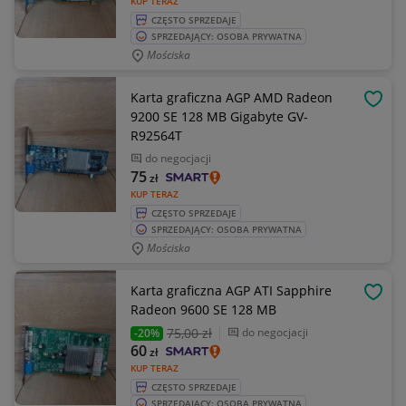
KUP TERAZ
CZĘSTO SPRZEDAJE
SPRZEDAJĄCY: OSOBA PRYWATNA
Mościska
Karta graficzna AGP AMD Radeon
OBSE
9200 SE 128 MB Gigabyte GV-
R92564T
do negocjacji
75
zł
KUP TERAZ
CZĘSTO SPRZEDAJE
SPRZEDAJĄCY: OSOBA PRYWATNA
Mościska
Karta graficzna AGP ATI Sapphire
OBSE
Radeon 9600 SE 128 MB
75
,00 zł
do negocjacji
-20%
60
zł
KUP TERAZ
CZĘSTO SPRZEDAJE
SPRZEDAJĄCY: OSOBA PRYWATNA