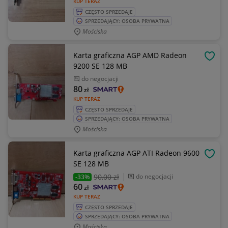
KUP TERAZ
CZĘSTO SPRZEDAJE
SPRZEDAJĄCY: OSOBA PRYWATNA
Mościska
Karta graficzna AGP AMD Radeon
OBSE
9200 SE 128 MB
do negocjacji
80
zł
KUP TERAZ
CZĘSTO SPRZEDAJE
SPRZEDAJĄCY: OSOBA PRYWATNA
Mościska
Karta graficzna AGP ATI Radeon 9600
OBSE
SE 128 MB
90
,00 zł
do negocjacji
-33%
60
zł
KUP TERAZ
CZĘSTO SPRZEDAJE
SPRZEDAJĄCY: OSOBA PRYWATNA
Mościska