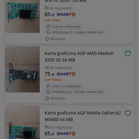
MSI FX 5200 128 MB
do negocjacji
65
zł
KUP TERAZ
CZĘSTO SPRZEDAJE
SPRZEDAJĄCY: OSOBA PRYWATNA
Mościska
Karta graficzna AGP AMD Medion
OBSE
9200 SE 64 MB
do negocjacji
75
zł
KUP TERAZ
CZĘSTO SPRZEDAJE
SPRZEDAJĄCY: OSOBA PRYWATNA
Mościska
Karta graficzna AGP NVidia GeForce2
OBSE
MX400 64 MB
do negocjacji
65
zł