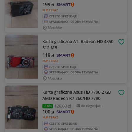
199
zł
KUP TERAZ
CZĘSTO SPRZEDAJE
SPRZEDAJĄCY: OSOBA PRYWATNA
Mościska
Karta graficzna ATI Radeon HD 4850
OBSE
512 MB
119
zł
KUP TERAZ
CZĘSTO SPRZEDAJE
SPRZEDAJĄCY: OSOBA PRYWATNA
Mościska
Karta graficzna Asus HD 7790 2 GB
OBSE
AMD Radeon R7 260/HD 7790
120
,00 zł
do negocjacji
-16%
100
zł
KUP TERAZ
CZĘSTO SPRZEDAJE
SPRZEDAJĄCY: OSOBA PRYWATNA