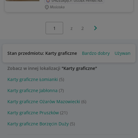
SPRZEDAJĄCY: OSOBA PRYWATNA
Mościska
Wybierz stronę:
Następna strona
z
2
Stan przedmiotu: Karty graficzne
Bardzo dobry
Używany
Zobacz w innej lokalizacji
"Karty graficzne"
Karty graficzne Łomianki
(5)
Karty graficzne Jabłonna
(7)
Karty graficzne Ożarów Mazowiecki
(6)
Karty graficzne Pruszków
(21)
Karty graficzne Borzęcin Duży
(5)