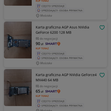
KUP TERAZ
CZĘSTO SPRZEDAJE
SPRZEDAJĄCY: OSOBA PRYWATNA
Mościska
Karta graficzna AGP Asus NVidia
OBSE
GeForce 6200 128 MB
do negocjacji
90
zł
KUP TERAZ
CZĘSTO SPRZEDAJE
SPRZEDAJĄCY: OSOBA PRYWATNA
Mościska
Karta graficzna AGP NVidia GeForce4
OBSE
MX440 64 MB
do negocjacji
65
zł
KUP TERAZ
CZĘSTO SPRZEDAJE
SPRZEDAJĄCY: OSOBA PRYWATNA
Mościska