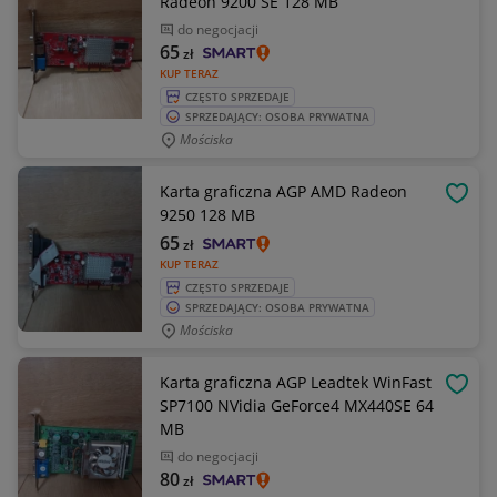
Radeon 9200 SE 128 MB
do negocjacji
65
zł
KUP TERAZ
CZĘSTO SPRZEDAJE
SPRZEDAJĄCY: OSOBA PRYWATNA
Mościska
Karta graficzna AGP AMD Radeon
OBSE
9250 128 MB
65
zł
KUP TERAZ
CZĘSTO SPRZEDAJE
SPRZEDAJĄCY: OSOBA PRYWATNA
Mościska
Karta graficzna AGP Leadtek WinFast
OBSE
SP7100 NVidia GeForce4 MX440SE 64
MB
do negocjacji
80
zł