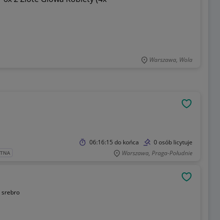
Warszawa, Wola
OBSERWU
06:16:15
do końca
0 osób licytuje
Warszawa, Praga-Południe
ATNA
OBSERWU
:
srebro