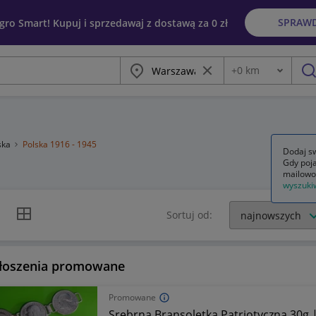
SPRAW
egro Smart! Kupuj i sprzedawaj z dostawą za 0 zł
Miasto
Wyczyść frazę
+
0
km
Odległość
szu
ska
Polska 1916 - 1945
Dodaj sw
Gdy poja
mailowo
wyszuki
k listy
Widok siatki
Sortuj od:
łoszenia promowane
Promowane
Srebrna Bransoletka Patriotyczna 30g |