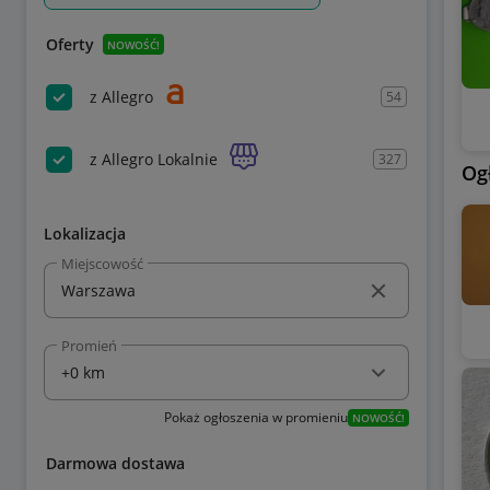
Oferty
NOWOŚĆ!
z Allegro
54
z Allegro Lokalnie
327
Og
Lokalizacja
Miejscowość
Promień
Pokaż ogłoszenia w promieniu
NOWOŚĆ!
Darmowa dostawa