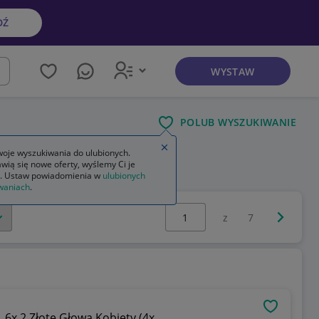
DŹ
WYSTAW
kaj
POLUB WYSZUKIWANIE
Zamknij wskazówkę
oje wyszukiwania do ulubionych.
wią się nowe oferty, wyślemy Ci je
. Ustaw powiadomienia w
ulubionych
waniach
.
Wybierz stronę:
Następna 
z
7
OBSERWU
 6x 2 Złote Głowa Kobiety (4x