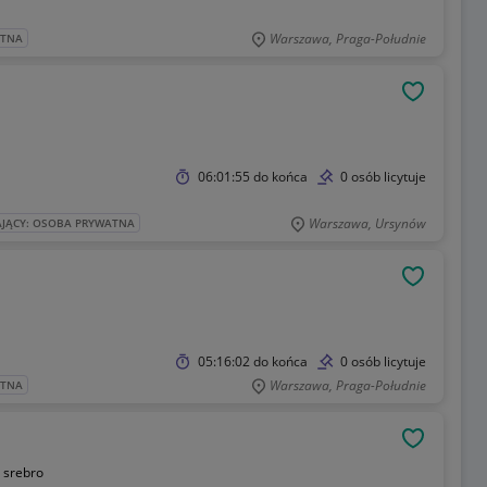
Warszawa, Praga-Południe
ATNA
OBSERWU
06:01:55
do końca
0 osób licytuje
Warszawa, Ursynów
AJĄCY: OSOBA PRYWATNA
OBSERWU
05:16:02
do końca
0 osób licytuje
Warszawa, Praga-Południe
ATNA
OBSERWU
:
srebro