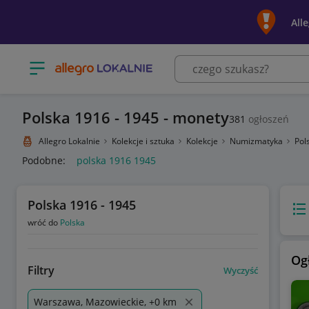
All
Otwórz menu z kategoriami
Polska 1916 - 1945 - monety
381
ogłoszeń
Allegro Lokalnie
Kolekcje i sztuka
Kolekcje
Numizmatyka
Pol
Podobne:
polska 1916 1945
Polska 1916 - 1945
Wido
wróć do
Polska
Og
Filtry
Wyczyść
Warszawa, Mazowieckie, +0 km