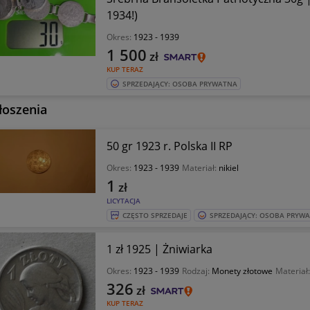
1934!)
Okres:
1923 - 1939
1 500
zł
KUP TERAZ
SPRZEDAJĄCY: OSOBA PRYWATNA
łoszenia
50 gr 1923 r. Polska II RP
Okres:
1923 - 1939
Materiał:
nikiel
1
zł
LICYTACJA
CZĘSTO SPRZEDAJE
SPRZEDAJĄCY: OSOBA PRYW
1 zł 1925 | Żniwiarka
Okres:
1923 - 1939
Rodzaj:
Monety złotowe
Materiał
326
zł
KUP TERAZ