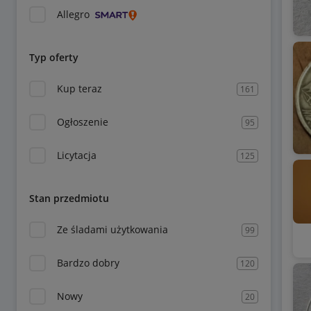
Allegro
Typ oferty
Kup teraz
161
Ogłoszenie
95
Licytacja
125
Stan przedmiotu
Ze śladami użytkowania
99
Bardzo dobry
120
Nowy
20