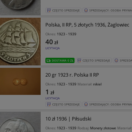
CZĘSTO SPRZEDAJE
SPRZEDAJĄCY: OSOBA PRYW
Polska, II RP, 5 złotych 1936, Żaglowiec
Okres:
1923 - 1939
40
zł
LICYTACJA
DOSTAWA 0 ZŁ
CZĘSTO SPRZEDAJE
SPRZED
20 gr 1923 r. Polska II RP
Okres:
1923 - 1939
Materiał:
nikiel
1
zł
LICYTACJA
CZĘSTO SPRZEDAJE
SPRZEDAJĄCY: OSOBA PRYW
10 zł 1936 | Piłsudski
Okres:
1923 - 1939
Rodzaj:
Monety złotowe
Materiał